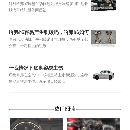
锈怎么处理
针对哈弗h2底盘生锈问题处理方法建议到当地长
城汽车特约服务商反馈...
哈弗h6容易产生积碳吗，哈弗h6如何
清理积碳
哈弗h6发动机产生积碳是正常现象，所有的车都
会有，一定程度的积碳...
什么情况下底盘容易生锈
底盘暴露在空气中，或者是粘上水和泥沙，这种
情况最容易生锈。汽车底盘经常...
热门阅读