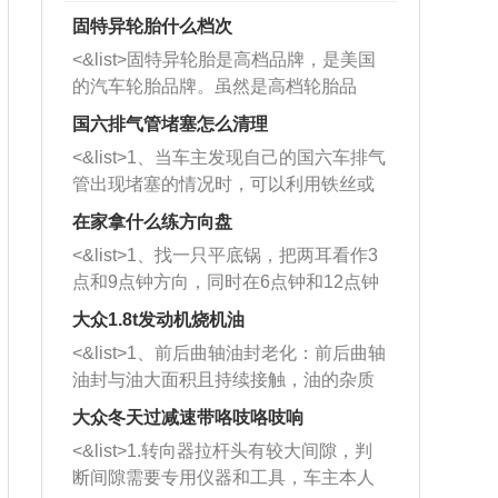
固特异轮胎什么档次
<&list>固特异轮胎是高档品牌，是美国
的汽车轮胎品牌。虽然是高档轮胎品
牌，但是中高低端的轮胎都有生产，这
国六排气管堵塞怎么清理
也是为了更好的开拓市场。
<&list>1、当车主发现自己的国六车排气
管出现堵塞的情况时，可以利用铁丝或
者是细棍，直接将杂物给取出来，如果
在家拿什么练方向盘
堵塞情况比较严重，也可以采取应急措
<&list>1、找一只平底锅，把两耳看作3
施。 <&list>2、直接利用木棍将所有的
点和9点钟方向，同时在6点钟和12点钟
杂物推到排气管里面的位置处，然后将
方向做一个标记。 <&list>2、双手握住
三元催化器拆解开，就可以将堵塞的东
大众1.8t发动机烧机油
平底锅两耳，然后往左打半圈、一圈、
西取出来。但如果是因为积碳过多引起
<&list>1、前后曲轴油封老化：前后曲轴
一圈半的练习，往右同样也要打相同的
的堵塞，就需要将三元催化器泡在草酸
油封与油大面积且持续接触，油的杂质
圈数。 <&list>3、最后强调要反复练
中进行清洗。 <&list>3、也可以利用清
和发动机内持续温度变化使其密封效果
习，这样就可以形成肌肉记忆，在真实
大众冬天过减速带咯吱咯吱响
洗剂对堵塞的情况得到解决，将清洗剂
逐渐减弱，导致渗油或漏油。<&list>2、
驾驶车辆时，不需要记忆也能打好方
放在燃油箱中，与燃油混合后，车辆启
<&list>1.转向器拉杆头有较大间隙，判
活塞间隙过大：积碳会使活塞环与缸体
向。
动时，就可以和汽油一起进入到燃烧
断间隙需要专用仪器和工具，车主本人
的间隙扩大，导致机油流入燃烧室中，