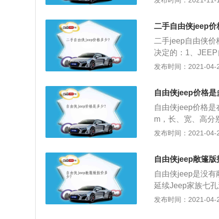
发布时间：2021-11-10
量、汽车载重等。
汽车的实际油耗，
二手自由侠jeep价
单程里程，然后开
二手jeep自由侠
根据油耗的计算公
决定的：1、JEE
箱相对来说是比较
置让我们大感意外
发布时间：2021-04-28
v车型，汽车在行
果呢？引来了很多
一些，但是这个油
2.0自然吸气传
主的驾驶习惯来决
自由侠jeep价格是
比参数非常漂亮！
自由侠jeep价格是在
个帅气的选择；3
m，长、宽、高分别为
JEEP直接反驳了
长、更高，长度为4
发布时间：2021-04-28
告诉我们：一切皆
计语言，全新Jee
悬更短，不仅带来
自由侠jeep敞篷
4、当你坐进全新
自由侠jeep是没
越同级的驾驶优越
延续Jeep家族七
给与的，这正是得益
者整体造型相对来
发布时间：2021-04-28
能看出车型实在不