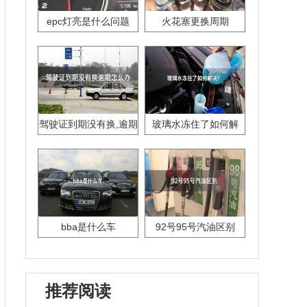
epc灯亮是什么问题
火花塞更换周期
驾驶证到期没有换,逾期
玻璃水冻住了如何解
怎么办??
决？
bba是什么车
92号95号汽油区别
推荐阅读