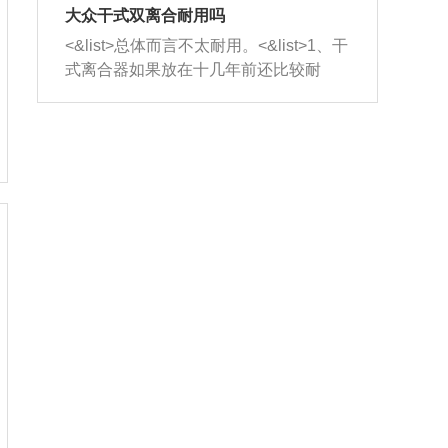
室，最后形成废气排出，就可以让三元
无法制作，需要将车辆送到修理厂或4s
造成烧机油。<&list>3、机油粘度。使用
大众干式双离合耐用吗
催化器得到清洗，排气管堵塞的情况就
店；<&list>2.车辆半轴套管防尘罩破
机油粘度过小的话，同样会有烧机油现
<&list>总体而言不太耐用。<&list>1、干
能够得到解决。
裂，破裂后会出现漏油现象，使半轴磨
象，机油粘度过小具有很好的流动性，
式离合器如果放在十几年前还比较耐
损严重，磨损的半轴容易损坏，产生异
容易窜入到气缸内，参与燃烧。<&list>
用，但是由于现在的汽车发动机动力输
响；<&list>3.稳定器的转向胶套和球头
4、机油量。机油量过多，机油压力过
出越来越高，使得干式离合器散热不足
老化，一般是使用时间过长造成的。解
大，会将部分机油压入气缸内，也会出
的缺陷也逐渐暴露出来。<&list>2、由于
决方法是更换新的质量好的转向橡胶套
现烧机油。<&list>5、机油滤清器堵塞：
干式双离合的工作环境暴露在空气中，
和球头。
会导致进气不畅，使进气压力下降，形
而离合器的散热也是通离合器罩上面的
成负压，使机油在负压的情况下吸入燃
几个小孔来进行散热。但是在行驶过程
烧室引起烧机油。<&list>6、正时齿轮或
中变速箱需要换挡，就不得不使得离合
链条磨损：正时齿轮或链条的磨损会引
器频繁工作。<&list>3、长时间的低速行
起气阀和曲轴的正时不同步。由于轮齿
驶以及过于频繁的启停，导致离合器的
或链条磨损产生的过量侧隙，使得发动
温度不断升高，而低速行驶时空气流动
机的调节无法实现：前一圈的正时和下
效率不高，无法将离合器中的热量有效
一圈可能就不一样。当气阀和活塞的运
的带走，导致离合器内部的温度不断升
动不同步时，会造成过大的机油消耗。
高，加速离合器的磨损。
解决方法：更换正时齿轮或链条。<&list
>7、内垫圈、进风口破裂：新的发动机
设计中，经常采用各种由金属和其他材