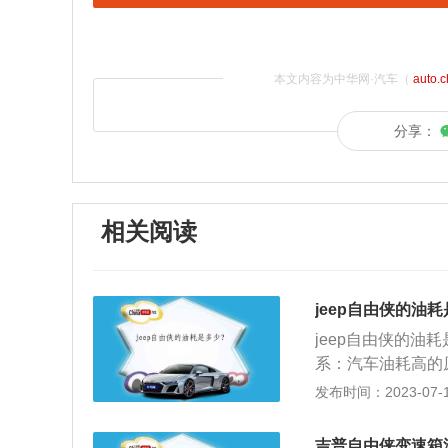
本文内容为中华网·汽车（
auto.
分享：
相关阅读
jeep自由侠的油
jeep自由侠的油
系：汽车油耗高的
会多喷油维持运转
发布时间：2023-07-17
驶。时速和油耗的
小。因此，在低速
吉普自由侠变速箱