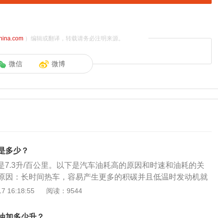
china.com
）编辑或翻译，转载请务必注明来源。
微信
微博
耗是多少？
耗是7.3升/百公里。以下是汽车油耗高的原因和时速和油耗的关
原因：长时间热车，容易产生更多的积碳并且低温时发动机就
；长期短途驾驶；车内长时间放重物；胎压过低；频繁暴力驾
 16:18:55
阅读：9544
关系：转速越高，功率和利用率越大，燃油的单位消耗量越
时汽车的油耗较高。在堵车多的路况，可以选择低粘稠度的机
油加多少升？