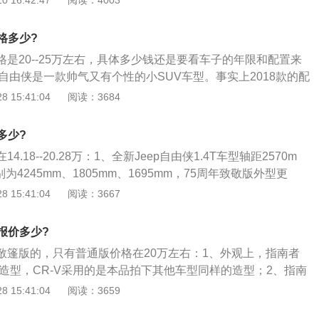
 16:42:47
阅读：4003
实测油耗就是根据汽车实际使用测试出的油耗，如果想计算出
首先要将汽车开到加油站加满油至跳枪，然后开始计算汽车的
格多少?
始正常的行驶，行驶至100公里之后，再把油箱内的油加满，
价格是20--25万左右，具体多少钱还是要看车子的年限和配置来
式就能够得出汽车在段距离内行驶的综合油耗。美系汽车的油
P自由侠是一款帅气又有个性的小SUV车型。事实上2018款的配
高的，因为美系车对发动机的调校是不同的，另外这是一款su
，居然采用1.4T增压发动机，然后搭载了双离合器变速箱。结
 15:41:04
阅读：3684
驶过程中产生的风阻并没有轿车那么低，所以说汽车的油耗会高
猜测和质疑，以及对可靠性方面的担忧；2、但JEEP同时提供
耗还是能够让很多车主接受的。汽车的油耗最主要的是根据车
统发动机的配置！然后9挡传统手自一体变速箱的运用让燃油耗费
定，同一排量、同一车型的汽车油耗也会有所差别。
多少?
可靠感和放心感再一次回到了我们身边。让我们可以有这样一
14.18--20.28万：1、全新Jeep自由侠1.4T车型轴距2570m
、更关键的是，2.0自然吸气发动机，是达到国6标准的排放的。
4245mm、1805mm、1695mm，75周年致敬版外型更
很多类似“自然吸气发动机如何应对国6”的问题。他们用事实来
250mm，高度为1723mm；2、由于采用了BOXFORM专业设
 15:41:04
阅读：3667
有可能，看你愿意不愿意努力。
p自由侠实现了专业SUV车身比例；3、四轮四角的设计令前后
更高的驾驶稳定性，更是带来更大的车内空间和良好的视野；
版报价多少?
Jeep自由侠车内时，视线里微微抬起的车头，顿时让你感受超
有敞篷版的，只有普通版价格在20万左右：1、外观上，指南者
感，这是同级那些用小型轿车底盘抬高而来的所谓SUV所无法
孔造型，CR-V采用的是本品拍下其他车型同样的造型；2、指南
于Jeep的专业SUV设计。
说是那种传统与时尚二合一，而CR-V却是比较摩登。大灯总承
 15:41:04
阅读：3659
实在，指南者采用的是远近光一体的氙气大灯，而CR-V都已经