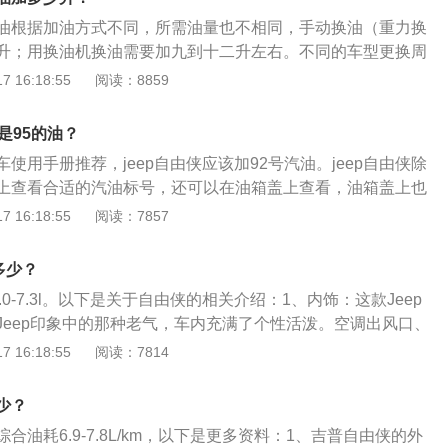
擦，降低油耗。
油根据加油方式不同，所需油量也不相同，手动换油（重力换
升；用换油机换油需要加九到十二升左右。不同的车型更换周
变速箱油的更换周期：手动变速箱：手动变速箱油一般建议三
 16:18:55
阅读：8859
里左右更换一次。自动变速箱：自动变速箱油一般建议两年或行
换一次。无级变速：无级变速箱油一般建议两年或者6万公里左
还是95的油？
自由侠变速箱油的更换方法如下：拧开变速箱底部的泄油螺丝
使用手册推荐，jeep自由侠应该加92号汽油。jeep自由侠除
注。把变速箱的油底壳直接拆下进行放油并加注：这种方式比
上查看合适的汽油标号，还可以在油箱盖上查看，油箱盖上也
底，把油底壳底部的杂质去除。循环机更换自动变速箱油：用
以根据发动机的压缩比决定加的油号，发动机压缩比在8.6-9.
 16:18:55
阅读：7857
态换油能够把自动变速箱内的油泥杂质进行过滤循环清洗。
号汽油，发动机压缩比在10.0-11.5之间的汽车选择95号汽
高，则选择98号汽油，但现在随着一些新技术的使用，不能单
多少？
什么标号的汽油，压缩比高也可以调校成用低标号的汽油。因
6.0-7.3l。以下是关于自由侠的相关介绍：1、内饰：这款Jeep
，还有其他因素的影响，比如点火提前角、涡轮增压技术、阿
Jeep印象中的那种老气，车内充满了个性活泼。空调出风口、
。一般来说，汽油标号越高，辛烷值越高，抗爆性越好。92号
杆底座均采用不同颜色点缀。另外三幅式方向盘集成了非常多
 16:18:55
阅读：7814
辛烷，8%的正庚烷；而95号汽油富含95%的异辛烷，5%的正
型简介：全新Jeep自由侠1.4T车型轴距2570mm，长、宽、
由侠偶尔加错汽油标号，只需要用完后换回正确的汽油标号即可，
、1805mm、1695mm，75周年致敬版外型更长、更高，长度
标号，则会有以下影响：建议低标号的车辆错加高标号汽油不
多少？
为1723mm。由于采用了BOXFORM专业设计语言，全新Jeep
值的提高会改变燃油的燃点导致发动机出现滞燃现象。也就是
合油耗6.9-7.8L/km，以下是更多资料：1、吉普自由侠的外
SUV车身比例。四轮四角的设计令前后悬更短，不仅带来更高