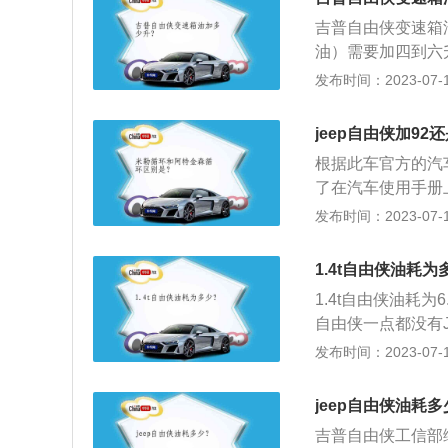
油，减少发动机摩
吉普自由侠变速箱
油）需要加四到六
期也不同，以下是
发布时间：2023-07-17
年或行驶10万公
驶4万公里左右更
jeep自由侠加92
右更换一次。吉普
根据此车官方的汽车
进行放油再进行加
了在汽车使用手册
上一种更换得更彻
会有标明。通常也可
发布时间：2023-07-17
智能循环机进行动
9之间的汽车选择92
油，如果压缩比更
1.4t自由侠油耗为
看压缩比而决定用
1.4t自由侠油耗为
为除了压缩比以外
自由侠一点都没有
特金森循环技术等
音响单元以及排挡
发布时间：2023-07-17
汽油富含92%的异
的功能按键。2、车
庚烷。jeep自
高分别为4245mm
但如长期加错汽油
jeep自由侠油耗
为4250mm，高度
会有损伤，但辛烷
吉普自由侠工信部综
自由侠实现了专业