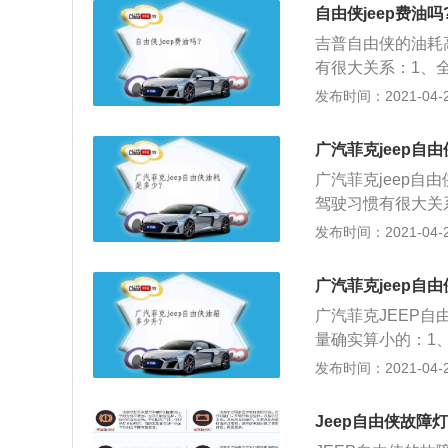
中配了还依旧是卤
自由侠jeep费油吗
V的车顶上没有看
吉普自由侠的油耗
以绝不会忽略。
有很大关系：1、全新
5mm、1805mm
发布时间：2021-04-28
高度为1723mm
现了专业SUV车
广汽菲克jeep自
驶稳定性，更是带
广汽菲克jeep自
侠车内时，视线里
驾驶习惯有很大关系
同级那些用小型轿
分别为4245mm、
发布时间：2021-04-25
的专业SUV设计。
250mm，高度为1
自由侠实现了专业
广汽菲克jeep自
更高的驾驶稳定性
广汽菲克JEEP自
eep自由侠车内
量确实算小的：1
感，这是同级那些
开式油箱是结构相
发布时间：2021-04-25
益于Jeep的专业S
保护都很方便；2
经过向内充入一定
Jeep自由侠故障
设计，直接可以加