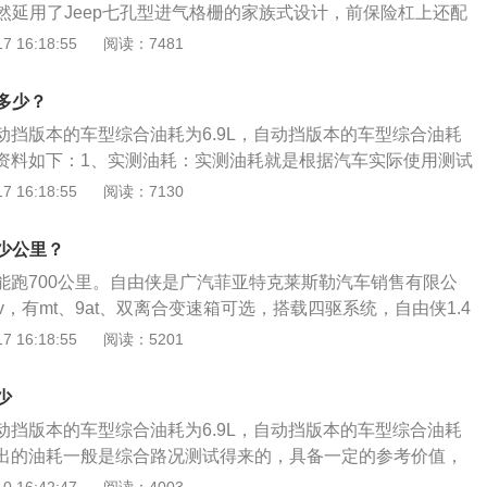
和热效率均会降低，实际反馈的体验是动力变差；建议高标号
然延用了Jeep七孔型进气格栅的家族式设计，前保险杠上还配
是带来更大的车内空间和良好的视野。
汽油会造成发动机爆震。因为辛烷值低太多，汽油燃点降低后
气口，配合方正的车身设计，让Jeep自由侠看起来显得很有力
 16:18:55
阅读：7481
提前点燃，在压缩冲程中一旦在火花塞没有在点火之前爆燃，
部设计富有层次感，方形的尾灯看起来很有个性。2、吉普自
阻力。这一阻力会导致发动机的运行非常不稳定，如果是无感
p自由侠配备有Uconnect系统、7英寸彩色液晶屏、中控台集成
是多少？
，对发动机的损伤并不明显；如是有明显爆震感则说明发动机
配置。3、吉普自由侠的动力。新车提供四款MultiAir汽油发
重，震动影响的不仅是行驶稳定性，而且会造成活塞和气缸的
手动挡版本的车型综合油耗为6.9L，自动挡版本的车型综合油耗
iJetII柴油发动机选择，传动系统匹配5速手动、6速手动、双离合
会拉缸。
详细资料如下：1、实测油耗：实测油耗就是根据汽车实际使用测试
动变速箱，同时新车还配备了四驱系统。
计算出汽车的实际油耗，首先要将汽车开到加油站加满油至跳
 16:18:55
阅读：7130
汽车的单程里程，然后开始正常的行驶，行驶至100公里之后,
满，根据油耗的计算公式就能够得出汽车在段距离内行驶的综
多少公里？
汽车油箱：美系汽车的油箱相对来说比较高，因为美系车对发
油能跑700公里。自由侠是广汽菲亚特克莱斯勒汽车销售有限公
另外这是一款suv车型,汽车在行驶过程中产生的风阻并没有轿
v，有mt、9at、双离合变速箱可选，搭载四驱系统，自由侠1.4
汽车的油耗会高一些。
m，车身长宽高为4245mm、1805mm、1695mm，致敬版外型
 16:18:55
阅读：5201
250mm，高度为1723mm。jeep自由侠采用了boxforrm专
了专业suv车身比例，四轮四角的设计令前后悬更短，不仅带
少
性，还带来更大的车内空间和良好的视野。
手动挡版本的车型综合油耗为6.9L，自动挡版本的车型综合油耗
部给出的油耗一般是综合路况测试得来的，具备一定的参考价值，
耗影响的因素有很多，包括驾驶习惯、行驶路况、发动机排