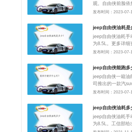
发动机的做功能力
观。自由侠前脸依
的驾驶稳定性，更
的车辆使用低标号
备有蜂窝状下部进
发布时间：2023-07-17
在压缩冲程中会被
量感，同时车辆尾
上升的冲程会出现
由侠的配置。Jee
jeep自由侠油耗
爆震只是噪音加大
触控屏、盲区监测等
的工况已经非常严
jeep自由侠油耗
动机，两款Mult
异常磨损，严重还
为8.5L。更多
变速箱和和9速自
出的油耗，如果想
发布时间：2023-07-17
枪，然后开始计算
再把油箱内的油加
jeep自由侠能跑
合油耗。2、美系
jeep自由侠一箱
动机的调校不同，
司推出的一款汽su
车那么低，所以说
t车型轴距2570m
发布时间：2023-07-17
更长、更高，长度为4
业设计语言，实现
jeep自由侠油耗多
来更高的驾驶稳定
jeep自由侠油耗
为8.5L。工信
但是汽车的实际油