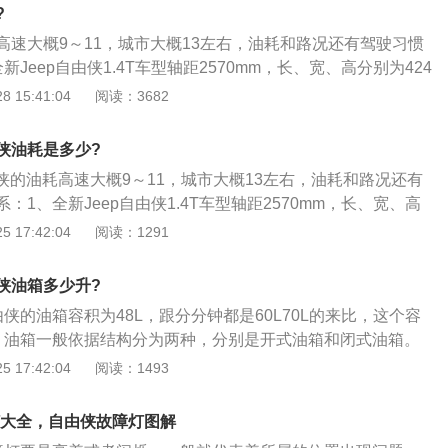
素灯泡；3、行李架的是旅行车和SUV车顶上必不可少的，CR-
?
到，可能是设计师忘记了，指南者非常注重户外这一领域，所
高速大概9～11，城市大概13左右，油耗和路况还有驾驶习惯
Jeep自由侠1.4T车型轴距2570mm，长、宽、高分别为424
、1695mm，75周年致敬版外型更长、更高，长度为4250mm，
 15:41:04
阅读：3682
；2、由于采用了BOXFORM专业设计语言，全新Jeep自由侠实
身比例；3、四轮四角的设计令前后悬更短，不仅带来更高的驾
由侠油耗是多少?
来更大的车内空间和良好的视野；4、当你坐进全新Jeep自由
由侠的油耗高速大概9～11，城市大概13左右，油耗和路况还有
微微抬起的车头，顿时让你感受超越同级的驾驶优越感，这是
：1、全新Jeep自由侠1.4T车型轴距2570mm，长、宽、高
车底盘抬高而来的所谓SUV所无法给与的，这正是得益于Jeep
1805mm、1695mm，75周年致敬版外型更长、更高，长度为4
 17:42:04
阅读：1291
723mm；2、由于采用了BOXFORM专业设计语言，全新Jeep
SUV车身比例；3、四轮四角的设计令前后悬更短，不仅带来
由侠油箱多少升?
，更是带来更大的车内空间和良好的视野；4、当你坐进全新J
由侠的油箱容积为48L，跟分分钟都是60L70L的来比，这个容
时，视线里微微抬起的车头，顿时让你感受超越同级的驾驶优越
、油箱一般依据结构分为两种，分别是开式油箱和闭式油箱。
用小型轿车底盘抬高而来的所谓SUV所无法给与的，这正是得
对简略的一种，箱中液面与大气相通，关于油箱的清洁和装置
 17:42:04
阅读：1493
UV设计。
、而闭式油箱天然就是比较复杂的一种，它一般是压力油箱，
的惰性气体来供给压力。JEEP自由侠的油箱里面采用了无盖
灯大全，自由侠故障灯图解
油；3、也要适当给自由侠油箱进行保养。首要就是要常常检