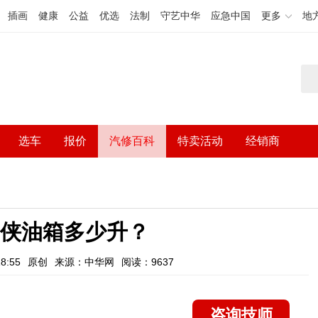
插画
健康
公益
优选
法制
守艺中华
应急中国
更多
地
选车
报价
汽修百科
特卖活动
经销商
自由侠油箱多少升？
8:55
原创
来源：中华网
阅读：9637
咨询技师