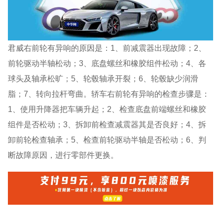
君威右前轮有异响的原因是：1、前减震器出现故障；2、
前轮驱动半轴松动；3、底盘螺丝和橡胶组件松动；4、各
球头及轴承松旷；5、轮毂轴承开裂；6、轮毂缺少润滑
脂；7、转向拉杆弯曲。轿车右前轮有异响的检查步骤是：
1、使用升降器把车辆升起；2、检查底盘前端螺丝和橡胶
组件是否松动；3、拆卸前检查减震器其是否良好；4、拆
卸前轮检查轴承；5、检查前轮驱动半轴是否松动；6、判
断故障原因，进行零部件更换。