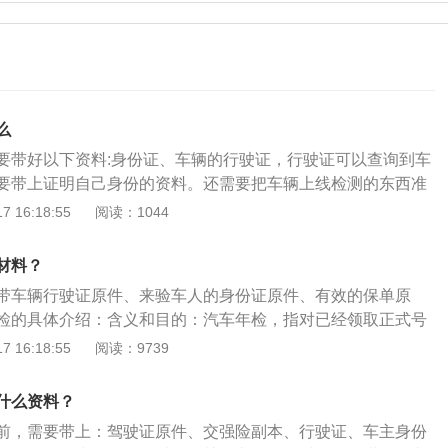
么
要带好以下资料:身份证、车辆的行驶证，行驶证可以查询到车
要带上证明自己身份的资料。还需要把车辆上线检测的东西准
是没有过期的灭火器和三角警示牌，三角警示牌有很好的警示
 16:18:55
阅读：1044
辆都能注意和避让。还需要交强险的副本、车船税的纳税证
的资料都带全了之后，我们可以登录北京市的交通管理局网站
材料？
章情况，违章情况是否有处理完。如果没有处理完的话就需要
带车辆行驶证原件、来验车人的身份证原件、有效的保单原
该缴纳的罚款给缴纳了，在缴纳完的两个工作日后再去附近的
检的具体介绍：含义和目的：汽车年检，指对已经领取正式号
检测，检测完了以后再到车辆管理所办理资料的审核工作。车
，每年一次按《机动车运行安全技术条件》进行的检验。目的
 16:18:55
阅读：9739
检测和性能检测，外观的话车辆不能有不符合规定的改装，车
技术状况，督促加强汽车的维护保养，使汽车经常处于完好状
的划痕和剐蹭需要提前到4S店进行维修。
安全。车辆采取就近原则：车辆年检只需到车管所以及车管所
什么资料？
，可以选择就近原则，在网上查询即可。从2018年9月起，车
前，需要带上：驾驶证原件、交强险副本、行驶证、车主身份
，小型汽车、货车和中型客车均可在登记地以外的省份直接检