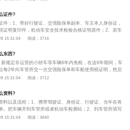
保养，使汽车经常处于完好状态，确保汽车行驶安全。车辆年
及车管所指定的车辆年检站，可以选择就近原则，在网上查询
么证件?
国通检，小型汽车、货车和中型客车均可在登记地以外的省份
证件：1、带好行驶证、交强险保单副本、车主本人身份证，
领检验合格标志。
税证明复印件，机动车安全技术检验合格证明原件；2、若车
在车辆注册地办理车辆异地年检委托书，要写明年检地是哪里
 15:31:04
阅读：3716
检前先处理好未处理的违章和交好罚款，如果有违章或罚款未
年检。
么东西?
、新规定非运营的小轿车等车辆6年内免检，在这6年期间，车
位每2年向车管所交一次交强险保单和车船使用税证明，然后
门申请领取检验合格标志；2、从今年新规定实行起，公安交
 15:31:04
阅读：3712
轿车异地年检和网上预约年检等服务，方便了车主，地市范围
自主选择检验机构检验；3、车管所的检验机构，为了方便车
么资料?
检的车辆开设了预约通道和窗口，车主在检车时减少了排队时
资料以及流程：1、携带驾驶证、身份证、行驶证、当年在有
检测，然后持有检测合格报告单领取年检合格标志和环保标。
单。把车辆开到车管所或者机动车检测站；2、到车管所填写
。然后把表格和其他材料全部交给工作人员，并且缴纳检车
 15:31:04
阅读：3840
款；3、缴费后，到外面由工作人员对车辆进行外观检查，要
示三脚架。外检结束后，立即上线检测，上线检车完毕，再回