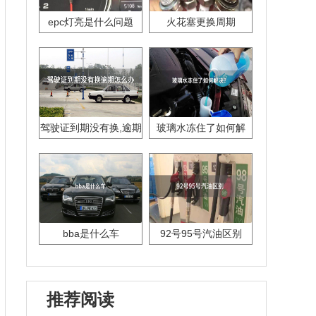
epc灯亮是什么问题
火花塞更换周期
驾驶证到期没有换,逾期
玻璃水冻住了如何解
怎么办??
决？
bba是什么车
92号95号汽油区别
推荐阅读