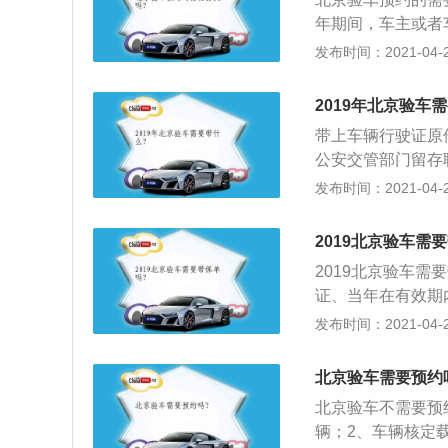
要求复检即可；3
年期间，车主或者
前改回来；4、总
证明，然后直接向
发布时间：2021-04-28
还未生效的不用带
起，公安交管部门
检查车船税等）。
主，地市范围内机
2019年北京验车
构，为了方便车辆
带上车辆行驶证原
时减少了排队时间
公安交管部门留存
标志和环保标。
和行驶证的车辆，
发布时间：2021-04-28
的在于检查汽车主
状态，确保汽车行
2019北京验车需
检站，可以选择就
2019北京验车
起，车辆将实现全
证、当年在有效期
份直接检验车辆，
到车管所填写机动
发布时间：2021-04-28
动车检测站就近参
且缴纳检车费，超
观检查，要准备好
北京验车需要预约
完毕，再回到大厅
北京验车不需要预
取年审贴和环保检
辆；2、车辆核定
驶证复印件，可以