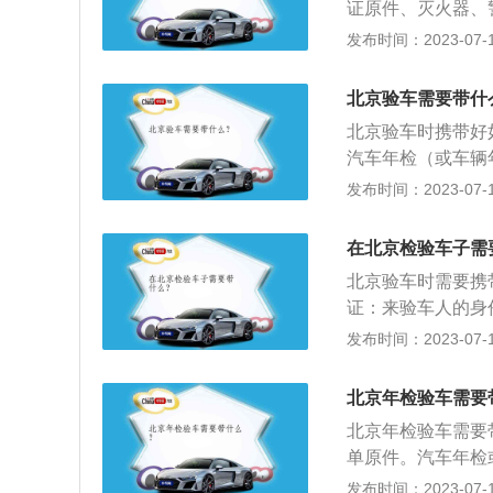
证原件、灭火器、
验车辆，申领检验
的部分介绍：营运
发布时间：2023-07-17
月检验1次。载货
过10年每6个月
北京验车需要带什
进行1次年检，到
北京验车时携带好
1次检验。
汽车年检（或车辆
《机动车运行安全
发布时间：2023-07-17
公安交管部门留存
在于检查汽车主要
在北京检验车子需
态，确保汽车行驶
北京验车时需要携
辆年检站，可以选
证：来验车人的身
起，车辆将实现全
管部门留存联)。
发布时间：2023-07-17
份直接检验车辆，
车辆。2、人数要
近参加验车，就算
轿车(微型、小型
北京年检验车需要
车、小型越野客车
北京年检验车需要
月1日后。
单原件。汽车年检
次按机动车运行安
发布时间：2023-07-17