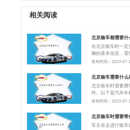
相关阅读
北京验车都需要什
在北京验车时一定
辆的基本信息，需
备好，需要的东西
发布时间：2023-07-17
作用，让来往的车
明。当我们把所有
北京验车需要什么
查询车辆是否有违
北京验车时需要携
及时进行处理，把
件。以下是汽车年
检测站进行车辆的
牌和行驶证的车辆
发布时间：2023-07-17
辆的检测包括外观
在于检查汽车主要
辆上如果有大面积
态，确保汽车行驶
北京验车时需要带
指定的车辆年检站
车主在去进行验车
辆将实现全国通检