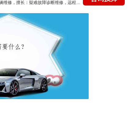
国家认证的汽车维修技师，15年德美日等各系车辆维修，擅长：疑难故障诊断维修，远程维修技术指导