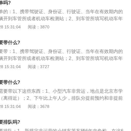
单吗?
口领取检测合格表；4、拿着合格表到指定窗口领取年审贴和
单的：1、携带驾驶证、身份证、行驶证、当年在有效期内的
检车完毕。领取年审贴和环保贴时，要各交一份行驶证复印
辆开到车管所或者机动车检测站；2、到车管所填写机动车年
好；5、机动车审验可以提前60天进行，合理安排时间，不要
表格和其他材料全部交给工作人员，并且缴纳检车费，超期检
 15:31:04
阅读：3870
罚款200元，扣3分。检车前还要查询一下有没有违法信息，有
费后，到外面由工作人员对车辆进行外观检查，要准备好灭火
掉，否则不予检车。
外检结束后，立即上线检测，上线检车完毕，再回到大厅，到
要带什么?
合格表；4、拿着合格表到指定窗口领取年审贴和环保检测合
要带：1、携带驾驶证、身份证、行驶证、当年在有效期内的
领取年审贴和环保贴时，要各交一份行驶证复印件，可以提前
辆开到车管所或者机动车检测站；2、到车管所填写机动车年
车审验可以提前60天进行，合理安排时间，不要过期，一旦过
表格和其他材料全部交给工作人员，并且缴纳检车费，超期检
 15:31:04
阅读：3727
，扣3分。检车前还要查询一下有没有违法信息，有违法信息的要
费后，到外面由工作人员对车辆进行外观检查，要准备好灭火
检车。
外检结束后，立即上线检测，上线检车完毕，再回到大厅，到
要带什么?
合格表；4、拿着合格表到指定窗口领取年审贴和环保检测合
需要带以下这些东西：1、小型汽车非营运，地点是北京市学
领取年审贴和环保贴时，要各交一份行驶证复印件，可以提前
（离得近）；2、下午比上午人少，排队分提前预约和非提前
车审验可以提前60天进行，合理安排时间，不要过期，一旦过
车辆外观检查，检查通过后会给一个表格去大厅缴费，缴费过
 15:31:04
阅读：3678
，扣3分。检车前还要查询一下有没有违法信息，有违法信息的要
员安排车辆调度，有工作人员开走去检车，只需交车在大厅等
检车。
，工作人员在大厅归还车钥匙，拿表格和身份证，行驶证，车
要排队吗?
可（如果是在北京办的的车险就不要提供了），需要复检的按
要排队：1、新规定非运营的小轿车等车辆6年内免检，在这6