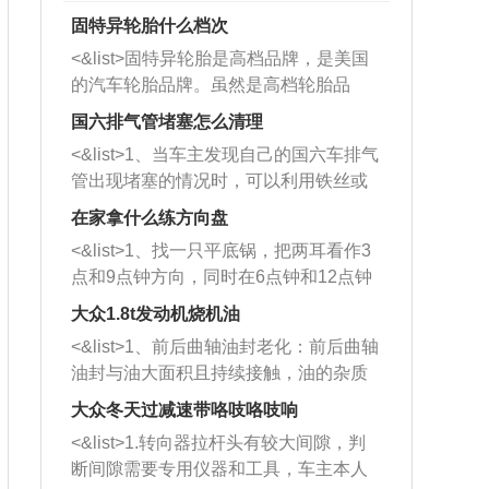
固特异轮胎什么档次
<&list>固特异轮胎是高档品牌，是美国
的汽车轮胎品牌。虽然是高档轮胎品
牌，但是中高低端的轮胎都有生产，这
国六排气管堵塞怎么清理
也是为了更好的开拓市场。
<&list>1、当车主发现自己的国六车排气
管出现堵塞的情况时，可以利用铁丝或
者是细棍，直接将杂物给取出来，如果
在家拿什么练方向盘
堵塞情况比较严重，也可以采取应急措
<&list>1、找一只平底锅，把两耳看作3
施。 <&list>2、直接利用木棍将所有的
点和9点钟方向，同时在6点钟和12点钟
杂物推到排气管里面的位置处，然后将
方向做一个标记。 <&list>2、双手握住
三元催化器拆解开，就可以将堵塞的东
大众1.8t发动机烧机油
平底锅两耳，然后往左打半圈、一圈、
西取出来。但如果是因为积碳过多引起
<&list>1、前后曲轴油封老化：前后曲轴
一圈半的练习，往右同样也要打相同的
的堵塞，就需要将三元催化器泡在草酸
油封与油大面积且持续接触，油的杂质
圈数。 <&list>3、最后强调要反复练
中进行清洗。 <&list>3、也可以利用清
和发动机内持续温度变化使其密封效果
习，这样就可以形成肌肉记忆，在真实
大众冬天过减速带咯吱咯吱响
洗剂对堵塞的情况得到解决，将清洗剂
逐渐减弱，导致渗油或漏油。<&list>2、
驾驶车辆时，不需要记忆也能打好方
放在燃油箱中，与燃油混合后，车辆启
<&list>1.转向器拉杆头有较大间隙，判
活塞间隙过大：积碳会使活塞环与缸体
向。
动时，就可以和汽油一起进入到燃烧
断间隙需要专用仪器和工具，车主本人
的间隙扩大，导致机油流入燃烧室中，