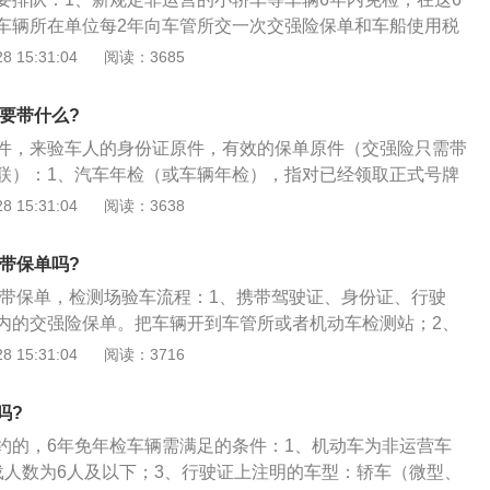
、如果不需要复检的话一个多小时可以办完。有改装的最好提
车辆所在单位每2年向车管所交一次交强险保单和车船使用税
结下需要带的有：身份证，行驶证，车险（有效期内，新办的
公安交管部门申请领取检验合格标志；2、从今年新规定实行
 15:31:04
阅读：3685
），三角警告牌。不需要异地委托书之类的。（我这边并没有
可以提供小轿车异地年检和网上预约年检等服务，方便了车
动车所有人可自主选择检验机构检验；3、、车管所的检验机
需要带什么?
年检，对预约年检的车辆开设了预约通道和窗口，车主在检车
件，来验车人的身份证原件，有效的保单原件（交强险只需带
，可以直接上线检测，然后持有检测合格报告单领取年检合格
联）：1、汽车年检（或车辆年检），指对已经领取正式号牌
每年一次按《机动车运行安全技术条件》进行的检验；2、目
 15:31:04
阅读：3638
要技术状况，督促加强汽车的维护保养，使汽车经常处于完好
驶安全；3、车辆年检只需到车管所以及车管所指定的车辆年
要带保单吗?
近原则，在网上查询即可；4、值得一提的时，从2018年9月
需要带保单，检测场验车流程：1、携带驾驶证、身份证、行驶
国“通检”，小型汽车、货车和中型客车均可在登记地以外的省
内的交强险保单。把车辆开到车管所或者机动车检测站；2、
申领检验合格标志；5、也就是说你可以在任一家有资质的机
车年审申请表。然后把表格和其他材料全部交给工作人员，并
 15:31:04
阅读：3716
加验车，就算跨省也无需再开具异地验车委托书。
期检车的罚款；3、缴费后，到外面由工作人员对车辆进行外
灭火器和警示三脚架。外检结束后，立即上线检测，上线检车
吗?
，到指定窗口领取检测合格表；4、拿着合格表到指定窗口领
约的，6年免年检车辆需满足的条件：1、机动车为非运营车
测合格贴，检车完毕。领取年审贴和环保贴时，要各交一份行
载人数为6人及以下；3、行驶证上注明的车型：轿车（微型、
提前准备好；5、机动车审验可以提前60天进行，合理安排时