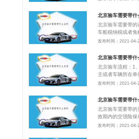
促加强汽车的维护
检只需到车管所以
北京验车需要带什
即可，车辆实现全
北京验车需要带的
直接检验车辆，申
车船税纳税或者免
辆异地年检需提前
发布时间：2021-04-28
的车管所；3、年
处理的将不能进行
北京验车需要带什
北京验车流程：1
主或者车辆所在单
直接向公安交管部
发布时间：2021-04-28
管部门可以提供小
内机动车所有人可
北京验车需要带什
辆年检，对预约年
北京验车需要带的
间，可以直接上线
效期内的交强险保
机动车年审申请表
发布时间：2021-04-28
费，超期检车的罚
准备好灭火器和警