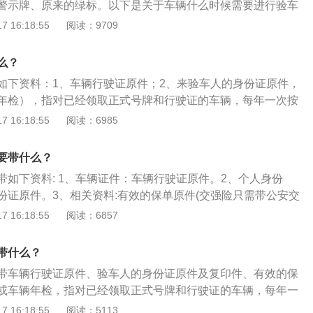
警示牌、原来的绿标。以下是关于车辆什么时候需要进行验车
合格标志。
载客汽车：在5年以内每年检验1次，而超过5年一般是要每6个
 16:18:55
阅读：9709
汽车和大型、中型非营运载客汽车：10年以内每年检验1次，超
检验1次。小型、微型非营运载客汽车：如果是在6年以内，每2年
么？
就近的交通队和车管所领取年检证即可；超过6年每年都要进行
如下资料：1、车辆行驶证原件；2、来验车人的身份证原件，
年检），指对已经领取正式号牌和行驶证的车辆，每年一次按
技术条件》进行的检验；3、有效的保单原件（交强险只需带
 16:18:55
阅读：6985
联）。拓展资料：验车的其他相关资料如下：1：目的：目的
技术状况，督促加强汽车的维护保养，使汽车经常处于完好状
要带什么？
安全。2、地点：车辆年检只需到车管所以及车管所指定的车
带如下资料: 1、车辆证件：车辆行驶证原件。2、个人身份
择就近原则，在网上查询即可。3、异地验车：从2018年9月
份证原件。3、相关资料:有效的保单原件(交强险只需带公安交
国“通检”，小型汽车、货车和中型客车均可在登记地以外的省
符合6年免年检政策条件如下：1、非运营车辆：机动车为非运营
 16:18:55
阅读：6857
申领检验合格标志，即可以在任一家有资质的机动车检测站就
求：车辆核定载人数为6人及以下。 3、行驶证上注明的车型：
跨省也无需再开具异地验车委托书。
、中型、大型)、微型普通客车、微型越野客车、小型普通客
带什么？
、小型专用客车。4、注册日期：注册登记日期必须在2010年9
带车辆行驶证原件、验车人的身份证原件及复印件、有效的保
或车辆年检，指对已经领取正式号牌和行驶证的车辆，每年一
全技术条件进行的检验。目的在于检查汽车主要技术状况，督
 16:18:55
阅读：5113