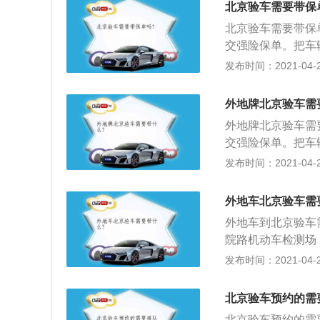
北京验车需要带保
到大厅，到指定窗
北京验车需要带保
环保检测合格贴，
交强险保单。把车
件，可以提前准备
审申请表。然后把
发布时间：2021-04-28
过期，一旦过期会
车的罚款；3、缴
违法信息的要处理
器和警示三脚架。
外地牌北京验车需
指定窗口领取检测
外地牌北京验车需
格贴，检车完毕。
交强险保单。把车
准备好；5、机动
审申请表。然后把
发布时间：2021-04-28
期会罚款200元
车的罚款；3、缴
处理掉，否则不予
器和警示三脚架。
外地车北京验车需
指定窗口领取检测
外地车到北京验车
格贴，检车完毕。
院路机动车检测场
准备好；5、机动
预约两队，首先是
发布时间：2021-04-28
期会罚款200元
后排队等着工作人
处理掉，否则不予
即可，检测完成后
北京验车预约的需
险去办后续步棸即
北京验车预约的需