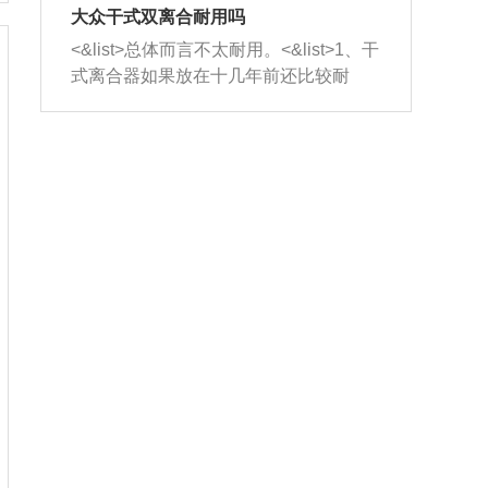
室，最后形成废气排出，就可以让三元
无法制作，需要将车辆送到修理厂或4s
造成烧机油。<&list>3、机油粘度。使用
大众干式双离合耐用吗
催化器得到清洗，排气管堵塞的情况就
店；<&list>2.车辆半轴套管防尘罩破
机油粘度过小的话，同样会有烧机油现
<&list>总体而言不太耐用。<&list>1、干
能够得到解决。
裂，破裂后会出现漏油现象，使半轴磨
象，机油粘度过小具有很好的流动性，
式离合器如果放在十几年前还比较耐
损严重，磨损的半轴容易损坏，产生异
容易窜入到气缸内，参与燃烧。<&list>
用，但是由于现在的汽车发动机动力输
响；<&list>3.稳定器的转向胶套和球头
4、机油量。机油量过多，机油压力过
出越来越高，使得干式离合器散热不足
老化，一般是使用时间过长造成的。解
大，会将部分机油压入气缸内，也会出
的缺陷也逐渐暴露出来。<&list>2、由于
决方法是更换新的质量好的转向橡胶套
现烧机油。<&list>5、机油滤清器堵塞：
干式双离合的工作环境暴露在空气中，
和球头。
会导致进气不畅，使进气压力下降，形
而离合器的散热也是通离合器罩上面的
成负压，使机油在负压的情况下吸入燃
几个小孔来进行散热。但是在行驶过程
烧室引起烧机油。<&list>6、正时齿轮或
中变速箱需要换挡，就不得不使得离合
链条磨损：正时齿轮或链条的磨损会引
器频繁工作。<&list>3、长时间的低速行
起气阀和曲轴的正时不同步。由于轮齿
驶以及过于频繁的启停，导致离合器的
或链条磨损产生的过量侧隙，使得发动
温度不断升高，而低速行驶时空气流动
机的调节无法实现：前一圈的正时和下
效率不高，无法将离合器中的热量有效
一圈可能就不一样。当气阀和活塞的运
的带走，导致离合器内部的温度不断升
动不同步时，会造成过大的机油消耗。
高，加速离合器的磨损。
解决方法：更换正时齿轮或链条。<&list
>7、内垫圈、进风口破裂：新的发动机
设计中，经常采用各种由金属和其他材