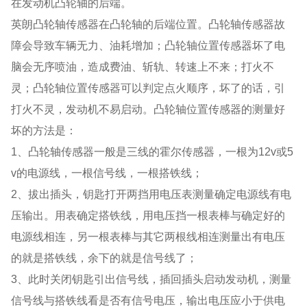
在发动机凸轮轴的后端。
英朗凸轮轴传感器在凸轮轴的后端位置。凸轮轴传感器故
障会导致车辆无力、油耗增加；凸轮轴位置传感器坏了电
脑会无序喷油，造成费油、斩轨、转速上不来；打火不
灵；凸轮轴位置传感器可以判定点火顺序，坏了的话，引
打火不灵，发动机不易启动。凸轮轴位置传感器的测量好
坏的方法是：
1、凸轮轴传感器一般是三线的霍尔传感器，一根为12v或5
v的电源线，一根信号线，一根搭铁线；
2、拔出插头，钥匙打开两挡用电压表测量确定电源线有电
压输出。用表确定搭铁线，用电压挡一根表棒与确定好的
电源线相连，另一根表棒与其它两根线相连测量出有电压
的就是搭铁线，余下的就是信号线了；
3、此时关闭钥匙引出信号线，插回插头启动发动机，测量
信号线与搭铁线看是否有信号电压，输出电压应小于供电