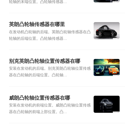
轮轴的末端位置。凸轮轴传感器...
英朗凸轮轴传感器在哪里
在发动机凸轮轴的后端。英朗凸轮轴传感器在凸
轮轴的后端位置。凸轮轴传感器...
别克英朗凸轮轴位置传感器在哪
安装在发动机的后端。别克英朗凸轮轴位置传感
器在凸轮轴的后端位置。凸轮轴...
威朗凸轮轴位置传感器在哪
安装在发动机的前端位置。威朗凸轮轴位置传感
器在凸轮轴的前端上部位置。凸...