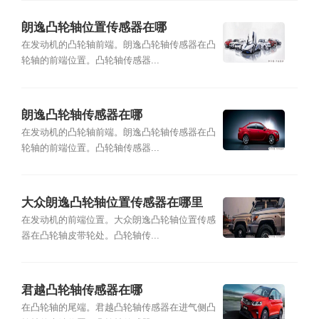
朗逸凸轮轴位置传感器在哪
在发动机的凸轮轴前端。朗逸凸轮轴传感器在凸
轮轴的前端位置。凸轮轴传感器...
朗逸凸轮轴传感器在哪
在发动机的凸轮轴前端。朗逸凸轮轴传感器在凸
轮轴的前端位置。凸轮轴传感器...
大众朗逸凸轮轴位置传感器在哪里
在发动机的前端位置。大众朗逸凸轮轴位置传感
器在凸轮轴皮带轮处。凸轮轴传...
君越凸轮轴传感器在哪
在凸轮轴的尾端。君越凸轮轴传感器在进气侧凸