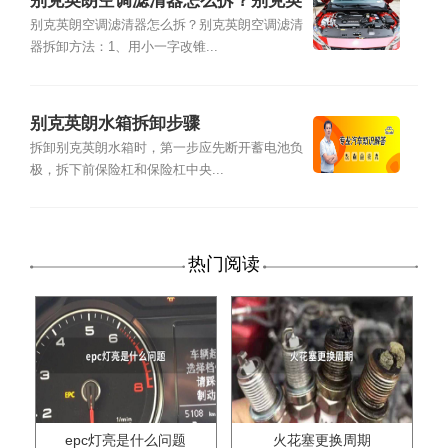
别克英朗空调滤清器怎么拆？别克英
朗空调滤清器拆卸方法
别克英朗空调滤清器怎么拆？别克英朗空调滤清
器拆卸方法：1、用小一字改锥...
别克英朗水箱拆卸步骤
拆卸别克英朗水箱时，第一步应先断开蓄电池负
极，拆下前保险杠和保险杠中央...
热门阅读
epc灯亮是什么问题
火花塞更换周期