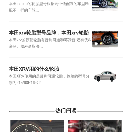
re用什么轮胎品牌好
本田inspire的轮胎型号根据高中低配置的车型匹
配不一样的车轮...
本田xrv轮胎型号品牌，本田xrv轮胎
价格多少
本田xrv的原配轮胎有普利司通和邓禄普,还有优科
豪马。胎寿命取决...
本田XRV用的什么轮胎
本田XRV使用的是普利司通轮胎，轮胎的型号分
别为215/60R16和2...
热门阅读