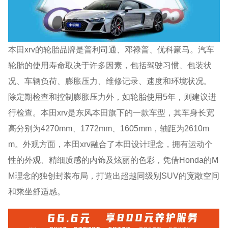
本田xrv的轮胎品牌是普利司通、邓禄普、优科豪马。汽车
轮胎的使用寿命取决于许多因素，包括驾驶习惯、包装状
况、车辆负荷、膨胀压力、维修记录、速度和环境状况。
除定期检查和控制膨胀压力外，如轮胎使用5年，则建议进
行检查。本田xrv是东风本田旗下的一款车型，其车身长宽
高分别为4270mm、1772mm、1605mm，轴距为2610m
m。外观方面，本田xrv融合了本田设计理念，拥有运动个
性的外观、精细质感的内饰及炫丽的色彩，凭借Honda的M
M理念的独创封装布局，打造出超越同级别SUV的宽敞空间
和乘坐舒适感。