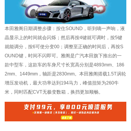
本田雅阁日期调整步骤：按住SOUND，听到嘀一声响，液
晶显示上的时间就会闪烁；然后再按4键就可调时，按5键
就能调分，按6可使分变00；调整至正确的时间后，再按S
OUND键，时间不闪即可。雅阁是广汽本田旗下推出的一
款中型车，这款车的车身尺寸长宽高分别是4893mm、186
2mm、1449mm，轴距是2830mm。本田雅阁搭载1.5T涡轮
增压发动机，最大功率达到194马力，峰值扭矩为260牛
米，同时匹配CVT无极变数箱，换挡更加顺畅。