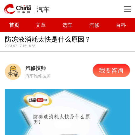
汽车
首页
文章
选车
汽修
百科
防冻液消耗太快是什么原因？
2023-07-17 16:18:55
汽修技师
我要咨询
汽车维修技师