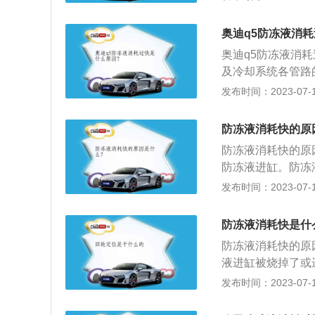
冻性，防腐蚀性，
加有防腐蚀添加剂
奥迪q5防冻液消
夹套与水箱组成的
奥迪q5防冻液消
常运行及车辆的使
及冷却系统各管路
例，其属于中型suv
发布时间：2023-07-17
为2907mm，油箱
杆独立悬架，后悬
防冻液消耗快的原
力是190ps，最
防冻液消耗快的原
速箱。
防冻液进缸。防冻
储液壶；2、打开
发布时间：2023-07-17
盖子即可。防冻液
垢，避免降低散热
防冻液消耗快是什
防冻液过期不换的
防冻液消耗快的原
化，影响冷冻液的
液进缸被烧掉了或
使用寿命；3、增
的地方要拧紧，防
发布时间：2023-07-17
快的现象，油液管
在寒冷冬季停车时