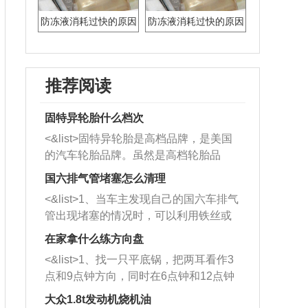
防冻液消耗过快的原因
防冻液消耗过快的原因
推荐阅读
固特异轮胎什么档次
<&list>固特异轮胎是高档品牌，是美国
的汽车轮胎品牌。虽然是高档轮胎品
牌，但是中高低端的轮胎都有生产，这
国六排气管堵塞怎么清理
也是为了更好的开拓市场。
<&list>1、当车主发现自己的国六车排气
管出现堵塞的情况时，可以利用铁丝或
者是细棍，直接将杂物给取出来，如果
在家拿什么练方向盘
堵塞情况比较严重，也可以采取应急措
<&list>1、找一只平底锅，把两耳看作3
施。 <&list>2、直接利用木棍将所有的
点和9点钟方向，同时在6点钟和12点钟
杂物推到排气管里面的位置处，然后将
方向做一个标记。 <&list>2、双手握住
三元催化器拆解开，就可以将堵塞的东
大众1.8t发动机烧机油