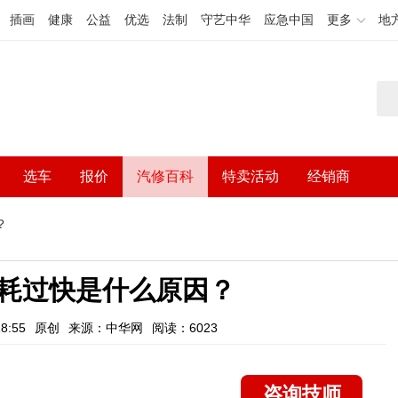
插画
健康
公益
优选
法制
守艺中华
应急中国
更多
地
选车
报价
汽修百科
特卖活动
经销商
？
耗过快是什么原因？
8:55
原创
来源：中华网
阅读：6023
咨询技师