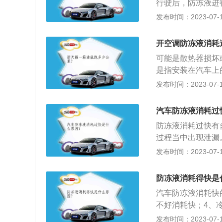
行驶后，防冻液进
缸零件问题：有可
发布时间：2023-07-17
以及气缸盖紧固螺
冻液消耗过快。为
开空调防冻液消耗
保其密封性。防冻
可能是散热器损坏
次，这只是一个参
是指安装在汽车上
短。因为每辆车的
气净化，为乘车人
发布时间：2023-07-17
防冻液的使用情况
率。2、结构：一
物，沉淀物或变质
分利用了汽车内部
本指标是冰点与沸点
汽车防冻液消耗过
车空调系统。3、
规格，一般要选择
防冻液消耗过快有
采用的是冷暖一体
过程当中出现泄漏
风机、操纵机构等
中。3、发动机密
发布时间：2023-07-17
机动车辆的防冻液
冷却系统。2、在
防冻液消耗得快是
用。3、防冻冷却
汽车防冻液消耗快
结冰而胀裂散热器
不好消耗快；4、
由防冻添加剂及防
发布时间：2023-07-17