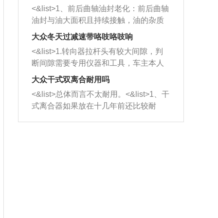
平底锅两耳，然后往左打半圈、一圈、
西取出来。但如果是因为积碳过多引起
<&list>1、前后曲轴油封老化：前后曲轴
一圈半的练习，往右同样也要打相同的
的堵塞，就需要将三元催化器泡在草酸
油封与油大面积且持续接触，油的杂质
圈数。 <&list>3、最后强调要反复练
中进行清洗。 <&list>3、也可以利用清
和发动机内持续温度变化使其密封效果
习，这样就可以形成肌肉记忆，在真实
大众冬天过减速带咯吱咯吱响
洗剂对堵塞的情况得到解决，将清洗剂
逐渐减弱，导致渗油或漏油。<&list>2、
驾驶车辆时，不需要记忆也能打好方
放在燃油箱中，与燃油混合后，车辆启
<&list>1.转向器拉杆头有较大间隙，判
活塞间隙过大：积碳会使活塞环与缸体
向。
动时，就可以和汽油一起进入到燃烧
断间隙需要专用仪器和工具，车主本人
的间隙扩大，导致机油流入燃烧室中，
室，最后形成废气排出，就可以让三元
无法制作，需要将车辆送到修理厂或4s
造成烧机油。<&list>3、机油粘度。使用
大众干式双离合耐用吗
催化器得到清洗，排气管堵塞的情况就
店；<&list>2.车辆半轴套管防尘罩破
机油粘度过小的话，同样会有烧机油现
<&list>总体而言不太耐用。<&list>1、干
能够得到解决。
裂，破裂后会出现漏油现象，使半轴磨
象，机油粘度过小具有很好的流动性，
式离合器如果放在十几年前还比较耐
损严重，磨损的半轴容易损坏，产生异
容易窜入到气缸内，参与燃烧。<&list>
用，但是由于现在的汽车发动机动力输
响；<&list>3.稳定器的转向胶套和球头
4、机油量。机油量过多，机油压力过
出越来越高，使得干式离合器散热不足
老化，一般是使用时间过长造成的。解
大，会将部分机油压入气缸内，也会出
的缺陷也逐渐暴露出来。<&list>2、由于
决方法是更换新的质量好的转向橡胶套
现烧机油。<&list>5、机油滤清器堵塞：
干式双离合的工作环境暴露在空气中，
和球头。
会导致进气不畅，使进气压力下降，形
而离合器的散热也是通离合器罩上面的
成负压，使机油在负压的情况下吸入燃
几个小孔来进行散热。但是在行驶过程
烧室引起烧机油。<&list>6、正时齿轮或
中变速箱需要换挡，就不得不使得离合
链条磨损：正时齿轮或链条的磨损会引
器频繁工作。<&list>3、长时间的低速行
起气阀和曲轴的正时不同步。由于轮齿
驶以及过于频繁的启停，导致离合器的