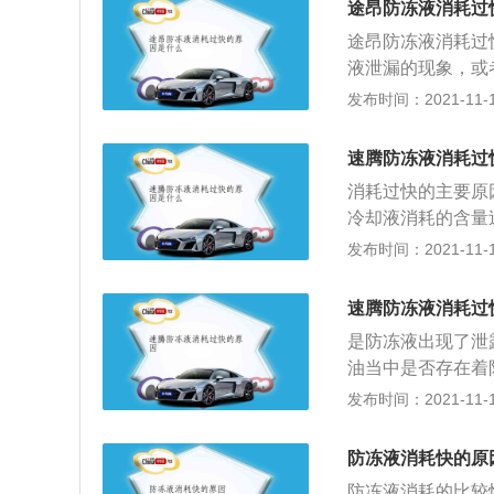
途昂防冻液消耗过
液，许多人认为防
途昂防冻液消耗过
液泄漏的现象，或
温度过高消耗过快
发布时间：2021-11-10
横条式进气格栅，直
773mm。汽车搭配
速腾防冻液消耗过
高低功率发动机和2
消耗过快的主要原
上，匹配的是7速
冷却液消耗的含量
用，具有良好的使
这样的情况之后，
发布时间：2021-11-10
大的伤害。速腾这
m，1800mm，
速腾防冻液消耗过
共安装了两款发动机
是防冻液出现了泄
正常工作的状态下，
油当中是否存在着
矩为250牛米，而
底部是否损坏。机
发布时间：2021-11-10
能。
止车辆在寒冷的冬
并不是只有冬天才
防冻液消耗快的原
液的时候需要更换
防冻液消耗的比较