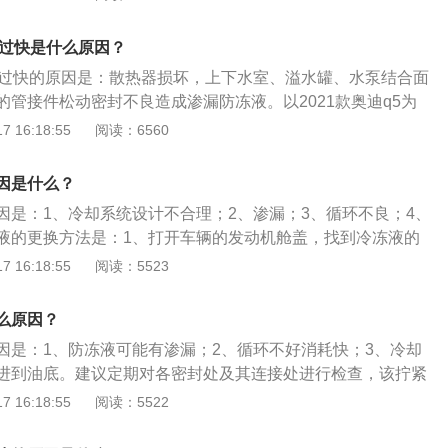
热传导性和不变质的性能。现在经常使用乙二醇为主要成分，
及水的防冻液。2.内燃车辆的发动机冷却系统是一个由汽缸、
耗过快是什么原因？
液冷式密闭循环体系。冷却系统的工作状态直接影响车辆的正
耗过快的原因是：散热器损坏，上下水室、溢水罐、水泵结合面
用寿命。
的管接件松动密封不良造成渗漏防冻液。以2021款奥迪q5为
，车身尺寸是：长4770mm、宽1893mm、高1667mm，轴距
 16:18:55
阅读：6560
容积为73l，整备质量为1890kg。2021款奥迪q5前悬架是五连
架是五连杆独立悬架，其搭载了2.0l涡轮增压发动机，最大马
因是什么？
大功率是140kw，最大扭矩是320nm，与其匹配的是7挡双离合变
因是：1、冷却系统设计不合理；2、渗漏；3、循环不良；4、
液的更换方法是：1、打开车辆的发动机舱盖，找到冷冻液的
水箱下的冷冻液塞子，排出旧冷冻液；3、加入新冷冻液，拧紧
 16:18:55
阅读：5523
的作用：1、对冷却系统的部件起到防腐保护作用；2、防止水
器的散热作用；3、保证发动机能在正常温度范围之内工作。
么原因？
危害：1、会使冷冻液中的水分蒸发，导致冷冻液的冰点变
因是：1、防冻液可能有渗漏；2、循环不好消耗快；3、冷却
效果；2、不能对发动机起到防腐蚀和除锈功能，影响发动机
进到油底。建议定期对各密封处及其连接处进行检查，该拧紧
加其粘稠度，降低冷却散热效果。
漏垫圈、胶带等一定不要二次使用，这样可以避免防冻液消耗
 16:18:55
阅读：5522
路渗漏、变速箱漏油现象也可以有效的预防。防冻液可以防止
冷却液结冰而胀裂散热器和冻坏发动机气缸体，全称防冻冷却