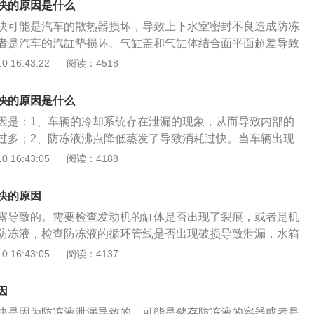
快的原因是什么
冻液只是冬天才使用，但其实防冻液全年都要使用。
快可能是汽车的散热器损坏，导致上下水室密封不良造成防冻
者是汽车的汽缸垫损坏、气缸盖和气缸体结合面平面超差导致
。途昂是上汽大众集团推出的全新中大型SUV，搭配双幅镀铬
 16:43:22
阅读：4518
接延伸到汽车前大灯的内部。汽车的长宽高为5039×1989×1
三幅式平底方向盘，12.3英寸全液晶仪表盘。车型提供2.0tsI
快的原因是什么
.5tv6发动机两种选择，2.5t发动机首次出现在大众国产车型
因是：1、车辆的冷却系统存在泄漏的现象，从而导致内部的
湿式双离合变速箱。汽车防冻液一般在行驶40000公里的时候使
过多；2、防冻液沸点降低蒸发了导致消耗过快。当车辆出现
用效果。
建议驾驶人员及时的对冷却系统进行仔细的检查，以免发生更
 16:43:05
阅读：4188
款车系是大众旗下的一款紧凑型轿车，整体的长宽高为4753m
1462mm，轴距为2731mm。该车系为了满足不同车主的需求，一
快的原因
，分别是1.2升涡轮增压发动机和1.4升涡轮增压发动机。在
露导致的。需要检查发动机的缸体是否出现了裂痕，或者是机
1.4升涡轮增压发动机可以获得的最大功率为110kw，最大扭
防冻液，检查防冻液的循环管线是否出现破损导致泄漏，水箱
在1.2升涡轮增压发动机的配合下，可以提供车辆不同的动力性
动车辆上的防冻液全称是叫做防冻冷却液，它的意思是可以防
 16:43:05
阅读：4137
季使用时，因为冷却液结冰而导致的散热器出现膨胀。防冻液
需要使用，防冻液是需要全年都使用的。机动车辆在更换防冻
因
同一品牌同一型号的防冻液，不建议两种型号的防冻液添加在
快是因为防冻液泄漏导致的，可能是储存防冻液的容器或者是