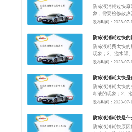
防冻液消耗过快原
象，需要检修散热
密封不良造成渗漏
发布时间：2023-07-17
路；3，气缸垫损
螺栓松动等导致气
防冻液消耗过快的
检修气缸零件。冷
防冻液耗费太快的
剂和水组成的液体
现象；2、溢水罐
能。现在经常使用
漏冷却液的现象；
发布时间：2023-07-17
辆的发动机冷却系
及气缸盖紧固螺栓
却系统的工作状态
耗过快。解决办法
防冻液消耗太快是
该叫防冻冷却液，
防冻液消耗太快的
却液结冰而胀裂散
却液的现象；2、
仅是冬天用的，它
造成渗漏冷却液的
发布时间：2023-07-17
发动机防冻液。
处进行检查，该拧
防冻液的全称叫防
防冻液消耗快是什
裂散热器和冻坏发
防冻液消耗快原因