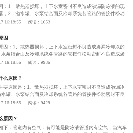
因：1，散热器损坏，上下水室密封不良造成渗漏防冻液的现
器；2，溢水罐、水泵结合面及冷却系统各管路的管接件松动
防冻液的现象，需要检修溢水罐、水泵结合面及冷却系统各管
 16:18:55
阅读：1053
坏、气缸盖与气缸体结合面平面度超差、翘曲以及气缸盖紧固
缸内的高温高压气体进入冷却系统导致冷却液消耗过快，需要
原因
却液又称防冻液，是由防冻添加剂及防止金属产生锈蚀的添加
原因：1、散热器损坏，上下水室密封不良造成渗漏冷却液的
。防冻液需要具有防冻性，防腐蚀性，热传导性和不变质的性
、水泵结合面及冷却系统各管路的管接件松动密封不良造成渗
乙二醇为主要成分，加有防腐蚀添加剂及水的防冻液。内燃车
3、气缸垫损坏、气缸盖与气缸体结合面平面度超差、翘曲以
 16:18:55
阅读：9985
统是一个由汽缸、夹套与水箱组成的液冷式密闭循环体系。冷
松动等导致气缸内的高温高压气体进入冷却系统导致冷却液消
直接影响车辆的正常运行及车辆的使用寿命。
：建议去4s店找专业的维修师傅检查、维修。防冻液，全称应
什么原因？
意为有防冻功能的冷却液，防冻液可以防止寒冷季节停车时冷
主要原因是：1、散热器损坏，上下水室密封不良造成渗漏冷
热器和冻坏发动机气缸体，但是要纠正一个误解。防冻液不仅
溢水罐、水泵结合面及冷却系统各管路的管接件松动密封不良
应该全年使用，汽车正常的保养项目中，每行驶一年，需更换
现象。防冻液消耗太快的处理办法：定期对各密封处及其连接
 16:18:55
阅读：9429
紧的地方一定要拧紧，防漏垫圈、胶带等一定不要二次使用。
冻冷却液，防冻液可以防止在寒冷冬季停车时冷却液结冰而胀
么原因？
动机气缸体或盖。
如下：管道内有空气：有可能是防冻液管道内有空气，当汽车