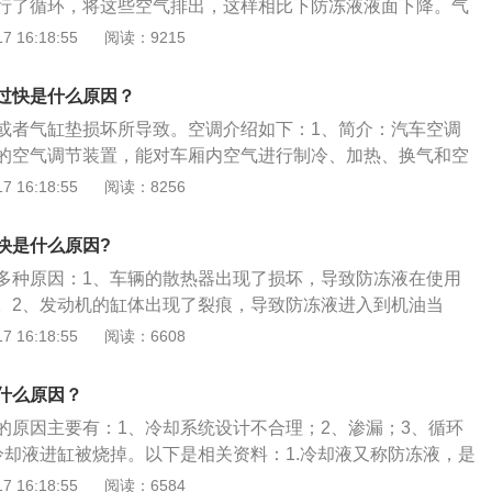
行了循环，将这些空气排出，这样相比下防冻液液面下降。气
能是气缸垫损坏、气缸盖与气缸体结合面的平面度较差、翘曲
 16:18:55
阅读：9215
栓松动等会导致气缸内的高温高压气体进入冷却系统，使得防
了避免这种情况产生，应该定期检查各密封处以及连接处，确
过快是什么原因？
液的更换周期：车辆防冻液一般每2年或4万公里需要更换一
或者气缸垫损坏所导致。空调介绍如下：1、简介：汽车空调
考周期，如果是营运车辆，行驶里程数更长，更换周期就更
的空气调节装置，能对车厢内空气进行制冷、加热、换气和空
行驶情况不一样，具体要根据实际使用情况来选择更换，检查
员提供舒适的乘车环境，降低驾驶员的疲劳强度，提高行车效
 16:18:55
阅读：8256
，如果发现防冻液不足，及时补充；如发现防冻液内出现悬浮
般包括制冷装置、取暖装置和通风换气装置，这种联合装置充
、变色应及时更换并清洗系统。防冻液如何选择：防冻液的基
有限的空间，结构简单，便于操作，是国际上流行的现代化汽
，市场上防冻液的冰点有-15℃、-25℃、-30℃、-40℃等几种
快是什么原因?
布置：不同类型空调系统的布置方式有所不同。目前轿车广泛
比所在地区最低气温低10℃以上的为宜。
多种原因：1、车辆的散热器出现了损坏，导致防冻液在使用
式空调系统。其布置型式是将蒸发器、暖风散热器、离心式鼓
。2、发动机的缸体出现了裂痕，导致防冻液进入到机油当
组装在一起，称为空调器总成。
封不好，导致防冻液蒸发较快。以下是关于防冻液的介绍：1、
 16:18:55
阅读：6608
是一种含有特殊添加剂的冷却液，主要是用于液冷式发动机的
冬天使用的时候具有防冻的作用，在夏天的时候有防沸的作
什么原因？
液可以很好地保护发动机，在冬季使用的时候不会因为冷却液
的原因主要有：1、冷却系统设计不合理；2、渗漏；3、循环
或者是冻坏气缸器。
冷却液进缸被烧掉。以下是相关资料：1.冷却液又称防冻液，是
止金属产生锈蚀的添加剂和水组成的液体。防冻液需要具有防
 16:18:55
阅读：6584