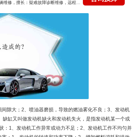
国家认证的汽车维修技师，15年德美日等各系车辆维修，擅长：疑难故障诊断维修，远程维修技术指导
损间隙大；2、喷油器磨损，导致的燃油雾化不良；3、发动机
题。缺缸又叫做发动机缺火和发动机失火，是指发动机某一个或
状：1、发动机工作异常或动力不足；2、发动机工作不均匀并