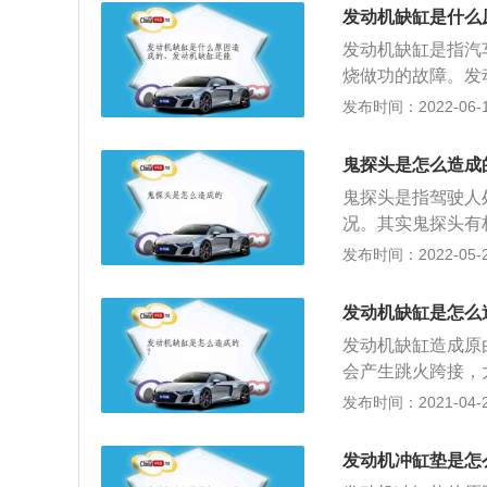
导致缺缸；5、喷
发动机缺缸是什么
缺缸运行。
发动机缺缸是指汽
烧做功的故障。发
严重,驾驶噪声大
发布时间：2022-06-11
点火装置的分电器
于盖紧相对应的柱
鬼探头是怎么造成
重；2、点火线圈
鬼探头是指驾驶人
严重瞬间死火灭车
况。其实鬼探头有
车火花塞不跳火；
车已经迟了。2、
发布时间：2022-05-27
间并联分路电阻，
辆没有防备意识且
以工作；6、燃油
探头事件。而根据
不可以精准喷射和
发动机缺缸是怎么
如果行人不在人行
困难。发动机缺缸
发动机缺缸造成原
的，为了避免酿成
现为汽车发动机工
会产生跳火跨接，
于30km/h比较稳
均，有规律地振动
2、点火线圈故障
发布时间：2021-04-28
动机的影响很大，
蚀严重，后点火线
部件磨损、减少润
也会造成发动机缺
发动机冲缸垫是怎
车火花塞衰老或无
看一下就知道了，