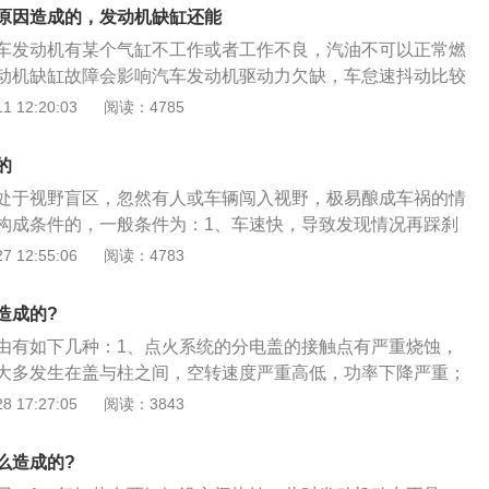
油嘴聚有积碳堵塞不能精确喷射和雾化，容易卡死喷油嘴造成
原因造成的，发动机缺缸还能
车发动机有某个气缸不工作或者工作不良，汽油不可以正常燃
动机缺缸故障会影响汽车发动机驱动力欠缺，车怠速抖动比较
等,而且发动机灯亮也会开启。发动机缺缸是什么原因造成的1、
 12:20:03
阅读：4785
盖的接触点产生比较严重烧蚀，会产生跳火跨接，大多数产生
头相互之间，怠速比较严重的时高时低，驱动力降低比较严
的
出现故障，点火线圈产生问题后也容易产生驱动力降低，比较
处于视野盲区，忽然有人或车辆闯入视野，极易酿成车祸的情
；3、缸线损耗；4、汽车火花塞电跳位置不在火花塞间隙或汽
构成条件的，一般条件为：1、车速快，导致发现情况再踩刹
5、火花塞积碳过多，在燃油湿润后，相当于汽车火花塞电极
车辆前方的两边有障碍物，有盲区。3、处于盲区内的人或者车
 12:55:06
阅读：4783
导致汽车火花塞漏电、跳火过弱，比较严重时汽车火花塞不可
速度快。一般在车站、路口还有绿化带附近超车时容易发生鬼
喷射重要部分的喷油嘴，喷油嘴聚有积碳，喷油嘴滤网堵塞，
相关法律规定，行人在人行道上被撞，机动车负有主要责任，
雾化，非常容易卡住喷油嘴，喷油嘴的积碳也容易影响冷启动
造成的?
道上被撞，机动车要负次要责任。怎么说机动车还是有责任
还能开吗发动机缺缸不可以开。汽车发动机气缸欠缺典型地表
由有如下几种：1、点火系统的分电盖的接触点有严重烧蚀，
惨祸，大家开车时必须谨慎，过鬼探头事故高发路段，车速低
作不正常或功率欠缺，汽车发动机在高、中、低速时运转不
大多发生在盖与柱之间，空转速度严重高低，功率下降严重；
妥。
，消音器冒出黑烟并放大炮。汽车发动机的空缸运转对汽车发
也会导致缺缸现象，往往出现点火线圈的问题，会使配电盖烧
 17:27:05
阅读：3843
例如发动机转速、功率降低、燃油消耗、废气污染、加速运转
圈问题也是最容易发生掉电严重瞬间熄火灭车；3、缸线损耗
滑油寿命等。导致气缸欠缺的具体因素有：火线线圈无效，汽
缸，缸线是否正常工作，直接拆下分缸线，插上火花塞，着车
么造成的?
效，喷油器堵塞，油泵压力欠缺，混合气浓度太高或太低。经
各缸一对比就知道了。