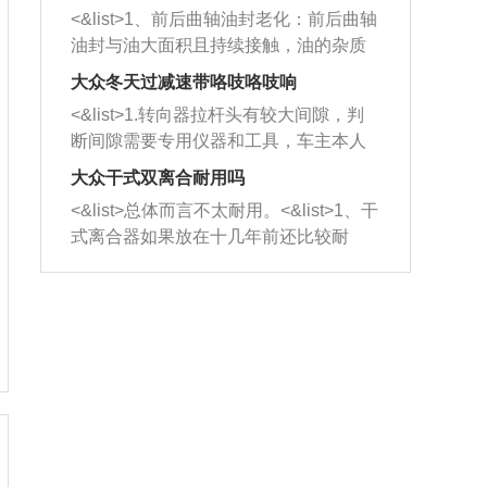
平底锅两耳，然后往左打半圈、一圈、
西取出来。但如果是因为积碳过多引起
<&list>1、前后曲轴油封老化：前后曲轴
一圈半的练习，往右同样也要打相同的
的堵塞，就需要将三元催化器泡在草酸
油封与油大面积且持续接触，油的杂质
圈数。 <&list>3、最后强调要反复练
中进行清洗。 <&list>3、也可以利用清
和发动机内持续温度变化使其密封效果
习，这样就可以形成肌肉记忆，在真实
大众冬天过减速带咯吱咯吱响
洗剂对堵塞的情况得到解决，将清洗剂
逐渐减弱，导致渗油或漏油。<&list>2、
驾驶车辆时，不需要记忆也能打好方
放在燃油箱中，与燃油混合后，车辆启
<&list>1.转向器拉杆头有较大间隙，判
活塞间隙过大：积碳会使活塞环与缸体
向。
动时，就可以和汽油一起进入到燃烧
断间隙需要专用仪器和工具，车主本人
的间隙扩大，导致机油流入燃烧室中，
室，最后形成废气排出，就可以让三元
无法制作，需要将车辆送到修理厂或4s
造成烧机油。<&list>3、机油粘度。使用
大众干式双离合耐用吗
催化器得到清洗，排气管堵塞的情况就
店；<&list>2.车辆半轴套管防尘罩破
机油粘度过小的话，同样会有烧机油现
<&list>总体而言不太耐用。<&list>1、干
能够得到解决。
裂，破裂后会出现漏油现象，使半轴磨
象，机油粘度过小具有很好的流动性，
式离合器如果放在十几年前还比较耐
损严重，磨损的半轴容易损坏，产生异
容易窜入到气缸内，参与燃烧。<&list>
用，但是由于现在的汽车发动机动力输
响；<&list>3.稳定器的转向胶套和球头
4、机油量。机油量过多，机油压力过
出越来越高，使得干式离合器散热不足
老化，一般是使用时间过长造成的。解
大，会将部分机油压入气缸内，也会出
的缺陷也逐渐暴露出来。<&list>2、由于
决方法是更换新的质量好的转向橡胶套
现烧机油。<&list>5、机油滤清器堵塞：
干式双离合的工作环境暴露在空气中，
和球头。
会导致进气不畅，使进气压力下降，形
而离合器的散热也是通离合器罩上面的
成负压，使机油在负压的情况下吸入燃
几个小孔来进行散热。但是在行驶过程
烧室引起烧机油。<&list>6、正时齿轮或
中变速箱需要换挡，就不得不使得离合
链条磨损：正时齿轮或链条的磨损会引
器频繁工作。<&list>3、长时间的低速行
起气阀和曲轴的正时不同步。由于轮齿
驶以及过于频繁的启停，导致离合器的