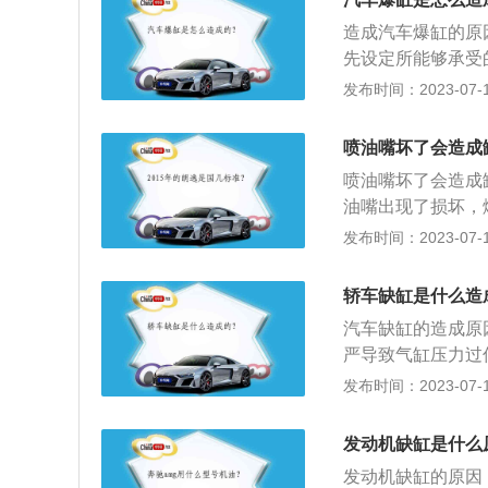
段，缺缸车辆的发
缸运行；汽车缺缸
充。3、检查汽车
造成汽车爆缸的原
燃料消耗和排放污
检查后视镜并进行
先设定所能够承受
要指发动机有一个
3、引擎的进排气
发布时间：2023-07-17
力不足，高、中、
车爆缸的处理方法
尾气。如果出现汽
热器底部的排放塞
坏，容易出现缺缸
喷油嘴坏了会造成
开发动机，打开加
配件；2、油路：
喷油嘴坏了会造成
5、关掉发动机冷
故障点，进行维修
油嘴出现了损坏，
水并让发动机空转
出现故障，一般都
症状。动力下降、
发布时间：2023-07-17
动机大修。建议去
保障，从而便会造
动机喷油器的故障
轿车缺缸是什么造
辆尾气排放污染物
汽车缺缸的造成原
机便极有可能出现
严导致气缸压力过
点出现严重烧蚀导
发布时间：2023-07-17
进入气缸，导致发
低使积碳过多造成
发动机缺缸是什么
嘴有积碳：喷油嘴
发动机缺缸的原因
行。