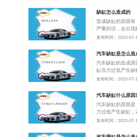
缺缸怎么造成的
造成缺缸的原因有
严重的话，会出现
等点火部件出现损
发布时间：2023-07-17
解决办法：将损耗
现磨损。发动机内
汽车缺缸是怎么造
缸的原因之一。此
汽车缺缸的造成原
碳。积炭的导热性
缸压力过低产生缺
机过热，使发动机
管道漏气会使空气
发布时间：2023-07-17
门。5、点火系统
缸；4、火花塞热
现象。通常是点火
导致缺缸；5、喷
有动力减少严重的
汽车缺缸什么原因
缺缸运行。解决办
缸注意事项：如果是
汽车缺缸的原因是
需要及时扭紧。2
音突突的,手动挡
力过低产生缺缸；
要去4s店进行维
带抖动感很强，一
漏气会使空气经过
发布时间：2023-07-17
碳。汽车日常维护
对于整车来说，就
4、火花塞的热值
车进行清洁打蜡，
积碳，还缩短润滑
致缺缸；5、喷油
液。2、检查底盘
汽车爆缸是怎么造