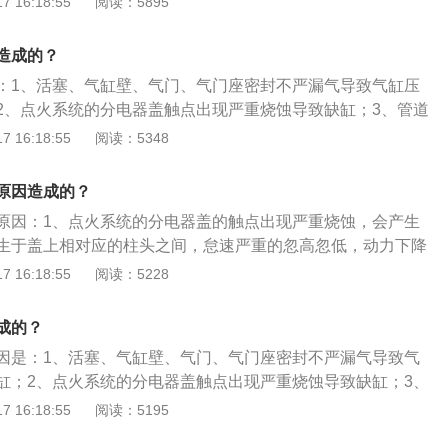
 16:18:55
阅读：5895
。2、喷油器磨损导致的燃油雾化不良，增加或减少燃油量，
致的缺缸。3、若是高压共轨发动机，可能会出现发动机电脑
造成的？
导致的缺缸。
：1、活塞、气缸壁、气门、气门座密封不严漏气导致气缸压
2、点火系统的分电器盖触点出现严重烧蚀导致缺缸；3、管道
有漏气的管道进入气缸，导致发动机不能正常工作造成缺缸；
 16:18:55
阅读：5348
低使积碳过多造成火花塞漏电、跳火过弱或火花塞不能工作导
嘴聚有积碳堵塞不能精确喷射和雾化，容易卡死喷油嘴造成缺
原因造成的？
原因：1、点火系统的分电器盖的触点出现严重烧蚀，会产生
生于盖上相对应的柱头之间，怠速严重的忽高忽低，动力下降
圈出现故障，点火线圈出现问题后也容易出现动力下降，严重
 16:18:55
阅读：5228
、缸线损耗；4、火花塞电跳位置不在火花塞间隙或火花塞不跳
碳过多，在燃油湿润后，相当于火花塞电极间并联分路电阻，
成的？
跳火过弱，严重时火花塞不能工作；6、燃油喷射重要部分的
因是：1、活塞、气缸壁、气门、气门座密封不严漏气导致气
有积碳，喷油嘴滤网堵塞，不能精确喷射和雾化，极易卡死喷
缸；2、点火系统的分电器盖触点出现严重烧蚀导致缺缸；3、
碳也容易导致冷启动困难。
经过有漏气的管道进入气缸，导致发动机不能正常工作造成缺
 16:18:55
阅读：5195
值低使积碳过多造成火花塞漏电、跳火过弱或火花塞不能工作