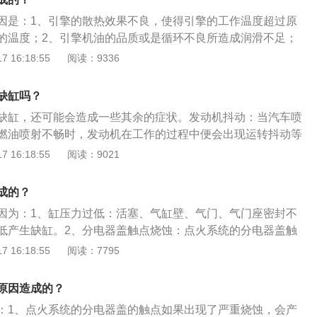
动机负荷增大，车身抖动更加明显，非常容易出现瞬间熄火。
的现象：汽车缺缸运转会导致发动机的转速、功率下降，增加
外部的整体情况，灯泡和灯罩的状况，汽车外观是否有划痕，
因是：1、引擎的散热效果不良，使得引擎的工作温度超过原
染，加剧运转件的磨损，缩短润滑油的使用周期。汽车缺缸主
调整。4、检查冷却液的量。
的温度；2、引擎机油的品质或是循环不良所造成润滑不足；
或以上的气缸没有正常工作。通常表现为发动机工作异常或动
系统以及点火正时的调整不准确；4、引擎的工作负荷过高。汽
 16:18:55
阅读：9336
低速时发动机工作都不均匀并有节奏的震动，排气管排放黑色
：1、确保发动机处于熄火冷却状态取下散热器盖；2、打开散
车缺缸的现象，1、电路故障：火花塞、缸线、点火线圈等损
，让冷却液流入桶内；3、关上排放塞并给散热器注水；4、打
现象。可以采用断火发判断出是哪个缸配件损坏，更换损坏的
缺缸吗？
热器控制系统，添加冷却系统清洁剂，空转发动机30分钟；
喷油嘴堵塞、喷油嘴线路短路或断路。采用断油试验，检测出
缺缸，还可能会造成一些其余的症状。发动机抖动：当汽车喷
却5分钟，将散热器内液体排空；6、关上排放塞，往散热器注
；3、机械故障：发动机内部活塞、连杆、活塞环、活塞销等
燃油喷射不畅时，发动机在工作的过程中便会出现运转抖动等
5分钟，重新注水和冷却液的化合物。
会伴有明显的异常噪音，检测机油可以看有明显的金属屑。发
油耗增加：随着喷油嘴的损坏，喷油量、喷油压力便无法得到
 16:18:55
阅读：9021
专业的维修厂或者附近的4S店进行维修处理。
成车辆动力下降、油耗增加的症状。尾气排放的污染增加：发
势必会影响到可燃混合气体的混合和燃烧，而如此便会造成车
成的？
的增加。发动机缺缸：如果当个别气缸喷油嘴严重损坏，发动
因为：1、缸压力过低：活塞、气缸壁、气门、气门座密封不
缺缸现象，由此便会造成发动机的剧烈抖动。
低产生缺缸。2、分电器盖触点烧蚀：点火系统的分电器盖触
致缺缸。3、管道漏气：管道漏气会使空气经过有漏气的管道
 16:18:55
阅读：7795
动机不能正常工作造成缺缸。4、火花塞热值低：火花塞热值
火花塞漏电、跳火过弱或火花塞不能工作导致缺缸。5、喷油
原因造成的？
有积碳堵塞不能精确喷射和雾化，容易卡死喷油嘴造成缺缸运
：1、点火系统的分电器盖的触点如果出现了严重烧蚀，会产