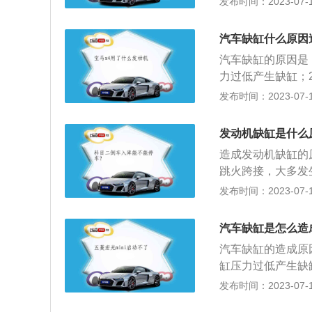
发布时间：2023-07-17
或使用劣质的机油
甚至不喷燃油而导
汽车缺缸什么原因
板ECU出现问题
汽车缺缸的原因是
力过低产生缺缸；
漏气会使空气经过
发布时间：2023-07-17
4、火花塞的热值
致缺缸；5、喷油
发动机缺缸是什么
缸运行。
造成发动机缺缸的
跳火跨接，大多发
严重；2、点火线
发布时间：2023-07-17
瞬间死火灭车；3
火；5、火花塞积
汽车缺缸是怎么造
造成火花塞漏电、
汽车缺缸的造成原
喷油嘴，喷油嘴聚
缸压力过低产生缺
油嘴，喷油嘴的积
管道漏气会使空气
发布时间：2023-07-17
缸；4、火花塞热