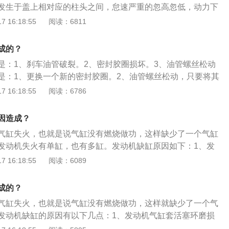
发生于盖上相对应的柱头之间，怠速严重的忽高忽低，动力下
线圈出现了故障也能导致缺缸现象，往往点火线圈的问题才会
 16:18:55
阅读：6811
烧蚀。点火线圈出现问题后也是最容易出现动力下降严重瞬间
线损耗也会造成发动机缺缸。缸线是否正常工作直接拔除分缸
成的？
丝刀，插个火花塞上去，着车看一下，各缸一对比就可以知
是：1、刹车油管破裂。2、密封胶圈损坏。3、油管螺丝松动
是：1、更换一个新的密封胶圈。2、油管螺丝松动，只要将其
资料介绍如下：1、刹车油不仅起到传递能量的作用，而且还
 16:18:55
阅读：6786
的功效，是刹车系统必不可少的一部分。2、汽车刹车油是液
的液体，必须不起化学作用，不受高温的影响，对金属及橡胶
因造成？
、膨胀之影响，所采用的有DOT3、DOT4、DOT5。制动油
气缸失火，也就是说气缸没有燃烧做功，这样缺少了一个气缸
的变化而变化，因此刹车油储油壶上设有通气孔，从该孔被吸
发动机失火有单缸，也有多缸。发动机缺缸原因如下：1、发
分或杂质，水分会被制动液吸收或溶解，因此含有水分的制动
磨损间隙大，进排气门关闭不严，气门油封漏气导致气缸压力
 16:18:55
阅读：6089
2、喷油器磨损导致的燃油雾化不良，增加或减少燃油量，甚
的缺缸。3、如果是高压共轨发动机，还有可能会出现发动机
成的？
问题导致的缺缸。
气缸失火，也就是说气缸没有燃烧做功，这样就缺少了一个气
发动机缺缸的原因有以下几点：1、发动机气缸套活塞环磨损
漏气导致气缸压力不足产生的缺缸。发动机维护保养不及时，