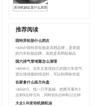
发动机缺缸是什么原因
造成的
推荐阅读
固特异轮胎什么档次
<&list>固特异轮胎是高档品牌，是美国
的汽车轮胎品牌。虽然是高档轮胎品
牌，但是中高低端的轮胎都有生产，这
国六排气管堵塞怎么清理
也是为了更好的开拓市场。
<&list>1、当车主发现自己的国六车排气
管出现堵塞的情况时，可以利用铁丝或
者是细棍，直接将杂物给取出来，如果
在家拿什么练方向盘
堵塞情况比较严重，也可以采取应急措
<&list>1、找一只平底锅，把两耳看作3
施。 <&list>2、直接利用木棍将所有的
点和9点钟方向，同时在6点钟和12点钟
杂物推到排气管里面的位置处，然后将
方向做一个标记。 <&list>2、双手握住
三元催化器拆解开，就可以将堵塞的东
大众1.8t发动机烧机油