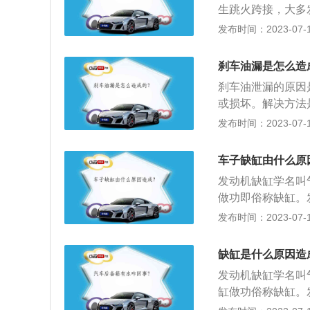
生跳火跨接，大多
降严重。2、点火
发布时间：2023-07-17
使分电器盖严重的
死火灭车。3、缸
刹车油漏是怎么造
线到是不用什么螺
刹车油泄漏的原因
道。
或损坏。解决方法
拧紧就可以。相关
发布时间：2023-07-17
有防腐防锈和润滑
压刹车系统所使用
车子缺缸由什么原
不会产生腐蚀、软化
发动机缺缸学名叫
的容积会随着温度
做功即俗称缺缸。
进的空气里含有水
动机气缸套活塞环
发布时间：2023-07-17
油沸点会降低。
不足产生的缺缸。
至不喷燃油而导致
缺缸是什么原因造
电脑板ECU出现
发动机缺缸学名叫
缸做功俗称缺缸。
间隙大，气门油封