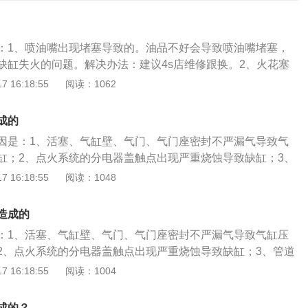
：1、喷油嘴出现堵塞导致的。油品不好会导致喷油嘴堵塞，
缺缸失火的问题。解决办法：建议4s店维修跟换。2、火花塞
耗。火花塞等点火部件出现损耗，会更容易导致发动机缺缸。
 16:18:55
阅读：1062
的部件进行更换。3、发动机内部的的活塞环、活塞等部件出
部的的活塞环、活塞等部件出现磨损，也是导致发动机出现缺
成的
时会有比较明显的噪音。解决办法：将发动机维修。4、积
因是：1、活塞、气缸壁、气门、气门座密封不严漏气导致气
能极差，其导热系数只有铸铁的五十分之一，这么会导致发动
缸；2、点火系统的分电器盖触点出现严重烧蚀导致缺缸；3、
的动力性和合理性基本都大大下降。解决办法：4s店清理油
经过有漏气的管道进入气缸，导致发动机不能正常工作造成缺
 16:18:55
阅读：1048
分电器盖的触点严重烧蚀。点火线圈出现故障，也会影响缺缸
值低使积碳过多造成火花塞漏电、跳火过弱或火花塞不能工作
线圈导致分电器盖严重烧蚀。如果点火线圈有问题，也最容易
油嘴聚有积碳堵塞不能精确喷射和雾化，容易卡死喷油嘴造成
瞬间失火，熄掉车。解决办法：及时到4s店跟换维修。汽车缺
造成的
法：1、检查活塞、气缸壁、气门、气门座等部件，出现漏气
四缸的,缺一缸,怠速抖动,加油提速无力,并伴有强的抖动感,声
：1、活塞、气缸壁、气门、气门座密封不严漏气导致气缸压
、分电器盖触点出现严重烧蚀需要及时更换。3、管道漏气时需
的车要加大油门转速上去后再放离合才会好点。如果缺二缸，怠
2、点火系统的分电器盖触点出现严重烧蚀导致缺缸；3、管道
修。4、及时清理火花塞积碳，保持清洁。5、清理喷油嘴的积
档二档还可以勉强行驶，三档以上或30码以上暴抖,无法行驶。
有漏气的管道进入气缸，导致发动机不能正常工作造成缺缸；
 16:18:55
阅读：1004
和例行检查：1、不定期监测胎压，清理轮胎上的杂物，对汽
像车在颠簸的路上开一样，加剧运转件的磨损，容易产生大量
低使积碳过多造成火花塞漏电、跳火过弱或火花塞不能工作导
清理水箱和机油散热器外侧的灰尘，添加汽车前挡风玻璃清洗
油的使用周期。而且对行车安全十分不利。尤其是需要坡起路
嘴聚有积碳堵塞不能精确喷射和雾化，容易卡死喷油嘴造成缺
漏油情况，查找漏油痕迹，检查各总成齿轮油量并做适当补
成的？