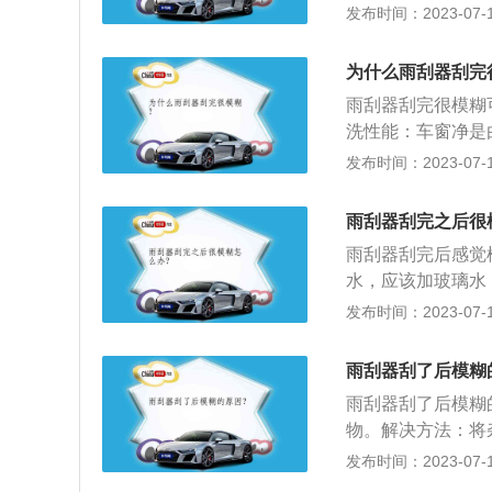
控制器）时，BC
发布时间：2023-07-17
摆动的运动。
进行相应的动作。
上的雨点及灰尘的
为什么雨刮器刮完
雨刮器刮完很模糊
洗性能：车窗净是
一般情况下具有润
发布时间：2023-07-17
性能：能显著下降
雾性能：玻璃表层
雨刮器刮完之后很
风挡玻璃清澈透明
雨刮器刮完后感觉
水，应该加玻璃水
刮器擦净雨刮器片
发布时间：2023-07-17
密贴合，与玻璃弧
看是否是雨刷器硬
雨刮器刮了后模糊
能恢复正常使用。
雨刮器刮了后模糊
物。解决方法：将
角度。3、雨刮器
发布时间：2023-07-17
雨淋，导致前档玻