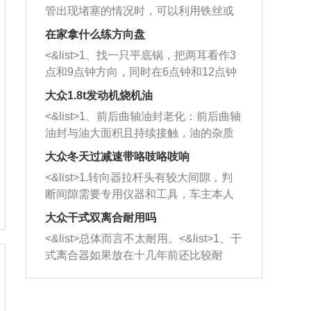
管出现堵塞的情况时，可以利用铁丝或
者是细棍，直接将杂物给取出来，如果
在家拿什么练方向盘
堵塞情况比较严重，也可以采取应急措
<&list>1、找一只平底锅，把两耳看作3
施。 <&list>2、直接利用木棍将所有的
点和9点钟方向，同时在6点钟和12点钟
杂物推到排气管里面的位置处，然后将
方向做一个标记。 <&list>2、双手握住
三元催化器拆解开，就可以将堵塞的东
大众1.8t发动机烧机油
平底锅两耳，然后往左打半圈、一圈、
西取出来。但如果是因为积碳过多引起
<&list>1、前后曲轴油封老化：前后曲轴
一圈半的练习，往右同样也要打相同的
的堵塞，就需要将三元催化器泡在草酸
油封与油大面积且持续接触，油的杂质
圈数。 <&list>3、最后强调要反复练
中进行清洗。 <&list>3、也可以利用清
和发动机内持续温度变化使其密封效果
习，这样就可以形成肌肉记忆，在真实
大众冬天过减速带咯吱咯吱响
洗剂对堵塞的情况得到解决，将清洗剂
逐渐减弱，导致渗油或漏油。<&list>2、
驾驶车辆时，不需要记忆也能打好方
放在燃油箱中，与燃油混合后，车辆启
<&list>1.转向器拉杆头有较大间隙，判
活塞间隙过大：积碳会使活塞环与缸体
向。
动时，就可以和汽油一起进入到燃烧
断间隙需要专用仪器和工具，车主本人
的间隙扩大，导致机油流入燃烧室中，
室，最后形成废气排出，就可以让三元
无法制作，需要将车辆送到修理厂或4s
造成烧机油。<&list>3、机油粘度。使用
大众干式双离合耐用吗
催化器得到清洗，排气管堵塞的情况就
店；<&list>2.车辆半轴套管防尘罩破
机油粘度过小的话，同样会有烧机油现
<&list>总体而言不太耐用。<&list>1、干
能够得到解决。
裂，破裂后会出现漏油现象，使半轴磨
象，机油粘度过小具有很好的流动性，
式离合器如果放在十几年前还比较耐
损严重，磨损的半轴容易损坏，产生异
容易窜入到气缸内，参与燃烧。<&list>
用，但是由于现在的汽车发动机动力输
响；<&list>3.稳定器的转向胶套和球头
4、机油量。机油量过多，机油压力过
出越来越高，使得干式离合器散热不足
老化，一般是使用时间过长造成的。解
大，会将部分机油压入气缸内，也会出
的缺陷也逐渐暴露出来。<&list>2、由于
决方法是更换新的质量好的转向橡胶套