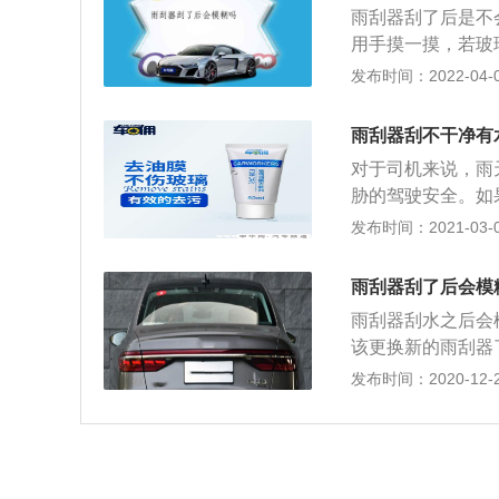
雨刮器刮了后是不
用手摸一摸，若玻
风玻璃是长期暴露
发布时间：2022-04-01
垢，然后形成油膜
此觉得会更加模糊
雨刮器刮不干净有
将油膜彻底洗掉，
对于司机来说，雨
再出现雨刮器刮了
胁的驾驶安全。如
雨刮片的老化失效
发布时间：2021-03-09
上的油膜是导致刮
清洗玻璃的特别容
雨刮器刮了后会模
清洗剂进行清洗。
雨刮器刮水之后会
当的检查，看看是
该更换新的雨刮器
在外面，遭受风吹
品，橡胶制品长时
发布时间：2020-12-26
不洁净就得看看是
璃完全贴合了，这
因为角度疑问刮不
水后就会导致挡风
器下压力太大，放
净，刮水过程中有
刮器的问题，更换
品牌的正品产品，
璃油膜去除剂可以