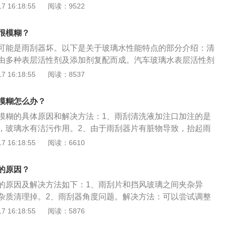
M输入给雨刮电机启动信号，然后雨刮电机控制雨刮臂动作，才
 16:18:55
阅读：9522
雨刮器的作用：雨刷器的作用是用来刷除附着于车辆挡风玻璃
设备，以改善驾驶人的能见度，增加行车安全。
很模糊？
可能是雨刮器坏。以下是关于玻璃水性能特点的部分介绍：清
由多种表层活性剂及添加剂复配而成。汽车玻璃水表层活性剂
湿、渗透、增溶等功能，那么就会起到清洗去污的作用。防冻
 16:18:55
阅读：8537
液体的冰点，那么就会起到防冻的作用，能迅速溶解冰霜。防
会形成一层单分子保障层。这层保障膜能避免形成雾滴，保障
模糊怎么办？
，视野清晰。
模糊的具体原因和解决方法：1、雨刮清洗液加注口加注的是
，玻璃水有洁污作用。2、由于雨刮器片有脏物导致，抬起雨
即可。3、由于长时间使用，雨刮器老化，雨刮器不与玻璃紧
 16:18:55
阅读：6610
度不一致造成，抬起雨刮器，弯折几次雨刮器片即可。4、查
化或雨刷器胶条变得凹凸不平，需要把胶条打磨光滑，雨刷就
的原因？
的原因及解决方法如下：1、雨刮片和挡风玻璃之间夹杂异
杂质清理掉。2、雨刮器角度问题。解决方法：可以尝试调整
的老化程度严重。解决方法：及时进行更换。4、汽车长期日晒
 16:18:55
阅读：5876
璃上出现油膜。解决方法：往玻璃上倒一盆水，如果有很多小