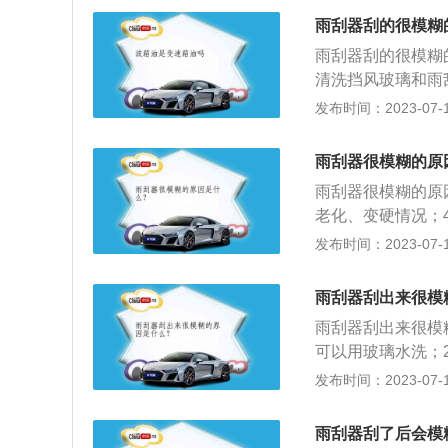
水珠附在上面说明
雨刮器刮的很模糊
雨刮器刮的很模糊
清洗挡风玻璃和雨
器。雨刮器的作用
发布时间：2023-07-17
善驾驶人的能见度
起来；2、按住下
雨刮器很模糊的原
前端翘起；5、将
雨刮器很模糊的原
成。
老化、变硬情况；
雨刮器的拆卸步骤
发布时间：2023-07-17
着雨刮器臂移动雨
使用雨刮片要喷洒
雨刮器刮出来很模
该手工清理；3、
雨刮器刮出来很模
可以用玻璃水洗；
器；3、雨刷杆角
发布时间：2023-07-17
至笔直状态即可。
下并按住释放锁销
雨刮器刮了后会模
插入雨刮器臂直至