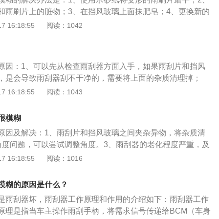
否硬化。解决方法：更换雨刮器胶条或者清洗雨刮器。
和雨刷片上的脏物；3、在挡风玻璃上面抹肥皂；4、更换新的
安装在风窗上的重要附件，其作用是扫除风窗玻璃上妨碍视线
 16:18:55
阅读：1042
刮器的保养方法是：1、定期清理雨刮器；2、定期检查汽车雨
作；3、玻璃上有东西时不要硬刮；4、使用慢挡刮；5、烈日
刮器竖起来；6、使用专用的汽车清洁剂。
原因：1、可以先从检查雨刮器方面入手，如果雨刮片和挡风
，是会导致雨刮器刮不干净的，需要将上面的杂质清理掉；
器角度的问题，角度不对还会造成跳动情况。同时雨刮器下压
 16:18:55
阅读：1043
不然的话就会使其受力不均（刮不干净），需要放松弹簧之间
器的老化程度已经比较严重，也是会造成雨刮器刮不干净的，
很模糊
它自己的使用寿命。尤其是经常停放在街头的车辆，在太阳的
原因及解决：1、雨刮片和挡风玻璃之间夹杂异物，将杂质清
器的橡胶硬化，那么刮刷效果自然而然是没这么明显的了，需
角度问题，可以尝试调整角度。3、雨刮器的老化程度严重，及
4、当然也有可能是因为汽车长期日晒雨淋，导致前挡风玻璃
汽车长期日晒雨淋，导致前档玻璃上出现油膜，往玻璃上倒一
 16:18:55
阅读：1016
膜在遇水的情况下就很难刮得干净。我们只需要往玻璃上倒一
小水珠附在上面说明玻璃上存在油膜，使用玻璃清洗剂进行清
小水珠附在上面，就说明玻璃上的确存在油膜。这时候我们就
刮器的动力源来自电动机，它是整个雨刮器系统的核心。雨刮
剂进行清除了。5、可能是玻璃水的质量不好，或者是玻璃水
模糊的原因是什么？
求是相当高的。它采用直流永磁电动机，安装在前挡风玻璃上
洁玻璃的作用，还会残留在玻璃上，车主需要及时更换新的玻
是雨刮器坏，雨刮器工作原理和作用的介绍如下：雨刮器工作
般与蜗轮蜗杆机械部分做成一体。蜗轮蜗杆机构的作用是减速
原理是指当车主操作雨刮手柄，将需求信号传递给BCM（车身
动四连杆机构，通过四连杆机构把连续的旋转运动改变为左右