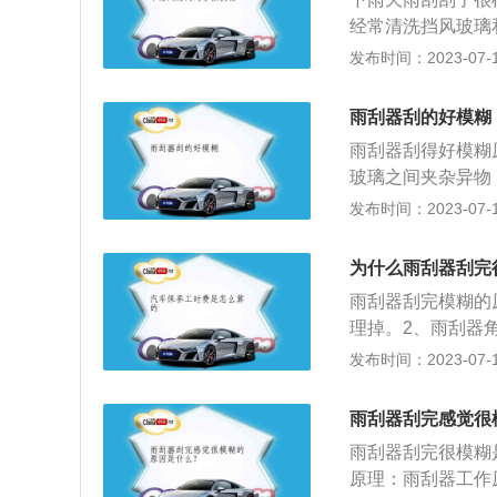
6、检查雨刮器是
经常清洗挡风玻璃
雨刮器。雨刮器是
发布时间：2023-07-17
的雨雪和尘土。雨
刮器是否能正常工
雨刮器刮的好模糊
露天停车时应将雨
雨刮器刮得好模糊
玻璃之间夹杂异物
2、其次就是雨刮
发布时间：2023-07-17
力度不能够太大，
的距离；3、雨刮
为什么雨刮器刮完
毕竟每个物品都有
雨刮器刮完模糊的
暴晒下会导致雨刮
理掉。2、雨刮器
要及时进行更换；
时进行更换。4、
发布时间：2023-07-17
上出现油膜了，油
盆水，如果有很多
盆水，如果有很多
除。扩展资料：雨
需要利用玻璃清洗
雨刮器刮完感觉很
器电动机的质量要
变质了，起不到清
雨刮器刮完很模糊
的雨刮器电动机一
璃水。
原理：雨刮器工作
增扭，其输出轴带