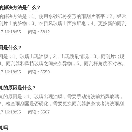
玻璃上存在油膜，使用玻璃清洗剂进行清除。
的解决方法是什么？
的解决方法是：1、使用水砂纸将变形的雨刮片磨平；2、经常
刮片上的脏物；3、在挡风玻璃上面抹肥皂；4、更换新的雨刮
是：刮除附着于车辆挡风玻璃上的雨点、杂物以及灰尘，以改
 16:18:55
阅读：5812
，增加行车安全。汽车雨刮器的更换方法是：1、将雨刮器立
面的卡子移出雨刮器胶条；3、取下雨刮器；4、将中间卡子的
因是什么？
雨刮器插入中间的卡子，用手拉紧，听到卡住声后即更换完
因是：1、玻璃出现油膜；2、出现跳刷情况；3、雨刮片出现
4、雨刮器和风挡玻璃之间夹杂异物；5、雨刮杆角度不对称。
：1、从挡风玻璃上抬起雨刮器臂；2、按住释放锁销，然后沿
 16:18:55
阅读：5559
刮；3、拆下雨刮器进行更换即可。雨刮片的保养方法是：1、
玻璃水不能干刮；2、顽固、坚硬的污物不要使用雨刮片，应
糊的原因是什么？
洗车和日常打扫需要抬起雨刮器时，只拿雨刮器的脊背即可。
糊的原因是：1、玻璃出现油膜，需要手动清洗前挡风玻璃，
2、检查雨刮器是否硬化，需要更换雨刮器胶条或者清洗雨刮
度问题，需要用调试扳手夹住雨刮器，然后缓慢地翻滚，调整
 16:18:55
阅读：5507
更换雨刮器的方法是：1、从挡风玻璃上抬起雨刮器臂；2、按
，沿着雨刮器臂移动雨刮片；3、拆下雨刮片；4、将新雨刮片
糊吗
听到嘀哒声即可。