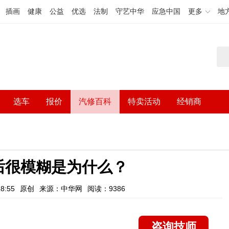
插画
健康
公益
优选
法制
守艺中华
应急中国
更多
地
选车
报价
汽修百科
特卖活动
经销商
后很模糊是为什么？
8:55
原创
来源：中华网
阅读：9386
咨询技师