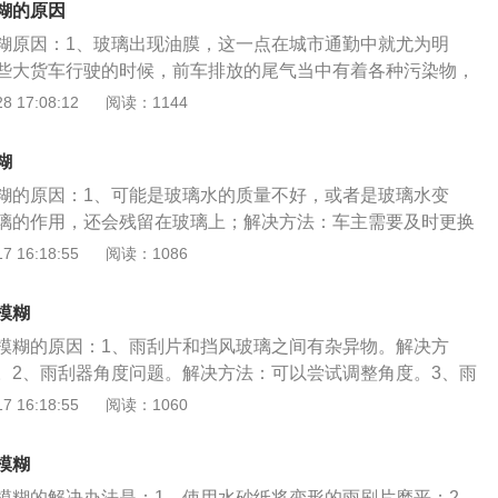
糊的原因
糊原因：1、玻璃出现油膜，这一点在城市通勤中就尤为明
些大货车行驶的时候，前车排放的尾气当中有着各种污染物，
着到前挡风玻璃上就会形成油膜；有的停车位附近有一些餐
 17:08:12
阅读：1144
油烟也会在前挡风玻璃上形成油膜；解决方法：需要手动清洗
用玻璃水洗；2、雨刮器硬化，导致雨刮器刮出来很模糊；解
糊
器胶条或者清洗雨刮器；3、雨刷杆角度问题，可能是雨刷过
糊的原因：1、可能是玻璃水的质量不好，或者是玻璃水变
雨刮器刮出来很模糊；解决方法：用扳手夹住雨刮器，然后缓
璃的作用，还会残留在玻璃上；解决方法：车主需要及时更换
笔直状态；4、雨刮器的橡胶老化，导致雨刮器刮出来很模
可能是汽车雨刮器的刮片老化，导致雨刮器不能有效地贴合在
 16:18:55
阅读：1086
换雨刮器；5、雨刮片和挡风玻璃之间夹杂异物，也会导致雨
净污渍和玻璃水；解决方法：需要更换汽车的雨刮器，车主可
；解决方法：将异物清理掉。
3、可能是汽车前挡风玻璃上有油渍或虫胶，日常的玻璃水是
模糊
些顽固污渍的；解决方法：车主需要使用其他的清洗剂，来清
模糊的原因：1、雨刮片和挡风玻璃之间有杂异物。解决方
、可能是因为雨刮器上掺杂着一些杂质，导致雨刮器和玻璃之
。2、雨刮器角度问题。解决方法：可以尝试调整角度。3、雨
议将雨刮片清理干净。还有可能就是玻璃表面有虫胶等异物，
重，主要是雨刮器橡胶。解决方法：及时进行更换雨刮器。
 16:18:55
阅读：1060
使在雨刮器的刮刷下也是很难去除掉的；解决方法：这时候我
雨淋，导致前档玻璃上出现油膜。解决方法：往玻璃上倒一盆
干净，然后再进行刮水测试。如果发现雨刮器的功能异常，需
水珠附在上面说明玻璃上存在油膜，使用玻璃清洗剂进行清
会影响驾驶员的视线，存在行车安全隐患。
模糊
有完全将水刮干净。解决办法：需要多刮几遍，确保刮干净。
模糊的解决办法是：1、使用水砂纸将变形的雨刷片磨平；2、