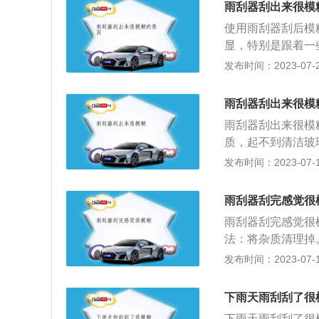
雨刮器刮出来很模
使用雨刮器刮后模
显，特别是跟着一
这种污染物慢慢附
发布时间：2023-07-28
馆，餐馆营业时的
前挡风玻璃，可以
雨刮器刮出来很模
决方法：更换雨刮
雨刮器刮出来很模
紧或者过松，导致
质，起不到清洁玻
慢地翻滚，调整至
新的玻璃水；2、
发布时间：2023-07-17
糊；解决方法：更
玻璃上，无法刮干
刮器刮出来很模糊
以选择自行安装；
雨刮器刮完感觉很
无法很好地清除这
雨刮器刮完感觉很
洗车辆的玻璃；4
法：将杂质清理掉
间刮花，这时候建
刮器的老化程度严
发布时间：2023-07-17
导致刮不干净，即
4、汽车长期日晒
们就得把玻璃清洗
水，如果有很多小
要及时修理，否则
下雨天雨刮刮了很
除。5、雨刮器没
下雨天雨刮刮了很