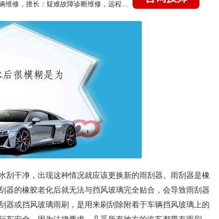
国家认证的汽车维修技师，15年德美日等各系车辆维修，擅长：疑难故障诊断维修，远程维修技术指导
水刮干净，出现这种情况就应该更换新的雨刮器。雨刮器是橡
刮器的橡胶老化后就无法与挡风玻璃完全贴合，会导致雨刮器
刮器或挡风玻璃雨刷，是用来刷刮除附着于车辆挡风玻璃上的