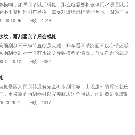
会模糊，如果刮了以后模糊，那么就需要将玻璃用水浸湿以后
璃不平整则说明有异物，需要对玻璃进行清理擦拭。因为前挡
在空气中且一直与尘土灰尘接触的，因此容易在上面形成污
 09:10:05
阅读：4749
。久而久而，当雨刮器刮过以后就会将油膜抹平在玻璃上，因
。当发生这种情况的时候，就要将玻璃上的杂质给清理干净，
水纹，雨刮器刮了后会模糊
可以使用专用的玻璃清洁剂进行清洁，从而溶解油膜，就不会
天雨刮刮不干净简直就是灾难，开车看不清路面不仅心情还威
以后更模糊的情况发生。
果雨刮器刮不干净有水纹等导致模糊的情况，首先考虑的就是
要进行更换，其次要看看玻璃上是否有油膜的存在。挡风玻璃
 11:40:12
阅读：7892
玻璃不干净的重要因素，特别是平时用自来水等代替纯净水来
易产生油膜。如果确实有油膜的存在，就需要购买专用的油膜
糊
 如果是雨刮失效，就需要更换雨刮片在更换新的雨刮之前做适
模糊是因为雨刮器没有完全将水刮干净，出现这种情况后就应
否有必要更换： 1.检查雨刷是否硬化。因为雨刮器长时间暴露
了，更换新的雨刮器可以完美解决这个问题。雨刮器是橡胶制
日晒，常常会出现老化的状况。假定在作业的状况，雨刮器刮
间使用会出现老化现象。雨刮器的橡胶老化后就无法与挡风玻
 23:28:21
阅读：4817
不是雨刮器硬化了，老化了。 2.雨刷杆角度问题！假设雨刮器
样会导致雨刮器无法将水刮干净。如果无法将水刮干净，在刮
洁净，车主只需要调试下就可以了。假设还不行，那就是雨刮
玻璃变模糊。雨刮器没有固定的使用期限，但是出现刮水不干
松弹簧之间的距离就好了。 通过更换雨刮胶条可以排除是否雨
异响的情况时，就应该更换了。在更换雨刮器时，建议选择大
过后问题一眼存在的话那就是玻璃油膜的影响了，使用挡风玻
因为大品牌的产品使用寿命长，质量有保障。并且在选购雨刮
解决这一问题。 》点此链接前往淘宝商城选购》