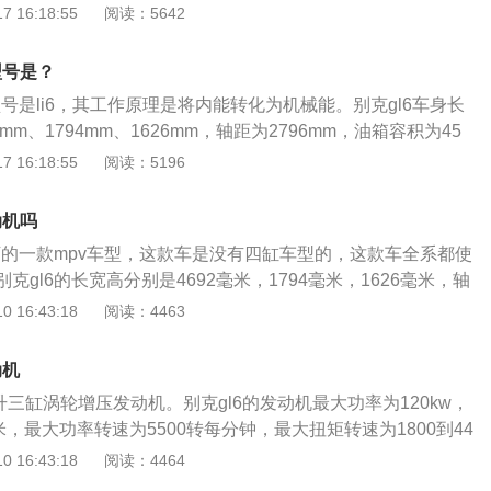
692mm、宽1794mm、高1626mm，轴距为2796mm，油箱
 16:18:55
阅读：5642
量为1490kg。2021款别克gl6搭载了1.3t涡轮增压发动机，最
，最大功率是120kw，最大扭矩是230nm，与其匹配的是6挡手自
型号是？
型号是li6，其工作原理是将内能转化为机械能。别克gl6车身长
mm、1794mm、1626mm，轴距为2796mm，油箱容积为45
521l。别克gl6的前悬架是麦弗逊式独立悬架，后悬架是多连杆
 16:18:55
阅读：5196
了1.3l涡轮增压发动机，最大马力是163ps，最大功率是120
30nm，与其匹配的是1.5t涡轮增压发动机。
动机吗
旗下的一款mpv车型，这款车是没有四缸车型的，这款车全系都使
克gl6的长宽高分别是4692毫米，1794毫米，1626毫米，轴
别克gl6全系都使用了一款1.3升涡轮增压三缸发动机。别克gl6的
 16:43:18
阅读：4463
动机最大功率为120kw，最大扭矩为230牛米，这款发动机的最
0转每分钟，最大扭矩转速为1800到4400转每分钟。这款发动
动机
技术，并且使用了铝合金缸盖缸体。与这款发动机匹配的是6at
.3升三缸涡轮增压发动机。别克gl6的发动机最大功率为120kw，
箱是一种可靠性耐用性都比较好的产品，使用6at变速箱是可以
米，最大功率转速为5500转每分钟，最大扭矩转速为1800到44
适性的。别克gl6的前悬架使用了麦弗逊独立悬架，后悬架使用
款发动机搭载了多点电喷技术，并且使用了铝合金缸盖缸体。与
 16:43:18
阅读：4464
。多连杆独立悬架是一种基于双叉臂悬架改进而来的产品，这
是6速手自一体变速箱。别克gl6的前悬架使用了麦弗逊独立悬
悬架的两个叉臂改成了单独的连杆。多连杆悬架是可以提高车