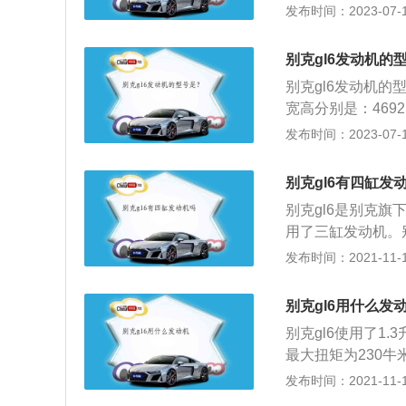
v，车身尺寸是：长4
发布时间：2023-07-17
容积为45l，整备质
大马力是163ps
别克gl6发动机的
一体变速箱。
别克gl6发动机的
宽高分别是：4692
l，行李箱容积为1
发布时间：2023-07-17
式独立悬架，其搭载
kw，最大扭矩是2
别克gl6有四缸发
别克gl6是别克
用了三缸发动机。别
距为2796毫米。
发布时间：2021-11-10
1.3升涡轮增压发
大功率转速为550
别克gl6用什么发
机搭载了多点电喷
别克gl6使用了1
变速箱。6at变速
最大扭矩为230牛
提高汽车的乘坐舒
00转每分钟。这
发布时间：2021-11-10
了多连杆独立悬架
这款发动机匹配的
种悬架是将双叉臂