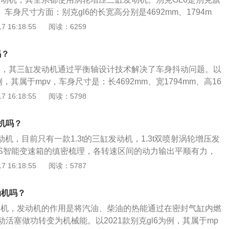
。
。车身尺寸方面：别克gl6的长宽高分别是4692mm、1794m
距是2796mm。动力方面：别克gl6全系都使用了一款1.3升涡轮
 16:18:55
阅读：6259
最大功率为120千瓦，最大扭矩为230牛米，这款发动机搭载了
使用了铝合金缸盖缸体，与其匹配的是6at变速箱。别克gl6
吗？
弗逊独立悬架，后悬架使用了多连杆独立悬架。外观方面：别
不抖，其三缸发动机通过平衡轴设计技术解决了车身抖动问题。以
家族式设计，增加其辨识度，并且采用飞翼式镀铬进气格栅与展翼
为例，其属于mpv，车身尺寸是：长4692mm、宽1794mm、高16
化了别克设计。车头的整体造型我们都非常熟悉，大灯经过重
96mm，油箱容积为45l，行李箱容积为1521l，整备质量为149
 16:18:55
阅读：5798
黑色饰条点缀。前后车灯采用LED光源、配备全景影像等，配
克gl6搭载了1.3t涡轮增压发动机，最大马力是163ps，最大功率
扭矩是230nm，与其匹配的是6挡手自一体变速箱。
动机吗？
发动机，目前只有一款1.3t的三缸发动机，1.3t双喷射涡轮增压发
SS智能变速箱的缜密梳理，各转速区间的动力输出平顺有力，
型在各种载荷情况下对动力的严苛需求。外观方面，别克gl6前脸
 16:18:55
阅读：5787
增加其辨识度,并且采用飞翼式镀铬进气格栅与展翼型大灯,进一
车身长宽高分别为4692mm、1794mm、1626mm，轴距为2
动机吗？
统方面，别克gl6前悬架采用麦弗逊式独立悬挂，后悬架采用多
发动机，发动机的作用是将汽油、柴油的热能通过在密封气缸内燃
活塞做功转变为机械能。以2021款别克gl6为例，其属于mp