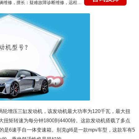
国家认证的汽车维修技师，15年德美日等各系车辆维修，擅长：疑难故障诊断维修，远程维修技术指导
3T涡轮增压三缸发动机，该发动机最大功率为120千瓦，最大扭
大扭矩转速为每分钟1800到4400转。这款发动机搭载了多点
是6速手自一体变速箱。别克gl6是一款mpv车型，这款车有5