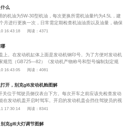
多连杆独立悬架。这款车是一款mpv车型，这款车有5座版车型
这样可以提高车轮的抓地力，抓地力提高了，车子的操控性也
是什么
款车的车内空间是比较大的，并且乘坐舒适性也是很好的。对
架是还可以提高汽车的乘坐舒适性。但是，多连杆悬架的成本
用的机油为5W-30型机油，每次更换所需机油量约为4.5L，建
友们可以去试驾一下。mpv是国内热度比较高的车型，这种车
或每6个月进行更换一次，日常需定期检查机油油质以及油量，确保
载能力强，舒适性好适合长途乘坐。mpv能够满足全家人共同
最大值与最小值之间。在更换机油的过程中注意不易将新旧机
 16:43:18
阅读：4371
很多二胎家庭都会购买mpv车型。国内销量比较好的mpv车型
机油进行混合使用，旧机油内除了含有较多的氧化物，也在使
田艾力绅，本田奥德赛等。国内的一些消费者还喜欢购买进口mpv
物，与新机油混合使用将加快机油变质速度，降低机油使用寿
尔法，塞纳等。mpv驾驶起来也是比较好开的，mpv的第二排
在哪
号或者品牌的机油所使用的成分有所差异，混合使用不当降低
有些豪华mpv车型的第二排座椅可调功能是很多的。
盖上。在发动机缸体上面是发动机钢印号。为了方便对发动机
快机油变质，加剧发动机寿命衰退。
家规范（GB725—82）《发动机产物称号和型号编制划定规
号和型号作了统一规定。别克GL6车辆识别号中的第八位字符
 16:43:05
阅读：4081
这个代码是用来辨别车辆的发动机、规格和更换件。别克gl6的
内合资组装生产的，不是进口的，该车搭载1.3T发动机，发动
么打开，别克gl6发动机舱图解
量为1349，最大输出功率为156马力，配备是手动挡变速箱。
盖开关位于驾驶员侧仪表台下方。每次开车之前应该先检查发动
能在发动机盖开启时驾车。开启的发动机盖会挡住驾驶员的视
机舱盖 1.打开车门 2.拉动驾驶员侧仪表板下方左侧的扳手。 3.
 17:30:14
阅读：8341
簧力的作力从锁止机构中弹出，并在散热器格栅处出现一个拉
舱盖 向上拉住解锁拉手，并向上抬起发动机舱盖使发动机舱盖完
，别克gl6大灯调节图解
内取出支撑杆，顶入发动机舱盖右侧的孔内。打开发动机舱盖