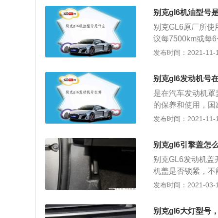
架，后悬架使用了
轮的贴地性能的，
别克gl6机油型号
和6座版车型，这
会提高。多连杆悬
别克GL6原厂所使
这款车感兴趣的车
是比较高的。
议每7500km
的车内空间大，装
机油液面高度位于
发布时间：2021-11-10
出行的需求。国内
油或者不同型号的
有别克gl8，本
用过程中掺杂了杂
车型，例如丰田埃
别克gl6发动机号
命；另外不同的型
座椅是最舒服的，
是在汽车发动机罩
机油效果，还会加
的保养和使用，国
矩》对发动机的称
发布时间：2021-11-10
是发动机的代码，
三缸发动机是在国
别克gl6引擎盖怎
机型号为LI6，排
别克GL6发动机
机盖是否锁紧，不
线。 GL6解锁发动
发布时间：2021-03-11
发动机舱盖通过弹
手。 打开发动机
别克gl6大灯型号
全解锁。从撑杆夹