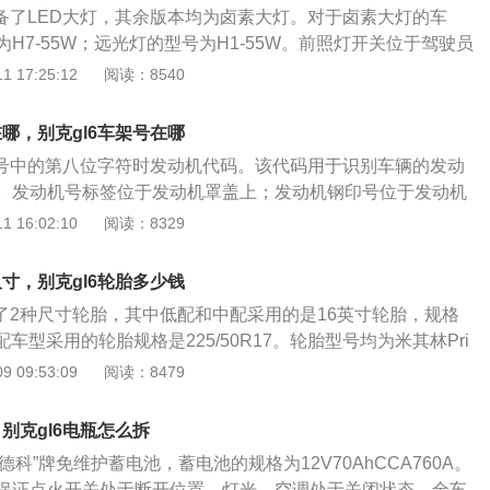
配备了LED大灯，其余版本均为卤素大灯。对于卤素大灯的车
璃刮水器摆臂紧贴在风窗玻璃上，否则可能导致油漆损伤。 G
H7-55W；远光灯的型号为H1-55W。前照灯开关位于驾驶员
盖 将发动机舱盖支撑取下压入其固定支架内。 将发动机舱盖缓
外灯控制旋钮在“AUTO”且周围足够黑暗时，前照灯将自动点
 17:25:12
阅读：8540
锁扣板位置约400mm。松手使发动机舱盖自行下落至锁紧装置
配有日间行车灯。日间行车灯可提高车辆在日间行驶时的可见
机舱盖检查是否完全锁止。
时，光线够亮的情况下，日间行车灯自动开启。 GL6在不同负
在哪，别克gl6车架号在哪
高度也会不同，相应的前照灯高度也会改变。因此在灯光控制
别号中的第八位字符时发动机代码。该代码用于识别车辆的发动
度调节旋钮，高度的调节有一定的范围，根据车辆负载调节前
。发动机号标签位于发动机罩盖上；发动机钢印号位于发动机
炫目，将调节轮转至所需位置。 0——前排座椅有人乘坐 1
动机的生产管理和使用，国家标准(GB725—82)《发动机产
 16:02:10
阅读：8329
乘坐 2——所有座椅均有人乘坐且行李箱再有物品 3——驾驶
规则》对发动机的名称和型号作了统一规定。 发动机型号组成
行李箱载有物品
系列代号、换代符号和地方、企业代号，有制造厂根据需要自
尺寸，别克gl6轮胎多少钱
，但须经行业标准标准化归口单位核准、备案。 ②中部：由缸
供了2种尺寸轮胎，其中低配和中配采用的是16英寸轮胎，规格
形式符号、冲程符号和缸径符号组成。 ③后部：由结构特征符
；顶配车型采用的轮胎规格是225/50R17。轮胎型号均为米其林Pri
组成。 ④尾部：区分符号。同一系列产品因改进等原因需要区
场上的售价为800元/条。 了解GL6轮胎规格数据的含义有助于作出
 09:53:09
阅读：8479
适当的符号表示，后部与尾部可用“-”分隔。 别克GL6在下列
25/50R1794H轮胎为例，轮胎规格代表的含义如下： 225
别号： 驾驶员侧前挡风玻璃下； 右前门下方车身上的铭牌；
m 50轮胎的高宽比：% R子午线轮胎的标记：R 17车轮的直
 GL6整车铭牌标签位于右前门下方车身上；维修识别标签位于
，别克gl6电瓶怎么拆
能力指数 H速度标记 别克GL6应定期检查轮胎的使用情况，建议
德科”牌免维护蓄电池，蓄电池的规格为12V70AhCCA760A。
一次。合理的轮胎维护有助于延长轮胎的使用寿命。对于轮胎
保证点火开关处于断开位置。灯光、空调处于关闭状态，全车