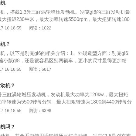
动机
动机，搭载1.3升三缸涡轮增压发动机。别克gl6的三缸发动机最
最大扭矩230牛米，最大功率转速5500rpm，最大扭矩转速180
（数据来源：百度有驾）。该发动机配备了多点喷射技术，并使用铝
 16:18:55
阅读：1022
。2017年10月16日，别克旗下全新mpv车型GL6正式上市，
要低于现款gL8车型，其将主攻家用市场。新车在外观方面采用了
动机？
设计风格，包括直瀑式前格栅以及飞翼式镀铬饰条的装饰非常
动机，以下是别克gl6的相关介绍：1、外观造型方面：别克gl6
缩小版gl8，还是很容易区别两辆车，更小的尺寸显得更加精
家族化飞翼式中网设计，和gl8最大的区别便是没有配备侧滑
 16:18:55
阅读：6817
克gl6车身尺寸为4692×1794×1626，轴距为2796mm。3、
6全系搭载1.3T三缸涡轮增压发动机，最大功率为163马力，最
发动机？
m，传动系统匹配6速手自一体变速箱。4、配置方面：主流安全
.3升三缸涡轮增压发动机，发动机最大功率为120kw，最大扭矩
外电动全景天窗、后雷达、自动空调、后座出风口、后视镜加
功率转速为5500转每分钟，最大扭矩转速为1800到4400转每分
以及发动机启停等配置同样是全系标配。
载了多点电喷技术，并且使用了铝合金缸盖缸体。以下是有关
 16:18:55
阅读：6398
多介绍：1、别克gl6是别克旗下的一款mpv车型，这款车全系都
、别克gl6的长宽高分别是4692毫米、1794毫米、1626毫
动机吗？
毫米。3、别克gl6的前悬架使用了麦弗逊独立悬架，后悬架使用
缸发动机，其全系都使用涡轮增压三缸发动机。别克GL6是别克旗