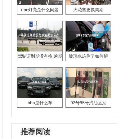
epc灯亮是什么问题
火花塞更换周期
驾驶证到期没有换,逾期
玻璃水冻住了如何解
怎么办??
决？
bba是什么车
92号95号汽油区别
推荐阅读