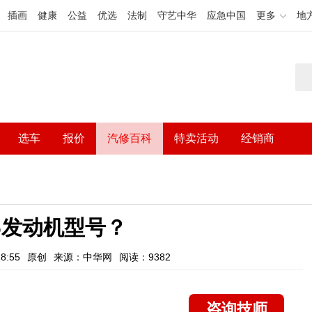
插画
健康
公益
优选
法制
守艺中华
应急中国
更多
地
选车
报价
汽修百科
特卖活动
经销商
l6发动机型号？
8:55
原创
来源：中华网
阅读：9382
咨询技师