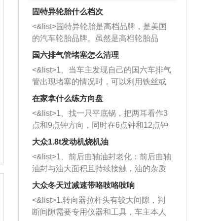
固特异轮胎什么档次
<&list>固特异轮胎是高档品牌，是美国
的汽车轮胎品牌。虽然是高档轮胎品
牌，但是中高低端的轮胎都有生产，这
国六排气管堵塞怎么清理
也是为了更好的开拓市场。
<&list>1、当车主发现自己的国六车排气
管出现堵塞的情况时，可以利用铁丝或
者是细棍，直接将杂物给取出来，如果
在家拿什么练方向盘
堵塞情况比较严重，也可以采取应急措
<&list>1、找一只平底锅，把两耳看作3
施。 <&list>2、直接利用木棍将所有的
点和9点钟方向，同时在6点钟和12点钟
杂物推到排气管里面的位置处，然后将
方向做一个标记。 <&list>2、双手握住
三元催化器拆解开，就可以将堵塞的东
大众1.8t发动机烧机油
平底锅两耳，然后往左打半圈、一圈、
西取出来。但如果是因为积碳过多引起
<&list>1、前后曲轴油封老化：前后曲轴
一圈半的练习，往右同样也要打相同的
的堵塞，就需要将三元催化器泡在草酸
油封与油大面积且持续接触，油的杂质
圈数。 <&list>3、最后强调要反复练
中进行清洗。 <&list>3、也可以利用清
和发动机内持续温度变化使其密封效果
习，这样就可以形成肌肉记忆，在真实
大众冬天过减速带咯吱咯吱响
洗剂对堵塞的情况得到解决，将清洗剂
逐渐减弱，导致渗油或漏油。<&list>2、
驾驶车辆时，不需要记忆也能打好方
放在燃油箱中，与燃油混合后，车辆启
<&list>1.转向器拉杆头有较大间隙，判
活塞间隙过大：积碳会使活塞环与缸体
向。
动时，就可以和汽油一起进入到燃烧
断间隙需要专用仪器和工具，车主本人
的间隙扩大，导致机油流入燃烧室中，