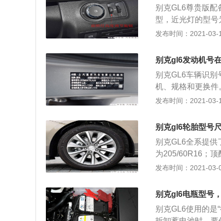
别克GL6尊贵版
前，请确保车窗玻
型，近光灯的型号为
L6关闭发动机舱
侧仪表台上，当车
发布时间：2021-03-11
缓下降至距离舱盖
亮。同时，车辆还
中，用手轻抬发动
性。点火开关打开
别克gl6发动机号
载条件下，其车身
别克GL6车辆识
旋钮旁还有灯光高
机、规格和更换件
照灯照明范围以防
缸体上。为了便于发
发布时间：2021-03-11
——所有座椅有人
品名称和型号编制
员座椅有人乘坐且
①首部：包括产品
别克gl6轮胎型号
选相应的字母表示
别克GL6全系提
数符号、气缸布置
为205/60R16
号和用途特征符号
macy3ST，市
发布时间：2021-03-09
分时，由制造厂选择
正确选择，以顶配的2
位置可找到车辆识
轮胎的名义宽度：m
副驾驶地板垫下。
别克gl6电瓶型号
径：英寸 94承载
后备厢工具盒下。
别克GL6使用的是“
每个保养周期检查
拆卸蓄电池时，要