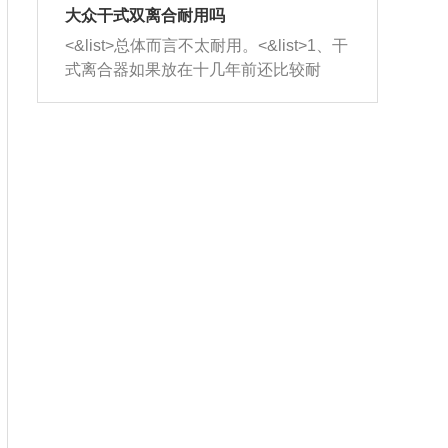
室，最后形成废气排出，就可以让三元
无法制作，需要将车辆送到修理厂或4s
造成烧机油。<&list>3、机油粘度。使用
大众干式双离合耐用吗
催化器得到清洗，排气管堵塞的情况就
店；<&list>2.车辆半轴套管防尘罩破
机油粘度过小的话，同样会有烧机油现
<&list>总体而言不太耐用。<&list>1、干
能够得到解决。
裂，破裂后会出现漏油现象，使半轴磨
象，机油粘度过小具有很好的流动性，
式离合器如果放在十几年前还比较耐
损严重，磨损的半轴容易损坏，产生异
容易窜入到气缸内，参与燃烧。<&list>
用，但是由于现在的汽车发动机动力输
响；<&list>3.稳定器的转向胶套和球头
4、机油量。机油量过多，机油压力过
出越来越高，使得干式离合器散热不足
老化，一般是使用时间过长造成的。解
大，会将部分机油压入气缸内，也会出
的缺陷也逐渐暴露出来。<&list>2、由于
决方法是更换新的质量好的转向橡胶套
现烧机油。<&list>5、机油滤清器堵塞：
干式双离合的工作环境暴露在空气中，
和球头。
会导致进气不畅，使进气压力下降，形
而离合器的散热也是通离合器罩上面的
成负压，使机油在负压的情况下吸入燃
几个小孔来进行散热。但是在行驶过程
烧室引起烧机油。<&list>6、正时齿轮或
中变速箱需要换挡，就不得不使得离合
链条磨损：正时齿轮或链条的磨损会引
器频繁工作。<&list>3、长时间的低速行
起气阀和曲轴的正时不同步。由于轮齿
驶以及过于频繁的启停，导致离合器的
或链条磨损产生的过量侧隙，使得发动
温度不断升高，而低速行驶时空气流动
机的调节无法实现：前一圈的正时和下
效率不高，无法将离合器中的热量有效
一圈可能就不一样。当气阀和活塞的运
的带走，导致离合器内部的温度不断升
动不同步时，会造成过大的机油消耗。
高，加速离合器的磨损。
解决方法：更换正时齿轮或链条。<&list
>7、内垫圈、进风口破裂：新的发动机
设计中，经常采用各种由金属和其他材