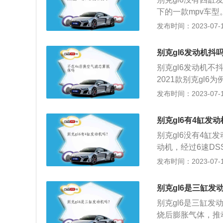
了多连杆独立悬架
下的一款mpv车型
m、1626mm，轴
发布时间：2023-07-17
增压三缸发动机，
多点电喷技术，并且
别克gl6发动机抖
的前悬架使用了麦
别克gl6发动机
克gl6前脸采用
2021款别克gl6
型大灯，进一步强
26mm，轴距为27
发布时间：2023-07-17
新设计，雾灯区的
0kg。2021款别
置比较高。
是120kw，最大
别克gl6有4缸发
别克gl6没有4缸
动机，经过6速D
充分满足mpv车
发布时间：2023-07-17
采用家族式设计,
步强化了别克设计，
别克gl6是三缸发
796mm。底盘系
别克gl6是三缸
连杆式独立悬架。
烧后膨胀气体，推动