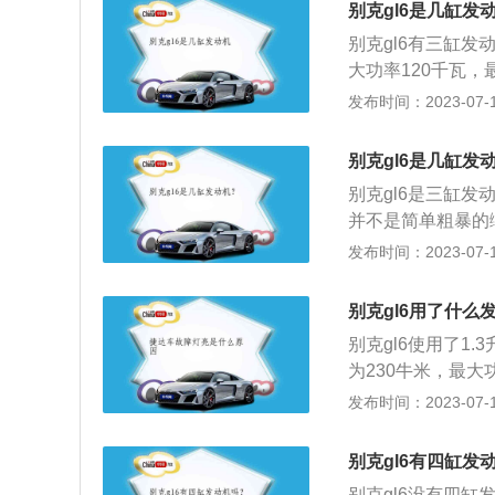
别克gl6是几缸发
别克gl6有三缸发
大功率120千瓦，
0至4400rpm
发布时间：2023-07-17
合金气缸盖和气缸体
别克gL6的定位
别克gl6是几缸发
别克全新的家族化
别克gl6是三缸发
具有辨识度。
并不是简单粗暴的
致，前脸标志性的
发布时间：2023-07-17
门。2、车身尺寸：别
动力方面：别克gl
别克gl6用了什么
大扭矩为230N·
别克gl6使用了1
配置均为标配，另
为230牛米，最大
热、后排隐私玻璃
钟，这款发动机搭
发布时间：2023-07-17
别克gl6汽车的更
使用了三缸发动机。2
别克gl6有四缸发
米，轴距是2796
别克gl6没有四