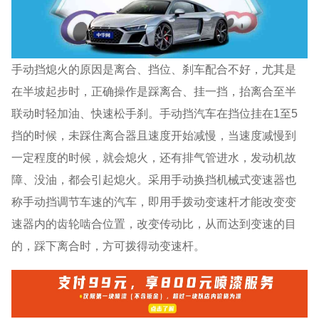
手动挡熄火的原因是离合、挡位、刹车配合不好，尤其是
在半坡起步时，正确操作是踩离合、挂一挡，抬离合至半
联动时轻加油、快速松手刹。手动挡汽车在挡位挂在1至5
挡的时候，未踩住离合器且速度开始减慢，当速度减慢到
一定程度的时候，就会熄火，还有排气管进水，发动机故
障、没油，都会引起熄火。采用手动换挡机械式变速器也
称手动挡调节车速的汽车，即用手拨动变速杆才能改变变
速器内的齿轮啮合位置，改变传动比，从而达到变速的目
的，踩下离合时，方可拨得动变速杆。