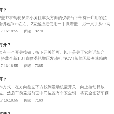
开？
擎盖都在驾驶员左小腿往车头方向的仪表台下部有开启用的拉
会弹起1cm左右。2立起扳把使用一手掀着盖，另一只手从中网
的扳把。3解锁拉线把手在方向盘的下方有拉线把手，拉开解
 16:18:55
阅读：8270
擎盖往起提。4推动卡扣往起提会提起一定高度，在正中间把
个卡能推进去，推进去后就可以完全打开发动机引擎盖。
打开？
边有一个开关按钮，按下开关即可。以下是关于它的详细介
搭载全新1.3T直喷涡轮增压发动机与CVT智能无级变速箱的
响应迅捷，加速畅快。搭配高性能运动底盘，动力与操控珠联
 16:18:55
阅读：7385
计：威朗外观设计是三维展翼立体美学理念的运用，令整车营
视觉效果，全面展现威朗与生俱来的运动气质。
开？
作方式：在方向盘左下方找到发动机盖开关，向上拉动释放
位。然后车前盖最前面中间位置有个安全锁，将安全锁朝车辆
打开发动机舱盖。以下是有关汽车发动机舱盖的更多资料：
 16:18:55
阅读：7163
止时发动机舱盖开启，为了安全起见发动机将自动重新启动。
下引擎机舱盖，让其落锁固定。检查引擎机舱盖是否关紧。
打开？