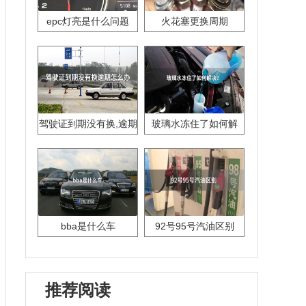
epc灯亮是什么问题
火花塞更换周期
驾驶证到期没有换,逾期
玻璃水冻住了如何解
怎么办??
决？
bba是什么车
92号95号汽油区别
推荐阅读