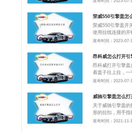
发布时间：2023-07-17
大功率191kW（2
mm、宽1802mm
为455l。2020
荣威550引擎盖怎
匹，最大功率为9
荣威550引擎盖
使用拉线连接的开
这边的车门；2、
发布时间：2023-07-17
关等。荣威550车身
5mm。该车的驱
昂科威怎么打开引
矩为170nm。
昂科威打开引擎盖
着盖子往上拉，一
以把引擎盖打开了
发布时间：2023-07-17
科威2019款20T
m，轴距为2750
威驰引擎盖怎么打
威2019款20T
关于威驰引擎盖的
形的拉扣，用手指
支撑杆顶在盖子的槽
发布时间：2021-11-11
机，排量由1.3升