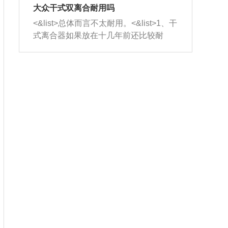
室，最后形成废气排出，就可以让三元
无法制作，需要将车辆送到修理厂或4s
造成烧机油。<&list>3、机油粘度。使用
大众干式双离合耐用吗
催化器得到清洗，排气管堵塞的情况就
店；<&list>2.车辆半轴套管防尘罩破
机油粘度过小的话，同样会有烧机油现
<&list>总体而言不太耐用。<&list>1、干
能够得到解决。
裂，破裂后会出现漏油现象，使半轴磨
象，机油粘度过小具有很好的流动性，
式离合器如果放在十几年前还比较耐
损严重，磨损的半轴容易损坏，产生异
容易窜入到气缸内，参与燃烧。<&list>
用，但是由于现在的汽车发动机动力输
响；<&list>3.稳定器的转向胶套和球头
4、机油量。机油量过多，机油压力过
出越来越高，使得干式离合器散热不足
老化，一般是使用时间过长造成的。解
大，会将部分机油压入气缸内，也会出
的缺陷也逐渐暴露出来。<&list>2、由于
决方法是更换新的质量好的转向橡胶套
现烧机油。<&list>5、机油滤清器堵塞：
干式双离合的工作环境暴露在空气中，
和球头。
会导致进气不畅，使进气压力下降，形
而离合器的散热也是通离合器罩上面的
成负压，使机油在负压的情况下吸入燃
几个小孔来进行散热。但是在行驶过程
烧室引起烧机油。<&list>6、正时齿轮或
中变速箱需要换挡，就不得不使得离合
链条磨损：正时齿轮或链条的磨损会引
器频繁工作。<&list>3、长时间的低速行
起气阀和曲轴的正时不同步。由于轮齿
驶以及过于频繁的启停，导致离合器的
或链条磨损产生的过量侧隙，使得发动
温度不断升高，而低速行驶时空气流动
机的调节无法实现：前一圈的正时和下
效率不高，无法将离合器中的热量有效
一圈可能就不一样。当气阀和活塞的运
的带走，导致离合器内部的温度不断升
动不同步时，会造成过大的机油消耗。
高，加速离合器的磨损。
解决方法：更换正时齿轮或链条。<&list
>7、内垫圈、进风口破裂：新的发动机
设计中，经常采用各种由金属和其他材