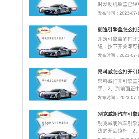
时发动机舱盖已经
里面有个扳手往上
发布时间：2023-07-17
逸（LAVIDA）
m、1765mm、1
朗逸引擎盖怎么打
列四缸多点电喷发
朗逸引擎盖的打开
钮，按下开关即可
缸放入引擎盖的槽
发布时间：2023-07-17
注意事项如下：1
盖。待无蒸汽、烟
昂科威怎么打开引
2、关闭舱盖后应
昂科威打开引擎盖
平。3、为了避免
手。2、到前面正
器已折叠的情况下
有一个扳手，用力
发布时间：2023-07-17
需要手动将发动机
升级，2019款别
别克威朗汽车引擎
新调校的1.5T-
别克威朗汽车引擎
出124kW（169PS
边的开启拉杆；2、
8T车型则继续搭载
锁即可打开引擎盖。