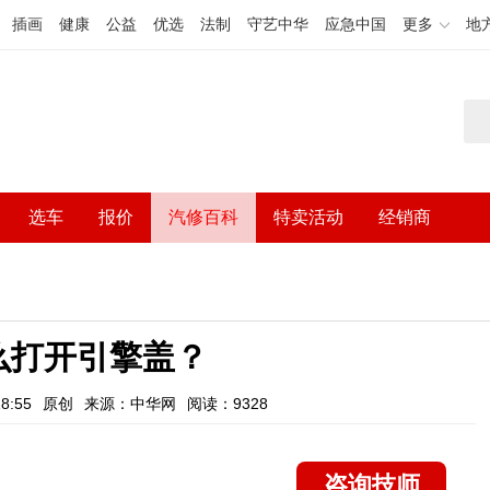
插画
健康
公益
优选
法制
守艺中华
应急中国
更多
地
选车
报价
汽修百科
特卖活动
经销商
么打开引擎盖？
8:55
原创
来源：中华网
阅读：9328
咨询技师