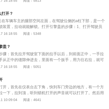
 16:18:55
阅读：5813
60PS），最大扭矩400N·m。
、高1466mm，轴距为2700mm，油箱容积为52l，行李箱容积
款别克威朗自动进取型搭载了1.0t涡轮增压发动机，最大马力为125
么打开？
2千瓦，与其匹配的是6挡手自一体变速箱。
开关在车辆车主的腿部空间左面，在驾驶位侧的a柱下部，是一个
锁装置，拉动就能解锁。打开引擎盖的步骤：1、打开驾驶员
拉起手刹，防止溜车；3、拉动车主腿部左侧位置处的引擎盖开
 16:18:55
阅读：5348
的长宽高分别为4648mm、1827mm、1483mm，轴距为270
动方式为前置前驱，其搭载的发动机最大功率为98kw，最大扭
擎盖？
步骤：首先拉开驾驶室下面的拉手以后，到前面正中，一手拉
手从正中的缝隙伸进去，里面有一个扳手，用力往右拉，就可
。若想要关闭发动机盖，只需要手动将发动机盖扣下即可。昂
 16:18:55
阅读：5051
两驱领先型车身尺寸长宽高别为4686mm、1839mm、1660m
mm。轴距决定了一辆车的内部空间大小，作为一款SUV，昂科
开
两驱精英型的整体空间结构还是较大的。
打开，首先在仪表台左下角，快到车门旁边的地方，有一个方
拉一下，拉到顶，听到锁机打开的声音就可以打开了。然后用
里即可。威驰的发动机配备的是国产的16气门5A-FE发动
 10:09:04
阅读：4641
增加到1.5升，相应的最大功率也增加到了68kw，11.4秒的百公