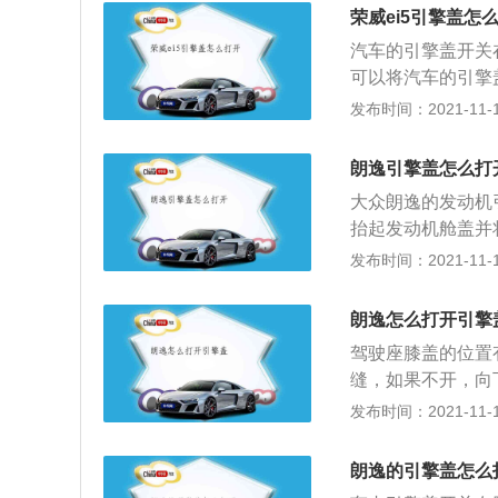
里加速对于一辆1
荣威ei5引擎盖怎
车的一向风格，整
汽车的引擎盖开关
在内部空间上，威
可以将汽车的引擎
人满意，整体内饰
后再开启机盖开关
发布时间：2021-11-10
活塞和火花塞，通
动力。根据冷却方
朗逸引擎盖怎么打
同，可以分为压燃
大众朗逸的发动机
机盖内的零部件状
抬起发动机舱盖并
后将发动机舱盖支
发布时间：2021-11-10
舱盖支撑杆挂入开
较低位置，最后松
朗逸怎么打开引擎
闭，将发动机舱盖
驾驶座膝盖的位置
见蒸汽或冷却液逸
缝，如果不开，向
却液逸出发动机舱
的卡销，拨开就行了
发布时间：2021-11-10
下舱盖是否正确关
L、1.6L共3款
机舱盖和车窗玻璃
机的最大功率为85k
机舱盖。
朗逸的引擎盖怎么
506速自动变速箱和