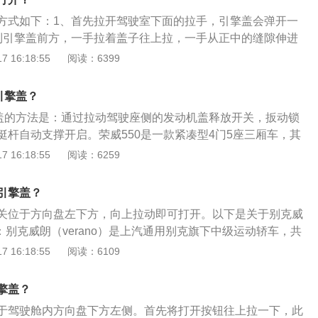
舱盖开启时驾车。开启的发动机舱盖会挡住驾驶员的视线。在
方式如下：1、首先拉开驾驶室下面的拉手，引擎盖会弹开一
驾车会导致撞车事故，从而造成车辆或其它财产的损坏、人身
到引擎盖前方，一手拉着盖子往上拉，一手从正中的缝隙伸进
、引擎盖采用橡胶发泡棉和铝箔材料制造而成，在降低发动机
手，用力往右拉，就可以把引擎盖打开。昂科威是上汽通用别
 16:18:55
阅读：6399
同时隔离由于发动机工作时产生的热量，有效保护引擎盖表面
uv，发动机有1.5升涡轮增压发动机和2.0升涡轮增压发动机可
化。
4686mm、宽为1839mm、高为1691mm，轴距为2750m
引擎盖？
擎盖的方法是：通过拉动驾驶座侧的发动机盖释放开关，扳动锁
挺杆自动支撑开启。荣威550是一款紧凑型4门5座三厢车，其
48毫米、宽1827毫米、高1483毫米，轴距为2705毫米。荣威
 16:18:55
阅读：6259
L自然吸气发动机，最大功率是98千瓦，最大功率转速是每分钟600
70牛米，最大扭矩转速是每分钟4800转，其前悬架使用了麦弗
引擎盖？
悬架使用了多连杆式独立悬架。
关位于方向盘左下方，向上拉动即可打开。以下是关于别克威
：别克威朗（verano）是上汽通用别克旗下中级运动轿车，共
供六种车身颜色和两种内饰颜色。2.动力：提供两套动力系
 16:18:55
阅读：6109
SIDI直喷涡轮增压发动机与CVT智能无级变速箱、1.0T直喷涡轮
S智能变速箱两种组合，最大功率分别为121kW/5600rpm和9
擎盖？
于驾驶舱内方向盘下方左侧。首先将打开按钮往上拉一下，此