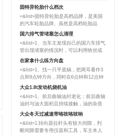
固特异轮胎什么档次
<&list>固特异轮胎是高档品牌，是美国
的汽车轮胎品牌。虽然是高档轮胎品
牌，但是中高低端的轮胎都有生产，这
国六排气管堵塞怎么清理
也是为了更好的开拓市场。
<&list>1、当车主发现自己的国六车排气
管出现堵塞的情况时，可以利用铁丝或
者是细棍，直接将杂物给取出来，如果
在家拿什么练方向盘
堵塞情况比较严重，也可以采取应急措
<&list>1、找一只平底锅，把两耳看作3
施。 <&list>2、直接利用木棍将所有的
点和9点钟方向，同时在6点钟和12点钟
杂物推到排气管里面的位置处，然后将
方向做一个标记。 <&list>2、双手握住
三元催化器拆解开，就可以将堵塞的东
大众1.8t发动机烧机油
平底锅两耳，然后往左打半圈、一圈、
西取出来。但如果是因为积碳过多引起
<&list>1、前后曲轴油封老化：前后曲轴
一圈半的练习，往右同样也要打相同的
的堵塞，就需要将三元催化器泡在草酸
油封与油大面积且持续接触，油的杂质
圈数。 <&list>3、最后强调要反复练
中进行清洗。 <&list>3、也可以利用清
和发动机内持续温度变化使其密封效果
习，这样就可以形成肌肉记忆，在真实
大众冬天过减速带咯吱咯吱响
洗剂对堵塞的情况得到解决，将清洗剂
逐渐减弱，导致渗油或漏油。<&list>2、
驾驶车辆时，不需要记忆也能打好方
放在燃油箱中，与燃油混合后，车辆启
<&list>1.转向器拉杆头有较大间隙，判
活塞间隙过大：积碳会使活塞环与缸体
向。
动时，就可以和汽油一起进入到燃烧
断间隙需要专用仪器和工具，车主本人
的间隙扩大，导致机油流入燃烧室中，