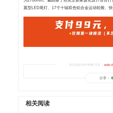
为2700mm。威朗基于别克全新家族化设计语言
翼型LED尾灯、17寸十辐双色铝合金运动轮毂、
本文内容为中华网·汽车（
auto.
分享：
相关阅读