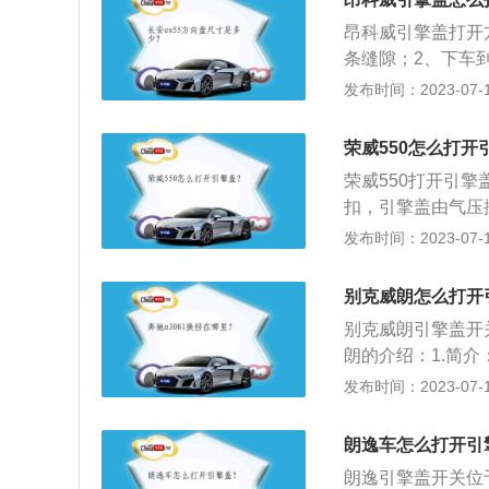
2、禁止在发动机
昂科威引擎盖打开
发动机舱盖开启时
条缝隙；2、下车
伤害甚至死亡。3
去，里面有一个扳
发布时间：2023-07-17
噪音的时候，能够
克车辆生产的中型s
上的漆面，防止老
以选择，车身尺寸长为
荣威550怎么打开
m。
荣威550打开引
扣，引擎盖由气压
车身尺寸是：长46
发布时间：2023-07-17
550搭载了1.8
0转，最大扭矩是1
别克威朗怎么打开
逊式独立悬架，后
别克威朗引擎盖开
朗的介绍：1.简介
推出四款车型，提
发布时间：2023-07-17
统，分别是1.3T-
增压发动机+6速DS
朗逸车怎么打开引
2kW/5800rpm。
朗逸引擎盖开关位