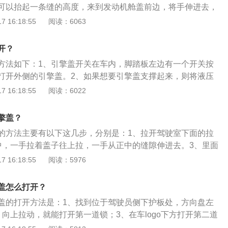
可以抬起一条缝的高度，来到发动机舱盖前边，将手伸进去，
方扣，即可打开引擎盖。以下是关于朗逸的相关介绍：1、朗
 16:18:55
阅读：6063
是上海大众一款自主研发的A级车。2、该车长宽高分别是4605m
460mm，轴距是2610mm，动力方面，大众朗逸搭载的是1.6L直
开？
动机，最大功率77千瓦，最大扭矩155牛米。
方法如下：1、引擎盖开关在车内，脚踏板左边有一个开关按
打开外侧的引擎盖。2、如果想要引擎盖支撑起来，则将液压
内。3、将引擎盖的液压缸拿下来，手动按压关闭即可。扩展
 16:18:55
阅读：6022
、若可见蒸汽或冷却液逸出发动机舱，则切不可打开发动机舱
雾或冷却液逸出发动机舱，并待发动机冷却后方可打开舱盖。
擎盖？
检查一下舱盖是否正确关好，关好后的舱盖应与邻接车身齐
的方法主要有以下这几步，分别是：1、拉开驾驶室下面的拉
损坏发动机舱盖和车窗玻璃刮水器摆臂，只能在车窗玻璃刮水
中，一手拉着盖子往上拉，一手从正中的缝隙伸进去。3、里面
打开发动机舱盖。
往右拉，就可以把引擎盖打开。4、若想要关闭发动机盖，只
 16:18:55
阅读：5976
盖扣下即可。下面是对昂科威动力方面的介绍：除了排放标准
克昂科威对国六版20T车型的驱动系统也做了全面革新，搭载全
盖怎么打开？
SIDI直喷涡轮增压发动机与升级后的7速DCG双离合变速箱，可输
盖的打开方法是：1、找到位于驾驶员侧下护板处，方向盘左
）/5600rpm最大功率和250N·m/1700-4400rpm最大扭矩；而2
向上拉动，就能打开第一道锁；3、在车logo下方打开第二道
2.0T-SIDI直喷涡轮增压发动机，匹配9速手自一体变速箱，最
以2020款别克威朗自动进取型为例，其车身尺寸是：长4723