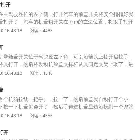
.5升的自动挡的车来说已经相当不错了。在外型上，延续了日本
么打开
体上十分和谐，线条圆润，可爱的前脸和有鱼鳞底纹的尾灯。
在主驾驶座位的左下侧，打开汽车的前盖开关将安全扣扣好就
驰由于加长了轴距，其内部空间更加充裕，后排的腿部空间让
盖打开了，汽车的机盖锁开关在logo的左边位置，将扳手打开
有着一种科技感。
。气缸是整个汽车的动力来源，气缸包括钢铁进气孔，出气孔
 16:43:18
阅读：4483
过火花塞点燃混合物，使混合物燃烧，推动活塞向下运动产生
式不同，可以分为水冷式引擎和风冷式引擎。根据点火方式不
开
式引擎和点燃式引擎，汽车的引擎盖打开之后可以查看汽车前
引擎舱盖开关位于驾驶座左下角，可以沿箭头上提开启拉手，
态，也可以散热。
将其打开，然后将发动机舱盖支撑杆从其固定支架上取下，最
撑杆挂入示发动机舱盖的凹槽里。关闭发动机舱盖：将发动机
 16:43:18
阅读：4340
口上，然后压入其固定支架内，接着缓缓将发动机舱盖关合至
手让发动机舱盖落到锁紧装置中。如果发动机舱盖未完全关
盖
重新打开，然后按上面的步骤正确关闭。注意事项：1、若可
有个机箱拉线（把手），拉一下，然后前盖就自动打开个小
出发动机舱，则切不可打开发动机舱盖。待无蒸汽、烟雾或冷
下按一下机盖就会开了，然后手伸进机盖里边沿摸到一个弹簧
，并待发动机冷却后方可打开舱盖；2、关闭舱盖后应检查一
，所有的车几乎都是这个过程。朗逸动力方面含有1.4T、1.5
 16:43:18
阅读：4356
好，关好后的舱盖应与邻接车身齐平；3、为了避免损坏发动
发动机，有双离合、手动、手自一体共3种变速箱选择。1.5L发动
刮水器摆臂，只能在车窗玻璃刮水器已折叠的情况下打开发动
W(116PS)，最大扭矩为150Nm，搭配的则是来自爱信的AQ2
打开
5挡手动。1.4T发动机最大功率110kW(150PS)，最大扭矩25