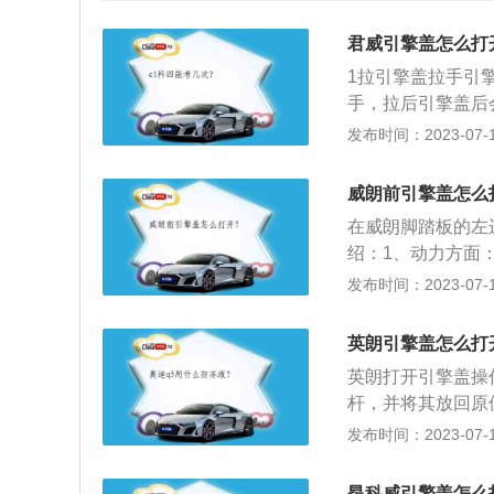
君威引擎盖怎么打
1拉引擎盖拉手引
手，拉后引擎盖后
上边伸进去找开盖
发布时间：2023-07-17
锁，然后双手把引
手指伸进去，有一
威朗前引擎盖怎么
在威朗脚踏板的左
绍：1、动力方面：
新生代动力组合，
发布时间：2023-07-17
璧合。2、外观设
造出更宽、更低的
英朗引擎盖怎么打
英朗打开引擎盖操
杆，并将其放回原
驾驶员侧移动，并
发布时间：2023-07-17
1、如果在自动停
关闭引擎盖时，降
昂科威引擎盖怎么