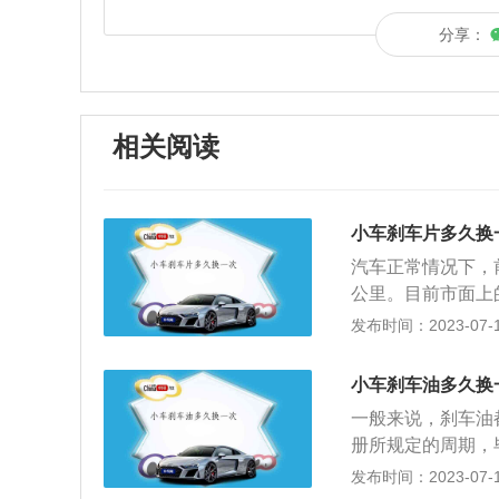
分享：
相关阅读
小车刹车片多久换
汽车正常情况下，
公里。目前市面上
型还采用鼓刹（一
发布时间：2023-07-17
的原理就是通过刹
车片是最关键的安
小车刹车油多久换
说好的刹车片是人
一般来说，刹车油
换。要注意的是刹
册所规定的周期，
蹄，所以用盘式刹
我们作一个参考而
发布时间：2023-07-17
应该选择正规厂家
了。因为刹车油含