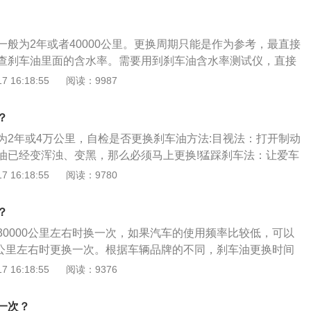
应有合格证、生产批号、生产日期等；其次，选择到专业维修
刹车油有水分过多，长期下去会造成刹车分泵出现生锈的情况。
。
刹车油的湿沸点，导致刹车油不能保持一个很稳定的性能，那么
一般为2年或者40000公里。更换周期只能是作为参考，最直接
就可能出现刹不住的情况。3.刹车油的干沸点也是有一定影响
查刹车油里面的含水率。需要用到刹车油含水率测试仪，直接
阻的现象，导致制动效果有所下降，甚至感觉刹不住车。至于
口即可。如果测出来的含水量超过百分之三，找个空闲时间更
 16:18:55
阅读：9987
，可以说是相当便捷的。首先我们需要准备一个刹车油含水率
更换，如果超过百分之五，建议及时更换。当刹车油出现变质
刹车油的壶口，并将测试仪直接插到里面就可以测量了。当测
含水率极高（超过百分之五），直接影响刹车油的干湿沸点，
之三的话，就是提醒你到时间更换了。那如果是超过百分之五
？
成气阻，导致刹车的质感明显变软很多，甚至觉得刹不住车。
快更换了，因为这时候的刹车油很可能已经出现变质的现象。
为2年或4万公里，自检是否更换刹车油方法:目视法：打开制动
系统的稳定性，在连续刹车的时候就会有一定危险，这种情况
油已经变浑浊、变黑，那么必须马上更换!猛踩刹车法：让爱车
。选择刹车油时要注意，如果是质量一般的不合格刹车油，会
0KM以上，然后猛踩刹车，刹车距离明显变长(在排除刹车片的
 16:18:55
阅读：9780
子，对刹车效果也会有影响。如果刹车油用完，最好去专业店
候刹车油也应该要查看是否要更换。正常行驶刹车发软、不稳：
原装刹车油效果好，还能延长刹车系统的使用寿命。
下去会发软，这个时候刹车油应该考虑更换，因为刹车油变质
？
踩到底也会给人软绵绵的感觉。频繁的刹车产生高温使刹车油
30000公里左右时换一次，如果汽车的使用频率比较低，可以
蒸气，使刹车油中聚集气泡，会导致刹车力不稳定。
00公里左右时更换一次。根据车辆品牌的不同，刹车油更换时间
换周期可以查阅汽车使用说明书。虽然刹车油的更换周期比较
 16:18:55
阅读：9376
及时更换就会导致刹车油浑浊、沸点下降、效果变差，导致刹
油系统总会发生磨损，同时刹车油会吸收空气中的水分，发生
一次？