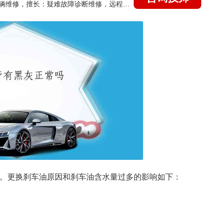
国家认证的汽车维修技师，15年德美日等各系车辆维修，擅长：疑难故障诊断维修，远程维修技术指导
换。更换刹车油原因和刹车油含水量过多的影响如下：