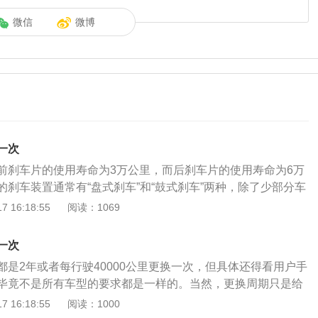
微信
微博
一次
前刹车片的使用寿命为3万公里，而后刹车片的使用寿命为6万
的刹车装置通常有“盘式刹车”和“鼓式刹车”两种，除了少部分车
般为前盘后鼓）之外，大部分车型都是采用的盘式刹车。盘刹
 16:18:55
阅读：1069
车卡钳控制刹车片，用它夹住刹车盘从而达到制动的目的。刹
全零件，所有刹车效果的好坏都是刹车片起决定性作用，所以
一次
和汽车的保护神。我们要经常检查刹车片，看看是否需要更
都是2年或者每行驶40000公里更换一次，但具体还得看用户手
车鼓上装的是刹车蹄，但一般人叫刹车片就统指刹车片和刹车
毕竟不是所有车型的要求都是一样的。当然，更换周期只是给
车片来特别指明是盘式制动器上装的刹车片。并不是刹车盘。
已，判断刹车油是否需要更换，就得检查一下刹车油的含水率
 16:18:55
阅读：1000
生产的、上有许可证号、指定摩擦系数、执行标准等的汽车刹
水率过高的话，就会造成不同程度的影响。刹车油含水量过多