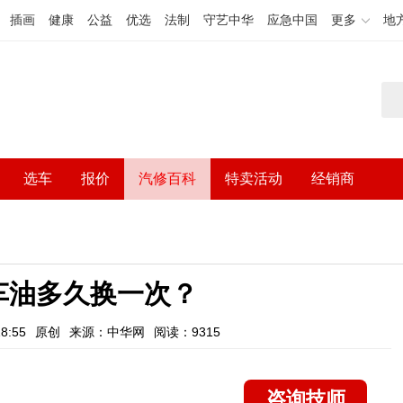
插画
健康
公益
优选
法制
守艺中华
应急中国
更多
地
选车
报价
汽修百科
特卖活动
经销商
车油多久换一次？
8:55
原创
来源：中华网
阅读：9315
咨询技师