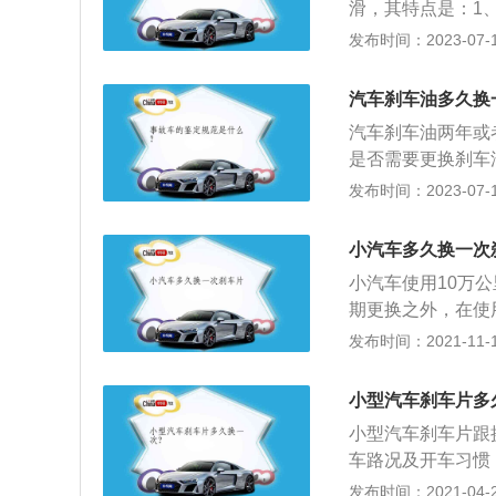
滑，其特点是：1
产生气阻；3、品
发布时间：2023-07-17
换方法是：1、将
帽，拧开放油口螺
汽车刹车油多久换
入新的刹车油。
汽车刹车油两年或
是否需要更换刹车
量，要用专业仪器
发布时间：2023-07-17
换刹车油了，如果
了，会直接影响汽
小汽车多久换一次
的水分含量，决定
小汽车使用10万
车的安全系数便会
期更换之外，在使
车，这时候就得查
特别是在刹车距离
发布时间：2021-11-10
换，否则就会存在
车皮，在机动车辆
加稠化剂和抗氧化
的好坏是由车辆的
这样能够保证刹车
小型汽车刹车片多
隔热层和摩擦块所
小型汽车刹车片跟
用炉温跟踪仪来进
车路况及开车习惯
你就会发现，很多
发布时间：2021-04-28