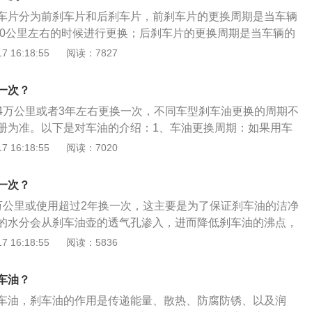
，容易导致刹车油变质过期，使用效果变差。
车片分为前刹车片和后刹车片，前刹车片的更换周期是当车辆
000公里左右的时候进行更换；后刹车片的更换周期是当车辆的
00公里左右的时候进行更换，但不同的车辆更换的周期也不一
 16:18:55
阅读：7827
法是：1、耐高温保护，预防刹车系统腐蚀，防止刹车片因高
车片尖叫；2、清洁刹车盘、刹车鼓及任何零件的油渍、污垢
一次？
刹车盘散热良好；3、定期更换刹车油；4、定期检查刹车皮或
4万公里或者3年左右更换一次，不同车型刹车油更换的周期不
册为准。以下是对车油的介绍：1、车油更换周期：如果用车
更换周期相应缩短，可以定期打开机舱盖，查看刹车油是否有
 16:18:55
阅读：7020
补充了刹车油，没过多久又出现刹车油缺失的情况，应该立即
2、车油具有腐蚀性：注意刹车油对车漆和皮肤具有腐蚀性，
一次？
时清除。刹车油具有吸湿性，因此添加好刹车油后一定把盖子
万公里或使用超过2年换一次，这主要是为了保证刹车油的洁净
的水汽被吸入。
的水分会从刹车油壶的透气孔渗入，进而降低刹车油的沸点，
汽车刹车油是液压刹车系统所使用的液体，其必须不起化学作
 16:18:55
阅读：5836
响，对金属及橡胶不会产生腐蚀、软化、膨胀之影响。汽车刹
、凝固点很低，在低温状态下具有良好的流动性；2、沸点极
车油？
下不会产生气阻；3、品质变化很小，不会引发金属和橡胶的
车油，刹车油的作用是传递能量、散热、防腐防锈、以及润