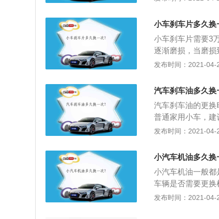
10万公里；2、
现刹车片的黑色摩
小车刹车片多久换
了；3、有些高挡
小车刹车片需要3
有。当警示灯亮起
逐渐磨损，当磨损
直接感应刹车片的
全事故；2、在正
发布时间：2021-04-28
降，才会使警示灯
厚度，同时还要检
位是否舒适等，发
汽车刹车油多久换
汽车刹车油的更换
普通家用小车，建
标准的唯一标准就
发布时间：2021-04-27
业技师使用刹车油
中含水率大于5%
小汽车机油多久换
果通过检查发现刹
小汽车机油一般都
化，虽然没有达到
车辆是否需要更换
快更换；4、因为
油的黏度不够，导
发布时间：2021-04-25
点越低，在连续制
高，发动机抖动严
的。
障；4、发动机异