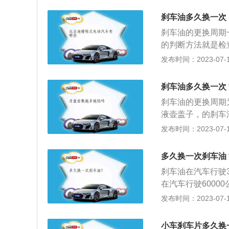
车片，且包装盒内
的影响：1.由于
点请专业人员安装
刹车油多久换一次
2.其次就是影响
刹车油的更换周期
在连续刹车的时候
的判断方法就是检
的，很容易出现气
插进刹车油的加注
发布时间：2023-07-17
检查含水率的方法
换即可，并不着急
测试仪，随之打开
的情况，刹车油的
量的结果超过百分
刹车油多久换一次
容易出现汽化而造
的话，就一定要尽
刹车油的更换周期
其次就是影响刹车
液壶盖子，的刹车
下需及时更换刹车
正常行驶到时速4
发布时间：2023-07-17
烧坏刹车油泵的塞
因素外)，这个时
买原车的刹车油，
爱车的刹车踏板踩
多久换一次刹车油
会使刹车踏板即使
刹车油在汽车行驶
中吸收的水变成水
在汽车行驶600
也有差异，具体更
发布时间：2023-07-17
长，如果刹车油不
车失灵。因为刹车
小车刹车片多久换