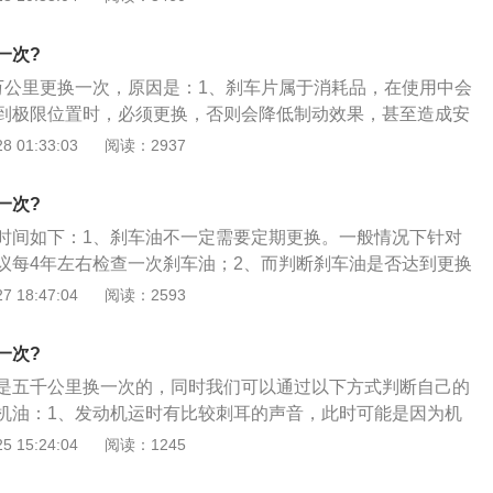
检查刹车片是否薄了，可以使用小电筒进行观察检查，当检查发
擦材制快磨损没了，厚度为5毫米以下，就应该考虑进行更换
一次?
车才会有刹车警示灯而且一般来说刹车报警线只有前刹车片才
万公里更换一次，原因是：1、刹车片属于消耗品，在使用中会
，如果到这时才换，已经相当危险。因为这种警示系统有的是
到极限位置时，必须更换，否则会降低制动效果，甚至造成安
厚度，有的则是在刹车片已经完全磨完，刹车油因此极端下
常行驶条件下，要定期对刹车片进行检查，不仅要检查剩余的
 01:33:03
阅读：2937
亮起。
查刹车片的磨损情况；3、还有两边的磨损程度是否相同，回
现异常情况必须立即处理。
一次?
时间如下：1、刹车油不一定需要定期更换。一般情况下针对
议每4年左右检查一次刹车油；2、而判断刹车油是否达到更换
是刹车油的含水率。通常建议车主驾车前往专业维修企业，专
 18:47:04
阅读：2593
含水率测试仪，对车辆刹车油做出准确测量。只要测得刹车油
时，刹车油就被判定为无法继续使用，需要即刻更换；3、而如
一次?
车油含水率大于3%的时候，就意味着刹车油已经开始明显恶
是五千公里换一次的，同时我们可以通过以下方式判断自己的
5%的含水率，但车主需要注意平时的刹车使用了，随时准备尽
机油：1、发动机运时有比较刺耳的声音，此时可能是因为机
刹车油中的含水率决定了刹车油的沸点，含水率越高刹车油沸
致润滑效果下降，这时就需要及时更换机油了；2、出现油耗
 15:24:04
阅读：1245
动过程中很容易导致刹车油沸腾而失去制动，这是非常危险
重；3、发动机温度过高可能是机油不足导致冷却系统发生故
响，能够听到缸内杂音。这时可能是机械摩擦的碎屑进入油底