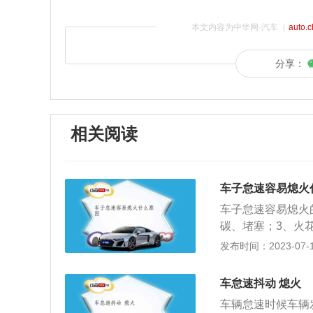
本文内容为中华网·汽车（
auto.
分享：
相关阅读
车子怠速容易熄火
车子怠速容易熄火
碳、堵塞；3、火
气在气缸内燃烧不
发布时间：2023-07-17
定期清理喷油嘴防
及时到4s店检测
车怠速抖动 熄火
高速时运转良好，
车辆怠速时候车辆