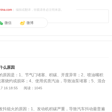
china.com
）编辑或翻译，转载请务必注明来源。
微信
微博
什么原因
的原因是：1、节气门堵塞、积碳、开度异常；2、喷油嘴积
花塞烧灼或损坏；4、使用劣质汽油，导致油泵堵塞；5、混合
充分。车子怠速熄火的解决办法是：1、定期清理节气门；2、
 16:18:55
阅读：1045
止积碳；3、更换火花塞；4、使用正规加油站汽油。5、建议
排除故障。车子怠速时熄火的原因是：发动机启动后，从低速到
但当加速踏板松开后立即熄火或者先是运转不稳继而熄火。
发抖熄火的原因：1、发动机积碳严重，导致汽车抖动最普遍