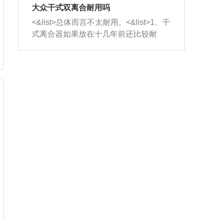
室，最后形成废气排出，就可以让三元
无法制作，需要将车辆送到修理厂或4s
造成烧机油。<&list>3、机油粘度。使用
大众干式双离合耐用吗
催化器得到清洗，排气管堵塞的情况就
店；<&list>2.车辆半轴套管防尘罩破
机油粘度过小的话，同样会有烧机油现
<&list>总体而言不太耐用。<&list>1、干
能够得到解决。
裂，破裂后会出现漏油现象，使半轴磨
象，机油粘度过小具有很好的流动性，
式离合器如果放在十几年前还比较耐
损严重，磨损的半轴容易损坏，产生异
容易窜入到气缸内，参与燃烧。<&list>
用，但是由于现在的汽车发动机动力输
响；<&list>3.稳定器的转向胶套和球头
4、机油量。机油量过多，机油压力过
出越来越高，使得干式离合器散热不足
老化，一般是使用时间过长造成的。解
大，会将部分机油压入气缸内，也会出
的缺陷也逐渐暴露出来。<&list>2、由于
决方法是更换新的质量好的转向橡胶套
现烧机油。<&list>5、机油滤清器堵塞：
干式双离合的工作环境暴露在空气中，
和球头。
会导致进气不畅，使进气压力下降，形
而离合器的散热也是通离合器罩上面的
成负压，使机油在负压的情况下吸入燃
几个小孔来进行散热。但是在行驶过程
烧室引起烧机油。<&list>6、正时齿轮或
中变速箱需要换挡，就不得不使得离合
链条磨损：正时齿轮或链条的磨损会引
器频繁工作。<&list>3、长时间的低速行
起气阀和曲轴的正时不同步。由于轮齿
驶以及过于频繁的启停，导致离合器的
或链条磨损产生的过量侧隙，使得发动
温度不断升高，而低速行驶时空气流动
机的调节无法实现：前一圈的正时和下
效率不高，无法将离合器中的热量有效
一圈可能就不一样。当气阀和活塞的运
的带走，导致离合器内部的温度不断升
动不同步时，会造成过大的机油消耗。
高，加速离合器的磨损。
解决方法：更换正时齿轮或链条。<&list
>7、内垫圈、进风口破裂：新的发动机
设计中，经常采用各种由金属和其他材