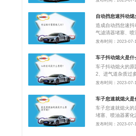
发布时间：2023-07-17
怠速油道，然后装
题；9、油压不稳
时称为怠速，在发
自动挡怠速抖动熄
态，发动机怠速时
造成自动挡怠速抖
其高低。
气滤清器堵塞、喷
故障等等。汽车的
发布时间：2023-07-17
为空挡。发动机怠
等来调整其高低。
车子抖动熄火是什
1、清洗油路，检
车子抖动熄火的原
以将火花塞拆出清
2、进气道杂质过
抖动问题，需要先
障，例如火花塞的
发布时间：2023-07-17
要时更换相应部件
混合气在气缸燃烧
车子抖动熄火的解
车子怠速就熄火是
道；3、清洗节气
车子怠速就熄火的
堵塞、喷油器雾化
怠速不稳还熄火是
发布时间：2023-07-17
及怠速低到熄火，