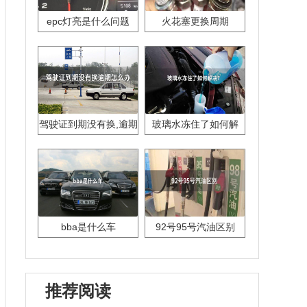
epc灯亮是什么问题
火花塞更换周期
驾驶证到期没有换,逾期
玻璃水冻住了如何解
怎么办??
决？
bba是什么车
92号95号汽油区别
推荐阅读