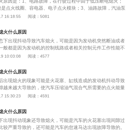
火原因是：1、电路故障，在行驶过程中由于低压断电熄火；
般是点火线圈、容电器、电子点火模块；3、油路故障，汽油泵
汽化器进油口堵塞、油箱没油等。解决方法是：1、清洗油
 16:18:55
阅读：5081
是否有积碳加以清洗；2、如果火花塞积碳过多，可以将火花
对于油压不稳导致的怠速抖动问题，需要先排查测出供油系统
熄火什么原因
嘴进行雾化效果检测，必要时更换相应部件。
态下出现抖动导致汽车熄火，可能是因为发动机突然断油或者
一般都是因为发动机的控制线路或者相关控制元件工作性能不
是汽车的一种工作状况，是指发动机在空挡情况下运行。工作
 10:03:08
阅读：4577
速一般在550~800转每分钟，当汽车的怠速出现问题会导致
机的怠速转速称为发动机的怠速转速，可以通过调整风门大小
熄火什么原因
大小。当发动机在运转过程中放松油门踏板，发动机就会处于
后出现熄火的现象可能是火花塞、缸线造成的发动机抖动导致
速不能忽高忽低，会对发动机造成磨损。
隙越来越大导致的，使汽车压缩油气混合气所需要的点火能量
田旗下的中高级轿车车型，具有舒适的车内空间，出色的驾驶
 15:30:23
阅读：4591
有超越同级别车辆的安全和环保配置以及无处不在的高科技配
在17.98万元至25.98万元，同级别车型有大众帕萨特和现代
熄火什么原因
凯美瑞的销售量都非常出色，赢得全球超过2000万车主的信
下出现抖动现象还导致熄火，可能是汽车的火花塞出现间隙过
合了丰田最新、最全面的设计理念打造而成，为汽车赋予更优
比较严重导致的，还可能是汽车的怠速马达出现故障导致的。
贯的卓越品质。