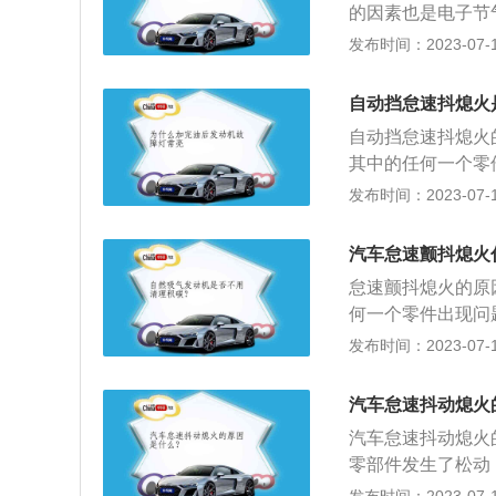
的因素也是电子节
时，冷启油泵头喷
发布时间：2023-07-17
稀，促使运行艰难
常容易着车，着车
自动挡怠速抖熄火
内点燃。解决方法
自动挡怠速抖熄火
压导线和点火线圈
其中的任何一个零
导致这类故障现象
空滤盒、进气管、
发布时间：2023-07-17
动机部件老化，汽
种情况只能更换零
统，引擎脚负责吸
题，症状是一开始
震动就会传到方向
汽车怠速颤抖熄火
统：油路有问题，
4、燃油系统有问
怠速颤抖熄火的原
的燃油质量有问题
所用燃料的质量。
何一个零件出现问
清除过积碳、洗过
突然断油或者突然
发布时间：2023-07-17
体颤动，汽油泵泵
稳定导致。3、发
都是会引起车体颤
不均匀且逐渐衰减
汽车怠速抖动熄火
及其进气口控制阀
对怠速进行调整。
曲轴通风阀管、曲
汽车怠速抖动熄火
故障不能消失，可
件。7、火花塞烧
零部件发生了松动
器、进气管衬垫处
度异常。解决方法
较多；6、空气滤