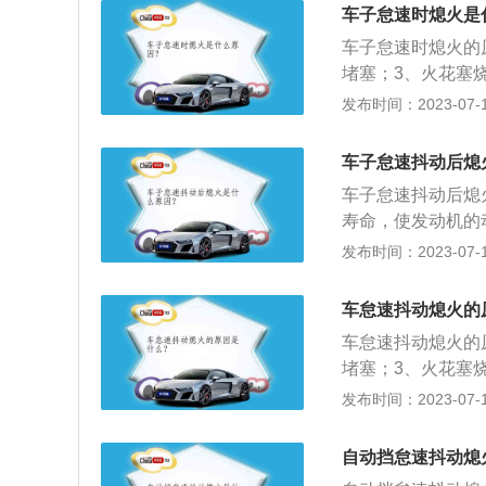
主要由节气门小开
车子怠速时熄火是
态时全关闭或者只
车子怠速时熄火的
是闭环控制。
堵塞；3、火花塞
气缸内燃烧不充分
发布时间：2023-07-17
清理喷油嘴防止积
火是：发动机启动
车子怠速抖动后熄
或者先是运转不稳
车子怠速抖动后熄
寿命，使发动机的
碳，引起气门关闭
发布时间：2023-07-17
不良现象；3、气
甚至会引起气门杆
车怠速抖动熄火的
塞积碳多，造成火
车怠速抖动熄火的
堵塞；3、火花塞
气缸内燃烧不充分
发布时间：2023-07-17
清理喷油嘴防止积
后，从低速到高速
自动挡怠速抖动熄
稳继而熄火，这种