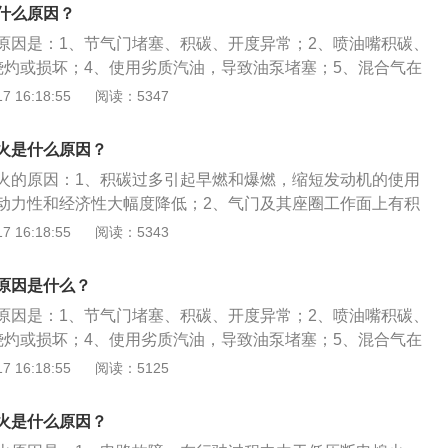
口或者旁通气道控制，在发动机怠速状态下，节气门呈现的状
什么原因？
有一条小缝隙，稳定怠速的情况下，发动机的怠速控制采用的
原因是：1、节气门堵塞、积碳、开度异常；2、喷油嘴积碳、
烧灼或损坏；4、使用劣质汽油，导致油泵堵塞；5、混合气在
。车子怠速熄火的解决办法是：1、定期清理节气门；2、定期
 16:18:55
阅读：5347
碳；3、更换火花塞；4、使用正规加油站汽油。车子怠速时熄
后，从低速到高速时运转良好，但当加速踏板松开后立即熄火
火是什么原因？
继而熄火。
火的原因：1、积碳过多引起早燃和爆燃，缩短发动机的使用
动力性和经济性大幅度降低；2、气门及其座圈工作面上有积
不严而漏气，出现发动机难启动、工作无力以及气门易烧蚀等
 16:18:55
阅读：5343
门导管和气门杆部积碳结胶，加速气门杆与气门导管的磨损，
在气门导管内运动发涩而卡死，产生粘气门的故障；4、火花
原因是什么？
花塞漏电不能工作、发动机抖动等故障。
原因是：1、节气门堵塞、积碳、开度异常；2、喷油嘴积碳、
烧灼或损坏；4、使用劣质汽油，导致油泵堵塞；5、混合气在
。车怠速抖动熄火的解决办法：1、定期清理节气门；2、定期
 16:18:55
阅读：5125
碳；3、更换火花塞；4、使用正规加油站汽油。发动机启动
时运转良好，但当加速踏板松开后就立即熄火或者先是运转不
火是什么原因？
现象可判定为怠速熄火故障。