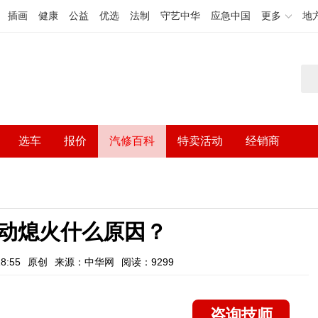
插画
健康
公益
优选
法制
守艺中华
应急中国
更多
地
选车
报价
汽修百科
特卖活动
经销商
动熄火什么原因？
8:55
原创
来源：中华网
阅读：9299
咨询技师