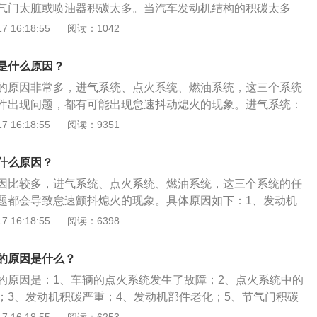
气门太脏或喷油器积碳太多。当汽车发动机结构的积碳太多
出来的车用汽油会被积碳很多消化吸收，造成冷启的燃油过
 16:18:55
阅读：1042
，这类情况下，仅有直到积炭消化吸收的燃油饱和状态，才非
子吸附在上的机油又会被汽车发动机的真空泵吸附力吸进气缸
是什么原因？
：到4s店进行处理。2、点火系统问题，检查一下火花塞、高
的原因非常多，进气系统、点火系统、燃油系统，这三个系统
的工作状况，点火系统工作不良，火花塞跳火状况不好同样会
件出现问题，都有可能出现怠速抖动熄火的现象。进气系统：
。解决办法：检查火花塞是否积碳过多，更换火花塞。3、发
曲轴通风阀管、曲轴进风管这几个部位出现脱落或者泄露，这
 16:18:55
阅读：9351
车抖动还与引擎脚老化有关。引擎脚其实是发动机的避震系
件。点火系统：点火线圈损坏、电子点火模块、容电器出现问
收发动机在运转时候的细微抖动，如果引擎脚出现问题，这些
能启动，过一会就熄火，然后又能启动，又会熄火。燃油系
盘、驾驶室内，造成怠速时发生抖动。解决办法：更换部件。
什么原因？
例如喷油嘴有异物堵塞，如果是这种情况，很可能是因为使用
题，例如喷油器被异物堵塞。如果是这种情况，很可能是因为
因比较多，进气系统、点火系统、燃油系统，这三个系统的任
，建议去正规加油站加油。
解决办法：建议去正规加油站加油。5、油压不稳：假如早已
题都会导致怠速颤抖熄火的现象。具体原因如下：1、发动机
电子节气门、换过油垫及其汽车火花塞等，依然发觉怠速时车
断火。2、发动机控制线路或者是相关控制元件的工作性能不
 16:18:55
阅读：6398
油工作压力异常或进气口液位传感器标值不正确和工作中欠佳
动机积碳过多，节气门堵塞降低引擎功率，也就是使动力输出
动。解决方法：建议到汽车4S店检修汽柴油提供的油工作压力
。怠速熄火时处理方法：1、怠速熄火时，要先根据实际情况
的原因是什么？
等是不是一切正常。6、进气系统有问题：过滤箱、进气管、
2、调整后，如故障消失，即为怠速螺钉调整不当；如调整后
轴进气管掉落或泄漏。解决方法：在这种情况下，只能更换零
的原因是：1、车辆的点火系统发生了故障；2、点火系统中的
将节气门开大些，维持发动机运转，用棉纱或纸条等检查化油
灼或损坏。解决方法：更换火花塞。8、节气门堵塞、积碳、开
；3、发动机积碳严重；4、发动机部件老化；5、节气门积碳
是否漏气；如不漏气，可拆下怠速量孔进行检查，并同时吹通
：建议找专业人士维修处理。
清器未及时更换；7、喷油嘴的积碳过多；8、点火系统出问