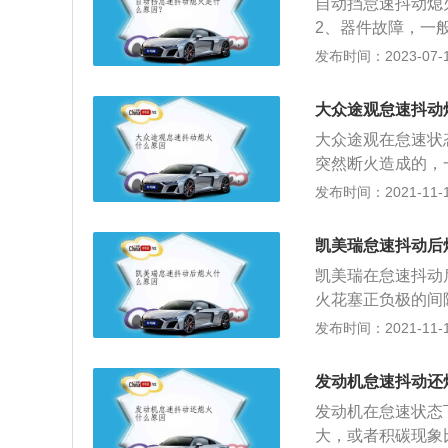
自动挡怠速抖动熄
2、器件故障，一
损坏、油管破裂、
发布时间：2023-07-17
路，检查怠速马达
塞拆出清洗；3、
大众途观怠速抖动
漏点，然后对喷油
大众途观在怠速状
突然断火造成的，
稳定导致的。怠速
发布时间：2021-11-19
性能出色的发动机怠
发动机响声。发动
凯美瑞怠速抖动后
来调整怠速转速的
凯美瑞在怠速抖动
怠速状态，调整怠
火花塞正负极的间
下降。凯美瑞是丰
发布时间：2021-11-17
体验。凯美瑞还具
置，汽车的官方售价
发动机怠速抖动还
索纳塔等。每一代
发动机在怠速状态
赖。丰田凯美瑞结
大，或者积碳现象
雅的气质，具有一