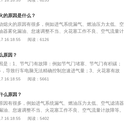
 16:18:55
阅读：6253
复试验；如故障消失，说明怠速量孔及怠速油道堵塞。
。汽车的怠速不是一种速度，是指一种工作状况，发动机空转
动机运转时，完全放松油门踏板，这时发动机就处于怠速状
火的原因是什么？
的转速称为怠速转速，怠速转速可以通过调整风门大小来调整
动熄火的原因有很多，例如进气系统漏气、燃油压力太低、空
油器雾化漏油、怠速调整不当、火花塞工作不良、空气流量计
怠速是指一种工作状况。发动机空转时称为怠速，即汽车档位
 16:18:55
阅读：6126
速时的转速被称为怠速转速。怠速转速可以通过调整风门大小
怠速即是发动机“出工不出力”。车子怠速抖动应对措施如下：
么原因？
查怠速马达是否有积碳加以清洗。2、如果火花塞积碳过多，可
因是：1、节气门有故障：例如节气门堵塞、节气门有积碳；
洗，如有必要可以更换火花塞。3、对于油压不稳导致的怠速
多，导致行车电脑无法精确控制怠速进气量；3、火花塞有故
排查测出供油系统漏点，然后对喷油嘴进行雾化效果检测，必
电极烧蚀或损坏；4、使用了劣质汽油导致油泵堵塞或者导致
 16:18:55
阅读：5661
。
不充分；5、喷油嘴有问题，例如喷油嘴积碳或喷油嘴堵塞。
决办法有：1、清洗喷油嘴，去正规加油站加油；2、清洗进气
什么原因？
门。
原因有很多，例如进气系统漏气、燃油压力太低、空气滤清器
漏油、怠速调整不当、火花塞工作不良、空气流量计故障等。
老车比较常见的毛病之一，表现出来的症状是转速忽高忽低以
 16:18:55
阅读：5402
可以从与怠速控制有关的方面着手找到问题的根源。汽车怠速