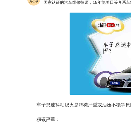
车子怠速抖动熄火是积碳严重或油压不稳等原
积碳严重：