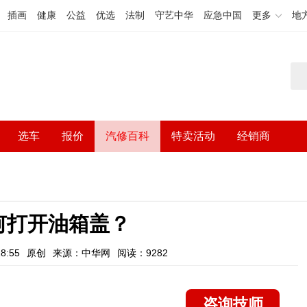
插画
健康
公益
优选
法制
守艺中华
应急中国
更多
地
选车
报价
汽修百科
特卖活动
经销商
何打开油箱盖？
8:55
原创
来源：中华网
阅读：9282
咨询技师