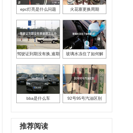
epc灯亮是什么问题
火花塞更换周期
驾驶证到期没有换,逾期
玻璃水冻住了如何解
怎么办??
决？
bba是什么车
92号95号汽油区别
推荐阅读