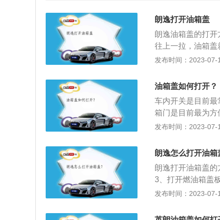
朗逸打开油箱盖
朗逸油箱盖的打开
往上一拉，油箱盖
这种汽车油箱盖开
发布时间：2023-07-17
车不用机械钥匙开
打开燃油箱门最常
油箱盖如何打开？
有不同的位置，有
车内开关是目前最
上，标志都是油罐
箱门是目前最为方
便的方法。车主只
可。不过车主在不
发布时间：2023-07-17
时，记得戴上中控
开。机械钥匙打开
的，在加油的时候
车上能见到，现在
是上海大众第一款
朗逸怎么打开油箱
大的不同，尤其是
朗逸打开油箱盖的
3、打开燃油箱盖
上即可进行加油。
发布时间：2023-07-17
制相结合的操作方式
使用简便功能强大
英朗油箱盖如何打