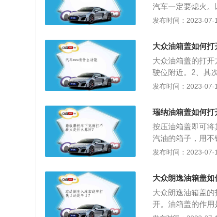
汽车一定要熄火。
汽车底盘的结构也
发布时间：2023-07-17
数情况下不能被安
大众油箱盖如何打
大众油箱盖的打开
驶位附近。2、其
3、最后，只要按
发布时间：2023-07-17
箱盖的更多信息如
方形，用不锈钢做
瑞纳油箱盖如何打
备箱将其打开。
按压油箱盖即可将
汽油的箱子，用不
表、汽油油泵组成
发布时间：2023-07-17
300毫米、1705
自然吸气发动机，最
大众朗逸油箱盖如
大众朗逸油箱盖的
开。油箱盖的作用
意事项。以2021