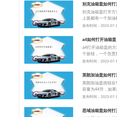
机的最大功率为11
别克油箱盖如何打
别克油箱盖打开方
上面都有一个加油
盖要打开外盖才能
发布时间：2023-07-17
例：君威是上汽通
63毫米、1462
a4如何打开油箱盖
动机，该发动机的最
a4打开油箱盖的
瓦。
个扳钮，一个负责
后侧，有的在左面
发布时间：2023-07-17
的车身尺寸分别为长4
配备了世界级铝合金
英朗加油盖如何打
统，为车辆提供了
英朗加油盖按钮在
容量为44升，如
烁，就立即加油，不
发布时间：2023-07-17
mm、1487mm
动造型与下沉式尾
思域油箱盖如何打
极富雕塑感的车身