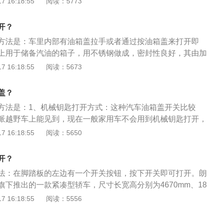
 16:18:55
阅读：5773
474mm，轴距为2688mm。2021款大众朗逸搭载了1.4t涡轮增压
150ps，最大功率是110kw，最大扭矩是250nm，与其匹配
开？
速箱。
方法是：车里内部有油箱盖拉手或者通过按油箱盖来打开即
上用于储备汽油的箱子，用不锈钢做成，密封性良好，其由加
箱盖、汽油表、汽油油泵组成。瑞纳是北京现代旗下一款紧凑
 16:18:55
阅读：5673
别为4300毫米、1705毫米、1460毫米，轴距为2570毫米。
了1.4L自然吸气发动机，最大功率是70千瓦，最大扭矩是13
盖？
方法是：1、机械钥匙打开方式：这种汽车油箱盖开关比较
派越野车上能见到，现在一般家用车不会用到机械钥匙打开，
复杂；2、按压式开启方式：车主只需将车停好后，加油员直
 16:18:55
阅读：5650
可，车主在不是停车加油的时候，记得一定上中控锁，否则油
；3、车内开关方式：车内开关是目前常见的开启油箱门的方
开？
比要更加方便，车内开关在不同车型有不同位置，有的在驾驶
法：在脚踏板的左边有一个开关按钮，按下开关即可打开。朗
的在左前门门板上或者中控台上，标识都是一个加油机的样
下推出的一款紧凑型轿车，尺寸长宽高分别为4670mm、18
m，轴距是2688mm。朗逸的1.5L发动机的最大功率为83kw，最
 16:18:55
阅读：5556
1.2T发动机的最大功率为85kw，最大扭矩为200nm；1.4T发动