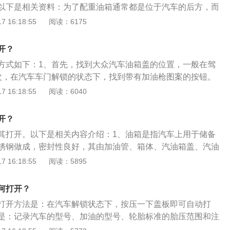
以下是相关资料：为了配重油箱通常都是位于汽车的后方，而
各有不同，要照顾到悬挂的大小甚至排气的造型，让油箱大多
 16:18:55
阅读：6175
置在后方的正中。
开？
方式如下：1、首先，找到大众汽车油箱盖的位置，一般在驾
次，在汽车车门解锁的状态下，找到带有加油枪图案的按钮。
下带有加油枪图案的按钮，油箱门即可自动打开。关于汽车油
 16:18:55
阅读：6040
下：1、油箱盖是指汽车上的用于储备汽油的箱子。形状多为
成，密封性优良。2、如果油箱盖无法开启，则可以选择从后
开？
其打开。以下是相关内容介绍：1、油箱是指汽车上用于储备
锈钢做成，密封性良好，其由加油管、箱体、汽油箱盖、汽油
。2、瑞纳是北京现代旗下一款紧凑型汽车，其长宽高分别为4
 16:18:55
阅读：5895
毫米、1460毫米，轴距为2570毫米。动力方面，瑞纳搭载了1.4L
大功率是70千瓦，最大扭矩是132.4牛米。
何打开？
打开方法是：在汽车解锁状态下，按压一下盖板即可自动打
是：记录汽车的型号、加油的型号、轮胎标准的胎压范围和注
款大众朗逸为例，其属于紧凑型车，车身尺寸是：长4670mm、