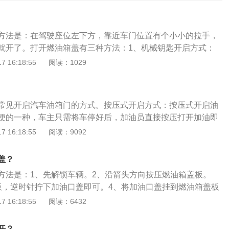
方法是：在驾驶座位左下方，靠近车门位置有个小小的拉手，
就开了。打开燃油箱盖有三种方法：1、机械钥匙开启方式：
关比较少，通常在一些硬派越野车上可以看到。现在普通家用
 16:18:55
阅读：1029
，因为用起来比较复杂；2、汽车切换模式：车内开关是目前
见的方式，当然比钥匙开启更方便。车内开关在不同的车型上
的会在驾驶座的左地板上，有的会在左前门面板或者中控台
常见开启汽车油箱门的方式。按压式开启方式：按压式开启油
车的样式；3、按压式开启方式：推动打开油箱门是目前最方
便的一种，车主只需将车停好后，加油员直接按压打开加油即
需要停车，加油工可以直接来加油。但是，当车主不停车加油
是停车加油的时候，记得一定上中控锁，否则油箱盖是可以打
 16:18:55
阅读：9092
锁，否则油箱盖可以打开。朗逸的油箱盖锁与车门锁是一体
方式：这种汽车油箱盖开关相对比较少，通常在一些硬派越野
一定要熄火拔钥匙，车门锁打开油箱盖才能够打开。大众朗逸
一般家用车不会用到机械钥匙打开，因为使用起来相对复杂。
自主研发的A级车，前脸造型和大众旗下以往的A级车造型有很
盖？
其水滴型的前大灯造型非常独特。
方法是：1、先解锁车辆。2、沿箭头方向按压燃油箱盖板。
板，逆时针拧下加油口盖即可。4、将加油口盖挂到燃油箱盖板
扩展内容：1、朗逸的车载导航系统采用了触摸屏幕与旋钮控
 16:18:55
阅读：6432
，并具有MP3播放能力，兼顾USB、AUX、SD卡扩展槽，
，液晶屏幕采用折叠式设计。2、朗逸的两气门2.0升引擎虽然
开？