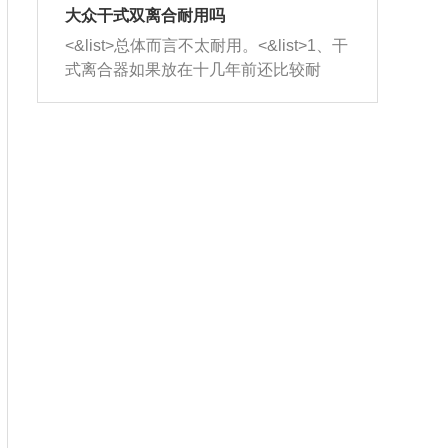
室，最后形成废气排出，就可以让三元
无法制作，需要将车辆送到修理厂或4s
造成烧机油。<&list>3、机油粘度。使用
大众干式双离合耐用吗
催化器得到清洗，排气管堵塞的情况就
店；<&list>2.车辆半轴套管防尘罩破
机油粘度过小的话，同样会有烧机油现
<&list>总体而言不太耐用。<&list>1、干
能够得到解决。
裂，破裂后会出现漏油现象，使半轴磨
象，机油粘度过小具有很好的流动性，
式离合器如果放在十几年前还比较耐
损严重，磨损的半轴容易损坏，产生异
容易窜入到气缸内，参与燃烧。<&list>
用，但是由于现在的汽车发动机动力输
响；<&list>3.稳定器的转向胶套和球头
4、机油量。机油量过多，机油压力过
出越来越高，使得干式离合器散热不足
老化，一般是使用时间过长造成的。解
大，会将部分机油压入气缸内，也会出
的缺陷也逐渐暴露出来。<&list>2、由于
决方法是更换新的质量好的转向橡胶套
现烧机油。<&list>5、机油滤清器堵塞：
干式双离合的工作环境暴露在空气中，
和球头。
会导致进气不畅，使进气压力下降，形
而离合器的散热也是通离合器罩上面的
成负压，使机油在负压的情况下吸入燃
几个小孔来进行散热。但是在行驶过程
烧室引起烧机油。<&list>6、正时齿轮或
中变速箱需要换挡，就不得不使得离合
链条磨损：正时齿轮或链条的磨损会引
器频繁工作。<&list>3、长时间的低速行
起气阀和曲轴的正时不同步。由于轮齿
驶以及过于频繁的启停，导致离合器的
或链条磨损产生的过量侧隙，使得发动
温度不断升高，而低速行驶时空气流动
机的调节无法实现：前一圈的正时和下
效率不高，无法将离合器中的热量有效
一圈可能就不一样。当气阀和活塞的运
的带走，导致离合器内部的温度不断升
动不同步时，会造成过大的机油消耗。
高，加速离合器的磨损。
解决方法：更换正时齿轮或链条。<&list
>7、内垫圈、进风口破裂：新的发动机
设计中，经常采用各种由金属和其他材