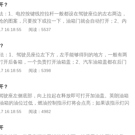
0kw，最大扭矩为250nm。
开？
法：1、电控按键线控拉杆一般都设在驾驶座位的左右两边，
枪的图案，只要按下或拉一下，油箱门就会自动打开；2、内
看到，内盖是胶材质的，右旋是关紧，左旋是打开。以君威为
 16:18:55
阅读：5537
用别克旗下的一款中型车，该车的长宽高分别为4913毫米、18
毫米，轴距为2829毫米。动力方面，君威搭载了一台涡轮增压发
？
大马力为237匹，最大扭矩为350牛米，最大功率为174千
方法：1、驾驶员座位左下方，左手能够得到的地方，一般有两
打开后备箱，一个负责打开油箱盖；2、汽车油箱盖都在后门
，有的在右面，扳开油箱盖搬钮后，油箱盖就可以打开了。a4
 16:18:55
阅读：5398
763mm、宽1826mm、高1426mm，轴距为2903mm，该车
曲轴箱V6发动机，标配了奥迪专利技术quattro全时四驱系
开？
双倍附着力。
驾驶座左侧底部，向上拉起在释放即可打开加油盖。英朗油箱
果油箱的油位过低，燃油控制指示灯将会点亮；如果该指示灯闪
要将油箱内燃油耗空。英朗的长宽高分别为4419mm、1814
 16:18:55
阅读：4982
，轴距为2685mm，驱动方式为前轮驱动。英朗采用座舱前移的运
部车顶设计，弧线型车顶线条从车头一直连贯至车尾，塑造出
开
轮廓。鹰眼状前大灯锐利洞彻，围护着标志性的直瀑格栅和别