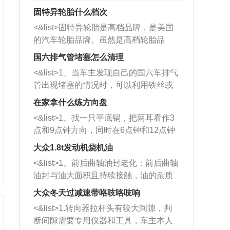
固特异轮胎什么档次
<&list>固特异轮胎是高档品牌，是美国
的汽车轮胎品牌。虽然是高档轮胎品
牌，但是中高低端的轮胎都有生产，这
国六排气管堵塞怎么清理
也是为了更好的开拓市场。
<&list>1、当车主发现自己的国六车排气
管出现堵塞的情况时，可以利用铁丝或
者是细棍，直接将杂物给取出来，如果
在家拿什么练方向盘
堵塞情况比较严重，也可以采取应急措
<&list>1、找一只平底锅，把两耳看作3
施。 <&list>2、直接利用木棍将所有的
点和9点钟方向，同时在6点钟和12点钟
杂物推到排气管里面的位置处，然后将
方向做一个标记。 <&list>2、双手握住
三元催化器拆解开，就可以将堵塞的东
大众1.8t发动机烧机油
平底锅两耳，然后往左打半圈、一圈、
西取出来。但如果是因为积碳过多引起
<&list>1、前后曲轴油封老化：前后曲轴
一圈半的练习，往右同样也要打相同的
的堵塞，就需要将三元催化器泡在草酸
油封与油大面积且持续接触，油的杂质
圈数。 <&list>3、最后强调要反复练
中进行清洗。 <&list>3、也可以利用清
和发动机内持续温度变化使其密封效果
习，这样就可以形成肌肉记忆，在真实
大众冬天过减速带咯吱咯吱响
洗剂对堵塞的情况得到解决，将清洗剂
逐渐减弱，导致渗油或漏油。<&list>2、
驾驶车辆时，不需要记忆也能打好方
放在燃油箱中，与燃油混合后，车辆启
<&list>1.转向器拉杆头有较大间隙，判
活塞间隙过大：积碳会使活塞环与缸体
向。
动时，就可以和汽油一起进入到燃烧
断间隙需要专用仪器和工具，车主本人
的间隙扩大，导致机油流入燃烧室中，