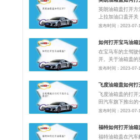
不是最先进的技术
英朗油箱盖打开方
国人的驾驶习惯，
上拉加油口盖开关
转动油箱盖即可。
发布时间：2023-07-17
外盖一般是由电控
在驾驶座位的左右
如何打开宝马油箱
打开。2、内盖则
在宝马车的主驾驶
开。
开。关于油箱盖的
子。2、油箱形状
发布时间：2023-07-17
入口，这个口只有
的后备箱、油箱盖
飞度油箱盖如何打
来极大的方便。3
飞度油箱盖的打开
覆盖油箱的衬板，
田汽车旗下推出的
取下内衬板后，可
长4109毫米、宽1
发布时间：2023-07-17
盖拉线，只要拉动
搭载了1.5L自然
转，最大扭矩是15
福特如何打开油箱
逊式独立悬架，后
福特油箱盖在汽车