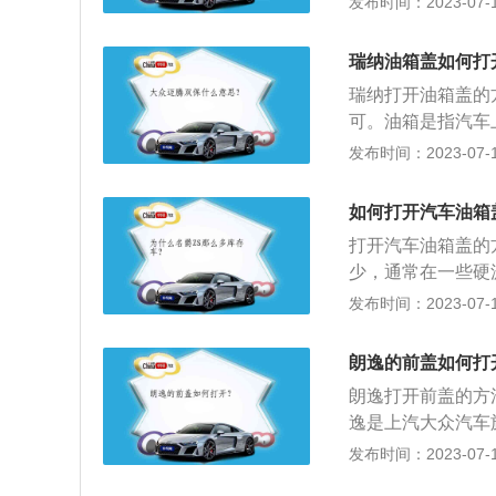
发布时间：2023-07-17
宽1806mm、高1
发动机，最大马力是
瑞纳油箱盖如何打
的是7挡双离合变
瑞纳打开油箱盖的
可。油箱是指汽车
油管、箱体、汽油
发布时间：2023-07-17
型汽车，其长宽高分
动力方面，瑞纳搭载
如何打开汽车油箱
2.4牛米。
打开汽车油箱盖的
少，通常在一些硬
因为使用起来相对
发布时间：2023-07-17
接按压打开加油即
箱盖是可以打开的
朗逸的前盖如何打
式，与钥匙开启相
朗逸打开前盖的方
座左侧地板上，有
逸是上汽大众汽车旗
式。
06mm、1474m
发布时间：2023-07-17
大扭矩为145nm；