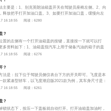
，但是成熟稳定，保养费用低廉。扭矩与功率的输出曲线符合
法主要是：1、别克英朗油箱盖开关在驾驶员座椅左侧。2、向
很适合在中国城市中使用，1至3挡加速性能较好。
，释放把手打开加油口盖。3、如要打开加油口盖，缓慢向左
扩展内容：别克汽车的油箱盖有分里盖和外盖，分别是：1、
 16:18:55
阅读：6280
线控开盖门，极少数用钥匙打开，电控按键线控拉杆一般都设
两边，上面有一个加油枪的图案，只要按下，油箱门即可自动
盖？
要打开外盖才能看到，内盖是胶材质的右旋是关紧，左旋是打
位置的左侧有一个打开油箱盖的按键，直接按一下就可以打
更多资料如下：1、油箱盖指汽车上用于储备汽油的箱子的盖
是方形的，用不锈钢做成，密封性很好。只有一个小小的园形
 16:18:55
阅读：6276
瓶子的盖子一样大，便于储存。一般是放在汽车的尾部。轿车
一般能在驾驶室内远距离控制其开关操作，这种功能给车主带
开？
、如果油箱盖打不开，可以从后备箱入手。首先拆下后备箱内
方法是：拉下位于驾驶员侧仪表台下方的开关即可。飞度是本
衬板通常由一些塑料卡子固定，可以很容易地用螺丝刀撬开。
一款紧凑型轿车，以飞度潮启版2021款为例，其车身尺寸是：
以看到油箱盖的锁止机构，还可以看到用于远距离操作的油箱
694毫米、高1537毫米，轴距为2530毫米。飞度潮启版2021款
 16:18:55
阅读：6261
拉线，油箱盖便可打开。
吸气发动机，最大功率是96千瓦，最大功率转速是每分钟6600
5牛米，最大扭矩转速是每分钟4600转，其前悬架使用了麦弗
盖？
悬架使用了扭力梁式非独立悬架。
解锁状态下，按压一下盖板就自动打开。打开油箱盖加油时，