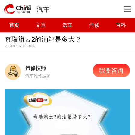
汽车
首页
文章
选车
汽修
百科
奇瑞旗云2的油箱是多大？
2023-07-17 16:18:55
汽修技师
我要咨询
汽车维修技师