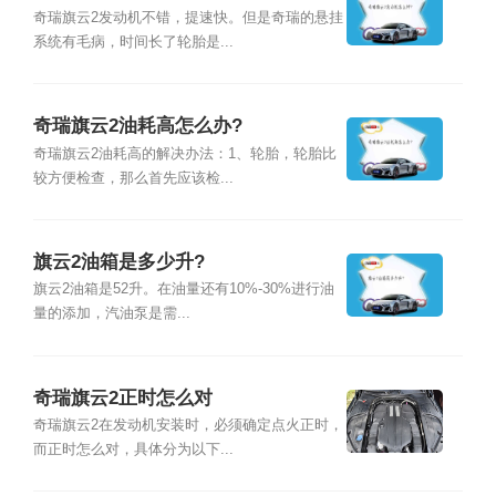
奇瑞旗云2发动机不错，提速快。但是奇瑞的悬挂
系统有毛病，时间长了轮胎是...
奇瑞旗云2油耗高怎么办?
奇瑞旗云2油耗高的解决办法：1、轮胎，轮胎比
较方便检查，那么首先应该检...
旗云2油箱是多少升?
旗云2油箱是52升。在油量还有10%-30%进行油
量的添加，汽油泵是需...
奇瑞旗云2正时怎么对
奇瑞旗云2在发动机安装时，必须确定点火正时，
而正时怎么对，具体分为以下...