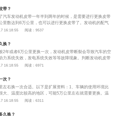
以继续使用，到10-13万公里时再进行更换；如果经常负重跑
皮带？
，应该6-8万公里左右检查一次，10万公里左右进行更换。更
了汽车发动机皮带一年半到两年的时候，是需要进行更换皮带
换正时皮带一般会连带发电机皮带和涨紧轮一起更换，具体价
公里数达到6万公里，也可以进行更换皮带了。发动机的配气
型有关。如果水泵有问题需要一起换。
部分就是皮带，它是通过曲轴进行连接并有一定的传动来保证
 16:18:55
阅读：9537
确。皮带噪音小，传动精确，自身变化量小而且易于补偿所以
齿轮。因此一定要定期更换皮带。不换皮带的危害：皮带的断
久换？
裂纹或者会出现皮带老化而变得十分僵硬，如果没有维护会出
般2年或者6万公里更换一次，发动机皮带断裂会导致汽车的空
时发动机也会出现跳齿，严重的会直接断掉。如果皮带出现了
助力系统失效，发电系统失效等等故障现象。判断发动机皮带
惯性导致凸轮轴还是会不停的运转，两者就会出现自由运转的
法：1、用手摸：找到发动机皮带，用手摸摸它的内侧，如果
 16:18:55
阅读：6971
的运动不一致就会不停的产生撞击，严重的话两者都会出现损
，那说明皮带有点老化，但要不要换，那还不能确定。2、光
见皮带外侧尼龙层是否泛白。如果只有一点点发白，用手一抹
一次？
，而如果擦不干净的边缘泛白，就需要引起注意。3、用手
里左右换一次合适。以下是扩展资料：1、车辆的使用环境比
是感受橡胶皮带的韧性是否良好。如果已经觉得这皮带没什么
很大、温度比较高的地区，可能5万公里左右就需要更换。温
棍子一样的手感，哪怕没有裂痕也不泛白，这皮带多半是已经
橡胶老化的速度可能会加快，在高温、寒冷地区使用的车辆，
 16:18:55
阅读：6311
换。
机皮带。在具体判断的时候，可以详细观察正时皮带的磨损情
是否更换。2、车主可以选择用手触摸皮带表面，看是否变得
多久换？