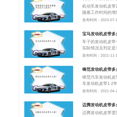
非常粗糙，还可以
机动车发动机皮带
动机皮带摸起来粗
随着工作时间的增
有无法去除的白色
车发动机皮带的厂
发布时间：2023-07-17
要马上更换；如果
件进行更换。机动
间的准确性。相比
宝马发动机皮带多
机动车发动机离不
车子的发动机皮带
给各部位的零件，
实际情况去判定是
否有裂纹。一般情
发布时间：2021-11-10
更换的。因为发动
没有出现磨损和裂
锋范发动机皮带多
的驱动皮带不同，
锋范汽车发动机皮
盖子后面，要根据
车发动机皮带1-2
正时皮带的盖子，
带是发动机配气系
发布时间：2021-04-28
更换皮带了。如果
进排气时间的准确
换了。正确的皮带
3、正时皮带的作
处于打开的状态，
迈腾发动机皮带多
闭（时间）点火顺序
那么证明活塞和气
迈腾发动机皮带需
转。