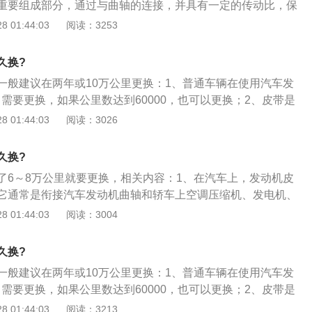
重要组成部分，通过与曲轴的连接，并具有一定的传动比，保
时间的准确度；2、使用皮带代替齿轮传动是由于皮带噪音
 01:44:03
阅读：3253
本身量变化小、易于补偿；3、很明显，皮带的寿命肯定比金
因此应定期更换皮带。
久换?
一般建议在两年或10万公里更换：1、普通车辆在使用汽车发
，需要更换，如果公里数达到60000，也可以更换；2、皮带是
重要组成部分，通过与曲轴的连接，以一定的传动比保证进排
 01:44:03
阅读：3026
使用皮带而不是齿轮传动是因为皮带噪音小，传动准确；3、
是在发动机运转时，活塞行程（上下运动）气门的开启与关闭
久换?
时间），在“正时\"的连接作用下，时刻要保持“同步”运转。
了6～8万公里就要更换，相关内容：1、在汽车上，发动机皮
它通常是衔接汽车发动机曲轴和轿车上空调压缩机、发电机、
2、汽车发动机在运转时，汽车的进气和排气时的精准控制都
 01:44:03
阅读：3004
才可实现；3、绝大多数皮带都是橡胶材料制作，因此不可避
操作中将逐渐磨损老化，所以一般来说，发动机皮带的更换厂
久换?
一般用了6～8万公里就要更换。
一般建议在两年或10万公里更换：1、普通车辆在使用汽车发
，需要更换，如果公里数达到60000，也可以更换；2、皮带是
重要组成部分，通过与曲轴的连接，以一定的传动比保证进排
 01:44:03
阅读：3213