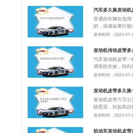
查，没有问题则可
汽车多久换发动机
车，皮带磨损较大
普通的车辆在使用
换的注意事项：更
的，或者如果行驶
格跟产品品牌和车
系统比较重要的一
发布时间：2023-07-17
进、排气时间的准
通常用皮带而不是
发动机传动皮带多
裂一般是出现一些
汽车发动机皮带一
现掉齿的情况，这
调系统失效，转向
断裂，皮带本身有
是否需要更换的方
发布时间：2023-07-17
现象，活塞和气门
有粗糙的砂纸手感
伤。
照眼辨：用手电可
发动机皮带多久换
掉一般不会有问题
发动机皮带六万公
抠：用手扣的目的
较恶劣，比如风沙
韧性，硬邦邦的像
度过高或者过低，
发布时间：2023-07-17
老化发硬，需要更
需要提前更换发动
况，然后进行判断
机动车发动机皮带