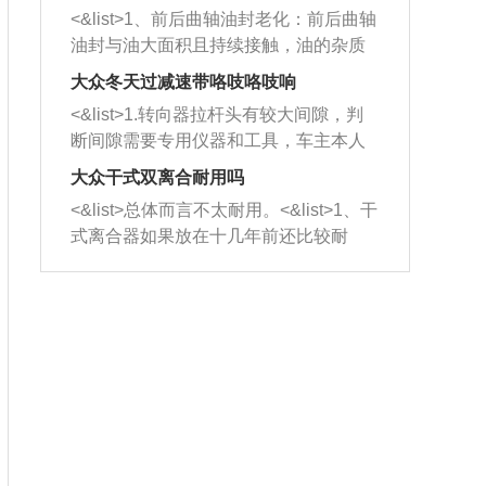
平底锅两耳，然后往左打半圈、一圈、
西取出来。但如果是因为积碳过多引起
<&list>1、前后曲轴油封老化：前后曲轴
一圈半的练习，往右同样也要打相同的
的堵塞，就需要将三元催化器泡在草酸
油封与油大面积且持续接触，油的杂质
圈数。 <&list>3、最后强调要反复练
中进行清洗。 <&list>3、也可以利用清
和发动机内持续温度变化使其密封效果
习，这样就可以形成肌肉记忆，在真实
大众冬天过减速带咯吱咯吱响
洗剂对堵塞的情况得到解决，将清洗剂
逐渐减弱，导致渗油或漏油。<&list>2、
驾驶车辆时，不需要记忆也能打好方
放在燃油箱中，与燃油混合后，车辆启
<&list>1.转向器拉杆头有较大间隙，判
活塞间隙过大：积碳会使活塞环与缸体
向。
动时，就可以和汽油一起进入到燃烧
断间隙需要专用仪器和工具，车主本人
的间隙扩大，导致机油流入燃烧室中，
室，最后形成废气排出，就可以让三元
无法制作，需要将车辆送到修理厂或4s
造成烧机油。<&list>3、机油粘度。使用
大众干式双离合耐用吗
催化器得到清洗，排气管堵塞的情况就
店；<&list>2.车辆半轴套管防尘罩破
机油粘度过小的话，同样会有烧机油现
<&list>总体而言不太耐用。<&list>1、干
能够得到解决。
裂，破裂后会出现漏油现象，使半轴磨
象，机油粘度过小具有很好的流动性，
式离合器如果放在十几年前还比较耐
损严重，磨损的半轴容易损坏，产生异
容易窜入到气缸内，参与燃烧。<&list>
用，但是由于现在的汽车发动机动力输
响；<&list>3.稳定器的转向胶套和球头
4、机油量。机油量过多，机油压力过
出越来越高，使得干式离合器散热不足
老化，一般是使用时间过长造成的。解
大，会将部分机油压入气缸内，也会出
的缺陷也逐渐暴露出来。<&list>2、由于
决方法是更换新的质量好的转向橡胶套
现烧机油。<&list>5、机油滤清器堵塞：
干式双离合的工作环境暴露在空气中，
和球头。
会导致进气不畅，使进气压力下降，形
而离合器的散热也是通离合器罩上面的
成负压，使机油在负压的情况下吸入燃
几个小孔来进行散热。但是在行驶过程
烧室引起烧机油。<&list>6、正时齿轮或
中变速箱需要换挡，就不得不使得离合
链条磨损：正时齿轮或链条的磨损会引
器频繁工作。<&list>3、长时间的低速行
起气阀和曲轴的正时不同步。由于轮齿
驶以及过于频繁的启停，导致离合器的