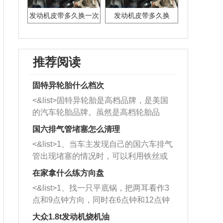
发动机皮带多久换一次
发动机皮带多久换
推荐阅读
固特异轮胎什么档次
<&list>固特异轮胎是高档品牌，是美国
的汽车轮胎品牌。虽然是高档轮胎品
牌，但是中高低端的轮胎都有生产，这
国六排气管堵塞怎么清理
也是为了更好的开拓市场。
<&list>1、当车主发现自己的国六车排气
管出现堵塞的情况时，可以利用铁丝或
者是细棍，直接将杂物给取出来，如果
在家拿什么练方向盘
堵塞情况比较严重，也可以采取应急措
<&list>1、找一只平底锅，把两耳看作3
施。 <&list>2、直接利用木棍将所有的
点和9点钟方向，同时在6点钟和12点钟
杂物推到排气管里面的位置处，然后将
方向做一个标记。 <&list>2、双手握住
三元催化器拆解开，就可以将堵塞的东
大众1.8t发动机烧机油