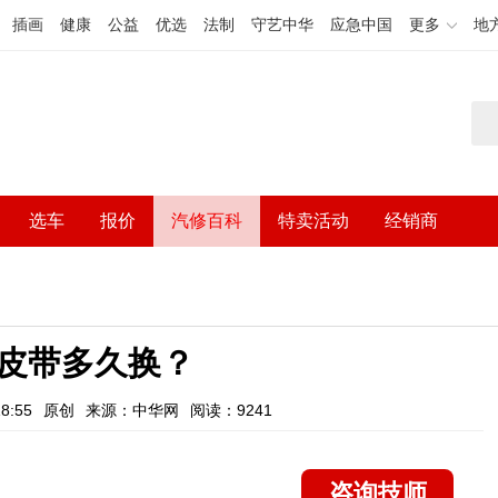
插画
健康
公益
优选
法制
守艺中华
应急中国
更多
地
选车
报价
汽修百科
特卖活动
经销商
皮带多久换？
8:55
原创
来源：中华网
阅读：9241
咨询技师