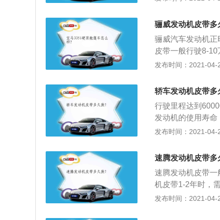
气时间的准确性，
正时皮带的作用是
骊威发动机皮带多
（时间）点火顺序（
骊威汽车发动机正
皮带一般行驶8-
风云旗云，因发动
发布时间：2021-04-28
后，由于车辆的折
短，所以很多修理场
轿车发动机皮带多
3、为了确保发动
行驶里程达到60
用车，正时皮带2
发动机的使用寿命
汽车发动机皮带一
发布时间：2021-04-28
万，也就要进行更
动机的使用寿命，
速腾发动机皮带多
左右需注意更换发
速腾发动机皮带一
机皮带1-2年时，
动机配气系统的重
发布时间：2021-04-27
时间的准确性，使
时皮带的作用是在