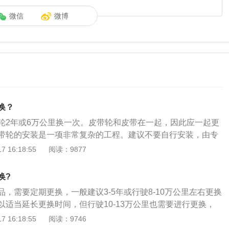
微信
微博
换？
轮2年或6万公里换一次。皮带轮和皮带在一起，因此应一起更
带轮的安装是一项非常复杂的工程。建议不要自行安装，由专
。皮带和皮带轮是发动机气门系统的重要部件。通过与曲轴的连
 16:18:55
阅读：9877
比下，可以保证进排气时间的准确性。皮带轮是轮毂类零件，
大。制造过程通常基于铸造和锻造，很少使用铸钢。一般来
换?
设计为锻件，由钢制成。
，需要定期更换，一般建议3-5年或行驶8-10万公里左右更换
以适当延长更换时间，但行驶10-13万公里也需要进行更换，
考车辆保养手册。以下是相关介绍：需要更换的其它情况：此
 16:18:55
阅读：9746
的实际使用情况。如果汽车长期空车跑，可以在8万公里检