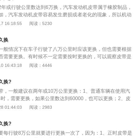
用手按压一下，看看皮带的弹性，坚韧度有没有变硬。如果发
2年或行驶公里数达到6万换，汽车发动机皮带属于橡胶制品，
糙，可以用手电筒或者手机闪光灯看一下表面和边缘位置是否
加，汽车发动机皮带容易发生磨损或者老化的现象，所以机动
痕迹，要是能明显看到皮带大面积发白，甚至还有裂纹，肯定
家都有严格的要求，在规定的时间内对汽车发动机皮带及其附
 16:18:55
阅读：5230
没有发白的情况，但是皮带明显没有韧性，也要换掉。
车发动机皮带是通过和曲轴连接、传动确保发动机进、换气时
于齿轮，机动车发动机皮带产生的噪音较小，传动更为精确。
久换
开汽车发动机皮带的紧密配合，在曲轴的带动下，把动能传递
一般情况下在车子行驶了八万公里时应该更换，但也需要根据
确保发动机系统工作稳定。
否需要更换。有时候不一定需要按时更换的，可以观察皮带是
况下，在车辆行驶了八万公里时应该更换。但不一定需要按时
 16:43:18
阅读：4446
机皮带是在车子外面的，当皮带出现裂纹后再更换也行。如果
痕，是可以一直使用的。正时皮带需要定期维护，与附属装置
久换?
正时皮带比较容易被看到和便于检查。正时皮带一般躲在一个
带，一般建议在两年或10万公里更换：1、普通车辆在使用汽
发动机和发动机舱的位置才能摸到。而在大多数情况下，挡住
年时，需要更换，如果公里数达到60000，也可以更换；2、皮
一般上部分，车主可以把它拆开或、移开。这样就可以检车和
统的重要组成部分，通过与曲轴的连接，以一定的传动比保证
 01:44:03
阅读：2983
在检查时，发现皮带保养不好或者松紧度不好，就应该把它更
性，使用皮带而不是齿轮传动是因为皮带噪音小，传动准确；
破裂检查方法：如果正时皮带破裂了，皮带会被咬住，气门会
用是在发动机运转时，活塞行程（上下运动）气门的开启与关
并且发动机会停止转动；当皮带破裂了，如果发动机在空转，
久换?
（时间），在“正时\"的连接作用下，时刻要保持“同步”运
门之间有空隙。
要每行驶8万公里就要进行更换一次了，因为：1、正时皮带是