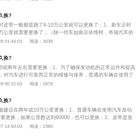
使用皮带而不是齿轮传动是因为皮带噪音小，传动准确；3、
在发动机运转时，活塞行程（上下运动）气门的开启与关闭
久换?
时间），在“正时\"的连接作用下，时刻要保持“同步”运转。
时皮带一般都是跑了6-10万公里就可以更换了：1、新车正时
10万公里就需要更换了，（除一些车如南京依维柯，奇瑞汽车的
机问题一般2-3万公里必须更换正时带）；2、更换正时皮带
 01:44:03
阅读：3039
旧、使用、安装等问题，因此正时皮带的使用寿命将相应缩
、4S店会给出行驶60000公里的里程，最好更换正时皮带；
久换?
机的使用寿命，对爱车更可靠而及时的进行保养，建议一般家
000或两年左右需要更换：1、为了确保发动机的正常运作和提高
年或行驶6万公里左右需注意更换正时皮带。
，对汽车进行可靠而正常的维修与保养，普通的车辆在使用了
年半到两年的时候，需要进行更换；2、如果行驶公里数达到6
 00:32:03
阅读：2879
换了，皮带都属于橡胶件，橡胶是会老化的；3、为了确保发
对爱车定期进行保养，建议是，带1年半到2年或行驶6万公里
久换?
动机皮带。
般建议在两年或10万公里更换：1、普通车辆在使用汽车发动
需要更换，如果公里数达到60000，也可以更换；2、皮带是发
要组成部分，通过与曲轴的连接，以一定的传动比保证进排气
 14:50:03
阅读：2380
用皮带而不是齿轮传动是因为皮带噪音小，传动准确；3、正
发动机运转时，活塞行程（上下运动）气门的开启与关闭（时