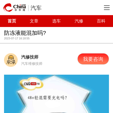
汽车
首页
文章
选车
汽修
百科
防冻液能混加吗?
2023-07-17 16:18:55
汽修技师
我要咨询
汽车维修技师