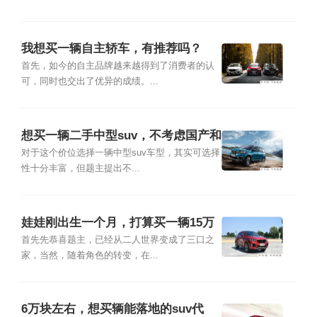
我想买一辆自主轿车，有推荐吗？
首先，如今的自主品牌越来越得到了消费者的认
可，同时也交出了优异的成绩。...
想买一辆二手中型suv，不考虑国产和
德系的，预算在20万左右有推荐吗？
对于这个价位选择一辆中型suv车型，其实可选择
性十分丰富，但题主提出不...
娃娃刚出生一个月，打算买一辆15万
左右的车，有什么推荐吗？
首先先恭喜题主，已经从二人世界变成了三口之
家，当然，随着角色的转变，在...
6万块左右，想买辆能落地的suv代