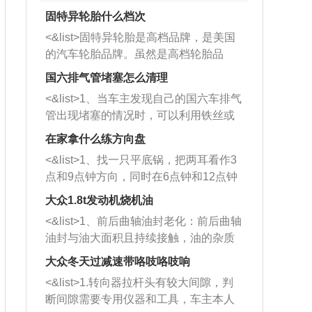
固特异轮胎什么档次
<&list>固特异轮胎是高档品牌，是美国
的汽车轮胎品牌。虽然是高档轮胎品
牌，但是中高低端的轮胎都有生产，这
国六排气管堵塞怎么清理
也是为了更好的开拓市场。
<&list>1、当车主发现自己的国六车排气
管出现堵塞的情况时，可以利用铁丝或
者是细棍，直接将杂物给取出来，如果
在家拿什么练方向盘
堵塞情况比较严重，也可以采取应急措
<&list>1、找一只平底锅，把两耳看作3
施。 <&list>2、直接利用木棍将所有的
点和9点钟方向，同时在6点钟和12点钟
杂物推到排气管里面的位置处，然后将
方向做一个标记。 <&list>2、双手握住
三元催化器拆解开，就可以将堵塞的东
大众1.8t发动机烧机油
平底锅两耳，然后往左打半圈、一圈、
西取出来。但如果是因为积碳过多引起
<&list>1、前后曲轴油封老化：前后曲轴
一圈半的练习，往右同样也要打相同的
的堵塞，就需要将三元催化器泡在草酸
油封与油大面积且持续接触，油的杂质
圈数。 <&list>3、最后强调要反复练
中进行清洗。 <&list>3、也可以利用清
和发动机内持续温度变化使其密封效果
习，这样就可以形成肌肉记忆，在真实
大众冬天过减速带咯吱咯吱响
洗剂对堵塞的情况得到解决，将清洗剂
逐渐减弱，导致渗油或漏油。<&list>2、
驾驶车辆时，不需要记忆也能打好方
放在燃油箱中，与燃油混合后，车辆启
<&list>1.转向器拉杆头有较大间隙，判
活塞间隙过大：积碳会使活塞环与缸体
向。
动时，就可以和汽油一起进入到燃烧
断间隙需要专用仪器和工具，车主本人
的间隙扩大，导致机油流入燃烧室中，