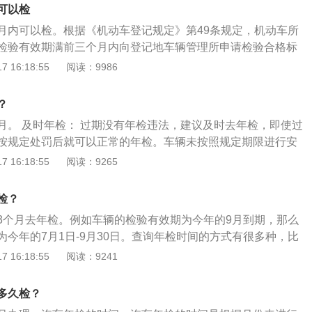
纳税或者免税证明；5、机动车安全技术检验合格证明；6、车
动车检测就可以。
可以检
位)所需资料：1、行驶证原件；2、交强险副本；3、中华人民共
月内可以检。根据《机动车登记规定》第49条规定，机动车所
(盖鲜章)；4、委托书(盖鲜章)；5、代理人身份证复印件；
检验有效期满前三个月内向登记地车辆管理所申请检验合格标
者免税证明；7、机动车安全技术检验合格证明；8、车辆。车
以下几种材料：1.机动车；2.机动车行驶证；3.有效期内的道
 16:18:55
阅读：9986
个已经取得正式号牌和行驶证的车辆都必须要的一项检测，相
；4.车船税缴纳单；5.身份证和身份证复印件。公司单位的车
机动车运行安全技术条件》给车辆做体检。
代办人的身份证明。年审前做以下准备：1.检查车辆是否存在
？
交警队缴清违章；2.应提前进行年检，装备灭火器、停车标
月。 及时年检： 过期没有年检违法，建议及时去年检，即使过
按规定处罚后就可以正常的年检。车辆未按照规定期限进行安
被发现，将由公安交通管理部门处警告或者罚款。 具有下列情
 16:18:55
阅读：9265
不能参与年检： 车辆状况与行驶证、档案记载不符者；号牌、
字迹不清或自行仿制号牌者；车辆改装、改型、技术改造未办
检？
者；未按照规定喷写单位名称和号牌放大字样者；不按照规定
3个月去年检。例如车辆的检验有效期为今年的9月到期，那么
灯具者；未按照规定缴纳养路费和保险者。
为今年的7月1日-9月30日。查询年检时间的方式有很多种，比
行驶证和交强险电子保单，上面有机动车的注册日期。其中注
 16:18:55
阅读：9241
检到期的月份。除此之外，也可以直接观察年检标志，标志上
。年检的注意事项：年检的不合格车辆，应限期修复，逾期仍
多久检？
收缴其行车牌证，不准再继续行驶；无故不参加年检或年检不