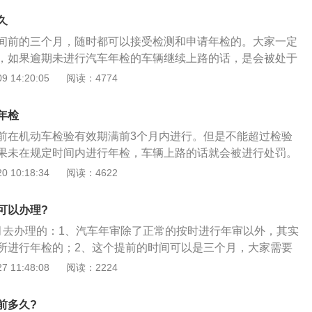
据月份来进行计算。2、如果逾期没有进行汽车年检：之前购
久
不会生效。如果期间出现交通事故，保险公司就不会对其进行
间前的三个月，随时都可以接受检测和申请年检的。大家一定
，如果逾期未进行汽车年检的车辆继续上路的话，是会被处于
记三分的处罚，而且车辆还会被进行暂扣。而且，如果没有逾期
 14:20:05
阅读：4774
的话，之前购买的汽车保险等都是不会生效的。如果期间出现
险公司是不会对其进行赔付的。不过现在的年检也非常的方便
年检
性质的车辆的话，六年内都可以免上线免年检了，只要在网上
前在机动车检验有效期满前3个月内进行。但是不能超过检验
即可。
果未在规定时间内进行年检，车辆上路的话就会被进行处罚。
还要查询一下有没有违法记录，有违法记录的要处理掉，否则
 10:18:34
阅读：4622
可以办理?
月去办理的：1、汽车年审除了正常的按时进行年审以外，其实
所进行年检的；2、这个提前的时间可以是三个月，大家需要
汽车年检的时间不是根据具体的时间日期的，而是根据月份来
 11:48:08
阅读：2224
如果你的汽车年审到期时间是9月10号的话，就是可以提前在
份进行汽车年审的；3、而且就算是在9月的最后一天进行汽车年
前多久?