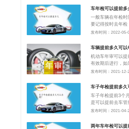
的时间日期，是根
车年检可以提前多
买的汽车保险等都
一般车辆在年检时
赔付。
要记得按时去年检
200元的罚款并
发布时间：2022-05-09
没有进行汽车年检
交通事故的话，保
车辆提前多久可以
了，如果是非运营
机动车年审可以提
申请合格检验标志
有效期后进行，如
在进行车辆年审前
发布时间：2021-12-20
不予年审检车。
车子年检提前多久
车子年检提前3个
是可以提前去车管
注意的一点就是，
发布时间：2021-04-27
进行计算的。所以
7、8、9三个月
两年车年检可以提