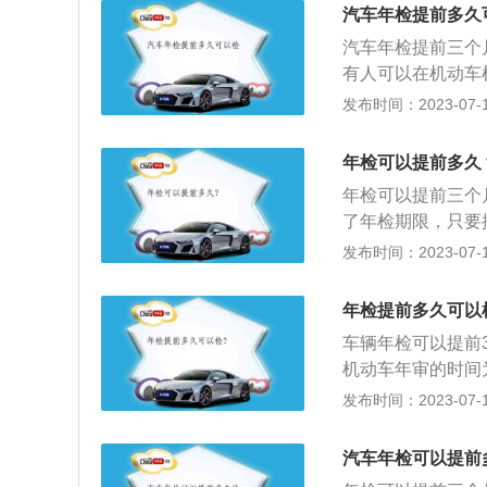
印件；4、车船税
提前3个月申请机
汽车年检提前多久
辆。车辆年检(单
汽车年检提前三个
和国组织机构代码证
有人可以在机动车
6、车船税纳税或
志。汽车年检需要带
发布时间：2023-07-17
辆年检，就是指每
路交通强制保险单
当于每年一次按《
需要公司代码证及
年检可以提前多久
违章记录，如有到
年检可以提前三个
志。
了年检期限，只要
全技术检验，一旦
发布时间：2023-07-17
况之一的机动车，
行驶证破损不全、
年检提前多久可以
理审批和变更手续
车辆年检可以提前
安装警报器、标志
机动车年审的时间
较直接的就是查看
发布时间：2023-07-17
册月份即机动车年
印有检验的有效期
汽车年检可以提前
不合格，车管所应