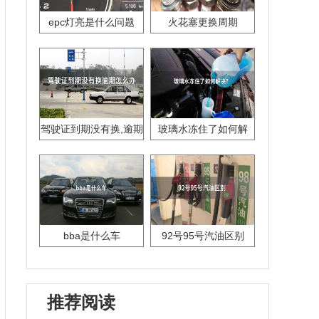
epc灯亮是什么问题
火花塞更换周期
驾驶证到期没有换,逾期
玻璃水冻住了如何解
怎么办??
决？
bba是什么车
92号95号汽油区别
推荐阅读