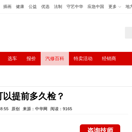
插画
健康
公益
优选
法制
守艺中华
应急中国
更多
地
选车
报价
汽修百科
特卖活动
经销商
可以提前多久检？
8:55
原创
来源：中华网
阅读：9165
咨询技师