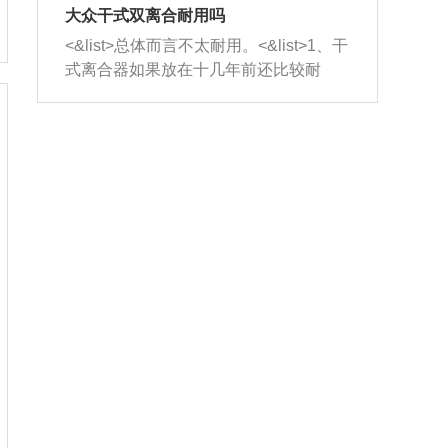
室，最后形成废气排出，就可以让三元
无法制作，需要将车辆送到修理厂或4s
造成烧机油。<&list>3、机油粘度。使用
大众干式双离合耐用吗
催化器得到清洗，排气管堵塞的情况就
店；<&list>2.车辆半轴套管防尘罩破
机油粘度过小的话，同样会有烧机油现
<&list>总体而言不太耐用。<&list>1、干
能够得到解决。
裂，破裂后会出现漏油现象，使半轴磨
象，机油粘度过小具有很好的流动性，
式离合器如果放在十几年前还比较耐
损严重，磨损的半轴容易损坏，产生异
容易窜入到气缸内，参与燃烧。<&list>
用，但是由于现在的汽车发动机动力输
响；<&list>3.稳定器的转向胶套和球头
4、机油量。机油量过多，机油压力过
出越来越高，使得干式离合器散热不足
老化，一般是使用时间过长造成的。解
大，会将部分机油压入气缸内，也会出
的缺陷也逐渐暴露出来。<&list>2、由于
决方法是更换新的质量好的转向橡胶套
现烧机油。<&list>5、机油滤清器堵塞：
干式双离合的工作环境暴露在空气中，
和球头。
会导致进气不畅，使进气压力下降，形
而离合器的散热也是通离合器罩上面的
成负压，使机油在负压的情况下吸入燃
几个小孔来进行散热。但是在行驶过程
烧室引起烧机油。<&list>6、正时齿轮或
中变速箱需要换挡，就不得不使得离合
链条磨损：正时齿轮或链条的磨损会引
器频繁工作。<&list>3、长时间的低速行
起气阀和曲轴的正时不同步。由于轮齿
驶以及过于频繁的启停，导致离合器的
或链条磨损产生的过量侧隙，使得发动
温度不断升高，而低速行驶时空气流动
机的调节无法实现：前一圈的正时和下
效率不高，无法将离合器中的热量有效
一圈可能就不一样。当气阀和活塞的运
的带走，导致离合器内部的温度不断升
动不同步时，会造成过大的机油消耗。
高，加速离合器的磨损。
解决方法：更换正时齿轮或链条。<&list
>7、内垫圈、进风口破裂：新的发动机
设计中，经常采用各种由金属和其他材