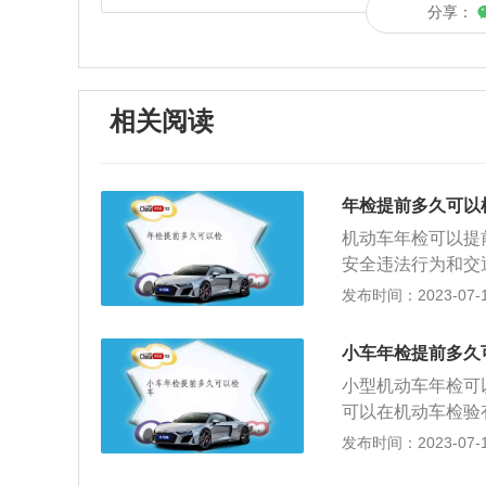
分享：
相关阅读
年检提前多久可以
机动车年检可以提
安全违法行为和交
交行驶证、机动车
发布时间：2023-07-17
车安全技术检验合
十六条规定，机动
小车年检提前多久
营运载客汽车5年以
小型机动车年检可
大型、中型非营运载
可以在机动车检验
次；(三)小型、微
申请前，机动车所
发布时间：2023-07-17
次；超过15年的，
完毕。车辆年检(
的，每年检验1次