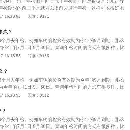
月办理。汽车年检的时间：汽车年检的时间是根据月份来进行
在道路上行驶，也不准转籍；符合报废条件或使用超过规定年
年检期限的前三个月就可以提前去进行年检，这样可以很好地
验，并收回牌证，注销档案，予以报废。
效预防在汽车年检到期时因为临时有事而无法办理年检业务。
 16:18:55
阅读：9171
行驶的安全保障，因此应及时参加，以免造成脱审。逾期未进
行汽车年检的车辆会被进行暂扣，且之前购买的汽车保险等不
多久？
3个月去年检。例如车辆的检验有效期为今年的9月到期，那么
为今年的7月1日-9月30日。查询年检时间的方式有很多种，比
行驶证和交强险电子保单，上面有机动车的注册日期。其中注
 16:18:55
阅读：9165
检到期的月份。除此之外，也可以直接观察年检标志，标志上
。年检的注意事项：年检的不合格车辆，应限期修复，逾期仍
久？
收缴其行车牌证，不准再继续行驶；无故不参加年检或年检不
3个月去年检。例如车辆的检验有效期为今年的9月到期，那么
在道路上行驶，也不准转籍；符合报废条件或使用超过规定年
为今年的7月1日-9月30日。查询年检时间的方式有很多种，比
验，并收回牌证，注销档案，予以报废。
行驶证和交强险电子保单，上面有机动车的注册日期。其中注
 16:18:55
阅读：8312
检到期的月份。除此之外，也可以直接观察年检标志，标志上
。年检的注意事项：年检的不合格车辆，应限期修复，逾期仍
?？
收缴其行车牌证，不准再继续行驶；无故不参加年检或年检不
3个月去年检。例如车辆的检验有效期为今年的9月到期，那么
在道路上行驶，也不准转籍；符合报废条件或使用超过规定年
为今年的7月1日-9月30日。查询年检时间的方式有很多种，比
验，并收回牌证，注销档案，予以报废。