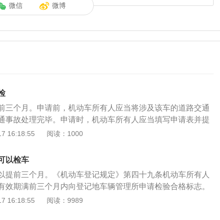
微信
微博
检
前三个月。申请前，机动车所有人应当将涉及该车的道路交通
通事故处理完毕。申请时，机动车所有人应当填写申请表并提
交通事故责任强制保险凭证、车船税缴纳或者免税证明、机动
 16:18:55
阅读：1000
格证明。根据《中华人民共和国道路交通安全法实施条例》第
车应当从注册登记之日起,按照下列期限进行安全技术检验:(一)
可以检车
内每年检验1次;超过5年的,每6个月检验1次；(二)载货汽车和
以提前三个月。《机动车登记规定》第四十九条机动车所有人
客汽车10年以内每年检验1次；超过10年的,每6个月检验1
有效期满前三个月内向登记地车辆管理所申请检验合格标志。
型非营运载客汽车6年以内每2年检验1次;超过6年的,每年检验1
有人应当将涉及该车的道路交通安全违法行为和交通事故处理
 16:18:55
阅读：9989
每6个月检验1次；(四)摩托车4年以内每2年检验1次；超过4年
个人)所需资料：1、行驶证原件；2、交强险副本；3、身份证复
；(五)拖拉机和其他机动车每年检验1次。根据以上内容了解到