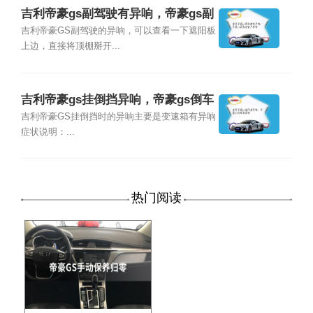
吉利帝豪gs副驾驶有异响，帝豪gs副
驾驶窗户异响
吉利帝豪GS副驾驶的异响，可以查看一下遮阳板
上边，直接将顶棚掰开...
吉利帝豪gs挂倒挡异响，帝豪gs倒车
有异响
吉利帝豪GS挂倒挡时的异响主要是变速箱有异响
症状说明：...
热门阅读