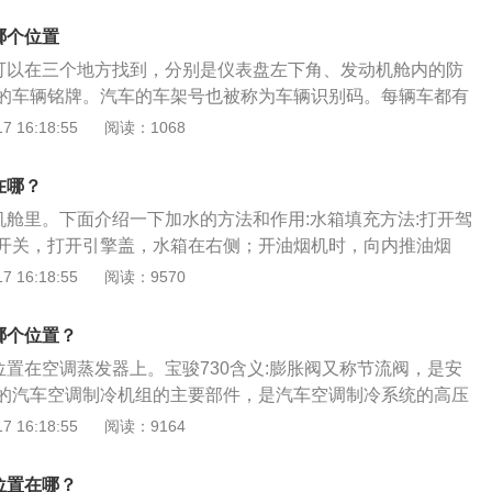
而清洁的燃油从滤芯的微孔渗人滤芯的内部，然后经油管流
哪个位置
化油器式和电喷式之分，使用化油器的汽油发动机，汽油滤清
号可以在三个地方找到，分别是仪表盘左下角、发动机舱内的防
一侧，工作压力较小，一般采用尼龙外壳，电喷式发动机的汽
的车辆铭牌。汽车的车架号也被称为车辆识别码。每辆车都有
泵的出口一侧，工作压力较高，通常采用金属外壳。汽油滤清
。这组代码分别由17个数字和字母组成。这套代码经过严格的
 16:18:55
阅读：1068
纸，也有使用尼龙布、高分子材料的。
能识别车辆的东西。在车架号的17位识别码中，前三个字符分
造商和汽车类型，第四至第八个字符代表汽车的特征，如汽车
在哪？
和车身类型等。第九个字符代表检查位置，以确定车架号码是
在机舱里。下面介绍一下加水的方法和作用:水箱填充方法:打开驾
个字符代表制造年份，汽车生产的年份，第十一个字符代表汽
开关，打开引擎盖，水箱在右侧；开油烟机时，向内推油烟
通过在线输入车架号信息查询车辆信息，包括品牌、车型、生
往里面加水到合适的位置；注意，加入的水必须是清水。盖上
 16:18:55
阅读：9570
身结构、变速器、驾驶模式、发动机信息等，非常方便。
罩就行了。给汽车加水的功能:使循环水压力正常，降低温度，
转。如果不加水，发动机就会过热。如果发动机温度过高，会
哪个位置？
工作。
位置在空调蒸发器上。宝骏730含义:膨胀阀又称节流阀，是安
的汽车空调制冷机组的主要部件，是汽车空调制冷系统的高压
胀阀是一种比较常见的零部件，被广泛运用于制冷系统中。它
 16:18:55
阅读：9164
液体制冷剂通过其节流成为低温低压的湿蒸汽，从而控制阀门
发器的冷媒入口处。宝骏730作用：从储液干燥器高压液态制
位置在哪？