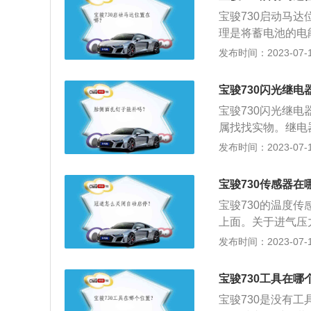
冷剂节流减压，调
宝骏730启动马
变化。同时防止压
理是将蓄电池的电
0分类:在空调机
或直流电能等。启
发布时间：2023-07-17
电子膨胀阀和毛细
成：由磁场（定子
阀和H型膨胀阀。
3-8.0升/百公里
宝骏730闪光继电
宝骏730闪光继
属找找实物。继电
是需要组成控制系
发布时间：2023-07-17
系统。可以顺着电
点，和接触器挺像
宝骏730传感器在
系统中，不过继电
宝骏730的温度
原理：当电磁继电
上面。关于进气压力
心、轭铁、衔铁、
old-Absolute
发布时间：2023-07-17
面，从而推动触点
引擎不同的转速负
定值时，机械反力
变，转换成电压信
点接通。
宝骏730工具在哪
压力传感器检测的
宝骏730是没有
荷的大小检测出歧