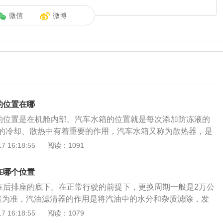
微信
微博
的位置在哪
液的位置是在机舱内部。汽车水箱的位置就是每次添加防冻液的
的冷却、散热中有着重要的作用，汽车水箱又称为散热器，是
要的组成部分，主要的作用是散发汽车所产生的热量。防冻液
 16:18:55
阅读：1091
1、散热器损坏，上下水室密封不良造成渗漏防冻液的现象；
结合面及冷却系统各管路的管接件松动密封不良造成渗漏防冻
在哪个位置
缸垫损坏、气缸盖与气缸体结合面平面度超差、翘曲以及气缸
芯在后排座的底下。在正常行驶的前提下，更换周期一般是2万公
导致气缸内的高温高压气体进入冷却系统导致冷却液消耗过
者为准，汽油滤清器的作用是将汽油中的水分和杂质滤除，发
：提高发动机冷却液的沸点（冷却水开锅的温度），降低冷却
在汽油泵的作用下，经过进油管进入滤清器的沉淀杯中，由于
 16:18:55
阅读：1079
命一般为1-2年，测量冷却液浓度有专门的试纸条。
速变小，比油重的水及杂质颗粒便沉淀于杯的底部，轻的杂质