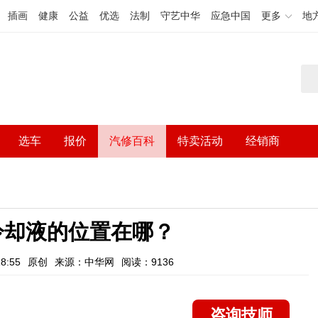
插画
健康
公益
优选
法制
守艺中华
应急中国
更多
地
选车
报价
汽修百科
特卖活动
经销商
冷却液的位置在哪？
8:55
原创
来源：中华网
阅读：9136
咨询技师