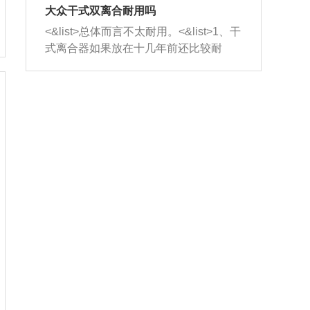
室，最后形成废气排出，就可以让三元
无法制作，需要将车辆送到修理厂或4s
造成烧机油。<&list>3、机油粘度。使用
大众干式双离合耐用吗
催化器得到清洗，排气管堵塞的情况就
店；<&list>2.车辆半轴套管防尘罩破
机油粘度过小的话，同样会有烧机油现
<&list>总体而言不太耐用。<&list>1、干
能够得到解决。
裂，破裂后会出现漏油现象，使半轴磨
象，机油粘度过小具有很好的流动性，
式离合器如果放在十几年前还比较耐
损严重，磨损的半轴容易损坏，产生异
容易窜入到气缸内，参与燃烧。<&list>
用，但是由于现在的汽车发动机动力输
响；<&list>3.稳定器的转向胶套和球头
4、机油量。机油量过多，机油压力过
出越来越高，使得干式离合器散热不足
老化，一般是使用时间过长造成的。解
大，会将部分机油压入气缸内，也会出
的缺陷也逐渐暴露出来。<&list>2、由于
决方法是更换新的质量好的转向橡胶套
现烧机油。<&list>5、机油滤清器堵塞：
干式双离合的工作环境暴露在空气中，
和球头。
会导致进气不畅，使进气压力下降，形
而离合器的散热也是通离合器罩上面的
成负压，使机油在负压的情况下吸入燃
几个小孔来进行散热。但是在行驶过程
烧室引起烧机油。<&list>6、正时齿轮或
中变速箱需要换挡，就不得不使得离合
链条磨损：正时齿轮或链条的磨损会引
器频繁工作。<&list>3、长时间的低速行
起气阀和曲轴的正时不同步。由于轮齿
驶以及过于频繁的启停，导致离合器的
或链条磨损产生的过量侧隙，使得发动
温度不断升高，而低速行驶时空气流动
机的调节无法实现：前一圈的正时和下
效率不高，无法将离合器中的热量有效
一圈可能就不一样。当气阀和活塞的运
的带走，导致离合器内部的温度不断升
动不同步时，会造成过大的机油消耗。
高，加速离合器的磨损。
解决方法：更换正时齿轮或链条。<&list
>7、内垫圈、进风口破裂：新的发动机
设计中，经常采用各种由金属和其他材