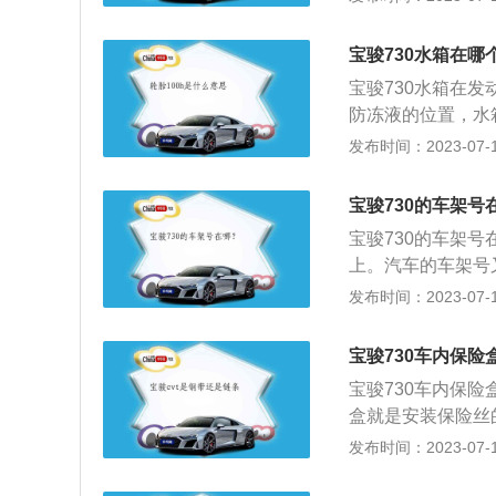
位数字和字母组成
架号的17位识别
宝骏730水箱在哪
类型，第4-8位
宝骏730水箱在
9位字符代表着检
防冻液的位置，水
份，证明汽车是哪
热器，是汽车冷却
发布时间：2023-07-17
第12-17位字
量。关于冷却液的
息，包括汽车品牌
工作原理是冷却水
发动机信息。
宝骏730的车架号
环，最后达到散发
宝骏730的车架
液最高不能超过MA
上。汽车的车架号
汽车水箱容易出一
码，这组代码分别
发布时间：2023-07-17
位不足，很有可能
唯一具有标识性的东
时需要注意：一定
20毫米、1755
温度过高，很有可
宝骏730车内保险
饱满，简约的U型
肤。
宝骏730车内保
装饰条，增加了层
盒就是安装保险丝
普通保险丝的作用
发布时间：2023-07-17
路系统不被破坏。
大扭矩为360n