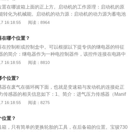
节和控制进入蒸发器的液态制冷剂的量，使其适应制冷负荷的
达位置在哪波箱上面的正上方。启动机的工作原理：启动机的原
缩机出现液体窜气现象和蒸发，或蒸汽出口异常过热。宝骏73
能转化为机械能。启动机的动力源：启动机的动力源为蓄电池
中常用的膨胀阀（节流装置）主要有三种，分别是热力膨胀阀、
动机的用途：启动机通常用于大型内燃机的起动。启动机组
 16:18:55
阅读：8964
管。按结构形式的不同，又可分为外平衡膨胀阀、内平衡膨胀
）、电枢（转子）和整流子组成。宝骏730介绍：油耗量多少6.
，最大功率111kW，产品定位7座家用车。
器在哪个位置？
电器在控制柜或控制盒中。可以根据以下提专供的继电器的特征
器的简介：继电器作为一种电控制器件，该控件连接在电路中
统（又称输入回路）和被控制系统（又称输出回路）两种控制
 16:18:55
阅读：8810
路找一下，继电器一般是有若干个主触点，加上两个线圈触
，其中主触点是连接在被控制系统中，线圈触点是连接在控制
哪个位置?
器一般都可以看到触点，按照这个特征应该能找到。继电器的
传感器在废气在循环阀下面，也就是变速箱与发动机的连接处正
器线圈两端加上一定的电压或电流，线圈产生的磁通通过铁
传感器的相关信息如下：1、简介：进气压力传感器（Manif
磁路工作气隙组成的磁路，在磁场的作用下，衔铁吸向铁心极
-Pressure-Sensor），简称MAP。它以真空管连接进气歧管，随着
 16:18:55
阅读：8275
常闭触点断开，常开触点闭合；当线圈两端电压或电流小于一
荷，感应进气歧管内的真空变化，再从感知器内部电阻的改
大于电磁吸力时，衔铁回到初始状态，常开触点断开，常闭触
号，供ECU修正喷油量和点火正时角度。2、工作原理：进气
个位置？
是节气门后方的进气歧管的绝对压力，它根据发动机转速和负
工具箱，只有简单的更换轮胎的工具，在后备箱的位置。宝骏730
管内绝对压力的变化，然后转换成信号电压送至发动机控制单