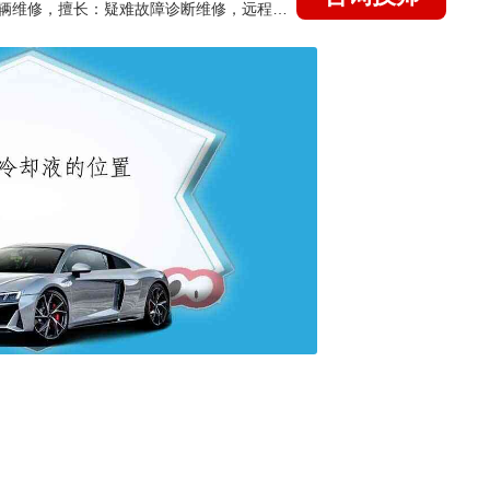
国家认证的汽车维修技师，15年德美日等各系车辆维修，擅长：疑难故障诊断维修，远程维修技术指导