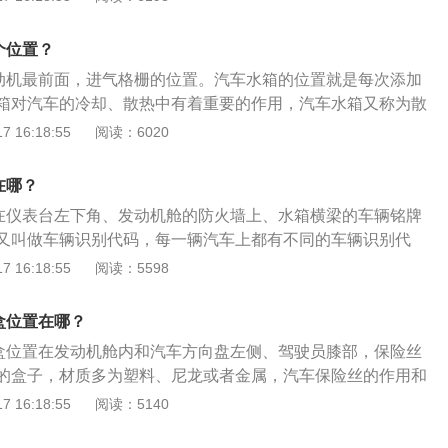
，这组代码经过严格的排列组合，车辆唯一的标识性。2、车
代码中，前3位字符分别代表着汽车的生产国家、制造商、汽车
个位置？
字符代表着车辆的特征，如汽车种类、发动机类型、车身类型，第
发动机最前面，进气格栅的位置。汽车水箱的位置就是每次添加
验位，判断车架号是否填写正确，第10位字符代表着生产年
箱对汽车的冷却、散热中有着重要的作用，汽车水箱又称为散
一年生产的，第11位字符代表汽车的组装地，一般用0表示，
系统最重要的组成部分，主要的作用是散发汽车所产生的热
 16:18:55
阅读：6020
符为汽车的生产序号。3、在网上输入车架号信息可以查询到车辆信
更多介绍如下：1.水箱中的冷却液是一种再循环的过程，它的
、车型、生产年份、排量、车身结构、变速器、驱动方式以及
在水套中吸收热量，流到散热器后热量散去，再回到水套内循
在哪？
热量的作用。2.汽车冷却液添加有标准的刻度线，添加时冷却
号在仪表台左下角、发动机舱的防火墙上、水箱横梁的车辆铭牌
X刻度线，最低不能低于MIN刻度线。3.在连续高温的夏天，
又叫做车辆识别代码，每一辆汽车上都有不同的车辆识别代
些小故障，需要定期观察汽车水箱的工作状态，如果水箱的水
由17位数字和字母组成，其是经过严格的排列组合的，是车辆
 16:18:55
阅读：5598
导致水箱锈蚀、漏水等，严重时还会导致开锅。4.加注冷却液
西。车身尺寸方面，宝骏730的长宽高分别为4780毫米、18
要等待发动机完全冷却之后才可以加注冷却液，如果发动机的
毫米，轴距为2750毫米。外观方面，宝骏730头部的设计非常大气
能导致蒸汽或者冷却液溢出，如果不小心很有可能会烫伤皮
盒位置在哪？
镀铬轮廓线搭配双横条格栅，再配合下面的黑色保险杠和镀铬
险盒位置在发动机舱内和汽车方向盘左侧、驾驶员膝部，保险丝
次感的同时也显得很有档次。
的盒子，材质多为塑料、尼龙或者金属，汽车保险丝的作用和
类似，就是当电路中电流超负荷时通过熔断来保护整个汽车电
 16:18:55
阅读：5140
宝骏730自动挡车型采用载6速湿式双离合变速器，可承受的最
m，同时搭载源自博格华纳的预啮合技术搭配双离合器自适应控