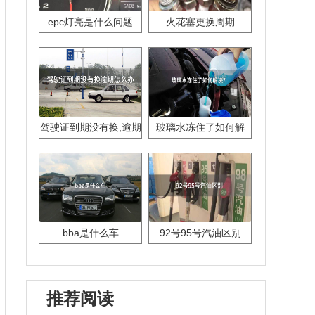
epc灯亮是什么问题
火花塞更换周期
驾驶证到期没有换,逾期
玻璃水冻住了如何解
怎么办??
决？
bba是什么车
92号95号汽油区别
推荐阅读