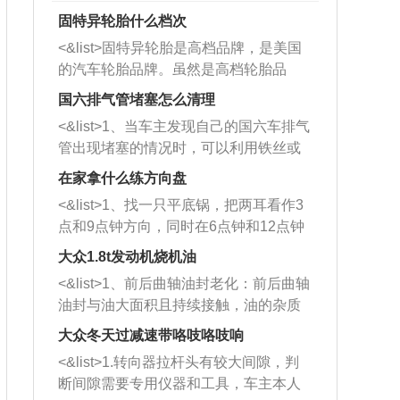
固特异轮胎什么档次
<&list>固特异轮胎是高档品牌，是美国
的汽车轮胎品牌。虽然是高档轮胎品
牌，但是中高低端的轮胎都有生产，这
国六排气管堵塞怎么清理
也是为了更好的开拓市场。
<&list>1、当车主发现自己的国六车排气
管出现堵塞的情况时，可以利用铁丝或
者是细棍，直接将杂物给取出来，如果
在家拿什么练方向盘
堵塞情况比较严重，也可以采取应急措
<&list>1、找一只平底锅，把两耳看作3
施。 <&list>2、直接利用木棍将所有的
点和9点钟方向，同时在6点钟和12点钟
杂物推到排气管里面的位置处，然后将
方向做一个标记。 <&list>2、双手握住
三元催化器拆解开，就可以将堵塞的东
大众1.8t发动机烧机油
平底锅两耳，然后往左打半圈、一圈、
西取出来。但如果是因为积碳过多引起
<&list>1、前后曲轴油封老化：前后曲轴
一圈半的练习，往右同样也要打相同的
的堵塞，就需要将三元催化器泡在草酸
油封与油大面积且持续接触，油的杂质
圈数。 <&list>3、最后强调要反复练
中进行清洗。 <&list>3、也可以利用清
和发动机内持续温度变化使其密封效果
习，这样就可以形成肌肉记忆，在真实
大众冬天过减速带咯吱咯吱响
洗剂对堵塞的情况得到解决，将清洗剂
逐渐减弱，导致渗油或漏油。<&list>2、
驾驶车辆时，不需要记忆也能打好方
放在燃油箱中，与燃油混合后，车辆启
<&list>1.转向器拉杆头有较大间隙，判
活塞间隙过大：积碳会使活塞环与缸体
向。
动时，就可以和汽油一起进入到燃烧
断间隙需要专用仪器和工具，车主本人
的间隙扩大，导致机油流入燃烧室中，