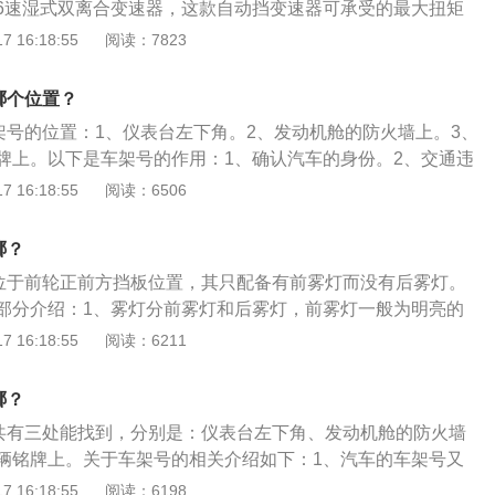
6速湿式双离合变速器，这款自动挡变速器可承受的最大扭矩
CU依据此信号电压的大小，控制基本喷油量的大小。
时搭载源自博格华纳的预啮合技术搭配双离合器自适应控制，0.2
 16:18:55
阅读：7823
挡。以下是宝骏730的介绍：1、空间方面：宝骏730CVT版
优化设计，提供2+3+2座椅布局形式，第二、三排座椅可根据
哪个位置？
平放倒，在满足成员舒适乘坐的基础上，车内还具有充分且实
车架号的位置：1、仪表台左下角。2、发动机舱的防火墙上。3、
动力方面：宝骏730CVT版搭载“1.5T涡轮增压发动机+模拟8
牌上。以下是车架号的作用：1、确认汽车的身份。2、交通违
”的动力组合。其中该发动机的额定功率为111kW，最大净扭矩
批次查询。4、精确查找配件。以下是关于2021款宝骏730相
 16:18:55
阅读：6506
料：1、车身尺寸是：长4780mm、宽1780mm、高1740m
m，油箱容积为52|。2、搭载1.5t涡轮增压发动机。3、最大马
哪？
功率是108kw，最大扭矩是250nm。
置位于前轮正前方挡板位置，其只配备有前雾灯而没有后雾灯。
部分介绍：1、雾灯分前雾灯和后雾灯，前雾灯一般为明亮的
红色。2、后雾灯的标志和前雾灯有一点区别，前雾灯标志的
 16:18:55
阅读：6211
后雾灯则为平行，一般位于车内的仪表控制台上。3、由于防
性强，不会因雾气而产生漫反射，所以正确使用能够有效预防
哪？
一共有三处能找到，分别是：仪表台左下角、发动机舱的防火墙
辆铭牌上。关于车架号的相关介绍如下：1、汽车的车架号又
，每一辆汽车上都有不同的车辆识别代码，这组代码分别由17
 16:18:55
阅读：6198