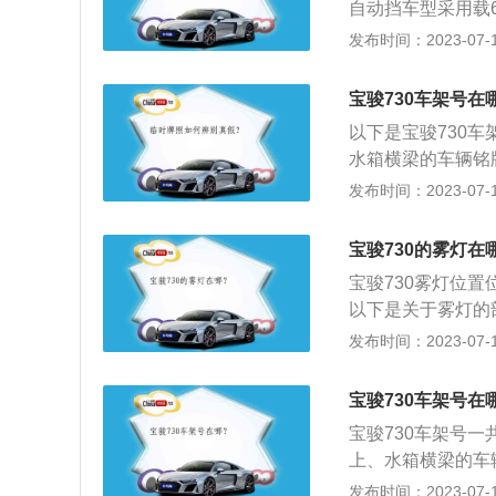
自动挡车型采用载
元（ECU），E
为360N·m，同
发布时间：2023-07-17
秒就可以完成快速换
空间采用人机工程
宝骏730车架号在
不同的使用情况纯
以下是宝骏730
用的储物空间。2、
水箱横梁的车辆铭
速CVT无级变速器
章查询。3、车辆的
发布时间：2023-07-17
为250N·m。
关内容介绍的扩展资
m，轴距为2750m
宝骏730的雾灯在
力是147ps，最大
宝骏730雾灯位
以下是关于雾灯的
黄色，后雾灯则为
发布时间：2023-07-17
灯光线条向下，而
雾灯亮度高、穿透
宝骏730车架号在
事故的发生。
宝骏730车架号
上、水箱横梁的车
叫做车辆识别代码
发布时间：2023-07-17