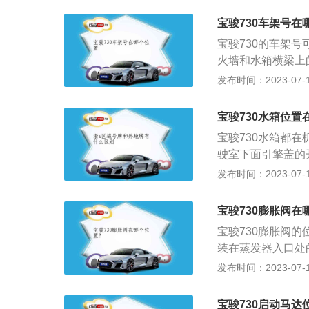
随燃油流向滤芯，
宝骏730车架号在
出。汽油滤清器有
宝骏730的车架
器位于输油泵进口
火墙和水箱横梁上
油滤清器位于输油
不同的车辆识别码
发布时间：2023-07-17
器的滤芯多采用滤
排列组合，是唯一
别代表制造国、制
宝骏730水箱位置
类型、发动机类型
宝骏730水箱都
否正确填充，第十
驶室下面引擎盖的
车的装配。您可以
机，打开水箱盖，
发布时间：2023-07-17
产年份、排量、车
水箱，关上发动机
保证发动机正常运
宝骏730膨胀阀在
影响发动机的正常
宝骏730膨胀阀的
装在蒸发器入口处
和低压分界点。膨
发布时间：2023-07-17
能够使中温高压的
流量，常安装在蒸
宝骏730启动马达