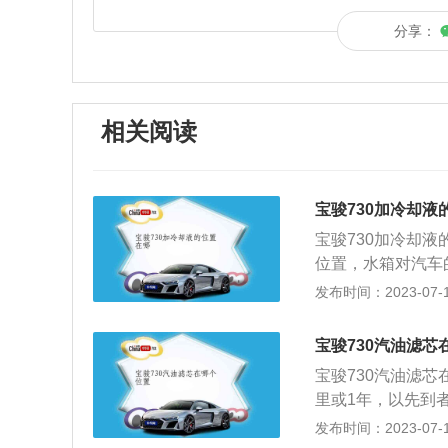
分享：
相关阅读
宝骏730加冷却液
宝骏730加冷却
位置，水箱对汽车
汽车冷却系统最重
发布时间：2023-07-17
消耗过快的原因：
2、储水罐、水泵
宝骏730汽油滤芯
液的现象；3、气
宝骏730汽油滤
盖紧固螺栓松动等
里或1年，以先到
快。防冻液的作用
动机工作时，燃油
发布时间：2023-07-17
水的凝点，使用寿
此时容积变大，流