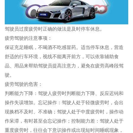
驾驶员过度疲劳时正确的做法是及时停车休息。
疲劳驾驶的注意事项：
保证充足睡眠，不喝酒不吃感冒药。适当停车休息，营造
舒适的行车环境，视线不能离开前方，可以依靠辅助食
品、用品来帮助驾驶员提高注意力，避免在疲劳高峰段驾
驶。
疲劳驾驶的危害：
判断能力下降：驾驶人疲劳时判断能力下降、反应迟钝和
操作失误增加。忘记操作：驾驶人处于轻微疲劳时，会出
现换档不及时、不准确；驾驶人处于中度疲劳时，操作动
作呆滞，有时甚至会忘记操作；控制能力差：驾驶人处于
重度疲劳时，往往会下意识操作或出现短时间睡眠现象，