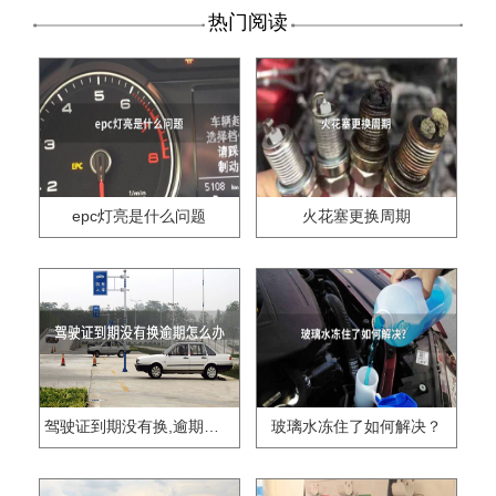
热门阅读
epc灯亮是什么问题
火花塞更换周期
驾驶证到期没有换,逾期怎么办??
玻璃水冻住了如何解决？