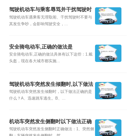
驾驶机动车与乘客辱骂并干扰驾驶时
正确的做法是什么
驾驶机动车遇乘客无理取闹、干扰驾驶时不要与
其发生争吵，会影响驾驶安全，...
安全骑电动车,正确的做法是
安全骑电动车,正确的做法具体有以下这些：1.戴
头盔，现在各大城市都实施...
驾驶机动车突然发生倾翻时,以下做法
正确的是什么?
驾驶机动车突然发生倾翻时，以下做法正确的是
什么？A、迅速跳车逃生。B、...
机动车突然发生侧翻时以下做法正确
的是什么
驾驶机动车突然发生侧翻时正确做法：1、突然侧
翻：车辆突然发生侧翻时，驾...