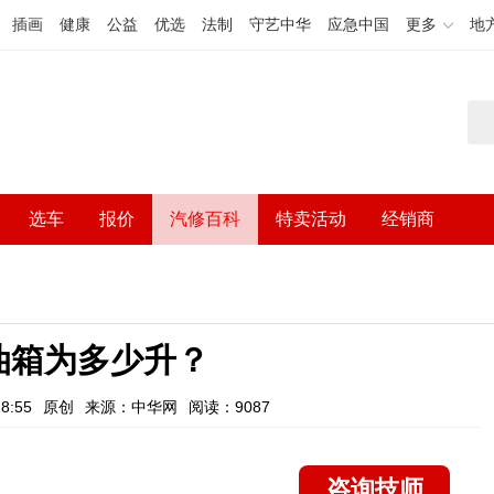
插画
健康
公益
优选
法制
守艺中华
应急中国
更多
地
选车
报价
汽修百科
特卖活动
经销商
的油箱为多少升？
8:55
原创
来源：中华网
阅读：9087
咨询技师