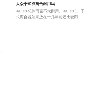
室，最后形成废气排出，就可以让三元
无法制作，需要将车辆送到修理厂或4s
造成烧机油。<&list>3、机油粘度。使用
大众干式双离合耐用吗
催化器得到清洗，排气管堵塞的情况就
店；<&list>2.车辆半轴套管防尘罩破
机油粘度过小的话，同样会有烧机油现
<&list>总体而言不太耐用。<&list>1、干
能够得到解决。
裂，破裂后会出现漏油现象，使半轴磨
象，机油粘度过小具有很好的流动性，
式离合器如果放在十几年前还比较耐
损严重，磨损的半轴容易损坏，产生异
容易窜入到气缸内，参与燃烧。<&list>
用，但是由于现在的汽车发动机动力输
响；<&list>3.稳定器的转向胶套和球头
4、机油量。机油量过多，机油压力过
出越来越高，使得干式离合器散热不足
老化，一般是使用时间过长造成的。解
大，会将部分机油压入气缸内，也会出
的缺陷也逐渐暴露出来。<&list>2、由于
决方法是更换新的质量好的转向橡胶套
现烧机油。<&list>5、机油滤清器堵塞：
干式双离合的工作环境暴露在空气中，
和球头。
会导致进气不畅，使进气压力下降，形
而离合器的散热也是通离合器罩上面的
成负压，使机油在负压的情况下吸入燃
几个小孔来进行散热。但是在行驶过程
烧室引起烧机油。<&list>6、正时齿轮或
中变速箱需要换挡，就不得不使得离合
链条磨损：正时齿轮或链条的磨损会引
器频繁工作。<&list>3、长时间的低速行
起气阀和曲轴的正时不同步。由于轮齿
驶以及过于频繁的启停，导致离合器的
或链条磨损产生的过量侧隙，使得发动
温度不断升高，而低速行驶时空气流动
机的调节无法实现：前一圈的正时和下
效率不高，无法将离合器中的热量有效
一圈可能就不一样。当气阀和活塞的运
的带走，导致离合器内部的温度不断升
动不同步时，会造成过大的机油消耗。
高，加速离合器的磨损。
解决方法：更换正时齿轮或链条。<&list
>7、内垫圈、进风口破裂：新的发动机
设计中，经常采用各种由金属和其他材