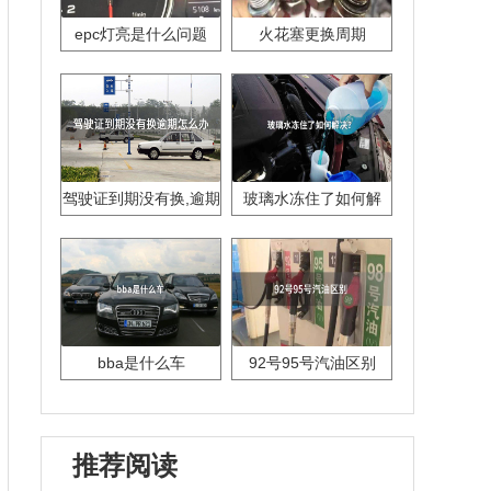
epc灯亮是什么问题
火花塞更换周期
驾驶证到期没有换,逾期
玻璃水冻住了如何解
怎么办??
决？
bba是什么车
92号95号汽油区别
推荐阅读