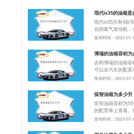
不会少于500公
握省油的技巧。在
现代ix35的油箱
作都能大大节省燃
现代ix35共有4
自然吸气发动机，
前置前驱的驱动方式
发布时间：2023-07-17
PLUS2022款
可能会超出标定的
博瑞的油箱容积为
界度的容积，而从
吉利博瑞的油箱容
内的油品在温度变
可以在汽车的配置单
过程中把油加到油
加满一箱油可以跑
发布时间：2023-07-17
果想了解油箱的剩
油量。一般都是通
针靠近E的时就表
数值会真实的反应
缤智油箱为多少升
的时候就要加油，
缤智油箱容积为5
会超出标定的容积
的配置单上查看。缤
的容积，而从安全
可以跑的里程为79
发布时间：2023-07-17
油品在温度变高的
量。一般都是通过
中把油加到油箱口
值会真实的反应到