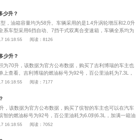
里的。油箱容积大固然是好事，但最根本的还有在日常驾驶中掌
保证安全的前提下，尽量避免急加速，急减速等剧烈的驾驶动
是多少升？
油的消耗。
款车型，油箱容量均为58升。车辆采用的是1.4升涡轮增压和2.0升
全系车型采用6挡自动、7挡干式双离合变速箱，车辆全系均为
。同级别车中，哈弗大狗2021款油箱容积61升，长安CS75
 16:18:55
阅读：8126
油箱容积58升，唐2021款油箱容积68升。实际加油过程中，油的量
容积，这是由于汽车厂家所标定的油箱容积是从油箱底到安全
多少升？
安全界度到油箱口还有一定的空间，这个空间是为了保证油箱
积为70升，该数据为官方公布数据，购买了吉利博瑞的车主也
高的情况下膨胀，而不至于溢出油箱的安全空间。如果在加油
上查看。吉利博瑞的燃油标号为92号，百公里油耗为7.3L，
箱口，就会产生实际加油量比标定油箱容积大的情况。车主如
的里程为959km。日常行驶过程中，需要随时注意油箱的剩余
 16:18:55
阅读：7177
余油量，可以观察油表盘右侧的汽油表，上面标注着E、F，指
过车内的燃油表进行读数的观察，如果没有其他问题，油量的
示快没油了，接近F的时候表示油量充足。
到油表上。仪表的燃油表一般有5到6格，一般燃油表还剩2格
？
以免开到半路没油的情况发生。实际加油过程中，油的量可能
0升，该数据为官方公布数据，购买了缤智的车主也可以在汽车
，这是由于汽车厂家所标定的油箱容积是从油箱底到安全界度
智的燃油标号为92号，百公里油耗为6.0到6.3L，加满一箱油
界度到油箱口还有一定的空间，这个空间是为了保证油箱内的
3到833km。日常行驶过程中，需要随时注意油箱的剩余油
 16:18:55
阅读：7052
情况下膨胀，而不至于溢出油箱的安全空间。如果在加油过程
车内的燃油表进行读数的观察，如果没有其他问题，油量的数
，就会产生实际加油量比标定油箱容积大的情况。
油表上。仪表的燃油表一般有5到6格，一般燃油表还剩2格的