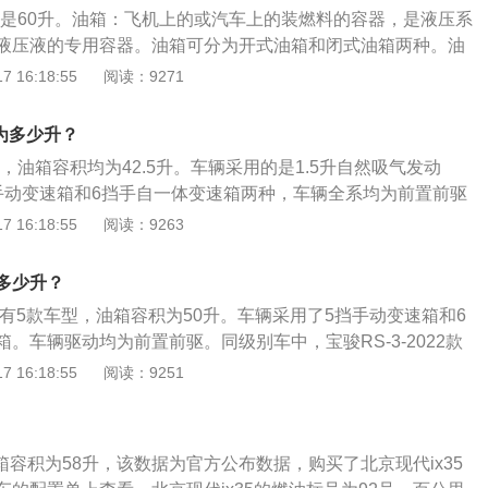
的油箱是60升。油箱：飞机上的或汽车上的装燃料的容器，是液压系
液压液的专用容器。油箱可分为开式油箱和闭式油箱两种。油
容积；吸油管及回油管应插入最低液面以下，以防止吸空和回
 16:18:55
阅读：9271
吸油管和回油管之间的距离要尽可能地远些，之间应设置隔
清洁，油箱应有周边密封的盖板，盖板上装有空气滤清器；油
为多少升？
50mm以上；对油箱内表面的防腐处理要给予充分的注意。一般
型，油箱容积均为42.5升。车辆采用的是1.5升自然吸气发动
箱容量根据车型而定。小型轿车、中型轿车和中型suv的油箱
手动变速箱和6挡手自一体变速箱两种，车辆全系均为前置前驱
间；大型suv的油箱积量是100到1000L。
中，飞度2021款油箱容积为40升，YARiS-L致炫2022款油
 16:18:55
阅读：9263
ARiS-L致享2022款油箱容积为42升。实际加油过程中，油的量
容积，由于汽车厂家所标定的油箱容积是从油箱底到安全界度
多少升？
界度到油箱口仍存在一定的空间，此空间是为了保证油箱内的
共有5款车型，油箱容积为50升。车辆采用了5挡手动变速箱和6
情况下膨胀，而不至于溢出油箱的安全空间。如果在加油过程
。车辆驱动均为前置前驱。同级别车中，宝骏RS-3-2022款
，就会产生实际加油量比标定油箱容积大的情况。车主如果想
南DX3-2022款油箱容积为45升，柯米克-2022款油箱容积为
 16:18:55
阅读：9251
量，可以观察油表盘右侧的汽油表，上面标注着E、F，指针靠
加油过程中，油的量可能会超出标定的容积，这是由于汽车厂家所
油量即将耗尽，接近F的时候表示油量充足。
从油箱底到安全界度的容积，而从安全界度到油箱口还有一定
是为了保证油箱内的油品在温度变高的情况下膨胀，而不至于
油箱容积为58升，该数据为官方公布数据，购买了北京现代ix35
间。如果在加油过程中把油加到油箱口，就会产生实际加油量