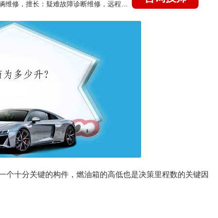
国家认证的汽车维修技师，15年德美日等各系车辆维修，擅长：疑难故障诊断维修，远程维修技术指导
车辆一个十分关键的构件，燃油箱的高低也是决策里程数的关键因