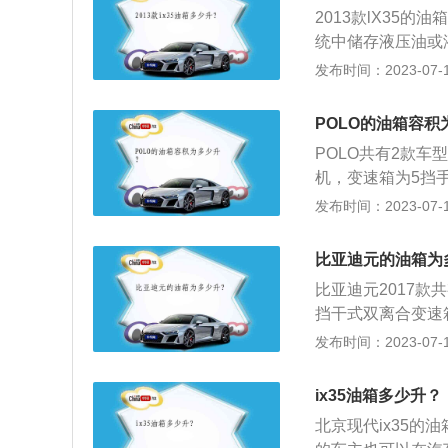
2013款lX35
统中储存液压油或
箱必须有足够大的
发布时间：2023-07-17
油飞溅产生气泡；
板；为了保持油液
POLO的油箱容积
箱底部应距地面l
POLO共有2款车
油箱容量：汽车油
机，变速箱为5挡
积量在55到70L之
的驱动方式。同级别车
发布时间：2023-07-17
箱容积为42升，Y
可能会超出标定的
比亚迪元的油箱为
的容积，而从安全
比亚迪元2017款
油品在温度变高的
挡干式双离合变速箱
中把油加到油箱口
油箱容积为45升，东
发布时间：2023-07-17
了解油箱的剩余油
52.8升。实际
近E的时候就表示
标定的油箱容积是
ix35油箱多少升？
的空间，这个空间
北京现代ix35的
溢出油箱的安全空