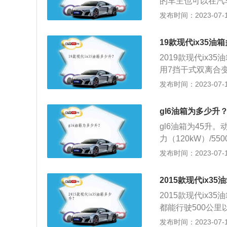
的车主也可以在汽车
比标定油箱容积大
油耗为6.1到6.
发布时间：2023-07-17
侧的汽油表，上面
需要随时注意油箱
表示油量充足。
果没有其他问题，
19款现代ix35油
格，一般燃油表还
2019款现代ix3
加油过程中，油的
用7挡干式双离合
积是从油箱底到安
现代ix35开始油
发布时间：2023-07-17
空间是为了保证油
程中，油的量可能
全空间。如果在加
油箱底到安全界度
积大的情况。
gl6油箱为多少升
为了保证油箱内的
gl6油箱为45升
间。如果在加油过
力（120kW）/55
的情况。车主如果
整车线条丰富，营
发布时间：2023-07-17
标注着E、F，指
条分割一个平面，
灯眉呼应，双掠峰
2015款现代ix3
2015款现代ix
都能行驶500公里
汽车厂家都遵循一
发布时间：2023-07-17