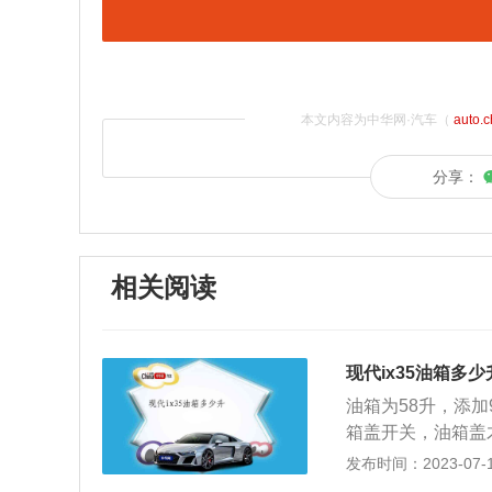
本文内容为中华网·汽车（
auto.
分享：
相关阅读
现代ix35油箱多少
油箱为58升，添
箱盖开关，油箱盖
箱盖上。4、将加
发布时间：2023-07-17
次被切断，代表加