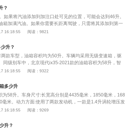
，加完油后拉出加油枪在油箱口等待5秒，让余油在油箱内滴干
升？
闭盖，盖上，确保旋紧。8、最后，请关闭油箱盖。现代ix35
升。如果将汽油添加到加注口处可见的位置，可能会达到46升。
、防止安全隐患，加油枪一定要确保深入到油箱中。2、油箱盖
油箱加满汽油。如果你需要长距离驾驶，只需将其添加到第一
声为准，防止发生意外。3、加油过程中，所有人员不要停留
1、车辆油箱可以容纳多少燃油只不过是两个方面：一个是车
 16:18:55
阅读：9821
加油枪之前，防止静电。4、加油时切断所有电源，避免发生
的油箱容积，另一个是实际加油经验。2、许多驾驶员都有经
加油站打电话、抽烟等，容易引起爆炸事故。6、如果剩余油量
容量小于实际燃油加注量。据汽车专家介绍，之所以会出现这
请尽快到最近加油站加油，以防抛锚。
多少升？
汽车制造商标定的油箱容积是从油箱底部到安全边界的容积，
款共有两款车型，油箱容积均为50升。车辆均采用无级变速箱，驱
箱开口还有一定的空间。该空间用于确保燃油箱中的油在温度
同级别车中，北京现代ix35-2021款的油箱容积为58升，智
溢出燃油箱的安全空间。如果在加油过程中向油箱端口加油，
容积为58升，丰田C-HR2021款的油箱容积为50升。实际加油过
 16:18:55
阅读：9322
手册中标定的油箱容量。油箱内的沉淀、腐蚀、变形等原因会
会超出标定的容积，这是由于汽车厂家所标定的油箱容积是从
的容积，而从安全界度到油箱口还有一定的空间，这个空间是
5油箱多少升
油品在温度变高的情况下膨胀，而不至于溢出油箱的安全空
积为58升。车身尺寸:长宽高分别是4435毫米，1850毫米，168
程中把油加到油箱口，就会产生实际加油量比标定油箱容积大
40毫米。动力方面:使用了两款发动机，一款是1.4升涡轮增压发
想了解油箱的剩余油量，可以观察油表盘右侧的汽油表，上面
.0升自然吸气发动机。前悬架使用了麦弗逊独立悬架，后悬架使
 16:18:55
阅读：9269
针靠近E的时就表示快没油了，接近F的时候表示油量充足。
架。多连杆独立悬架可以提高汽车的操控性和乘坐舒适性。有
驱版车型，四驱版车型搭载了适时四驱系统。
多少升？