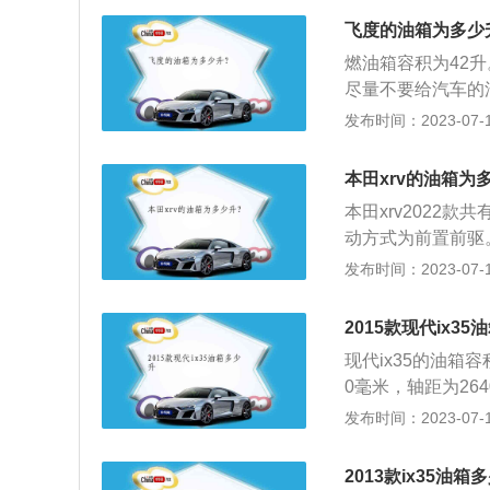
6、为了安全起见
飞度的油箱为多少
净。7、取下油箱封
燃油箱容积为42
加油注意事项：1
尽量不要给汽车的
的关闭以听到卡止
个跳跃枪中即可。
发布时间：2023-07-17
在车内。另外在拿
辆操作手册中标定
事故。5、切忌在
验，手册中的油箱
已经低于1／4，
本田xrv的油箱为
样的误差，是因为
本田xrv2022
而从安全边界到油
动方式为前置前驱。
升高时膨胀，以免
跑2021款的油箱
发布时间：2023-07-17
实际加油量将大于
程中，油的量可能
影响油箱的容量。
油箱底到安全界度
2015款现代ix3
为了保证油箱内的
现代ix35的油箱容
间。如果在加油过
0毫米，轴距为26
的情况。车主如果
动机，另一款是2
发布时间：2023-07-17
标注着E、F，指
用了多连杆独立悬
前驱版车型也有四
2013款ix35油箱