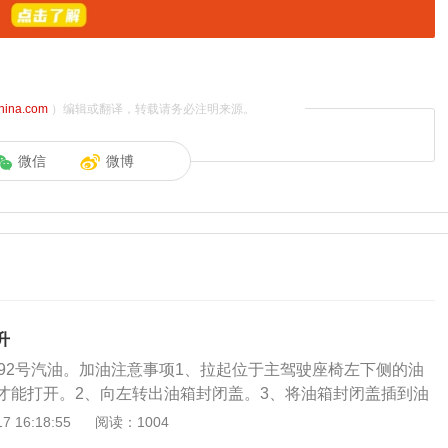
china.com
）编辑或翻译，转载请务必注明来源。
微信
微博
升
加92号汽油。加油注意事项1、拉起位于主驾驶座椅左下侧的油
才能打开。2、向左转出油箱封闭盖。3、将油箱封闭盖插到油
注枪插入燃油加注口直到限位位置。5、需要留意，加注枪第一
 16:18:55
阅读：1004
满油了。不要继续加油，否则油箱中的膨涨室也会充填燃油。