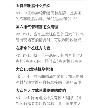
固特异轮胎什么档次
<&list>固特异轮胎是高档品牌，是美国
的汽车轮胎品牌。虽然是高档轮胎品
牌，但是中高低端的轮胎都有生产，这
国六排气管堵塞怎么清理
也是为了更好的开拓市场。
<&list>1、当车主发现自己的国六车排气
管出现堵塞的情况时，可以利用铁丝或
者是细棍，直接将杂物给取出来，如果
在家拿什么练方向盘
堵塞情况比较严重，也可以采取应急措
<&list>1、找一只平底锅，把两耳看作3
施。 <&list>2、直接利用木棍将所有的
点和9点钟方向，同时在6点钟和12点钟
杂物推到排气管里面的位置处，然后将
方向做一个标记。 <&list>2、双手握住
三元催化器拆解开，就可以将堵塞的东
大众1.8t发动机烧机油
平底锅两耳，然后往左打半圈、一圈、
西取出来。但如果是因为积碳过多引起
<&list>1、前后曲轴油封老化：前后曲轴
一圈半的练习，往右同样也要打相同的
的堵塞，就需要将三元催化器泡在草酸
油封与油大面积且持续接触，油的杂质
圈数。 <&list>3、最后强调要反复练
中进行清洗。 <&list>3、也可以利用清
和发动机内持续温度变化使其密封效果
习，这样就可以形成肌肉记忆，在真实
大众冬天过减速带咯吱咯吱响
洗剂对堵塞的情况得到解决，将清洗剂
逐渐减弱，导致渗油或漏油。<&list>2、
驾驶车辆时，不需要记忆也能打好方
放在燃油箱中，与燃油混合后，车辆启
<&list>1.转向器拉杆头有较大间隙，判
活塞间隙过大：积碳会使活塞环与缸体
向。
动时，就可以和汽油一起进入到燃烧
断间隙需要专用仪器和工具，车主本人
的间隙扩大，导致机油流入燃烧室中，