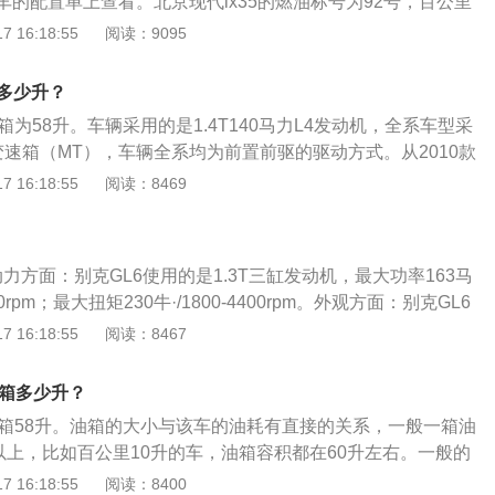
的配置单上查看。北京现代ix35的燃油标号为92号，百公里
的情况。车主如果想了解油箱的剩余油量，可以观察油表盘右
3L，加满一箱油可以跑的里程为921到951km。日常行驶过程中，
 16:18:55
阅读：9095
标注着E、F，指针靠近E的时就表示快没油了，接近F的时候
的剩余油量。一般都是通过车内的燃油表进行读数的观察，如
油量的数值会真实的反应到油表上。仪表的燃油表一般有5到6
箱多少升？
剩2格的时候就要加油，以免开到半路没油的情况发生。实际
5油箱为58升。车辆采用的是1.4T140马力L4发动机，全系车型采
量可能会超出标定的容积，这是由于汽车厂家所标定的油箱容
变速箱（MT），车辆全系均为前置前驱的驱动方式。从2010款
全界度的容积，而从安全界度到油箱口还有一定的空间，这个
箱容量有所减小，其中2012款开始油箱容积为57升。实际加油过
 16:18:55
阅读：8469
箱内的油品在温度变高的情况下膨胀，而不至于溢出油箱的安
会超出标定的容积，这是由于汽车厂家所标定的油箱容积是从
油过程中把油加到油箱口，就会产生实际加油量比标定油箱容
的容积，而从安全界度到油箱口还有一定的空间，这个空间是
？
油品在温度变高的情况下膨胀，而不至于溢出油箱的安全空
。动力方面：别克GL6使用的是1.3T三缸发动机，最大功率163马
程中把油加到油箱口，就会产生实际加油量比标定油箱容积大
00rpm；最大扭矩230牛·/1800-4400rpm。外观方面：别克GL6
想了解油箱的剩余油量，可以观察油表盘右侧的汽油表，上面
造多重层次感，发动机盖上从中央隆起，向周围扩展的5根线
 16:18:55
阅读：8467
针靠近E的时就表示快没油了，接近F的时候表示油量充足。
前保险杠下，进气格栅两侧，磨砂质感镀铬回旋饰条，与大灯
腰线组合出的多面光影感。
5油箱多少升？
35油箱58升。油箱的大小与该车的油耗有直接的关系，一般一箱油
以上，比如百公里10升的车，油箱容积都在60升左右。一般的
个规律，那就是油箱的加满油量一般支持行驶600公里左右，
 16:18:55
阅读：8400