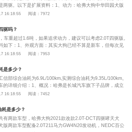
是两驱。以下是扩展资料：1、动力：哈弗大狗中华田园犬版
涡轮增压汽油机，最大马力为211Ps，最大功率155kW，均高于
 16:18:55
阅读：7972
9PS及124kW，传动系统匹配的依旧是7挡双离合变速箱。2、配
纳第五代Haldex四驱系统和后桥牙嵌式差速锁，在这两把差速
四驱吗？
能够实现车轮间100%扭矩传递。凭借强大的动力总成，哈弗
，车重超过1.6吨，如果追求动力，建议可以考虑2.0T四驱版。
的户外艰险路况。外观方面，中华田园犬版更是加入了大量的
料如下：1、外观方面：其实大狗已经不算是新车，但每次见
增添了车辆的越野感。峡谷包围式格栅、川流式装饰条和高亮
错的新鲜感，方方正正的车身、复古的前大灯、光黑的车身包
 16:18:55
阅读：7953
，让整车的硬朗气质更上一个台阶。3、内饰：依旧保持哈弗
满野性，即使这是一台城市SUV。大尺寸的六边形进气格+粗
感。全液晶仪表盘搭配12.3英寸中控液晶屏，除了带来更新颖
板，保持硬朗的同时也有着一定的时尚气息;同时2.0T车型也可
提升了内饰整体的科技感。副驾驶前的扶手采用撞色设计，不
耗是多少？
铬装的专属中网，看起来也要更野性一些。2、尺寸方面：2.0
调，更是再次彰显了其越野车型的身份。
信部综合油耗为6.9L/100km,实测综合油耗为9.35L/100km。
628/1890(1910)/1780mm，轴距为2738mm，在车身长度
车的详细介绍：1、概况：哈弗是长城汽车旗下子品牌，成立
型要略微长上ー点。侧裙的镀铬装饰，以及车顶上的黑色鲨鱼鳍都
9日。以SUV车型为主的哈弗品牌与长城品牌并行运营，使用独立
 16:18:55
阅读：7452
专属设计。3、配置方面：车头的标志性圆形复古灯组采用时下已
品研发、生产、服务等体系。主营SUV生产及销售业务。旗下
光源，并且下方加入ACC自适应巡航系统所需要的毫米波雷达。
系三个车系。2、车型：H系包括哈弗H2s、哈弗H2、哈弗H
驱油耗是多少？
H6、哈弗H6Coupe、哈弗H7、哈弗H9。M系包括哈弗M6等。
共有两款车型，哈弗大狗2021款改款2.0T-DCT四驱哮天犬
哈弗F7等。
版两款车型配备2.0T211马力GW4N20发动机，NEDC百公