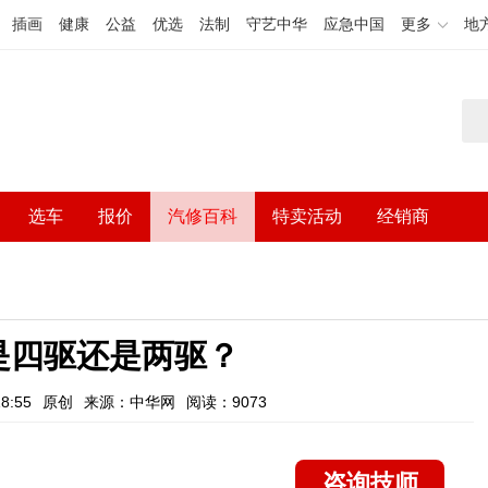
插画
健康
公益
优选
法制
守艺中华
应急中国
更多
地
选车
报价
汽修百科
特卖活动
经销商
是四驱还是两驱？
8:55
原创
来源：中华网
阅读：9073
咨询技师