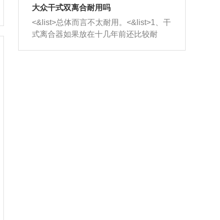
室，最后形成废气排出，就可以让三元
无法制作，需要将车辆送到修理厂或4s
造成烧机油。<&list>3、机油粘度。使用
大众干式双离合耐用吗
催化器得到清洗，排气管堵塞的情况就
店；<&list>2.车辆半轴套管防尘罩破
机油粘度过小的话，同样会有烧机油现
<&list>总体而言不太耐用。<&list>1、干
能够得到解决。
裂，破裂后会出现漏油现象，使半轴磨
象，机油粘度过小具有很好的流动性，
式离合器如果放在十几年前还比较耐
损严重，磨损的半轴容易损坏，产生异
容易窜入到气缸内，参与燃烧。<&list>
用，但是由于现在的汽车发动机动力输
响；<&list>3.稳定器的转向胶套和球头
4、机油量。机油量过多，机油压力过
出越来越高，使得干式离合器散热不足
老化，一般是使用时间过长造成的。解
大，会将部分机油压入气缸内，也会出
的缺陷也逐渐暴露出来。<&list>2、由于
决方法是更换新的质量好的转向橡胶套
现烧机油。<&list>5、机油滤清器堵塞：
干式双离合的工作环境暴露在空气中，
和球头。
会导致进气不畅，使进气压力下降，形
而离合器的散热也是通离合器罩上面的
成负压，使机油在负压的情况下吸入燃
几个小孔来进行散热。但是在行驶过程
烧室引起烧机油。<&list>6、正时齿轮或
中变速箱需要换挡，就不得不使得离合
链条磨损：正时齿轮或链条的磨损会引
器频繁工作。<&list>3、长时间的低速行
起气阀和曲轴的正时不同步。由于轮齿
驶以及过于频繁的启停，导致离合器的
或链条磨损产生的过量侧隙，使得发动
温度不断升高，而低速行驶时空气流动
机的调节无法实现：前一圈的正时和下
效率不高，无法将离合器中的热量有效
一圈可能就不一样。当气阀和活塞的运
的带走，导致离合器内部的温度不断升
动不同步时，会造成过大的机油消耗。
高，加速离合器的磨损。
解决方法：更换正时齿轮或链条。<&list
>7、内垫圈、进风口破裂：新的发动机
设计中，经常采用各种由金属和其他材