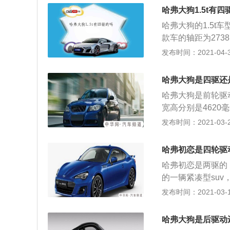
升涡轮增压发动机最
梁非独立悬架。麦
哈弗大狗1.5t有四
大扭矩为285牛米
L型控制臂，这种
哈弗大狗的1.5t
内直喷技术，并且
的乘坐空间和后备
款车的轴距为273
速箱。2.0升涡轮增
（毫米），1780
发布时间：2021-04-30
每分钟，最大扭矩为
发动机。哈弗大狗的
机搭载了缸内直喷
这款发动机的最大功
速双离合变速箱。
哈弗大狗是四驱还
0转每分钟。这款
大狗的前悬架使用
哈弗大狗是前轮驱
盖缸体。使用铝合
架可以提高车轮的
宽高分别是4620
控性和燃油合理性
738毫米（mm）
发布时间：2021-03-23
器可以提高汽车的
的是1.5升涡轮增
来的产品，这样的
矩，这款发动机的最
变速器多了一套离
哈弗初恋是四轮驱
最大扭矩转速为14
用是调节奇数挡的
哈弗初恋是两驱的
术，而且使用的是
架使用的是麦弗逊
的一辆紧凑型suv
量，这样子可以提
米（mm），184
发布时间：2021-03-19
离合变速器。 双
是1.5升涡轮增压
的一套离合器功能
110kw，最大功
的。 使用双离合
哈弗大狗是后驱动
转速为两千到44