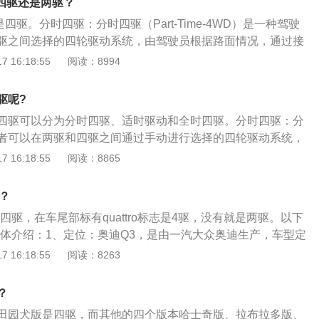
t四驱还是两驱？
，避免车子在行驶中出现颤抖,从而让车子更加省油。通过预估
t是四驱。分时四驱：分时四驱（Part-Time-4WD）是一种驾驶
滴加速或刹车，油耗经济性可增加多达20%。保持轮胎气压适
驱之间选择的四轮驱动系统，由驾驶员根据路面情况，通过接
推荐的水平上。胎压每低于推荐值2个PS1（相当于公制0.2
换两轮驱动或四轮驱动模式，这也是很多“硬派”越野车常用的
 16:18:55
阅读：8994
气压2.4而言），油耗增加1%。定期保养或者检查车辆：定时
驱：全时四驱全称为全时全轮驱动，英文写作AWD、4WD
少积碳（积碳会使你点火不顺畅、加速乏力，油耗增加，严重
车辆在任何状态下，所有车轮均会得到动力。相比两驱以及下
）；定时检查空气格脏了久换，喷油嘴，火花塞，节气门到公
驱呢?
适时四驱，全时四驱车型通过障碍物能力更强、反应速度更
换。驾驶时关闭车窗。开窗行驶会增加风的阻力，风的阻力越
四驱可以分为分时四驱、适时驱动和全时四驱。分时四驱：分
驱也被广泛地运用在军事和赛车领域。
越大，就需要更大动力，从而也会增加油耗。
者可以在两驱和四驱之间通过手动进行选择的四轮驱动系统，
需要通过对分动器的断开或接通达到两驱或四驱的目的这也是
 16:18:55
阅读：8865
功能的SUV最常见的四轮驱动系统。适时驱动：适时驱动就是
才会出现的四轮驱动系统，在一般情况下依然是两轮驱动。它
？
造四驱汽车的成本，也为用户带来良好的燃油经济性。全时四
四驱，在车尾部标有quattro标志是4驱，没有就是两驱。以下
汽车在行驶任何时间所有轮子全部独立运动。全时四驱车比两
具体介绍：1、定位：奥迪Q3，是由一汽大众奥迪生产，车型定
驶基础：更好的动力、牵引力、更好的驾驶体验、在剧烈驾驶
2、动力：搭载的是1.4升涡轮增压发动机，2.0升涡轮增压发动
 16:18:55
阅读：8263
驶更加稳定。
湿式双离合变速箱。车型采用前置前驱和前置四驱的驱动方
车辆的车身长度是4481毫米，宽度是1848毫米，高度是1616
？
田园犬版是四驱，而其他的四个版本哈士奇版、拉布拉多版、