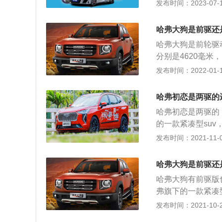
里油耗8L。哈佛大
发布时间：2023-07-17
T211马力GW4N
50km。汽车油
哈弗大狗是前驱还
态、自然风、环境
哈弗大狗是前轮驱
暴，比如：急加油
分别是4620毫米
量大的车比排量小
门五座suv车型，
发布时间：2022-01-14
做功。汽车自重大
有169马力和28
土路、泥泞路、松
每分钟，最大扭矩为
然风：迎风行驶、
哈弗初恋是两驱的
机搭载了cvvl
缸体温度低，冷起
哈弗初恋是两驱的
盖缸体可以降低发
耗增大。同时，气
的一款紧凑型suv
款发动机匹配的是
耗。
米，1619毫米。
发布时间：2021-11-06
传动效率。双离合
5升涡轮增压四缸发
来控制偶数挡的。
钟，最大扭矩为22
悬架使用了麦弗逊
哈弗大狗是前驱还
载了多点电喷技术
高汽车的操控性和
哈弗大狗有前驱版
发动机的重量，这
种悬架是基于双叉
弗旗下的一款紧凑型
是6速手动变速箱
米，轴距为2738
发布时间：2021-10-26
传动效率，双离合
两款发动机，一款是
来控制偶数挡的。