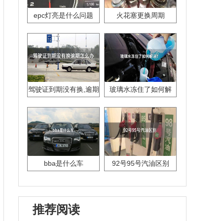
epc灯亮是什么问题
火花塞更换周期
驾驶证到期没有换,逾期
玻璃水冻住了如何解
怎么办??
决？
bba是什么车
92号95号汽油区别
推荐阅读