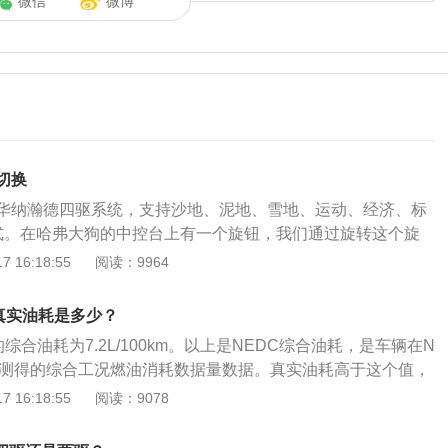
微信
微博
切换
华纳瀚德四驱系统，支持沙地、泥地、雪地、运动、经济、标
式。在哈弗大狗的中控台上有一个旋钮，我们通过旋转这个旋
式。根据不同的路况，我们可以选择合适的驾驶模式。标准模
 16:18:55
阅读：9964
靠两个前轮带动，是大家常用的模式，经济模式则相对比较节
，我们可以打开运动模式。在泥泞路段，我们可以打开泥地模
驱真实油耗是多少？
打开沙地模式。遇到雪地，那就开启雪地模式。
的综合油耗为7.2L/100km。以上是NEDC综合油耗，是车辆在N
所测得的综合工况燃油消耗数据量数据。真实油耗高于这个值，
开车时，以下5个小技巧可以帮助降低油耗：车辆在起步过程中，
 16:18:55
阅读：9078
轻的踩下油门，缓缓提速，不要一下子猛踩油门，猛踩油门会
加油，轻刹车，早刹车：在开车时，应轻踩油门，尽量避免发