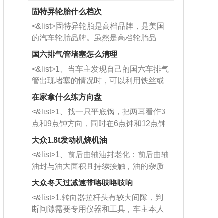
固特异轮胎什么档次
<&list>固特异轮胎是高档品牌，是美国
的汽车轮胎品牌。虽然是高档轮胎品
牌，但是中高低端的轮胎都有生产，这
国六排气管堵塞怎么清理
也是为了更好的开拓市场。
<&list>1、当车主发现自己的国六车排气
管出现堵塞的情况时，可以利用铁丝或
者是细棍，直接将杂物给取出来，如果
在家拿什么练方向盘
堵塞情况比较严重，也可以采取应急措
<&list>1、找一只平底锅，把两耳看作3
施。 <&list>2、直接利用木棍将所有的
点和9点钟方向，同时在6点钟和12点钟
杂物推到排气管里面的位置处，然后将
方向做一个标记。 <&list>2、双手握住
三元催化器拆解开，就可以将堵塞的东
大众1.8t发动机烧机油
平底锅两耳，然后往左打半圈、一圈、
西取出来。但如果是因为积碳过多引起
<&list>1、前后曲轴油封老化：前后曲轴
一圈半的练习，往右同样也要打相同的
的堵塞，就需要将三元催化器泡在草酸
油封与油大面积且持续接触，油的杂质
圈数。 <&list>3、最后强调要反复练
中进行清洗。 <&list>3、也可以利用清
和发动机内持续温度变化使其密封效果
习，这样就可以形成肌肉记忆，在真实
大众冬天过减速带咯吱咯吱响
洗剂对堵塞的情况得到解决，将清洗剂
逐渐减弱，导致渗油或漏油。<&list>2、
驾驶车辆时，不需要记忆也能打好方
放在燃油箱中，与燃油混合后，车辆启
<&list>1.转向器拉杆头有较大间隙，判
活塞间隙过大：积碳会使活塞环与缸体
向。
动时，就可以和汽油一起进入到燃烧
断间隙需要专用仪器和工具，车主本人
的间隙扩大，导致机油流入燃烧室中，