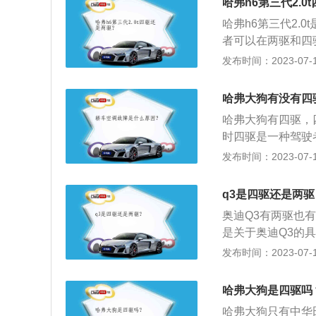
哈弗h6第三代2.0
动机转速瞬间提高
哈弗h6第三代2.0
路况才去慢且均匀
者可以在两驱和四
当：保持胎压在厂商
通或断开分动箱切
发布时间：2023-07-17
左右一相对于标准
四驱形式。全时四
保养换机油可以减
等。顾名思义就是
的甚至会导致缺缸
哈弗大狗有没有四
面要介绍得分时、
里数要清洗或者更
哈弗大狗有四驱，
快。因此，全时四
大，车受的阻力也
时四驱是一种驾驶
有驾驶者根据驾驶
发布时间：2023-07-17
越野车或带有四驱
只有在适当的时候
q3是四驱还是两驱
的出现不仅降低打
奥迪Q3有两驱也有
驱：全时四驱就是
是关于奥迪Q3的
驱车有更优异的驾
位紧凑级别suv。
发布时间：2023-07-17
情况下更安全、行
机，全系匹配七挡
式。3、尺寸：机动
哈弗大狗是四驱吗
毫米。
哈弗大狗只有中华