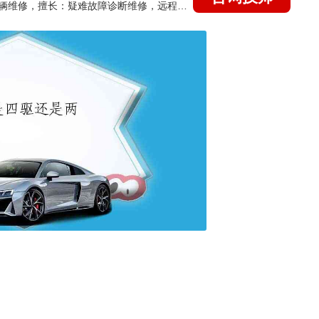
国家认证的汽车维修技师，15年德美日等各系车辆维修，擅长：疑难故障诊断维修，远程维修技术指导