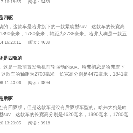
狗2.0T四驱油箱是一样的，加满一箱油跑的距离如下：配备2.0
 16:18:55
阅读：6459
20发动机，油箱容量60L，加满一箱油能跑的距离为60/8*100=7
耗的高低与五大因素直接相关，即驾驶习惯、汽车本身、道路状
是四驱
温度。会使汽车油耗增加的具体因素如下：驾驶习惯：驾驶粗
动的，这款车是哈弗旗下的一款紧凑型suv，这款车的长宽高
、常超车、遇红灯不提前松油门会使油耗增高。汽车本身：排
，1890毫米，1780毫米，轴距为2738毫米。哈弗大狗是一款五
的车油耗大，因为排量大功率一般就大，需要更多的汽油燃烧
这款车全系都使用了1.5升涡轮增压四缸发动机。这款发动机拥
 16:20:11
阅读：4639
的车油耗会高，因为自重大需要更大的驱动扭矩。道路状态：
5牛米的最大扭矩，这款发动机的最大功率转速为5000到5600转
软路面、山路等，在这些路面行驶，阻力大，耗油会增加。自
285牛米，最大扭矩转速为1400到3600转每分钟。这款发动
大风天行驶，汽车阻力增大，油耗增加。环境温度低，发动机
还是四驱的
技术和缸内直喷技术，并且使用了铝合金缸盖缸体。使用铝合金缸
动时喷入的汽油不易雾化，需要喷入更多的汽油才能燃烧，油
，这是一款前置发动机前轮驱动的suv。哈弗初恋是哈弗旗下
动机的重量，这样可以提高汽车的操控性和燃油经济性。与这
温低，发动机电脑会控制用更高转速来热车，这也会增大油
，这款车的轴距为2700毫米，长宽高分别是4472毫米，1841毫
7速双离合变速箱。双离合变速箱可以提高汽车的换挡速度和
哈弗初恋全系都使用了1.5升涡轮增压四缸发动机。哈弗初恋的1.
 11:40:06
阅读：3894
变速箱的一套离合器是用来控制奇数挡的，另一套离合器是用
动机最大功率为110kw，最大功率转速为5500到6000转每分
使用双离合变速箱可以提高汽车的燃油经济性。哈弗大狗的前
0牛米，最大扭矩转速为2000到4400转每分钟。这款发动机搭
独立悬架，后悬架使用了多连杆独立悬架。多连杆悬架可以提
是后驱
，并且使用了铝合金缸盖缸体。使用铝合金缸盖缸体可以降低
乘坐舒适性。多连杆悬架是一种结构比较复杂的独立悬架，这
也有四驱版，但是这款车是没有后驱版车型的。哈弗大狗是哈
样可以提高汽车的操控性和燃油经济性。与这款发动机匹配的
臂悬架改进而来的。
suv，这款车的长宽高分别是4620毫米，1890毫米，1780毫
或7速双离合变速箱。双离合变速箱可以提高汽车的换挡速度和
毫米。哈弗大狗是一款五门五座suv车型。哈弗大狗一共使用了
 13:20:05
阅读：3918
变速箱的一套离合器是用来控制奇数挡的，另一套离合器是用
1.5升涡轮增压发动机，另一款是2.0升涡轮增压发动机。1.5
哈弗初恋的前悬架使用了麦弗逊独立悬架，后悬架使用了扭力