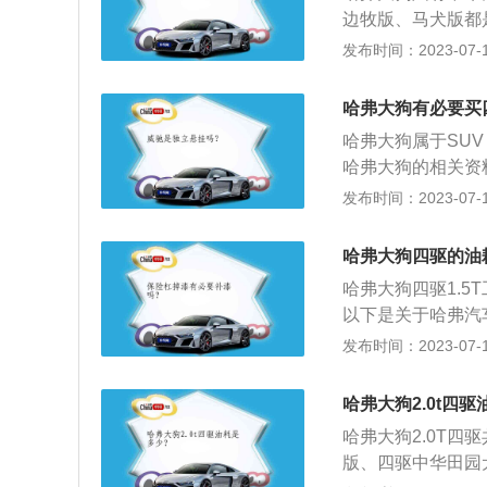
边牧版、马犬版都
搭载了一台2.0T
发布时间：2023-07-17
1.5T版本的16
置：提供了博格华
哈弗大狗有必要买
锁的帮助下，车辆
哈弗大狗属于SUV
大狗可以克服大量
哈弗大狗的相关资
选装套件，进一步
到它仍可以给人不
发布时间：2023-07-17
黑鲨鳍天线的增加
围，都让这款车充
大狗一贯的科技质
壮的保险杠的下护
的驾控体验外，也
哈弗大狗四驱的油
以选装仅有两条镀
仅点亮了整体的色
哈弗大狗四驱1.5T工
T车型的长宽高分别为4
以下是关于哈弗汽
上相比1.5T车
于2013年3月2
发布时间：2023-07-17
是2.0T车型的
的标识，独立的产
经全面普及LED
包含H系、M系、F
哈弗大狗2.0t四
4、哈弗H5、哈弗
哈弗大狗2.0T四驱
F系包括哈弗F5、
版、四驱中华田园犬