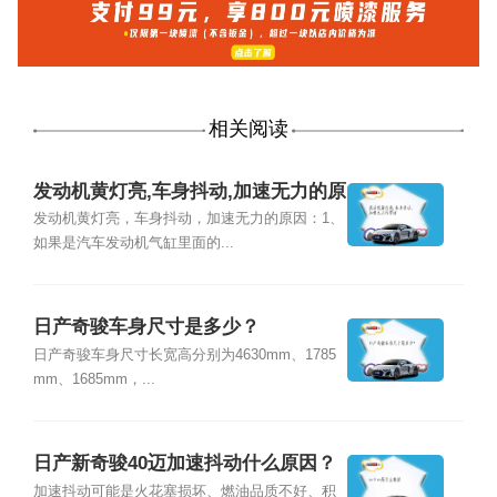
相关阅读
发动机黄灯亮,车身抖动,加速无力的原
因
发动机黄灯亮，车身抖动，加速无力的原因：1、
如果是汽车发动机气缸里面的...
日产奇骏车身尺寸是多少？
日产奇骏车身尺寸长宽高分别为4630mm、1785
mm、1685mm，...
日产新奇骏40迈加速抖动什么原因？
加速抖动可能是火花塞损坏、燃油品质不好、积