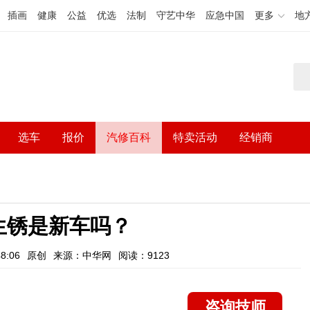
插画
健康
公益
优选
法制
守艺中华
应急中国
更多
地
选车
报价
汽修百科
特卖活动
经销商
生锈是新车吗？
8:06
原创
来源：中华网
阅读：9123
咨询技师