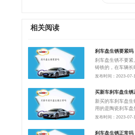
相关阅读
刹车盘生锈要紧吗
刹车盘生锈不要紧
铸铁的，在车辆长
要跟环境有关，经
发布时间：2023-07-17
多，从而会影响到
方，能一定程度避
买新车刹车盘生锈
要在安全的路段上
新买的车刹车盘生
生摩擦，从而去掉
用的是陶瓷刹车盘
行处理，找专业人
生摩擦，所以并没
发布时间：2023-07-17
这里面最大的磨损
很容易就会生锈，
质，一般情况下都
的解决方法：刹车
刹车盘生锈正常吗