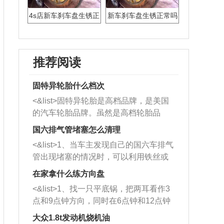
4s店新车刹车盘生锈正
新车刹车盘生锈正常吗
常吗
推荐阅读
固特异轮胎什么档次
<&list>固特异轮胎是高档品牌，是美国
的汽车轮胎品牌。虽然是高档轮胎品
牌，但是中高低端的轮胎都有生产，这
国六排气管堵塞怎么清理
也是为了更好的开拓市场。
<&list>1、当车主发现自己的国六车排气
管出现堵塞的情况时，可以利用铁丝或
者是细棍，直接将杂物给取出来，如果
在家拿什么练方向盘
堵塞情况比较严重，也可以采取应急措
<&list>1、找一只平底锅，把两耳看作3
施。 <&list>2、直接利用木棍将所有的
点和9点钟方向，同时在6点钟和12点钟
杂物推到排气管里面的位置处，然后将
方向做一个标记。 <&list>2、双手握住
三元催化器拆解开，就可以将堵塞的东
大众1.8t发动机烧机油