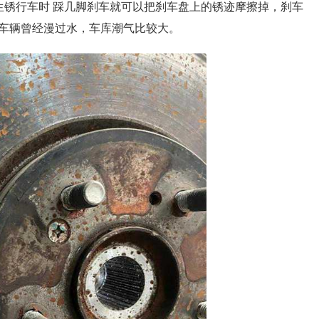
生锈行车时 踩几脚刹车就可以把刹车盘上的锈迹摩擦掉，刹车
车辆曾经漫过水，车库潮气比较大。