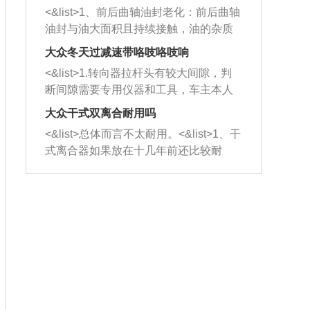
平底锅两耳，然后往左打半圈、一圈、
西取出来。但如果是因为积碳过多引起
<&list>1、前后曲轴油封老化：前后曲轴
一圈半的练习，往右同样也要打相同的
的堵塞，就需要将三元催化器泡在草酸
油封与油大面积且持续接触，油的杂质
圈数。 <&list>3、最后强调要反复练
中进行清洗。 <&list>3、也可以利用清
和发动机内持续温度变化使其密封效果
习，这样就可以形成肌肉记忆，在真实
大众冬天过减速带咯吱咯吱响
洗剂对堵塞的情况得到解决，将清洗剂
逐渐减弱，导致渗油或漏油。<&list>2、
驾驶车辆时，不需要记忆也能打好方
放在燃油箱中，与燃油混合后，车辆启
<&list>1.转向器拉杆头有较大间隙，判
活塞间隙过大：积碳会使活塞环与缸体
向。
动时，就可以和汽油一起进入到燃烧
断间隙需要专用仪器和工具，车主本人
的间隙扩大，导致机油流入燃烧室中，
室，最后形成废气排出，就可以让三元
无法制作，需要将车辆送到修理厂或4s
造成烧机油。<&list>3、机油粘度。使用
大众干式双离合耐用吗
催化器得到清洗，排气管堵塞的情况就
店；<&list>2.车辆半轴套管防尘罩破
机油粘度过小的话，同样会有烧机油现
<&list>总体而言不太耐用。<&list>1、干
能够得到解决。
裂，破裂后会出现漏油现象，使半轴磨
象，机油粘度过小具有很好的流动性，
式离合器如果放在十几年前还比较耐
损严重，磨损的半轴容易损坏，产生异
容易窜入到气缸内，参与燃烧。<&list>
用，但是由于现在的汽车发动机动力输
响；<&list>3.稳定器的转向胶套和球头
4、机油量。机油量过多，机油压力过
出越来越高，使得干式离合器散热不足
老化，一般是使用时间过长造成的。解
大，会将部分机油压入气缸内，也会出
的缺陷也逐渐暴露出来。<&list>2、由于
决方法是更换新的质量好的转向橡胶套
现烧机油。<&list>5、机油滤清器堵塞：
干式双离合的工作环境暴露在空气中，
和球头。
会导致进气不畅，使进气压力下降，形
而离合器的散热也是通离合器罩上面的
成负压，使机油在负压的情况下吸入燃
几个小孔来进行散热。但是在行驶过程
烧室引起烧机油。<&list>6、正时齿轮或
中变速箱需要换挡，就不得不使得离合
链条磨损：正时齿轮或链条的磨损会引
器频繁工作。<&list>3、长时间的低速行
起气阀和曲轴的正时不同步。由于轮齿
驶以及过于频繁的启停，导致离合器的