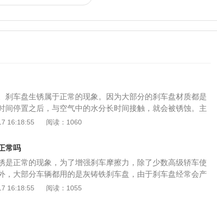
。刹车盘生锈属于正常的现象。因为大部分的刹车盘材质都是
时间停置之后，与空气中的水分长时间接触，就会被锈蚀。主
历风吹雨打都会生锈，但是要注意处理，否则锈迹就会越来越
 16:18:55
阅读：1060
刹车的效果。在停放车辆时尽量是要有遮盖或较为干燥的地
免生锈。要是出现轻微的生锈，这种情况比较容易解决。只需
正常吗
驾驶汽车时，连续踩制动踏板，这时刹车片与刹车卡钳就会发
锈是正常的现象，为了增强刹车摩擦力，除了少数高级轿车使
锈迹。如果出现严重的生锈，这种情况就需要到汽车维修店进
外，大部分车辆都用的是灰铸铁刹车盘，由于刹车盘经常会产
员进行抛光除锈。刹车主要是靠刹车盘卡钳和刹车片来作用，
有做防锈保护。在空气湿度较大或雨天环境下，灰铸铁刹车盘
 16:18:55
阅读：1055
件就是刹车片，所以只要刹车片没有摸到下限，刹车油没有变
这是因为它本身的材质与水和空气产生的化学反应。轻微生锈
不会影响行车安全。
盘有轻微锈蚀，完全可以通过正常刹车来磨掉，其原理就是通