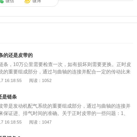
微信
微博
条的还是皮带的
链条，10万公里需要检查一次，如有损坏则需要更换。正时皮
统的重要组成部分，通过与曲轴的连接并配合一定的传动比来
的准确。轩逸是东风日产乘用车公司在1959年推出的一个轿车
 16:18:55
阅读：1052
，“车内空气质量”“车内噪音”分数领先于同批次其他车型，在节
合油耗”“尾气排放”遥遥领先于同批次车型。轩逸曾一举拿下白金
带还是链条
乘用车销量冠军王座并连续稳夺轿车市场排行榜第一名。
皮带是发动机配气系统的重要组成部分，通过与曲轴的连接并
来保证进、排气时间的准确。关于正时皮带的一些问题：1、
胶表面，断了是因为里面拉筋在使用过程中不断的抻长，超过
 16:18:55
阅读：1047
外到了使用周期该换的正时皮带，即使暂时没断也要换，因为
不准了，影响发动机性能。一般情况较低的是6--7万公里更