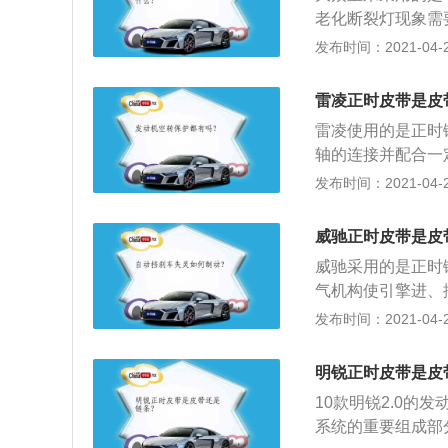
老化断裂灯现象需
致发动机报废。以
发布时间：2021-04-26
拆卸掉，把正时链
镙丝拧上，固定住
雷凌正时皮带是皮
轮轴凹槽平衡对齐
雷凌使用的是正时
轮也是没有滑键的
轴的连接并配合一
里；4、曲轴位置
如下：1、将凸轮
发布时间：2021-04-26
障码；曲轴链轮与
轮记号与前盖记号
惰轮、凸轮轴正时齿
威驰正时皮带是皮
器推杆压缩到最低
威驰采用的是正时
两调整孔与地面平
气机构使引擎进、
正时记号是否正确
地吸气和排气。以
发布时间：2021-04-26
罩；7、装回发电
拆卸掉，把正时链
镙丝拧上，固定住
明锐正时皮带是皮
轮轴凹槽平衡对齐
10款明锐2.0的发
轮也是没有滑键的
系统的重要组成部
里；4、曲轴位置