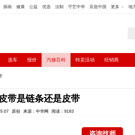
插画
健康
公益
优选
法制
守艺中华
应急中国
更多
地
选车
报价
汽修百科
特卖活动
经销商
带
皮带是链条还是皮带
5:07
原创
来源：中华网
阅读：9183
咨询技师