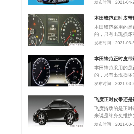
间的准确。正时皮
发布时间：2021-04-26
障码；曲轴链轮与
上的记号对准；2
如曲轴正时齿轮、
本田锋范正时皮带
滑轮安装螺栓1\/
本田锋范采用的是
用卡环钳调整滑轮
的，只有出现损坏
出钢针；5、顺时
正时链条的更换步
发布时间：2021-03-30
右指甲正时皮带外
壳拆掉；转动曲轴
8、着车检查发动
轴； 2、转动进
本田锋范正时皮带
将专用工具卡进去
本田锋范采用的是
安装时，皮带轮上
的，只有出现损坏
感器是可以调整的
正时链条的更换步
发布时间：2021-03-30
带轮都是自由转动
壳拆掉；转动曲轴
轴； 2、转动进
飞度正时皮带还是
将专用工具卡进去
飞度搭载的是正时
安装时，皮带轮上
来说是终身免维护
感器是可以调整的
动机报废。 以下
发布时间：2021-03-30
带轮都是自由转动
掉，把正时链条外