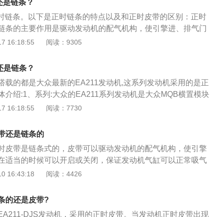
带还是链条？
-10万公里更换正时皮带。各种品牌汽车的更换时间有所不同，可
是正时链条。以下是正时链条的特点以及和正时皮带的区别：正时
体规定，按规定时间更换就行。2、正时皮带如果有故障，一
链条的主要作用是驱动发动机的配气机构，使引擎进、排气门
机会产生异响。因此，经常听听发动机声音是否正常很有好
或关闭。正时链条拥有使用时间长，传动可靠，同时还能节省
 16:18:55
阅读：9305
定（或达到）更换的公里数时，更应该注意随时听听发动机是
已经广泛运用于各个车型。正时链条和正时皮带的区别：两者
接近规定更换时间就提前更换，这样，可避免在使用中发生断
可靠性与维护周期。正时链条可靠且几乎终身免维护，正时皮
坏发动机。3、点火正时不对对汽车的影响很大，汽油在引擎
带还是链条？
属于易损件，需要经常更换。
靠火星塞那边跳出火花来点燃的，要使引擎顺利发动，而且燃
搭载的都是大众最新的EA211发动机,这系列发动机采用的是正
火花要够强才行，但更重要的是火花跳出来的时间必须恰当正
介绍:1、系列:大众的EA211系列发动机是大众MQB横置模块
影响到引擎的马力，这火花从火星塞跳出来的时机就是所谓的
之一。模块化平台能让汽车厂家高效的生产方式，通过模块化
 16:18:55
阅读：7730
是以活塞走到上死点前多少曲轴转角的角度来表示，例如上死
低设计制造成本，目前大众在售车型大多是基于MQB平台出来
时间为单位。
原理:ea211是1.4t涡轮增压发动机。涡轮增压发动机是指配备
带还是链条的
机，其是利用发动机排出的废气惯性冲力来推动涡轮室内的涡
时皮带是链条式的，皮带可以驱动发动机的配气机构，使引擎
轴的叶轮，叶轮压送由空气滤清器管道送来的空气，使之增压
在适当的时候可以开启或关闭，保证发动机气缸可以正常吸气
是发动机配气系统的主要组成部分，可以有效保证发动机进气
 16:43:18
阅读：4426
准确使用。当正时皮带断裂导致发动机无法正常使用，根据原
时间更换汽车的正时皮带。正时皮带自身变化量小，但如果使
条的还是皮带?
不需要定期更换，因为链条的材质决定了使用的周期比较长。
A211-DJS发动机，采用的正时皮带。当发动机正时皮带出现