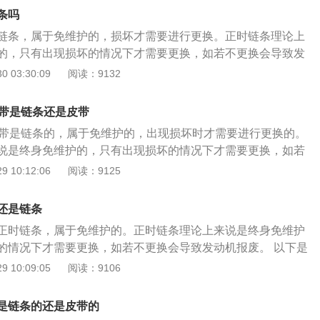
； 2、转动进排气凸轮轴，凸轮轴后端有凹槽，将两根凸轮轴
条吗
专用工具卡进去； 3、拆下旧链条装上新链条。曲轴皮带轮也
链条，属于免维护的，损坏才需要进行更换。正时链条理论上
装时，皮带轮上面有一个圆孔，对正链条外壳上面的凹槽里；
的，只有出现损坏的情况下才需要更换，如若不更换会导致发
器是可以调整的，安装时要不间隙调整到位，不然会报故障
是正时链条的更换步骤： 1、将气门室盖拆开，曲轴皮带轮拆卸
 03:30:09
阅读：9132
带轮都是自由转动的。
壳拆掉；转动曲轴，将曲轴转到一缸上止点，将曲轴固定镙丝
； 2、转动进排气凸轮轴，凸轮轴后端有凹槽，将两根凸轮轴
皮带是链条还是皮带
专用工具卡进去； 3、拆下旧链条装上新链条。曲轴皮带轮也
皮带是链条的，属于免维护的，出现损坏时才需要进行更换的。
装时，皮带轮上面有一个圆孔，对正链条外壳上面的凹槽里；
说是终身免维护的，只有出现损坏的情况下才需要更换，如若
器是可以调整的，安装时要不间隙调整到位，不然会报故障
机报废。 以下是正时链条的更换步骤： 1、将气门室盖拆开，
 10:12:06
阅读：9125
带轮都是自由转动的。
，把正时链条外壳拆掉；转动曲轴，将曲轴转到一缸上止点，
上，固定住曲轴； 2、转动进排气凸轮轴，凸轮轴后端有凹
还是链条
凹槽平衡对齐，将专用工具卡进去； 3、拆下旧链条装上新链
正时链条，属于免维护的。正时链条理论上来说是终身免维护
是没有滑键的，安装时，皮带轮上面有一个圆孔，对正链条外
的情况下才需要更换，如若不更换会导致发动机报废。 以下是
 4、曲轴位置传感器是可以调整的，安装时要不间隙调整到
骤： 1、将气门室盖拆开，曲轴皮带轮拆卸掉，把正时链条外
 10:09:05
阅读：9106
码；曲轴链轮与皮带轮都是自由转动的。
，将曲轴转到一缸上止点，将曲轴固定镙丝拧上，固定住曲
排气凸轮轴，凸轮轴后端有凹槽，将两根凸轮轴凹槽平衡对齐，
是链条的还是皮带的
； 3、拆下旧链条装上新链条。曲轴皮带轮也是没有滑键的，