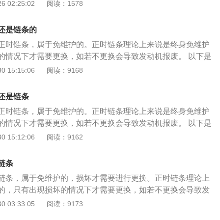
带的安装方法如下：1、将凸轮轴正时齿轮的记号与气门室盖
 02:25:02
阅读：1578
皮带轮都是自由转动的。
、将曲轴正时齿轮记号与前盖记号对准；3、将正时皮带依次装
水泵皮带轮、惰轮、凸轮轴正时齿轮和滑轮皮带轮；4、拧松
还是链条的
4—1\/2圈，将自动张紧器推杆压缩到最低位置用钢真插如孔内，
正时链条，属于免维护的。正时链条理论上来说是终身免维护
，逆时针旋转使滑轮两调整孔与地面平行，锁紧固定螺栓，拔
的情况下才需要更换，如若不更换会导致发动机报废。 以下是
针旋转曲轴2圈，检查正时记号是否正确对准；6、转回发动机
骤： 1、将气门室盖拆开，曲轴皮带轮拆卸掉，把正时链条外
 15:15:06
阅读：9168
下罩，正时皮带外上罩；7、装回发电机，空调压缩机皮带；
，将曲轴转到一缸上止点，将曲轴固定镙丝拧上，固定住曲
机有无异常。
排气凸轮轴，凸轮轴后端有凹槽，将两根凸轮轴凹槽平衡对齐，
还是链条
； 3、拆下旧链条装上新链条。曲轴皮带轮也是没有滑键的，
正时链条，属于免维护的。正时链条理论上来说是终身免维护
面有一个圆孔，对正链条外壳上面的凹槽里； 4、曲轴位置传
的情况下才需要更换，如若不更换会导致发动机报废。 以下是
，安装时要不间隙调整到位，不然会报故障码；曲轴链轮与皮
骤： 1、将气门室盖拆开，曲轴皮带轮拆卸掉，把正时链条外
 15:12:06
阅读：9162
的。
，将曲轴转到一缸上止点，将曲轴固定镙丝拧上，固定住曲
排气凸轮轴，凸轮轴后端有凹槽，将两根凸轮轴凹槽平衡对齐，
链条
； 3、拆下旧链条装上新链条。曲轴皮带轮也是没有滑键的，
链条，属于免维护的，损坏才需要进行更换。正时链条理论上
面有一个圆孔，对正链条外壳上面的凹槽里； 4、曲轴位置传
的，只有出现损坏的情况下才需要更换，如若不更换会导致发
，安装时要不间隙调整到位，不然会报故障码；曲轴链轮与皮
是正时链条的更换步骤： 1、将气门室盖拆开，曲轴皮带轮拆卸
 03:33:05
阅读：9173
的。
壳拆掉；转动曲轴，将曲轴转到一缸上止点，将曲轴固定镙丝