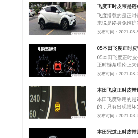
拧上，固定住曲轴
飞度正时皮带是链
凹槽平衡对齐，将
飞度搭载的是正时
是没有滑键的，安
来说是终身免维护
4、曲轴位置传感
动机报废。 以下
发布时间：2021-03-30
码；曲轴链轮与皮
掉，把正时链条外
拧上，固定住曲轴
05本田飞度正时
凹槽平衡对齐，将
05本田飞度正时
是没有滑键的，安
正时链条理论上来
4、曲轴位置传感
不更换会导致发动
发布时间：2021-03-29
码；曲轴链轮与皮
曲轴皮带轮拆卸掉
将曲轴固定镙丝拧
本田飞度正时皮带
槽，将两根凸轮轴
本田飞度采用的是
条。曲轴皮带轮也
的，只有出现损坏
壳上面的凹槽里；
正时链条的更换步
发布时间：2021-03-29
位，不然会报故障
壳拆掉；转动曲轴
轴； 2、转动进
本田冠道正时皮带
将专用工具卡进去