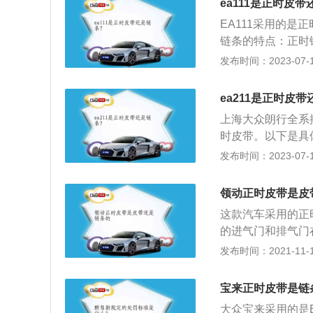
ea111是正时皮
换；较高的是8-
EA111采用的
看看保养手册有具
链条的特点：正时
般都有前兆，发动
在适当的时候开启
发布时间：2023-07-17
处。特别是接近规
空间的特点。目前
否产生异响。建议
的最主要区别在于
裂而造成事故或损
ea211是正时皮
带容易发生故障，
里头的燃烧是必须
上海大众朗行全系
烧良好，火星塞的
时皮带。以下是具体
确，太早太晚都会
化平台的核心技术
发布时间：2023-07-17
点火正时。一般都
的应用，能大幅降
点前十度，而不以
的产物。2、发动机
领动正时皮带是皮
涡轮增压器的发动
这款汽车采用的正
轮，涡轮又带动同
的进气门和排气门
进入气缸。
和排气。正时皮带
发布时间：2021-11-10
时间和排气时间的
厂指定的里程或者
宝来正时皮带是链
用正时链条的车辆
大众宝来采用的是E