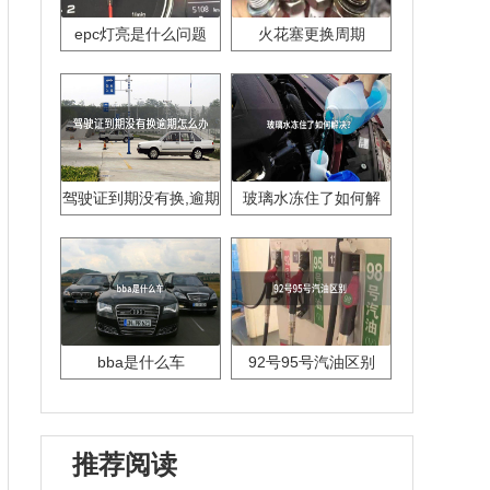
epc灯亮是什么问题
火花塞更换周期
驾驶证到期没有换,逾期
玻璃水冻住了如何解
怎么办??
决？
bba是什么车
92号95号汽油区别
推荐阅读