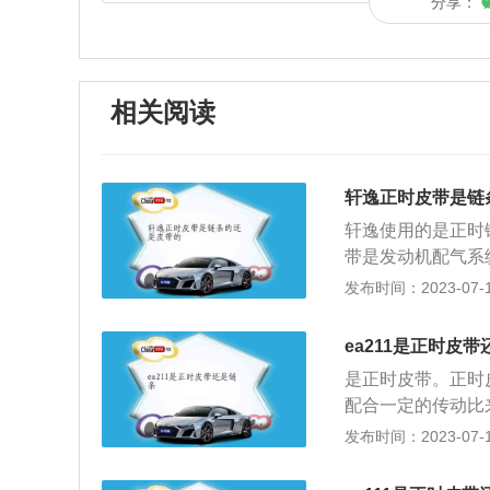
分享：
相关阅读
轩逸正时皮带是链
轩逸使用的是正时
带是发动机配气系
保证进、排气时间
发布时间：2023-07-17
系列。在健康方面
能环保方面，“综
ea211是正时皮
奖，夺得中国年度
是正时皮带。正时
配合一定的传动比
正时皮带不能看橡
发布时间：2023-07-17
拉长极限就断。另
皮带拉长后正时就