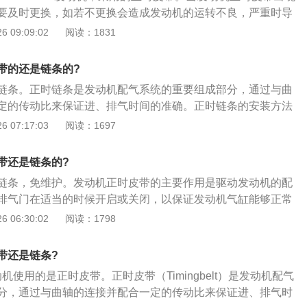
要及时更换，如若不更换会造成发动机的运转不良，严重时导
下是正时皮带的更换步骤：1、将气门室盖拆开，曲轴皮带轮
 09:09:02
阅读：1831
条外壳拆掉；转动曲轴，将曲轴转到一缸上止点，将曲轴固定
曲轴；2、转动进排气凸轮轴，凸轮轴后端有凹槽，将两根凸
带的还是链条的?
，将专用工具卡进去；3、拆下旧链条装上新链条。曲轴皮带
链条。正时链条是发动机配气系统的重要组成部分，通过与曲
，安装时，皮带轮上面有一个圆孔，对正链条外壳上面的凹槽
定的传动比来保证进、排气时间的准确。正时链条的安装方法
传感器是可以调整的，安装时要不间隙调整到位，不然会报故
轴正时齿轮的记号与气门室盖上的记号对准；2、将曲轴正时齿
 07:17:03
阅读：1697
皮带轮都是自由转动的。
对准；3、将正时链条依次装如曲轴正时齿轮、水泵皮带轮、
轮和滑轮；4、拧松滑轮安装螺栓1\/4—1\/2圈，将自动张紧
带还是链条的?
位置用钢真插如孔内，用卡环钳调整滑轮，逆时针旋转使滑轮
链条，免维护。发动机正时皮带的主要作用是驱动发动机的配
行，锁紧固定螺栓，拔出钢针；5、顺时针旋转曲轴2圈，检查
排气门在适当的时候开启或关闭，以保证发动机气缸能够正常
对准；6、转回发动机右指甲正时链条外下罩，正时皮带外上
下是正时皮带的更换步骤：1、将气门室盖拆开，曲轴皮带轮
 06:30:02
阅读：1798
机，空调压缩机皮带；8、着车检查发动机有无异常。
条外壳拆掉；转动曲轴，将曲轴转到一缸上止点，将曲轴固定
曲轴；2、转动进排气凸轮轴，凸轮轴后端有凹槽，将两根凸
带还是链条?
，将专用工具卡进去；3、拆下旧链条装上新链条。曲轴皮带
动机使用的是正时皮带。正时皮带（Timingbelt）是发动机配气
，安装时，皮带轮上面有一个圆孔，对正链条外壳上面的凹槽
分，通过与曲轴的连接并配合一定的传动比来保证进、排气时
传感器是可以调整的，安装时要不间隙调整到位，不然会报故