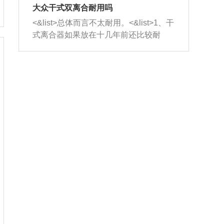
室，最后形成废气排出，就可以让三元
无法制作，需要将车辆送到修理厂或4s
造成烧机油。<&list>3、机油粘度。使用
大众干式双离合耐用吗
催化器得到清洗，排气管堵塞的情况就
店；<&list>2.车辆半轴套管防尘罩破
机油粘度过小的话，同样会有烧机油现
<&list>总体而言不太耐用。<&list>1、干
能够得到解决。
裂，破裂后会出现漏油现象，使半轴磨
象，机油粘度过小具有很好的流动性，
式离合器如果放在十几年前还比较耐
损严重，磨损的半轴容易损坏，产生异
容易窜入到气缸内，参与燃烧。<&list>
用，但是由于现在的汽车发动机动力输
响；<&list>3.稳定器的转向胶套和球头
4、机油量。机油量过多，机油压力过
出越来越高，使得干式离合器散热不足
老化，一般是使用时间过长造成的。解
大，会将部分机油压入气缸内，也会出
的缺陷也逐渐暴露出来。<&list>2、由于
决方法是更换新的质量好的转向橡胶套
现烧机油。<&list>5、机油滤清器堵塞：
干式双离合的工作环境暴露在空气中，
和球头。
会导致进气不畅，使进气压力下降，形
而离合器的散热也是通离合器罩上面的
成负压，使机油在负压的情况下吸入燃
几个小孔来进行散热。但是在行驶过程
烧室引起烧机油。<&list>6、正时齿轮或
中变速箱需要换挡，就不得不使得离合
链条磨损：正时齿轮或链条的磨损会引
器频繁工作。<&list>3、长时间的低速行
起气阀和曲轴的正时不同步。由于轮齿
驶以及过于频繁的启停，导致离合器的
或链条磨损产生的过量侧隙，使得发动
温度不断升高，而低速行驶时空气流动
机的调节无法实现：前一圈的正时和下
效率不高，无法将离合器中的热量有效
一圈可能就不一样。当气阀和活塞的运
的带走，导致离合器内部的温度不断升
动不同步时，会造成过大的机油消耗。
高，加速离合器的磨损。
解决方法：更换正时齿轮或链条。<&list
>7、内垫圈、进风口破裂：新的发动机
设计中，经常采用各种由金属和其他材