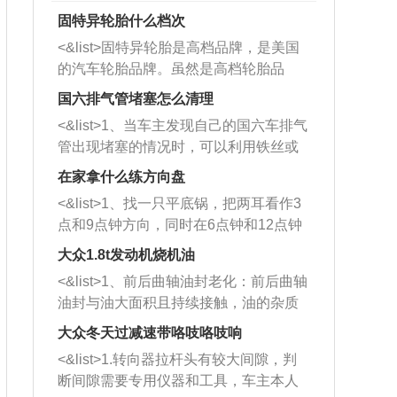
固特异轮胎什么档次
<&list>固特异轮胎是高档品牌，是美国
的汽车轮胎品牌。虽然是高档轮胎品
牌，但是中高低端的轮胎都有生产，这
国六排气管堵塞怎么清理
也是为了更好的开拓市场。
<&list>1、当车主发现自己的国六车排气
管出现堵塞的情况时，可以利用铁丝或
者是细棍，直接将杂物给取出来，如果
在家拿什么练方向盘
堵塞情况比较严重，也可以采取应急措
<&list>1、找一只平底锅，把两耳看作3
施。 <&list>2、直接利用木棍将所有的
点和9点钟方向，同时在6点钟和12点钟
杂物推到排气管里面的位置处，然后将
方向做一个标记。 <&list>2、双手握住
三元催化器拆解开，就可以将堵塞的东
大众1.8t发动机烧机油
平底锅两耳，然后往左打半圈、一圈、
西取出来。但如果是因为积碳过多引起
<&list>1、前后曲轴油封老化：前后曲轴
一圈半的练习，往右同样也要打相同的
的堵塞，就需要将三元催化器泡在草酸
油封与油大面积且持续接触，油的杂质
圈数。 <&list>3、最后强调要反复练
中进行清洗。 <&list>3、也可以利用清
和发动机内持续温度变化使其密封效果
习，这样就可以形成肌肉记忆，在真实
大众冬天过减速带咯吱咯吱响
洗剂对堵塞的情况得到解决，将清洗剂
逐渐减弱，导致渗油或漏油。<&list>2、
驾驶车辆时，不需要记忆也能打好方
放在燃油箱中，与燃油混合后，车辆启
<&list>1.转向器拉杆头有较大间隙，判
活塞间隙过大：积碳会使活塞环与缸体
向。
动时，就可以和汽油一起进入到燃烧
断间隙需要专用仪器和工具，车主本人
的间隙扩大，导致机油流入燃烧室中，