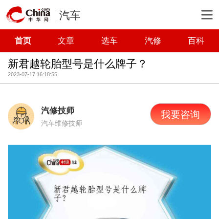
汽车
首页
文章
选车
汽修
百科
新君越轮胎型号是什么牌子？
2023-07-17 16:18:55
汽修技师
我要咨询
汽车维修技师