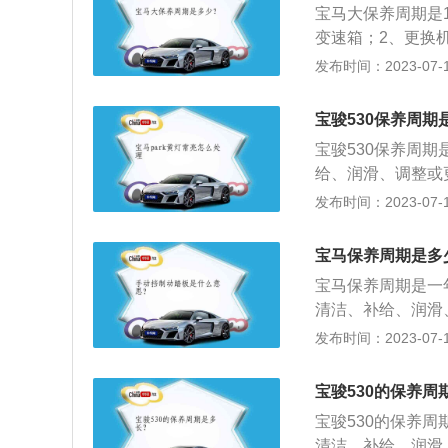
宝马大保养周期是
检查、调整为中心
变速箱；2、更换
发动机和电气设备
门；4、检查轮毂
发布时间：2023-07-17
机构，拆洗前后轮
统；7、检查蓄电
维护车辆各零部件
是：长5106mm、
间的正常运行。3
宝骏530保养周期
整备质量为1705k
清洗、检查、调整
宝骏530保养周期
养的全部作业项目
给、润滑、调整或
底盘总成进行解体
0为例，其车身尺寸是
发布时间：2023-07-17
锈、补漆．其目的
m，油箱容积为52l
动机，最大马力是1
宝马保养周期是多
是6挡手动变速箱
宝马保养周期是一
清洁、补给、润滑
整洁，技术状况正
发布时间：2023-07-17
例，其是一款中大型
高1500mm，轴距
宝骏530的保养周
挡手自一体变速箱
宝骏530的保养周
清洁、补给、润滑