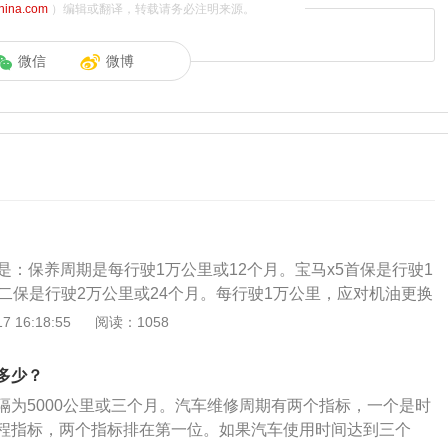
china.com
）编辑或翻译，转载请务必注明来源。
微信
微博
是：保养周期是每行驶1万公里或12个月。宝马x5首保是行驶1
，二保是行驶2万公里或24个月。每行驶1万公里，应对机油更换
小保养。每两次小保养后，做一次大保养(即每行驶3万公里一
 16:18:55
阅读：1058
一般项目可以在新车保养手册上看到。每次保养时都需要检查汽
时候进行更换；刹车油不限公里，2年更换一次；火花塞每行
多少？
次；机油机滤、外置空调滤清器每次保养更换；变速箱油6万公
隔为5000公里或三个月。汽车维修周期有两个指标，一个是时
程指标，两个指标排在第一位。如果汽车使用时间达到三个