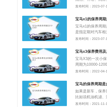
宝骏530长宽高分别
发布时间：2023-07-17
造型延续了硬朗大
ED未来眼日间行
宝马x1的保养周
度，车顶采用悬浮
宝马x1的保养周期
宝骏530的LE
是指定期对汽车相
起来很有运动感。
预防性工作，又称
发布时间：2023-07-17
全新设计语言，蓄
围。该车的前悬架
宝马x3保养费用
长宽高为4565mm
宝马X3的一次小保
周期为10000-1
保养周期标准是以
发布时间：2022-04-15
态信息给出保养周期
实际驾驶情况，C
宝马的保养周期是
据车况确认的，合
如果是新车，保养
小保养一次大概是
比如说机油机滤、
等，这些零件都属
发布时间：2021-11-10