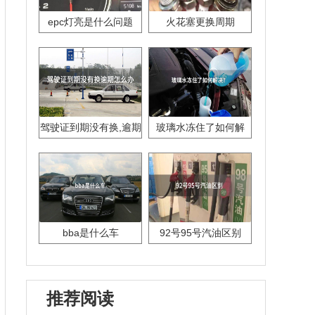
epc灯亮是什么问题
火花塞更换周期
驾驶证到期没有换,逾期
玻璃水冻住了如何解
怎么办??
决？
bba是什么车
92号95号汽油区别
推荐阅读