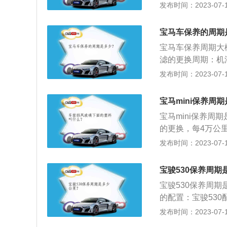
月，但里程没有达
发布时间：2023-07-17
程达到5000公
养分为大保养和小
宝马车保养的周期
的润滑油，被称为
宝马车保养周期大
大保养主要是对车
滤的更换周期：机油
五种油是指发动机
滑、清洁、冷却、
发布时间：2023-07-17
器指的是空气过滤
因为宝马使用的发
却水、电池水和玻
换。汽油滤清器的
宝马mini保养周
器是一次性使用，
宝马mini保养周
万公里，为避免发
的更换，每4万公
换周期要根据汽车
定时保养汽车，就
发布时间：2023-07-17
长会发生变质，如
省3%的燃料。降
塞的更换周期为3
以降低45.37
作失常。
宝骏530保养周期
洗保护后，延长机
宝骏530保养周期
的配置：宝骏53
动驻车、多功能方
发布时间：2023-07-17
统、耐世特电动助