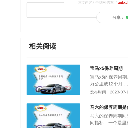
本文内容为中华网·汽车（
auto.
分享：
相关阅读
宝马x5保养周期
宝马x5的保养周期
万公里或12个月
和机器滤清器进行
发布时间：2023-07-17
次)，新车保养的
油滤清器，必要的
马六的保养周期是
驶2万公里更换一
马六的保养周期间
里更换。
间指标，一个是里