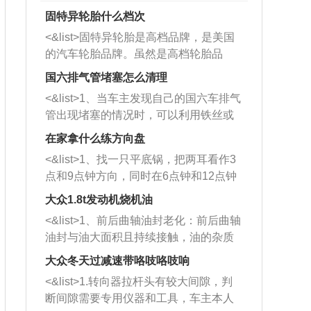
固特异轮胎什么档次
<&list>固特异轮胎是高档品牌，是美国
的汽车轮胎品牌。虽然是高档轮胎品
牌，但是中高低端的轮胎都有生产，这
国六排气管堵塞怎么清理
也是为了更好的开拓市场。
<&list>1、当车主发现自己的国六车排气
管出现堵塞的情况时，可以利用铁丝或
者是细棍，直接将杂物给取出来，如果
在家拿什么练方向盘
堵塞情况比较严重，也可以采取应急措
<&list>1、找一只平底锅，把两耳看作3
施。 <&list>2、直接利用木棍将所有的
点和9点钟方向，同时在6点钟和12点钟
杂物推到排气管里面的位置处，然后将
方向做一个标记。 <&list>2、双手握住
三元催化器拆解开，就可以将堵塞的东
大众1.8t发动机烧机油
平底锅两耳，然后往左打半圈、一圈、
西取出来。但如果是因为积碳过多引起
<&list>1、前后曲轴油封老化：前后曲轴
一圈半的练习，往右同样也要打相同的
的堵塞，就需要将三元催化器泡在草酸
油封与油大面积且持续接触，油的杂质
圈数。 <&list>3、最后强调要反复练
中进行清洗。 <&list>3、也可以利用清
和发动机内持续温度变化使其密封效果
习，这样就可以形成肌肉记忆，在真实
大众冬天过减速带咯吱咯吱响
洗剂对堵塞的情况得到解决，将清洗剂
逐渐减弱，导致渗油或漏油。<&list>2、
驾驶车辆时，不需要记忆也能打好方
放在燃油箱中，与燃油混合后，车辆启
<&list>1.转向器拉杆头有较大间隙，判
活塞间隙过大：积碳会使活塞环与缸体
向。
动时，就可以和汽油一起进入到燃烧
断间隙需要专用仪器和工具，车主本人
的间隙扩大，导致机油流入燃烧室中，