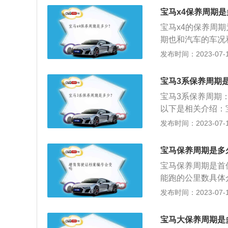
力：宝骏530搭载
宝马x4保养周期
50牛米。与1.5
宝马x4的保养周期
期也和汽车的车况
整。以下是扩展资
发布时间：2023-07-17
化速度就比较快，
养。车辆使用的较
宝马3系保养周期
在汽车行驶700
宝马3系保养周期：
地汽车4s店的工
以下是相关介绍：
外面修理厂保养。
程或时间。保养频
发布时间：2023-07-17
保养，费用相对较
用就相对高一些。
宝马保养周期是多
面，经过检修保养
宝马保养周期是首保
尽早发现故障，排
能跑的公里数具体
众汽车经销商进行
机动车辆进行的以
发布时间：2023-07-17
0公里的检修保养
的螺栓、螺母；按
间数和里程数两者
润滑油；清洗各空
宝马大保养周期是
常运行。2、二级