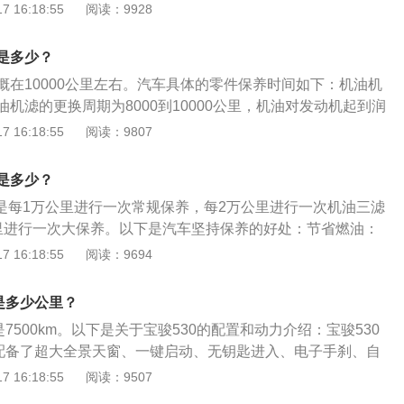
到5000公里，这种情况下，需要及时维修。相反，汽车行驶里
 16:18:55
阅读：9928
里，使用时间不到三个月。同时还需要去4s店维修。同时，汽车保
保养。小保养主要是更换汽车机油和机油滤芯。机油是发动机
是多少？
发动机的血液。它的主要功能是润滑发动机、减震和缓冲等。
概在10000公里左右。汽车具体的零件保养时间如下：机油机
进行全面检查，更换车上的五个机油和四个滤清器以及三水。
机滤的更换周期为8000到10000公里，机油对发动机起到润
油、转向动力油、变速箱油、离合器油和制动器油。四个过滤
密封、减磨、防锈、防蚀等作用，宝马需要更换全合成机油，
 16:18:55
阅读：9807
器、机油过滤器、汽油过滤器和空调节过滤器。三水指的是冷
动机内部结构相对比较复杂，所以需要选择合适的机油进行更
璃水。
更换周期：汽油滤清器的更换周期为3万公里，由于汽油滤清
期是多少？
所以每隔三万公里就要更换一次，空气滤清器的更换周期为3
期是每1万公里进行一次常规保养，每2万公里进行一次机油三滤
动机产生磨损，最好每10000公里清洁一次，空调滤清器的更
里进行一次大保养。以下是汽车坚持保养的好处：节省燃油：
的使用情况来决定，刹车油的更换周期为3年左右，使用时间
能获得11.36%的燃料节约效果；换用新的火花塞一项就可以节
 16:18:55
阅读：9694
果刹车出现制动忽轻忽重的情况，要对刹车油及时更换，火花
低排放：经过整车保养调整后，汽车在怠速行驶时排出的co量可
万公里左右，如果不及时更换会导致发动机严重积炭，汽缸工
%。延长使用期：使用优质的高科技保养产品，对发动机润滑系统清
是多少公里？
油、变速器油的使用期。
是7500km。以下是关于宝骏530的配置和动力介绍：宝骏530
0配备了超大全景天窗、一键启动、无钥匙进入、电子手刹、自
向盘、豪华运动座椅，搭载了博世最新一代ESP车身稳定系
 16:18:55
阅读：9507
力转向、上坡辅助系统、TPMS胎压实时监测等。宝骏530的动