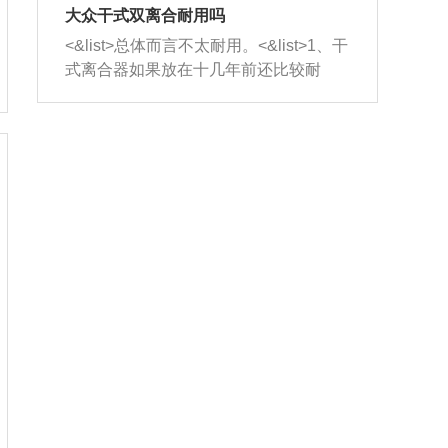
室，最后形成废气排出，就可以让三元
无法制作，需要将车辆送到修理厂或4s
造成烧机油。<&list>3、机油粘度。使用
大众干式双离合耐用吗
催化器得到清洗，排气管堵塞的情况就
店；<&list>2.车辆半轴套管防尘罩破
机油粘度过小的话，同样会有烧机油现
<&list>总体而言不太耐用。<&list>1、干
能够得到解决。
裂，破裂后会出现漏油现象，使半轴磨
象，机油粘度过小具有很好的流动性，
式离合器如果放在十几年前还比较耐
损严重，磨损的半轴容易损坏，产生异
容易窜入到气缸内，参与燃烧。<&list>
用，但是由于现在的汽车发动机动力输
响；<&list>3.稳定器的转向胶套和球头
4、机油量。机油量过多，机油压力过
出越来越高，使得干式离合器散热不足
老化，一般是使用时间过长造成的。解
大，会将部分机油压入气缸内，也会出
的缺陷也逐渐暴露出来。<&list>2、由于
决方法是更换新的质量好的转向橡胶套
现烧机油。<&list>5、机油滤清器堵塞：
干式双离合的工作环境暴露在空气中，
和球头。
会导致进气不畅，使进气压力下降，形
而离合器的散热也是通离合器罩上面的
成负压，使机油在负压的情况下吸入燃
几个小孔来进行散热。但是在行驶过程
烧室引起烧机油。<&list>6、正时齿轮或
中变速箱需要换挡，就不得不使得离合
链条磨损：正时齿轮或链条的磨损会引
器频繁工作。<&list>3、长时间的低速行
起气阀和曲轴的正时不同步。由于轮齿
驶以及过于频繁的启停，导致离合器的
或链条磨损产生的过量侧隙，使得发动
温度不断升高，而低速行驶时空气流动
机的调节无法实现：前一圈的正时和下
效率不高，无法将离合器中的热量有效
一圈可能就不一样。当气阀和活塞的运
的带走，导致离合器内部的温度不断升
动不同步时，会造成过大的机油消耗。
高，加速离合器的磨损。
解决方法：更换正时齿轮或链条。<&list
>7、内垫圈、进风口破裂：新的发动机
设计中，经常采用各种由金属和其他材