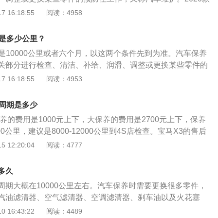
是为4695mm、1835mm、1750mm，轴距为2750mm，整体
 16:18:55
阅读：4958
气的设计风格。宝骏530采用点阵式星辉进气格栅，连贯式的L
车灯显得灵动。车身侧面，该车平直的腰线提升了整车的视觉长
期是多少公里？
式设计，双色箭羽式精装轮毂搭配线条裙边的造型显得稳健。
是10000公里或者六个月，以这两个条件先到为准。汽车保养
D尾灯与前大灯首尾呼应，后保的贯穿式银色饰条使得整体造型看
关部分进行检查、清洁、补给、润滑、调整或更换某些零件的
汽车维护。宝马x1是宝马旗下的紧凑型SUV，采用BMWX家族
 16:18:55
阅读：4953
势待发的大尺寸一体式双肾进气格栅搭配凌厉动感的前后包
使用了麦弗逊独立悬架，后悬架使用了多连杆独立悬架，车身
及周期是多少
、1821mm、1620mm，轴距为2780mm。
养的费用是1000元上下，大保养的费用是2700元上下，保养
2000公里，建议是8000-12000公里到4S店检查。宝马X3的售后
车辆CBS系统提示为准的，CBS系统会根据车辆实际的磨损状
 12:20:04
阅读：4777
的提示，初始保养周期是10000-12000公里，而根据车辆的
BS周期会有所浮动。其实保养周期不是完全固定的，主要是根
多久
理进行保养能够有效的降低车辆故障，保证整车性能和寿命。
周期大概在10000公里左右。汽车保养时需要更换很多零件，
一千元，而大保养一次大概是两千七百元。
汽油滤清器、空气滤清器、空调滤清器、刹车油以及火花塞
于汽车消耗品，使用一段时间之后就需要进行更换。机油机滤
 16:43:22
阅读：4489