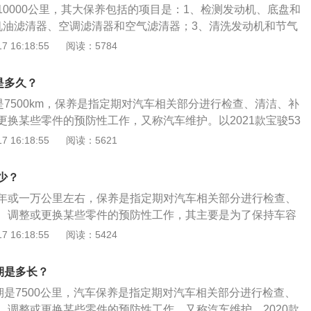
10000公里，其大保养包括的项目是：1、检测发动机、底盘和
的保养作业。保养范围，除一级保养的作业项目外，检查调整
机油滤清器、空调滤清器和空气滤清器；3、清洗发动机和节气
的工作情况，拆洗机油盘和机油滤清器，检查调整转向、制动
和刹车系统；5、更换火花塞、发动机皮带；6、清洗空调系
 16:18:55
阅读：5784
毂轴承。添加润滑油，拆检轮胎，并进行换位等。其目的在于
池。宝马是德国的汽车，以宝马5系2021款为例，其车身尺寸
、机构和总成具有良好的工作性能，确保其在两次二级保养之
宽1868mm、高1500mm，轴距为3105mm，油箱容积为68l，
、三级保养：20000公里左右，是对机动车辆进行的以总成解体
是多久？
g。
和消除隐患与中心的保养作业。保养范围：除执行一、二级保
是7500km，保养是指定期对汽车相关部分进行检查、清洁、补
外，要拆检发动机，清除积炭、结胶及冷却系统污垢；需要对
更换某些零件的预防性工作，又称汽车维护。以2021款宝骏53
清洗、检查、调整、消除隐患；对车架、车身进行检查或除
：长4690mm、宽1835mm、高1750mm，轴距为2750m
 16:18:55
阅读：5621
在于巩固各总成、组合件的正常使用性能，确保正常运行。
，整备质量为1465kg。2021款宝骏530搭载了1.5t涡轮增压发
47ps，最大功率是108kw，最大扭矩是250nm，与其匹配的
少？
。
年或一万公里左右，保养是指定期对汽车相关部分进行检查、
、调整或更换某些零件的预防性工作，其主要是为了保持车容
常，消除隐患，减缓劣化过程，延长使用周期。以宝马525li为
 16:18:55
阅读：5424
4门5座三厢车，其车身尺寸是：长5106mm、宽1868mm、
为3105mm，油箱容积为68l，其搭载了2.0t涡轮增压发动机和8
期是多长？
。
期是7500公里，汽车保养是指定期对汽车相关部分进行检查、
、调整或更换某些零件的预防性工作，又称汽车维护。2020款