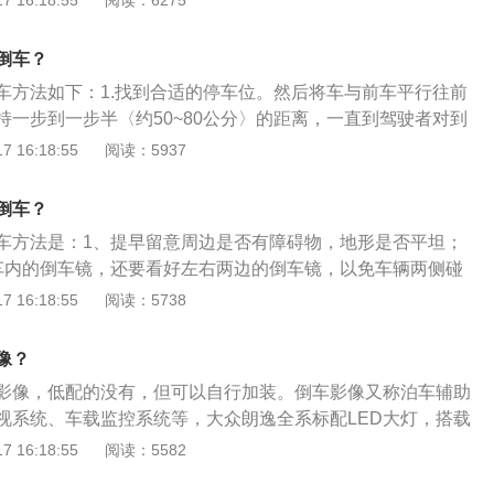
 16:18:55
阅读：6275
后视镜可以看到后车车牌。3.迅速回正方向盘并继续向后直
意观察后视镜。4.当车头与前车车尾切齐，就可以迅速将方向
倒车？
继续向后退。将车窗打开观看，左后轮淮备进到停车格内。5.
车方法如下：1.找到合适的停车位。然后将车与前车平行往前
车格，就可以把方向盘回正。然后再修正一下车的位置。
持一步到一步半〈约50~80公分〉的距离，一直到驾驶者对到
2.挂入R档并快速向相应方向打死方向盘，向后退到车与停车格
 16:18:55
阅读：5937
是左边后视镜可以看到后车车牌。3.迅速回正方向盘并继续向后
注意观察后视镜。4.当车头与前车车尾切齐，就可以迅速将方
倒车？
死继续向后退。将车窗打开观看，左后轮淮备进到停车格内。
车方法是：1、提早留意周边是否有障碍物，地形是否平坦；
入停车格，就可以把方向盘回正。然后再修正一下车的位置。
车内的倒车镜，还要看好左右两边的倒车镜，以免车辆两侧碰
物；3、倒车时要控制好车速，倒车车速不得高于每秒2m；4、
 16:18:55
阅读：5738
要随时观察前方，兼顾车辆的前保险杠是否会撞上两侧。倒车
：采用远红外线广角摄像装置安装在车后，通过车内的显示
像？
车后的情况。
影像，低配的没有，但可以自行加装。倒车影像又称泊车辅助
视系统、车载监控系统等，大众朗逸全系标配LED大灯，搭载
T高效发动机，车身尺寸为长4605mm、宽1765mm、高1460m
 16:18:55
阅读：5582
mm。朗逸的前脸造型和大众旗下以往的A级车造型有很大的不同，