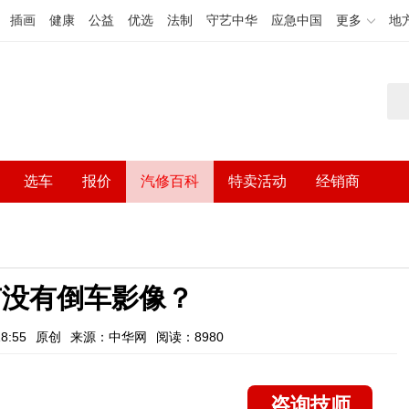
插画
健康
公益
优选
法制
守艺中华
应急中国
更多
地
选车
报价
汽修百科
特卖活动
经销商
l有没有倒车影像？
8:55
原创
来源：中华网
阅读：8980
咨询技师