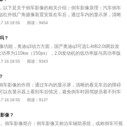
让车头向右移动，那就要向左打方向盘。有些车虽然没有倒车
，以下是关于倒车影像的相关介绍：倒车影像原理：汽车倒车
配备倒车雷达的，这个倒车雷达是可以帮助驾驶员判断车子与
远红外线广角摄像装置安装在车后，通过车内的显示屏，清晰
距离的。在平时用车时，如果自己的倒车技术不好，在倒车
。即使在晚上通过红外线也能看得一清二楚。车载显示器采用
 16:18:55
阅读：9454
上的一些线来当做参照物，倒车时可以将左右两个后视镜向下
防磁处理无信号干扰、无频闪。同时具有倒车可视自动水平转
以看到两个后轮了，这样倒车是比较方便的。在驾校学习科目
。倒车影像应用：专业车载探头防磁、防震、防水、防尘性能
真听教练的话。
像吗？
载显示器采用TFT真彩，经过防磁处理无信号干扰、无频闪。
功能，奥迪q3动力方面，国产奥迪q3可选1.4t和2.0t两款发
频，能够播放VCD，DVD，不用解码器。
的最大功率为110kw（150ps），2.0t发动机的低功率版与高功率版
82ps）和162kw（220ps）。全系匹配7速stronic双离合变速
 16:18:55
阅读：9343
attroultra四驱系统，配置方面提供bo音响、无线充电、多重
手刹、autohold、语音控制、自动启停、自适应巡航系统
？
倒车影像的作用：通过车内的显示屏，清晰的看见车后的障碍
可以在显示器上看到车后情况，避免倒车时因驾驶员看不到车
。倒车影像的安装方法是：把后牌照灯拆下来将探头装上去；
 16:18:55
阅读：9137
根线分别安装在正负极上；连接和导航的信号线；将传输信号
用胶带缠住，挂上汽车的倒挡，打开钥匙门，即可看到车后面
车影像？
影像。倒车影像简介：倒车影像又称泊车辅助系统，或称倒车可视