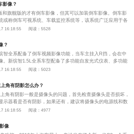
前大灯造型非常独特，大众家族传统的进气格栅和U字型前脸
车影像？
身上得到了发扬和继承，动力配置方面除了1.6L自然吸气引擎之
贵版和旗舰版的才有倒车影像，但其可以加装倒车影像。倒车影
涡轮增压车型可供选择。
统或称倒车可视系统、车载监控系统等，该系统广泛应用于各
倒车或行车安全辅助领域。比亚迪f3是比亚迪汽车下线的一款a
 16:18:55
阅读：5528
饰整体设计风格简洁大方，浅色内饰颜色清新，配置全面丰
皮座椅、倒车雷达等。在车身尺寸方面，比亚迪f3的长宽高分
像？
05mm、1490mm。
缤智全系配备了倒车视频影像功能，当车主挂入R挡，会在中
像。新缤智1.5L全系车型配备了多功能自发光式仪表、多功能
后视镜、电动调节外后视镜、驾驶席车窗一键式升降、前排绿
 16:18:55
阅读：5023
视摄像显示系统。以缤智2020款220TURBOCVT旗舰版为
T177马力L4涡轮增压的发动机和CVT无级变速的变速箱，其最
左上角有阴影怎么办？
最大扭矩220牛米。
像左上角有阴影一般是摄像头的问题，首先检查摄像头是否损坏，
显示器看是否有阴影，如果还有，建议将摄像头的电源线和数
是接触不良导致的。倒车影像又称泊车辅助系统，或称倒车可
 16:18:55
阅读：4977
系统等。该系统广泛应用于各类大、中、小车辆倒车或行车安
l的车身尺寸长宽高分别为4753mm、1893mm、1659mm，
车影像