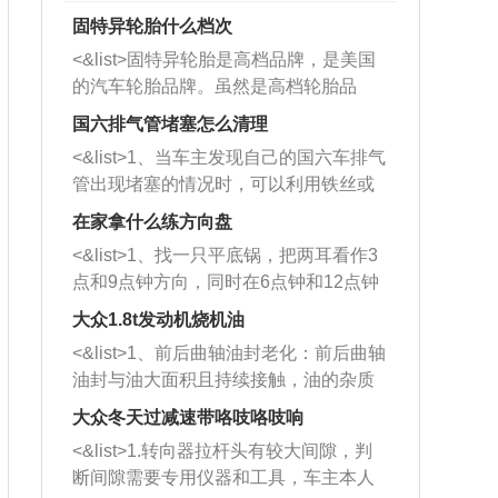
固特异轮胎什么档次
<&list>固特异轮胎是高档品牌，是美国
的汽车轮胎品牌。虽然是高档轮胎品
牌，但是中高低端的轮胎都有生产，这
国六排气管堵塞怎么清理
也是为了更好的开拓市场。
<&list>1、当车主发现自己的国六车排气
管出现堵塞的情况时，可以利用铁丝或
者是细棍，直接将杂物给取出来，如果
在家拿什么练方向盘
堵塞情况比较严重，也可以采取应急措
<&list>1、找一只平底锅，把两耳看作3
施。 <&list>2、直接利用木棍将所有的
点和9点钟方向，同时在6点钟和12点钟
杂物推到排气管里面的位置处，然后将
方向做一个标记。 <&list>2、双手握住
三元催化器拆解开，就可以将堵塞的东
大众1.8t发动机烧机油
平底锅两耳，然后往左打半圈、一圈、
西取出来。但如果是因为积碳过多引起
<&list>1、前后曲轴油封老化：前后曲轴
一圈半的练习，往右同样也要打相同的
的堵塞，就需要将三元催化器泡在草酸
油封与油大面积且持续接触，油的杂质
圈数。 <&list>3、最后强调要反复练
中进行清洗。 <&list>3、也可以利用清
和发动机内持续温度变化使其密封效果
习，这样就可以形成肌肉记忆，在真实
大众冬天过减速带咯吱咯吱响
洗剂对堵塞的情况得到解决，将清洗剂
逐渐减弱，导致渗油或漏油。<&list>2、
驾驶车辆时，不需要记忆也能打好方
放在燃油箱中，与燃油混合后，车辆启
<&list>1.转向器拉杆头有较大间隙，判
活塞间隙过大：积碳会使活塞环与缸体
向。
动时，就可以和汽油一起进入到燃烧
断间隙需要专用仪器和工具，车主本人
的间隙扩大，导致机油流入燃烧室中，