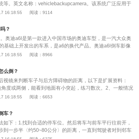
。英文名称：vehiclebackupcamera。该系统广泛应用于
辆倒车或行车安全铺助领域。倒车影像作用：倒车影像系统，
 16:18:55
阅读：9114
外线也能看得一清二楚。专业车载探头防磁、防震、防水、防
升。车载显示器采用TFT真彩，经过防磁处理无信号干扰、无
像吗？
两个视频，能够播放VCD，DVD，不用解码器。同时具有倒车
像。奥迪a6l是第一款进入中国市场的奥迪车型，是一汽大众奥
，自动开关功能。仪表台、内视镜式显示器通过车后的车载摄
的基础上开发出的车系，是a6的换代产品。奥迪a6l倒车影像
息清晰显示。也可同时安装两个倒车后视摄像头，达到倒车时
迪a6l倒车影像不显示是摄像头出现问题，可能是电路出现了问
 16:18:55
阅读：8966
开关出现了问题。倒车影像：倒车影像是很多车都有的配置，
控屏幕上就会自动显示倒车影像。如果车子有倒车影像，就会有
怎么倒？
，在挂入r挡后，这个开关就会打开，倒车影像系统就会启动。
后视镜来判断车子与后方障碍物的距离，以下是扩展资料：
镜角度或两侧，能看到地面有小突起，练习数次。2、一般情况
于车身侧面的低矮的障碍物、地面的凹陷等，都是从车窗往外
 16:18:55
阅读：6653
侧后视镜是一面平面镜，其反应范围没有副驾驶的广阔，但具
助侧后视镜能方便判断车身与后方障碍物的距离，在某些划有
倒车？
它来判断车身是否停正。
法如下：1.找到合适的停车位。然后将车与前车平行往前开，
步到一步半〈约50~80公分〉的距离，一直到驾驶者对到邻车
挂入R档并快速向相应方向打死方向盘，向后退到车与停车格约45