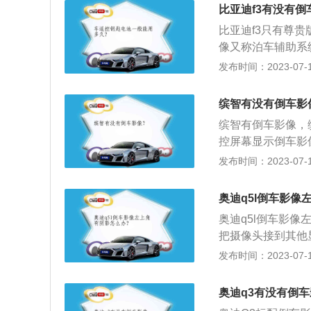
尤其是其水滴型的
比亚迪f3有没有倒
造型同样在a朗逸
比亚迪f3只有尊
外还有1.4TSI
像又称泊车辅助系
类大、中、小车辆
发布时间：2023-07-17
加级乘用车，其内
富，高配车型有真
缤智有没有倒车影
别为4533mm、17
缤智有倒车影像，
控屏幕显示倒车影
方向盘、防眩目内
发布时间：2023-07-17
色隔热玻璃、豪华后
例：其搭载了1.5
奥迪q5l倒车影像
大功率130千瓦，
奥迪q5l倒车影
把摄像头接到其他
据线重插，也可能
发布时间：2023-07-17
视系统、车载监控
全辅助领域。奥迪q5
奥迪q3有没有倒
轴距为2908mm。