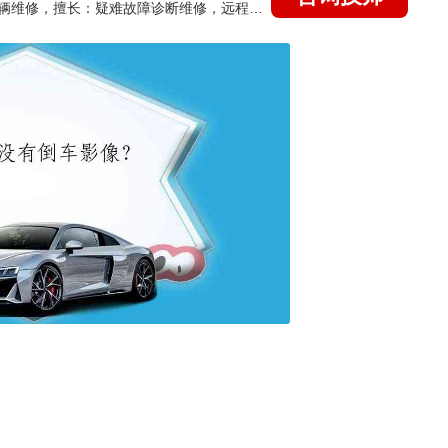
国家认证的汽车维修技师，15年德美日等各系车辆维修，擅长：疑难故障诊断维修，远程维修技术指导