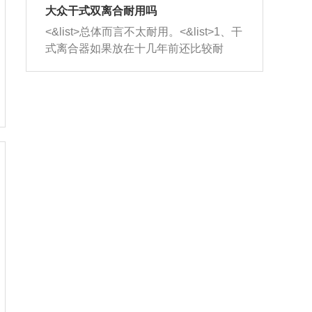
室，最后形成废气排出，就可以让三元
无法制作，需要将车辆送到修理厂或4s
造成烧机油。<&list>3、机油粘度。使用
大众干式双离合耐用吗
催化器得到清洗，排气管堵塞的情况就
店；<&list>2.车辆半轴套管防尘罩破
机油粘度过小的话，同样会有烧机油现
<&list>总体而言不太耐用。<&list>1、干
能够得到解决。
裂，破裂后会出现漏油现象，使半轴磨
象，机油粘度过小具有很好的流动性，
式离合器如果放在十几年前还比较耐
损严重，磨损的半轴容易损坏，产生异
容易窜入到气缸内，参与燃烧。<&list>
用，但是由于现在的汽车发动机动力输
响；<&list>3.稳定器的转向胶套和球头
4、机油量。机油量过多，机油压力过
出越来越高，使得干式离合器散热不足
老化，一般是使用时间过长造成的。解
大，会将部分机油压入气缸内，也会出
的缺陷也逐渐暴露出来。<&list>2、由于
决方法是更换新的质量好的转向橡胶套
现烧机油。<&list>5、机油滤清器堵塞：
干式双离合的工作环境暴露在空气中，
和球头。
会导致进气不畅，使进气压力下降，形
而离合器的散热也是通离合器罩上面的
成负压，使机油在负压的情况下吸入燃
几个小孔来进行散热。但是在行驶过程
烧室引起烧机油。<&list>6、正时齿轮或
中变速箱需要换挡，就不得不使得离合
链条磨损：正时齿轮或链条的磨损会引
器频繁工作。<&list>3、长时间的低速行
起气阀和曲轴的正时不同步。由于轮齿
驶以及过于频繁的启停，导致离合器的
或链条磨损产生的过量侧隙，使得发动
温度不断升高，而低速行驶时空气流动
机的调节无法实现：前一圈的正时和下
效率不高，无法将离合器中的热量有效
一圈可能就不一样。当气阀和活塞的运
的带走，导致离合器内部的温度不断升
动不同步时，会造成过大的机油消耗。
高，加速离合器的磨损。
解决方法：更换正时齿轮或链条。<&list
>7、内垫圈、进风口破裂：新的发动机
设计中，经常采用各种由金属和其他材