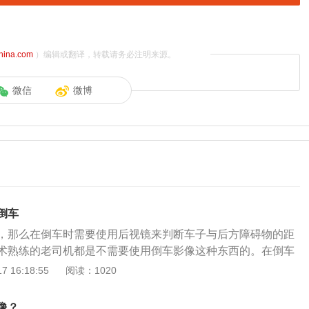
china.com
）编辑或翻译，转载请务必注明来源。
微信
微博
倒车
，那么在倒车时需要使用后视镜来判断车子与后方障碍物的距
术熟练的老司机都是不需要使用倒车影像这种东西的。在倒车
车身的姿态和与后方障碍物的距离就可以了，倒车其实并不
 16:18:55
阅读：1020
果想让车尾向左移动，那就要向左打方向盘。如果想让车尾向
右打方向盘。在倒车时，如果想让车头向左移动，那就要向右
像？