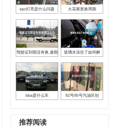
epc灯亮是什么问题
火花塞更换周期
驾驶证到期没有换,逾期
玻璃水冻住了如何解
怎么办??
决？
bba是什么车
92号95号汽油区别
推荐阅读