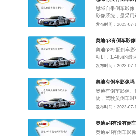
打方向盘，如果想
思域自带倒车影像
影像，但是还是会
影像系统，是采用
后方障碍物之间的
可见车后的障碍物
发布时间：2023-07-17
时，可以寻找地面
TFT真彩，经过
调一下，这样就可
换，自动开关功能
二时，也一定要认
奥迪q3有倒车影
有进一步提升。车
奥迪q3标配倒车影像
同时可接收两个视
动机，1.4tfsi
分别输出137kw（1
发布时间：2023-07-17
箱，高配版本拥有qu
驾驶模式选择、电子
奥迪有倒车影像吗
等。
奥迪有倒车影像。
物，驾驶员倒车时
后情况而发生事故
发布时间：2023-07-17
将倒车影像里的两
的接头连接正确，
奥迪a4l有没有倒
的影像。
奥迪a4l有倒车