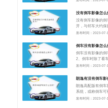
发布时间：2023-07-17
度，通常就是左边
行。此过程中要注
没有倒车影像怎么
盘向相反方向打死
没有倒车影像的倒
只要左前轮进入停
开，与邻车大约保
邻车的B柱即可。
发布时间：2023-07-17
约45度，通常就
直行。此过程中要
倒车没有影像怎么
向盘向相反方向打
倒车没有影像的倒
5.只要左前轮进
2、倒车时除了看
到其他车辆或者异
发布时间：2023-07-17
倒车过程中，眼睛
影像的工作原理是
朗逸有没有倒车影
屏，可以清晰看到
朗逸高配版有倒车
系统，或称倒车可
全新1.5L及1.4
发布时间：2023-07-17
m，轴距2610