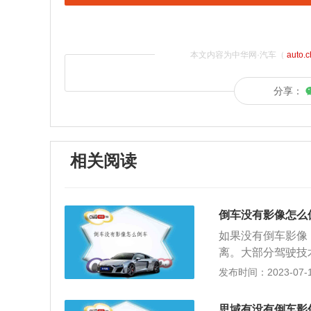
本文内容为中华网·汽车（
auto.
分享：
相关阅读
倒车没有影像怎么
如果没有倒车影像
离。大部分驾驶技
时，要准确判断好
发布时间：2023-07-17
难。在倒车时，如
右移动，那就要向
思域有没有倒车影