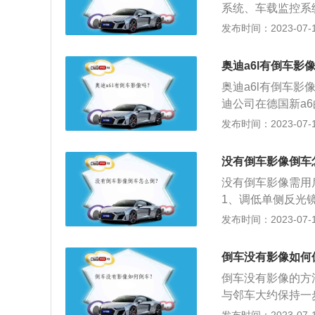
系统、车载监控系统等
各类大、中、小车
发布时间：2023-07-17
即使在晚上通过红
尘性能有进一步提
奥迪a6l有倒车影
频闪。同时可接收
奥迪a6l有倒车影
可视自动水平转换
迪公司在德国新a6
像头可将后面的信
不显示的原因：奥
发布时间：2023-07-17
无盲区。
题或者是倒车影像
在挂入r挡后，中
没有倒车影像倒车
一个倒车影像开关
没有倒车影像需用
1、调低单侧反光
下倒车时需注意处
发布时间：2023-07-17
看不到。3、司机
有真实距离感，借
倒车没有影像如何
分隔线车位能借助
倒车没有影像的方
与邻车大约保持一
的B柱即可。2.