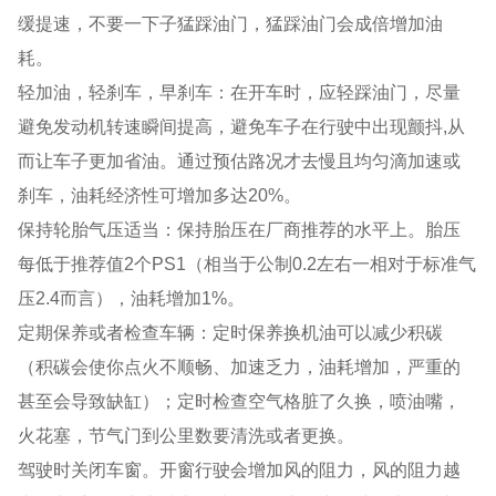
缓提速，不要一下子猛踩油门，猛踩油门会成倍增加油
耗。
轻加油，轻刹车，早刹车：在开车时，应轻踩油门，尽量
避免发动机转速瞬间提高，避免车子在行驶中出现颤抖,从
而让车子更加省油。通过预估路况才去慢且均匀滴加速或
刹车，油耗经济性可增加多达20%。
保持轮胎气压适当：保持胎压在厂商推荐的水平上。胎压
每低于推荐值2个PS1（相当于公制0.2左右一相对于标准气
压2.4而言），油耗增加1%。
定期保养或者检查车辆：定时保养换机油可以减少积碳
（积碳会使你点火不顺畅、加速乏力，油耗增加，严重的
甚至会导致缺缸）；定时检查空气格脏了久换，喷油嘴，
火花塞，节气门到公里数要清洗或者更换。
驾驶时关闭车窗。开窗行驶会增加风的阻力，风的阻力越