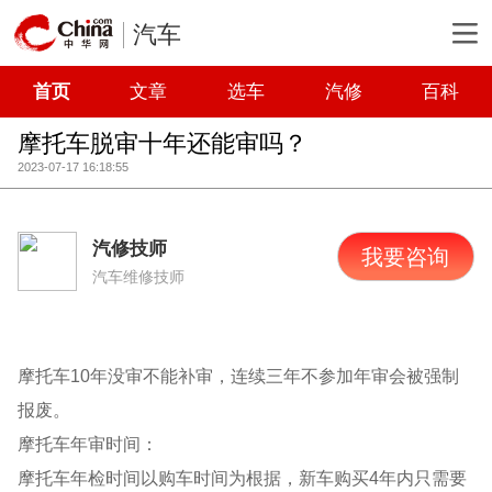
汽车
首页
文章
选车
汽修
百科
摩托车脱审十年还能审吗？
2023-07-17 16:18:55
汽修技师
我要咨询
汽车维修技师
摩托车10年没审不能补审，连续三年不参加年审会被强制
报废。
摩托车年审时间：
摩托车年检时间以购车时间为根据，新车购买4年内只需要