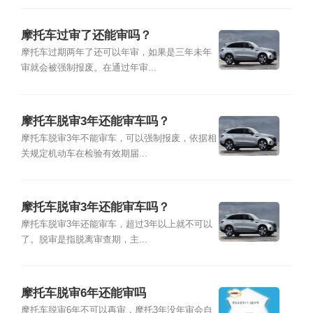
摩托车过审了还能审吗？
摩托车过期两年了还可以年审，如果是三年未年
审就会被强制报废。在通过年审...
摩托车脱审3年还能审车吗？
摩托车脱审3年不能审车，可以强制报废，依据相
关规定机动车在检验有效期届...
摩托车脱审3年还能审车吗？
摩托车脱审3年还能审车，超过3年以上就不可以
了。脱审是指脱离审查期，主...
摩托车脱审6年还能审吗
摩托车脱审6年不可以再审，摩托3年没年审会自