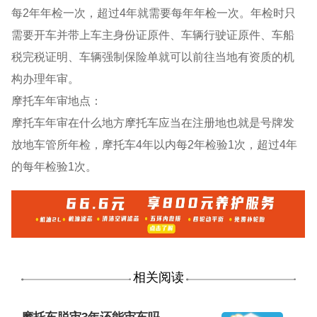
每2年年检一次，超过4年就需要每年年检一次。年检时只
需要开车并带上车主身份证原件、车辆行驶证原件、车船
税完税证明、车辆强制保险单就可以前往当地有资质的机
构办理年审。
摩托车年审地点：
摩托车年审在什么地方摩托车应当在注册地也就是号牌发
放地车管所年检，摩托车4年以内每2年检验1次，超过4年
的每年检验1次。
相关阅读