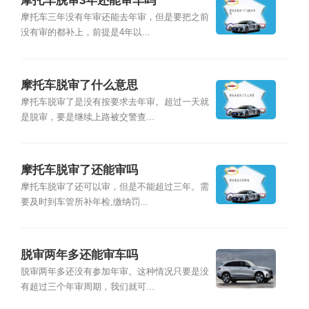
摩托车脱审3年还能审车吗
摩托车三年没有年审还能去年审，但是要把之前
没有审的都补上，前提是4年以...
摩托车脱审了什么意思
摩托车脱审了是没有按要求去年审。超过一天就
是脱审，要是继续上路被交警查...
摩托车脱审了还能审吗
摩托车脱审了还可以审，但是不能超过三年。需
要及时到车管所补年检,缴纳罚...
脱审两年多还能审车吗
脱审两年多还没有参加年审。这种情况只要是没
有超过三个年审周期，我们就可...