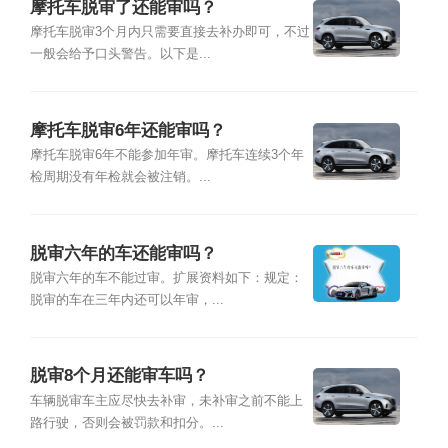
摩托车脱审了还能审吗？
摩托车脱审3个月内只需要直接去补办即可，不过
一般会给予口头警告。以下是...
摩托车脱审6年还能审吗？
摩托车脱审6年不能参加年审。摩托车连续3个年
检周期没有年检就会被注销。...
脱审六年的车还能审吗？
脱审六年的车不能过审。扩展资料如下：规定：
脱审的车在三年内还可以年审，...
脱审8个月还能审车吗？
车辆脱审车主应尽快去补审，未补审之前不能上
路行驶，否则会被罚款和扣分。...