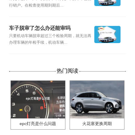
行销户。在检查使用期到期后...
车子脱审了怎么办还能审吗
只要机动车辆脱审超过三个检验周期，就无法再
办理车辆的年检手续，机动车辆...
热门阅读
epc灯亮是什么问题
火花塞更换周期