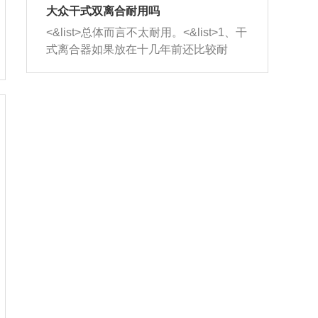
室，最后形成废气排出，就可以让三元
无法制作，需要将车辆送到修理厂或4s
造成烧机油。<&list>3、机油粘度。使用
大众干式双离合耐用吗
催化器得到清洗，排气管堵塞的情况就
店；<&list>2.车辆半轴套管防尘罩破
机油粘度过小的话，同样会有烧机油现
<&list>总体而言不太耐用。<&list>1、干
能够得到解决。
裂，破裂后会出现漏油现象，使半轴磨
象，机油粘度过小具有很好的流动性，
式离合器如果放在十几年前还比较耐
损严重，磨损的半轴容易损坏，产生异
容易窜入到气缸内，参与燃烧。<&list>
用，但是由于现在的汽车发动机动力输
响；<&list>3.稳定器的转向胶套和球头
4、机油量。机油量过多，机油压力过
出越来越高，使得干式离合器散热不足
老化，一般是使用时间过长造成的。解
大，会将部分机油压入气缸内，也会出
的缺陷也逐渐暴露出来。<&list>2、由于
决方法是更换新的质量好的转向橡胶套
现烧机油。<&list>5、机油滤清器堵塞：
干式双离合的工作环境暴露在空气中，
和球头。
会导致进气不畅，使进气压力下降，形
而离合器的散热也是通离合器罩上面的
成负压，使机油在负压的情况下吸入燃
几个小孔来进行散热。但是在行驶过程
烧室引起烧机油。<&list>6、正时齿轮或
中变速箱需要换挡，就不得不使得离合
链条磨损：正时齿轮或链条的磨损会引
器频繁工作。<&list>3、长时间的低速行
起气阀和曲轴的正时不同步。由于轮齿
驶以及过于频繁的启停，导致离合器的
或链条磨损产生的过量侧隙，使得发动
温度不断升高，而低速行驶时空气流动
机的调节无法实现：前一圈的正时和下
效率不高，无法将离合器中的热量有效
一圈可能就不一样。当气阀和活塞的运
的带走，导致离合器内部的温度不断升
动不同步时，会造成过大的机油消耗。
高，加速离合器的磨损。
解决方法：更换正时齿轮或链条。<&list
>7、内垫圈、进风口破裂：新的发动机
设计中，经常采用各种由金属和其他材