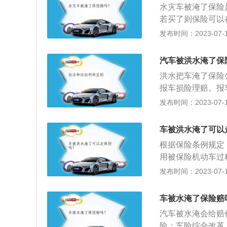
水灾车被淹了保险
业务在全球均是具
若买了则保险可以
进行赔付。更多相
发布时间：2023-07-17
在使用保险车辆时
以赔偿的一种汽车
汽车被洪水淹了保
的损失由保险公司
洪水把车淹了保险
主，赔付需要分情
报车损险理赔。报
范围的情况下，保
发布时间：2023-07-17
绍：车内保养：不
客在车内享受更加
车被洪水淹了可以
该勤换空调滤网，
根据保险条例规定
里，如果经常行驶
用被保险机动车过
过后的车子，轮侧
保险公司将按约定
发布时间：2023-07-17
汽车生锈。
没。车辆保险：即
自然灾害或意外事
车被水淹了保险赔
汽车被水淹会给赔
险：车险综合改革，