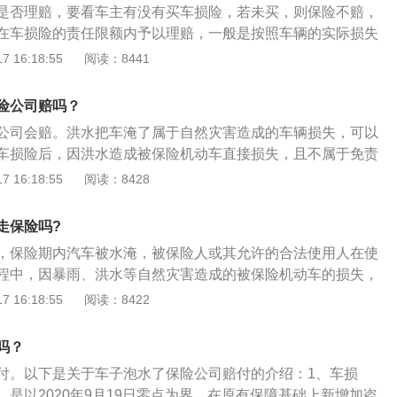
是否理赔，要看车主有没有买车损险，若未买，则保险不赔，
有普遍意义的保险业务。
在车损险的责任限额内予以理赔，一般是按照车辆的实际损失
关资料如下：车损险：车损险是指被保险人或其允许的驾驶员
 16:18:55
阅读：8441
发生保险事故而造成保险车辆受损，保险公司在合理范围内予
商业保险。赔付：按照保险新条款购买车险的车主，车辆被淹
险公司赔吗？
依照合同负责赔付。而在保险新条款生效之前购买车险的车
公司会赔。洪水把车淹了属于自然灾害造成的车辆损失，可以
况讨论。
车损险后，因洪水造成被保险机动车直接损失，且不属于免责
险公司会在约定限额内负责赔偿。以下是关于车子的相关介
 16:18:55
阅读：8428
仅能够创造清洁舒适的车内环境，更重要的是能够让车主及乘
安全健康的体验，免受车内细菌的危害。空调滤网：车主也应
走保险吗?
正常情况下，一个原厂的空调滤芯使用寿命是两万到三万公
，保险期内汽车被水淹，被保险人或其允许的合法使用人在使
在土路或空气质量较差的路面就要适时缩短更换周期。被雨淋
程中，因暴雨、洪水等自然灾害造成的被保险机动车的损失，
和底盘部位会有污泥积存，容易使潮气藏匿在底盘内部，导致
负责赔偿。相关介绍：水淹车：是指车辆在自然灾害中被水淹
 16:18:55
阅读：8422
机动车辆保险，简称车险，也称作汽车保险。在机动车辆由于
故所造成人身伤亡或财产损失时进行赔偿，是一种商业险。
吗？
付。以下是关于车子泡水了保险公司赔付的介绍：1、车损
是以2020年9月19日零点为界，在原有保障基础上新增加盗