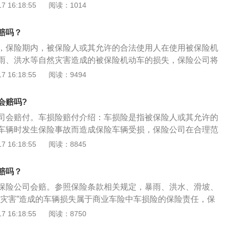
以得到赔付。保险会负责修车的费用，假如水淹情况严重，车
 16:18:55
阅读：1014
导致的发动机损坏，保险公司不负责赔偿。车损险的理赔范
子报废的一些赔偿，只是会除掉正常的折损。2、车子在行驶
撞的时候，由于火灾爆炸造成了车辆损失。外界的墙体倒塌或
车主自己将车开到水里面去，如果车子投保了涉水险，这种情
买保险的车辆在轮渡上遭受的自然灾害。车辆受到雷击，龙卷
赔吗？
当然如果涉水险里面没有买不计免赔，会有百分之20的免赔
雪崩，泥石流，暴风，暴雨，海啸等。
，保险期内，被保险人或其允许的合法使用人在使用被保险机
赔付。3、没有投保涉水险，那么除了发动机之外的部分，保
雨、洪水等自然灾害造成的被保险机动车的损失，保险公司将
应的补偿。
被洪水淹没的赔偿条件：因暴雨、洪水等自然灾害造成的被保
 16:18:55
阅读：9494
应当由保险公司理赔。如果没有购买特定的商业保险，则无法
报时间最好在48小时内。赔偿条件被拒的原因：车辆在涉水行
会赔吗?
火，因强行二次启动导致发动机进水损坏，保险公司可以拒
司会赔付。车损险赔付介绍：车损险是指被保险人或其允许的
还试图开车闯过去，并因此导致发动机损坏，保险公司也不会
车辆时发生保险事故而造成保险车辆受损，保险公司在合理范
种汽车商业保险。车损险和三者险是车辆保险的基本险，主要
 16:18:55
阅读：8845
损失以及由被保险车辆在使用中给第三者带来的损失，大部分
损失都赔。涉水险的介绍：涉水险属于附加险，不能单独投
赔吗？
失险一同投保。对于已投保车辆损失险，可到保险公司增加投
保险公司会赔。参照保险条款相关规定，暴雨、洪水、滑坡、
险实行20%的免赔率，如投保该险别的不计免赔，可获得100%
然灾害”造成的车辆损失属于商业车险中车损险的保险责任，保
。注意事项：一旦发动机熄火，赶紧离开车辆，不要再启动发
 16:18:55
阅读：8750
发动机损坏。停车静止状态下被泡，发现后要及时拨打保险公