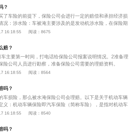
险公司的理赔员到达之前，不要私自启动车辆，保险公司会视
吗？
点。保险公司拒赔：车辆在涉水行驶过程中发动机熄火，因强
买了车险的前提下，保险公司会进行一定的赔偿和承担经济损
动机进水损坏，保险公司可以拒赔。明知积水严重还试图开车
情况：涉水险：车被淹主要涉及的是发动机涉水险，在保险期
致发动机损坏，保险公司也不赔。
使用过程中因发动机进水后导致的发动机的直接损毁，保险人
 16:18:55
阅读：8675
赔付范围：投保车辆在涉水路段行驶或被水淹没后导致的发动
水险的理赔条款，涉水险只赔偿车辆发动机的损坏，其他部位
么赔？
损，一律按车损险的条款理赔。
司车主要第一时间，打电话给保险公司报案说明情况。2准备理
保险公司人员进行勘察，准备保险公司需要的理赔资料。
 16:18:55
阅读：8564
赔吗？
的车损险，那么被水淹保险公司会理赔。以下是关于机动车辆
定义：机动车辆保险即汽车保险（简称车险），是指对机动车
意外事故所造成的人身伤亡或财产损失负赔偿责任的一种商业
 16:18:55
阅读：8540
车辆保险的真正发展，是在第二次世界大战后，一方面，汽车
危险构成一种普遍性的社会危险；另一方面，许多国家将包括
赔吗？
动车辆第三者责任列入强制保险的范围。因此，机动车辆保险