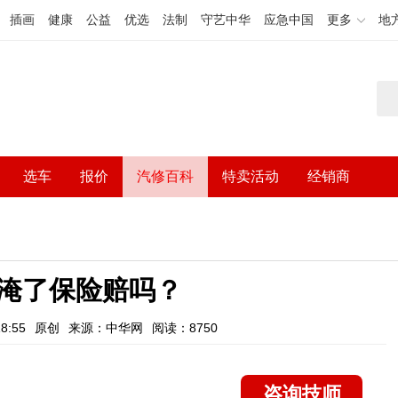
插画
健康
公益
优选
法制
守艺中华
应急中国
更多
地
选车
报价
汽修百科
特卖活动
经销商
淹了保险赔吗？
8:55
原创
来源：中华网
阅读：8750
咨询技师