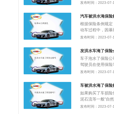
损险，那基本上可
发布时间：2023-07-17
下，发动机进水后
子报废，也会有车
围：在车辆发生碰
状态下进行趟水，
者是空中坠物。购
汽车被洪水淹保险
况可以得到赔付。
风，洪水，地陷。
根据保险条例规定
率，买了会有全额
动车过程中，因暴
险公司都会给与相
按约定负责赔偿。
发布时间：2023-07-17
险机动车的损失，
通过保险理赔。上
发洪水车淹了保险
驶过程中发动机熄
车子泡水了保险公
赔。明知积水严重
驾驶员在使用保险
赔偿。
围内予以赔偿的一
发布时间：2023-07-17
赔偿被保险车辆的
的自然灾害造成的
车被洪水淹了保险
保，需要与车辆损
如果购买了车损险
保“涉水险”。该保
泥石流等一般“自
赔付。
险公司会进行理赔
发布时间：2023-07-17
动机，否则会引起