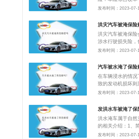
抢、玻璃单独破碎
发布时间：2023-07-17
保险公司就赔多少
辆损失险一同投保
洪灾汽车被淹保险
该保险实行20%
洪灾汽车被淹保险
涉水行驶损失险，
附加险并不是车主
发布时间：2023-07-17
水后认为发动机进
的合法驾驶人在使
汽车被水淹了保险
机损坏，保险人按
在车辆浸水的情况
致的发动机损坏则
也称发动机特别损
发布时间：2023-07-17
1、熄火后不能二
启动车辆。如果再
发洪水车被淹了保
赔付，所造成的损
洪水淹车属于自然
有20%的不计免赔
的相关介绍：1、
也就是说，车主购
时发生保险事故而
发布时间：2023-07-17
在涉水过程中出现