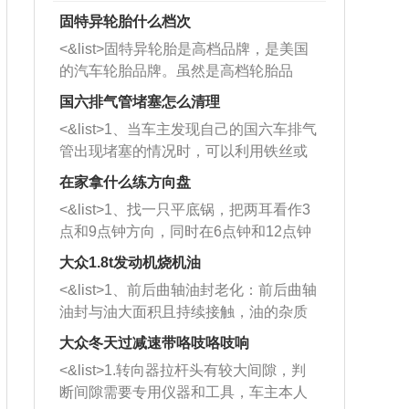
固特异轮胎什么档次
<&list>固特异轮胎是高档品牌，是美国
的汽车轮胎品牌。虽然是高档轮胎品
牌，但是中高低端的轮胎都有生产，这
国六排气管堵塞怎么清理
也是为了更好的开拓市场。
<&list>1、当车主发现自己的国六车排气
管出现堵塞的情况时，可以利用铁丝或
者是细棍，直接将杂物给取出来，如果
在家拿什么练方向盘
堵塞情况比较严重，也可以采取应急措
<&list>1、找一只平底锅，把两耳看作3
施。 <&list>2、直接利用木棍将所有的
点和9点钟方向，同时在6点钟和12点钟
杂物推到排气管里面的位置处，然后将
方向做一个标记。 <&list>2、双手握住
三元催化器拆解开，就可以将堵塞的东
大众1.8t发动机烧机油
平底锅两耳，然后往左打半圈、一圈、
西取出来。但如果是因为积碳过多引起
<&list>1、前后曲轴油封老化：前后曲轴
一圈半的练习，往右同样也要打相同的
的堵塞，就需要将三元催化器泡在草酸
油封与油大面积且持续接触，油的杂质
圈数。 <&list>3、最后强调要反复练
中进行清洗。 <&list>3、也可以利用清
和发动机内持续温度变化使其密封效果
习，这样就可以形成肌肉记忆，在真实
大众冬天过减速带咯吱咯吱响
洗剂对堵塞的情况得到解决，将清洗剂
逐渐减弱，导致渗油或漏油。<&list>2、
驾驶车辆时，不需要记忆也能打好方
放在燃油箱中，与燃油混合后，车辆启
<&list>1.转向器拉杆头有较大间隙，判
活塞间隙过大：积碳会使活塞环与缸体
向。
动时，就可以和汽油一起进入到燃烧
断间隙需要专用仪器和工具，车主本人
的间隙扩大，导致机油流入燃烧室中，