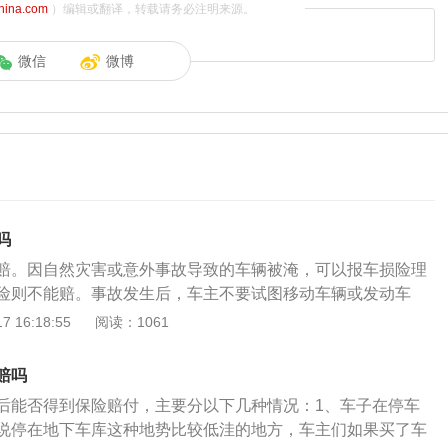
china.com
）编辑或翻译，转载请务必注明来源。
微信
微博
吗
赔。因自然灾害或意外事故导致的车辆被淹，可以报车损险理
险则不能赔。事故发生后，车主不要试图移动车辆或发动车
打保险公司的电话报案即可。保险公司接到报案后会派工作人
 16:18:55
阅读：1061
查，核实车辆损失情况，随后进行施救，将受灾车辆转移到国
修理厂进行维修。保险公司接到报案后会派工作人员赶赴现场
赔吗
辆损失情况，随后进行施救，将受灾车辆转移到国家认可的二
后能否得到保险赔付，主要分以下几种情况：1、车子在停车
维修。待修理厂、被保险人、保险公司三方共同确定出具体损
说停在地下车库这种地势比较低洼的地方，车主们如果买了车
司再行赔付。不过，需要注意的是，在没有购买涉水险的情况