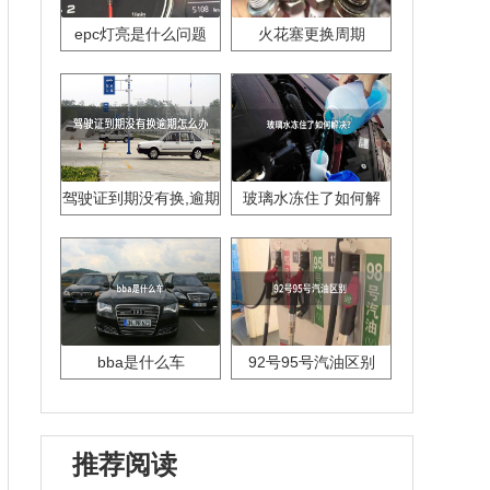
epc灯亮是什么问题
火花塞更换周期
驾驶证到期没有换,逾期
玻璃水冻住了如何解
怎么办??
决？
bba是什么车
92号95号汽油区别
推荐阅读