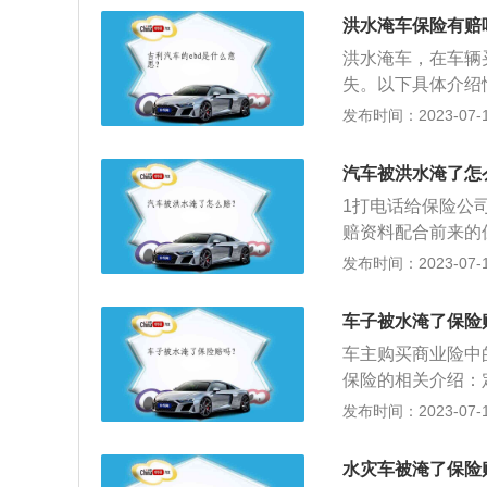
司报案电话，在保
洪水淹车保险有赔
情况将车拖到修理
洪水淹车，在车辆
行二次启动导致发
失。以下具体介绍
闯过去，并因此导
间内，保险车辆在
发布时间：2023-07-17
负责赔偿。涉水险
机损坏，才适用涉
汽车被洪水淹了怎
进水导致的车辆受
1打电话给保险公
赔资料配合前来的
发布时间：2023-07-17
车子被水淹了保险
车主购买商业险中
保险的相关介绍：
辆由于自然灾害或
发布时间：2023-07-17
保险。发展：机动
的普及使道路事故
水灾车被淹了保险
汽车在内的各种机