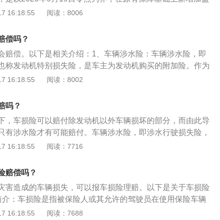
、自燃、不计免赔率，车辆被推定全损，车损险保额是多少，
 16:18:55
阅读：8006
。2、涉水险：涉水险”属于附加险，不能单独投保，需要与车
。对于已投保车辆损失险，可到保险公司增加投保“涉水险”。
赔偿吗？
的免赔率，如投保该险别的不计免赔，可获100%赔付。
会赔偿。以下是相关介绍：1、车辆涉水险：车辆涉水险，即
也称发动机特别损失险，是车主为发动机购买的附加险。作为
想买就能买。但是涉水险所导致的发动机损坏，若是车主在浸
 16:18:55
阅读：8002
水，保险公司则可以不赔。2、赔偿条件：被保险人或其允许
用保险机动车过程中，因暴雨、洪水后造成保险机动车的发动
赔吗？
照保险合同约定负责赔偿。
下，车损险可以赔付除发动机以外车辆损坏的部分，而由此导
只有涉水险才有可能赔付。车辆涉水险，即涉水行驶损失险，
失险，是车主为发动机购买的附加险。购买涉水险注意事项：
 16:18:55
阅读：7716
次点火：车子在行驶过程当中被水淹熄火，千万不要再强行去
次启动发动机，造成发动机损伤，保险公司会以此为理由拒绝
险赔偿吗？
失都需要由车主自己承担。2、不计免赔：保险公司的车损险
灾害造成的车辆损失，可以报车损险理赔。以下是关于车损险
率，即使购买了附加“涉水险”，也仅能获得80%左右的赔偿。
简介：车损险是指被保险人或其允许的驾驶员在使用保险车辆
买车损险和涉水险的同时，还得再投保一个不计免赔险，车辆
造成保险车辆受损，保险公司在合理范围内予以赔偿的一种汽
 16:18:55
阅读：7688
发动机故障，才能获得全额赔偿。