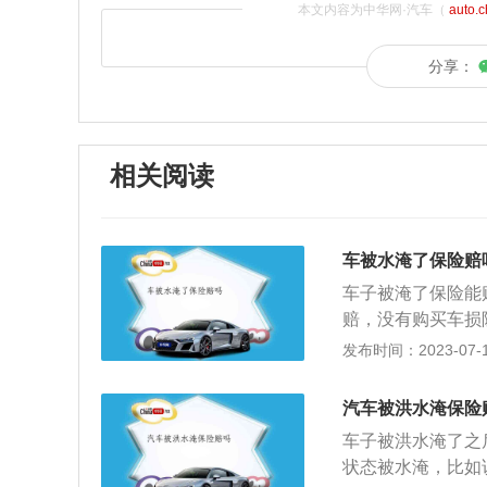
本文内容为中华网·汽车（
auto.
分享：
相关阅读
车被水淹了保险赔
车子被淹了保险能
赔，没有购买车损
辆，在第一时间拨
发布时间：2023-07-17
员赶赴现场进行勘
家认可的二类以上
汽车被洪水淹保险
进行勘查，核实车
车子被洪水淹了之
类以上修理厂进行
状态被水淹，比如
失费用后，保险公