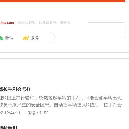
china.com
）编辑或翻译，转载请务必注明来源。
微信
微博
然拉手刹会怎样
挂D挡正常行驶时，突然拉起车辆的手刹，可能会使车辆出现
驶员带来严重的安全隐患。自动挡车辆挂入D挡后，拉手刹会
力，使车主感觉到车辆无力，而且还会加大车辆两个后轮刹车
 12:44:11
阅读：1158
节严重可能将两后轮刹车盘损坏，导致车辆的手刹功能失灵。
能够起到锁住车辆后轮的作用。车辆的手刹可以供车辆在静止
然拉手刹