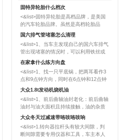
固特异轮胎什么档次
<&list>固特异轮胎是高档品牌，是美国
的汽车轮胎品牌。虽然是高档轮胎品
牌，但是中高低端的轮胎都有生产，这
国六排气管堵塞怎么清理
也是为了更好的开拓市场。
<&list>1、当车主发现自己的国六车排气
管出现堵塞的情况时，可以利用铁丝或
者是细棍，直接将杂物给取出来，如果
在家拿什么练方向盘
堵塞情况比较严重，也可以采取应急措
<&list>1、找一只平底锅，把两耳看作3
施。 <&list>2、直接利用木棍将所有的
点和9点钟方向，同时在6点钟和12点钟
杂物推到排气管里面的位置处，然后将
方向做一个标记。 <&list>2、双手握住
三元催化器拆解开，就可以将堵塞的东
大众1.8t发动机烧机油
平底锅两耳，然后往左打半圈、一圈、
西取出来。但如果是因为积碳过多引起
<&list>1、前后曲轴油封老化：前后曲轴
一圈半的练习，往右同样也要打相同的
的堵塞，就需要将三元催化器泡在草酸
油封与油大面积且持续接触，油的杂质
圈数。 <&list>3、最后强调要反复练
中进行清洗。 <&list>3、也可以利用清
和发动机内持续温度变化使其密封效果
习，这样就可以形成肌肉记忆，在真实
大众冬天过减速带咯吱咯吱响
洗剂对堵塞的情况得到解决，将清洗剂
逐渐减弱，导致渗油或漏油。<&list>2、
驾驶车辆时，不需要记忆也能打好方
放在燃油箱中，与燃油混合后，车辆启
<&list>1.转向器拉杆头有较大间隙，判
活塞间隙过大：积碳会使活塞环与缸体
向。
动时，就可以和汽油一起进入到燃烧
断间隙需要专用仪器和工具，车主本人
的间隙扩大，导致机油流入燃烧室中，