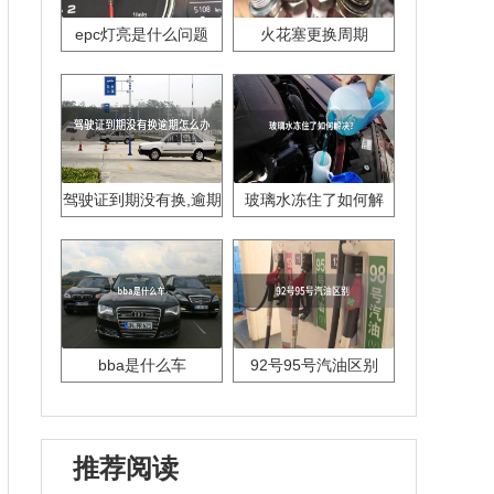
epc灯亮是什么问题
火花塞更换周期
驾驶证到期没有换,逾期
玻璃水冻住了如何解
怎么办??
决？
bba是什么车
92号95号汽油区别
推荐阅读