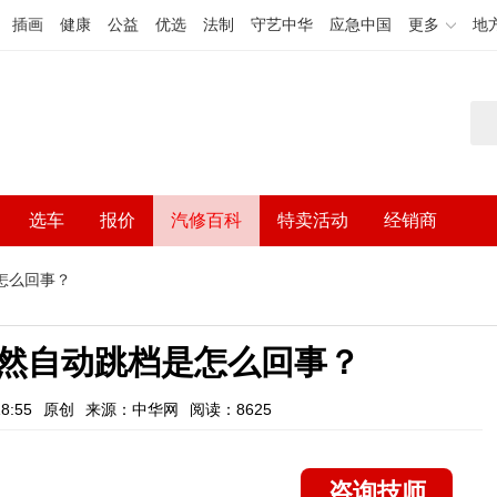
插画
健康
公益
优选
法制
守艺中华
应急中国
更多
地
选车
报价
汽修百科
特卖活动
经销商
怎么回事？
然自动跳档是怎么回事？
8:55
原创
来源：中华网
阅读：8625
咨询技师