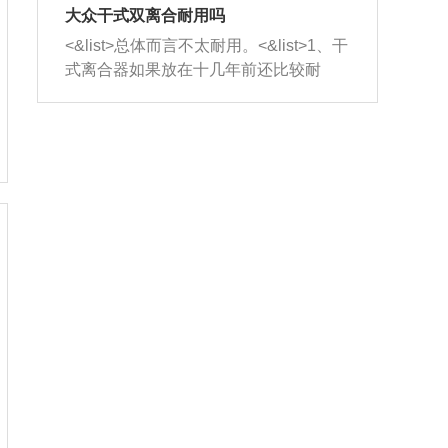
室，最后形成废气排出，就可以让三元
无法制作，需要将车辆送到修理厂或4s
造成烧机油。<&list>3、机油粘度。使用
大众干式双离合耐用吗
催化器得到清洗，排气管堵塞的情况就
店；<&list>2.车辆半轴套管防尘罩破
机油粘度过小的话，同样会有烧机油现
<&list>总体而言不太耐用。<&list>1、干
能够得到解决。
裂，破裂后会出现漏油现象，使半轴磨
象，机油粘度过小具有很好的流动性，
式离合器如果放在十几年前还比较耐
损严重，磨损的半轴容易损坏，产生异
容易窜入到气缸内，参与燃烧。<&list>
用，但是由于现在的汽车发动机动力输
响；<&list>3.稳定器的转向胶套和球头
4、机油量。机油量过多，机油压力过
出越来越高，使得干式离合器散热不足
老化，一般是使用时间过长造成的。解
大，会将部分机油压入气缸内，也会出
的缺陷也逐渐暴露出来。<&list>2、由于
决方法是更换新的质量好的转向橡胶套
现烧机油。<&list>5、机油滤清器堵塞：
干式双离合的工作环境暴露在空气中，
和球头。
会导致进气不畅，使进气压力下降，形
而离合器的散热也是通离合器罩上面的
成负压，使机油在负压的情况下吸入燃
几个小孔来进行散热。但是在行驶过程
烧室引起烧机油。<&list>6、正时齿轮或
中变速箱需要换挡，就不得不使得离合
链条磨损：正时齿轮或链条的磨损会引
器频繁工作。<&list>3、长时间的低速行
起气阀和曲轴的正时不同步。由于轮齿
驶以及过于频繁的启停，导致离合器的
或链条磨损产生的过量侧隙，使得发动
温度不断升高，而低速行驶时空气流动
机的调节无法实现：前一圈的正时和下
效率不高，无法将离合器中的热量有效
一圈可能就不一样。当气阀和活塞的运
的带走，导致离合器内部的温度不断升
动不同步时，会造成过大的机油消耗。
高，加速离合器的磨损。
解决方法：更换正时齿轮或链条。<&list
>7、内垫圈、进风口破裂：新的发动机
设计中，经常采用各种由金属和其他材