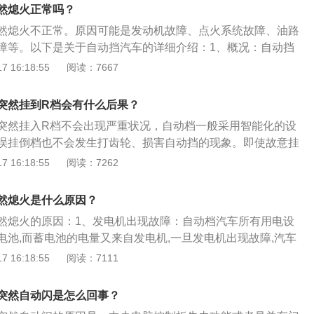
、P档之间任意切换，如果这时候有误按P档键，是会跳P。2、
然熄火正常吗？
奔驰的P档很智能，停车直接熄火会自动挂入P档，或者开启左
然熄火不正常。原因可能是发动机故障、点火系统故障、油路
档。而这种电子档杆没有档位限制功能，行驶中可以随意前后
障等。以下是关于自动挡汽车的详细介绍：1、概况：自动挡
速超过10km/h，档位切换是无效。当车速在10km/h以内时，
动变速器（AT）调节车速的汽车。驾驶时由自动变速器的控制
 16:18:55
阅读：7667
N、R、P之间随意切换。
转速和负荷自动选择合适的档位，从而替代了人的主观判断时
、其他：自动档汽车通常采用液力传动装置来取代手动档汽车
突然挂到R档会有什么后果？
因此没有离合器踏板。当发动机转速低时，液体传递的扭矩有
突然挂入R档不会出现严重状况，自动档一般采用智能化的设
车前进。
误挂倒档也不会发生打齿轮、损害自动挡的现象。即使故意挂
脑只会自动跳转到D档，通知发动机电脑停止喷油切断动力并
 16:18:55
阅读：7262
驶员，同时自动打开双闪，直到驾驶员重新挂入D挡或靠边停
:以下是自动挡车档位的作用介绍：1、N档（neutral）：空
然熄火是什么原因？
挡的空挡，暂时停车时使用。另一个作用是发动机在行驶中突
然熄火的原因：1、发电机出现故障：自动档汽车所有用电设
行驶中重新启动发动机，则需换入N挡。2、P档（parkin
电池,而蓄电池的电量又来自发电机,一旦发电机出现故障,汽车
熄火停放或汽车静止时使用，当车辆停止时需要将挡位挂入P挡
火系统就不能工作,进而导致汽车熄火。2、点火系统出现故障：
 16:18:55
阅读：7111
、锁车门。3、D档（drive）：前进挡，行驶在一般路面上使
损坏的就是火花塞,其次就是点火线圈及缸线。如果两个气缸以
档位之一。能够根据路面情况和汽车速度自动地切换到舒适的
火线圈出现故障,汽车就会熄火。3、油路出现故障：如果油压
突然自动闪是怎么回事？
熄火,油路故障表现在油路堵塞、燃油泵故障及高压油泵故障,容