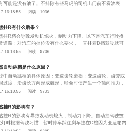
杆变形等，使齿轮不能正常啮合；解决方法：需更换变速齿
有可能是没有油了。不排除有些马虎的司机出门前不看油表
超车前，可以松开油门，让变速箱自动降挡，提高动力输出。
或更换变速杆；7、弹簧弹力不足，自锁装置磨损松旷，弹簧
熄火。2、加错汽油型号或者加入的汽油质量不过关，导致发
 16:18:55
阅读：1036
造成锁止力量不足，使变速叉轴不能可靠定位；解决方法：建
碳严重，从而使车辆熄火。3、车辆内部各个部件发生故障都
修理厂进行维修，车主个人无法解决此问题或容易使汽车产生新
火。比如发电机老化、火花塞堵塞、传感器失灵、点火线圈问
然挂R有什么后果？
要的损失。另外在路试车时，注意跳挡挡位，发现在某挡跳挡
箱有问题，挂挡熄火或者跳档，极少可能会遇到汽车变速箱自
该挡，并将发动机熄火。检查换挡操纵机构调整是否正确。拆
然挂R档会导致发动机熄火，制动力下降。以下是汽车行驶换
情况。需要定期保养变速箱，防止发动机老化或损坏。5、驾
轮和同步器的啮合情况与轴承是否松旷、换挡叉是否受损等，
常道路：对汽车的挡位没有什么要求，一直挂着D挡驾驶就可
因操作不当，导致行车过程中车辆熄火。自动挡的车突然熄火
况进行更换调整。
：发动机停止运转时，需要把档位挂到P挡，表示汽车停止使
 16:18:55
阅读：9736
先打开双闪灯，提示后车出问题了请注意，然后踩刹车尽快让
挂到P挡位才可以取出车钥匙。倒车：需要踩住刹车后，汽车
再重新启动即可。预防自动挡汽车没电的方法是：1、不要长
可以挂入R挡，把刹车轻轻松开汽车就会实现倒车行驶。停车
露天停车场；2、避免多次不间断地启动车辆；3、定期检查电
然自动跳档是什么原因？
拥堵的道路时，可以挂N挡。高速公路：或者在速超车时，可
线路；4、禁止汽车熄火后使用汽车电器。
驶中自动跳档的具体原因：变速齿轮磨损：变速齿轮、齿套或
汽车的运动模式，和D挡一样可以自由变换挡位。在爬坡时也可
损过度，沿齿长方向形成雏形，啮合时便产生一个轴向推力，
挡位的扭力输出和加速度是最大。
，转速变化的惯性影响，迫使啮合的齿轮沿轴向脱开。变速弯
 16:18:55
阅读：9733
变形、磨损过度、固定螺钉松动或变速杆变形等，使齿轮不能
力不足：自锁装置磨损松旷，弹簧弹力不足或折断，造成锁止
然挂R的影响有？
叉轴不能可靠定位。
然挂R的影响有导致发动机熄火，制动力下降。自动挡驾驶技
红灯时根据驾驶习惯，暂时停车踩住刹车挂在D档因为变速箱内
组附有单向离合器的反应轮，其作用是放大来自发动机曲轴的