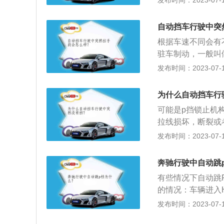
发布时间：2023-07-17
扭力，在发动机怠
时踏下制动踏板才
自动挡车行驶中突
板，车辆就可以慢
根据车速不同会有
全；发动机启动时
驻车制动，一般叫
变速杆在行驶挡位
车。驻车制动，也
发布时间：2023-07-17
制动比行车制动的
刹的注意事项：不
为什么自动挡车行
龙绳，假如每一次
可能是p挡锁止机
拉线损坏，断裂或
自动档汽车通常采
发布时间：2023-07-17
离合器踏板。当发
当操纵手柄放入前
奔驰行驶中自动跳
扭矩增大，推动汽
有些情况下自动跳
然后拉起手刹，接
的情况：车辆进入
推入p挡，自动挡
行驶速度介于1km
发布时间：2023-07-17
推。
个特点，就是不用完