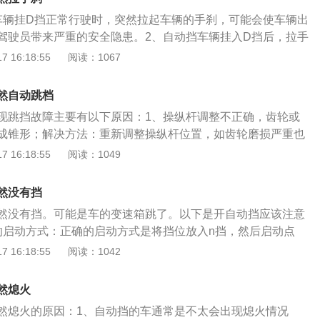
车主用完车后，需要拉起手刹功能，防止车主离开车辆后，车
车辆挂D挡正常行驶时，突然拉起车辆的手刹，可能会使车辆出
或者车主长时间等红灯时拉起手刹，可以解放车主的双脚。
驾驶员带来严重的安全隐患。2、自动挡车辆挂入D挡后，拉手
的动力，使车主感觉到车辆无力，而且还会加大车辆两个后轮
 16:18:55
阅读：1067
，情节严重可能将两后轮刹车盘损坏，导致车辆的手刹功能失
能，能够起到锁住车辆后轮的作用。车辆的手刹可以供车辆在
然自动跳档
比如车主用完车后，需要拉起手刹功能，防止车主离开车辆
现跳挡故障主要有以下原因：1、操纵杆调整不正确，齿轮或
现象，或者车主长时间等红灯时拉起手刹，可以解放车主的双
成锥形；解决方法：重新调整操纵杆位置，如齿轮磨损严重也
速箱轴、轴承或齿轮磨损松旷，轴向间隙过大，使轴在转动
 16:18:55
阅读：1049
决方法：调整各部件之间的间隙，或使用匹配的部件；3、换
球磨损严重，或锁止球弹簧过软；解决方法：更换挡叉轴凹
然没有挡
球弹簧；4、同步器磨损或损坏，换挡叉弯曲，换挡杆磨损严
然没有挡。可能是车的变速箱跳了。以下是开自动挡应该注意
换损坏部件；或到维修厂进行检修。当车辆出现跳挡故障时，
的启动方式：正确的启动方式是将挡位放入n挡，然后启动点
往专业维修站点维修。车辆到厂后，维修技师应先对该车做故
到R挡；2、中途停车：基本上自动挡汽车需要停车时，车主只
 16:18:55
阅读：1042
障代码出现，可按故障码查找相应故障；5、变速齿轮、齿套
保持挡位在D挡即可。但需要注意的是，如果是像等红灯一样
磨损过度，沿齿长方向形成雏形，啮合时便产生一个轴向推
做是正确的。如果长时间堵车，那么最好把挡位换到n挡或者P
振抖，转速变化的惯性影响，迫使啮合的齿轮沿轴向脱开；解
然熄火
耗。最重要的一点是，长时间踩刹车，刹车盘和变速器的油温
速齿轮、齿套或同步器锥盘轮齿；6、变速齿轮弯曲变形、固
然熄火的原因：1、自动挡的车通常是不太会出现熄火情况
一种伤害；3、自动挡汽车超车：超车时，自动挡汽车不方便