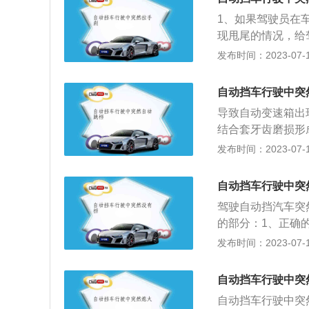
状态下使用，比如
1、如果驾驶员在
辆出现溜车现象，
现甩尾的情况，给
刹会严重影响车辆
发布时间：2023-07-17
刹车盘的磨损程度
灵。车辆的手刹功
自动挡车行驶中突
静止状态下使用，
导致自动变速箱出
后，车辆出现溜车
结合套牙齿磨损形
脚。
及时更换；2、变
发布时间：2023-07-17
时，发生窜动；解
挡叉轴凹槽及锁止
自动挡车行驶中突
槽、锁止球或锁止
驾驶自动挡汽车突
重；解决方法：更
的部分：1、正确
车主应及时将车送
火，这样就避免挂
发布时间：2023-07-17
障自诊断，如有故
要踩下刹车踏板，
或同步器锥盘轮齿
的短暂停车，这样
力，在工作中又受
自动挡车行驶中突
挡。第一，节省油
决方法：需更换变
自动挡车行驶中突
会升高，对车辆是