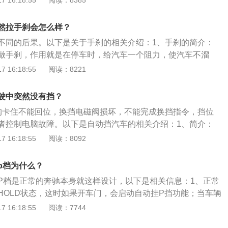
 16:18:55
阅读：8385
速下是不会转动，只有待发动机转速上升时才会起作用；启动
可以将变速杆从P挡或N挡移出，换入行驶挡位，松开制动踏
然拉手刹会怎么样？
慢行驶，之所以要提前踩刹车，目的是保障司机和车辆的安
不同的后果。以下是关于手刹的相关介绍：1、手刹的简介：
只有当变速杆处于挡位P或N的位置，才可以启动发动机，如果
做手刹，作用就是在停车时，给汽车一个阻力，使汽车不溜
，如D、R等位置，发动机不能启动。
就是手刹或者自动档中的停车档，锁住传动轴或者后轮。驻车
 16:18:55
阅读：8221
力小很多很多，仅仅是在坡路停车不溜车就可以。2、使用手
要把手刹拉到高挡，因为手刹零碎中的拉线不但有钢索另有尼
驶中突然没有挡？
都是拉到最高挡，尼龙绳很快就会发生材质疲倦。
构卡住不能回位，换挡电磁阀损坏，不能完成换挡指令，挡位
者控制电脑故障。以下是自动挡汽车的相关介绍：1、简介：
用液力传动装置来取代手动档汽车的机械式离合器，因此没有
 16:18:55
阅读：8092
动机转速低时，液体传递的扭矩有限，不足以推动汽车前进。
进档，松开制动踏板，随着加油和发动机转速的提高，传递的
p档为什么？
车前进。2、停车方式：车进入停车位后，先踩住刹车挂N档，
P档是正常的奔驰本身就这样设计，以下是相关信息：1、正常
着松开脚刹车后熄火，最后再挂P档拔钥匙即可。而不是直接
HOLD状态，这时如果开车门，会启动自动挂P挡功能；当车辆
车主最好养成这种停车习惯，避免锁死，否则一个人还真不好
/h~3km/h间，这时开车门也会启动自动挂P挡功能。奔驰车有
 16:18:55
阅读：7744
全静止下就能挂倒挡，这个设计是在车速≤10km/h的时候，