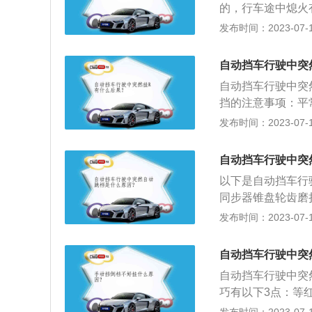
定螺钉松动或变速
的，行车途中熄火
手动换挡，所以在
轮，拧紧固定螺钉
箱，因没油而导致
发布时间：2023-07-17
弹力不足或折断，
动机功能下降、积
议车主去4S店或
可能会导致突然熄
自动挡车行驶中突
的问题，造成不必
题等等。4、变速
后，将变速杆挂入
自动挡车行驶中突
身出现问题失灵的
下变速箱盖检查齿
挡的注意事项：平
驶员开车技术差，
如有异常按元件情
以正常行驶。停车
发布时间：2023-07-17
的解决办法是：首
用。部分汽车需要
车子停下来，之后
停止向前移动后，
时间把汽车停放在
自动挡车行驶中突
等待：或者驾驶在
瓶上的配件及连接
以下是自动挡车行
以挂S挡。S挡是
同步器锥盘轮齿磨
以选择S挡，这个
在工作中又受振抖
发布时间：2023-07-17
曲变形：变速弯曲
正常啮合。弹簧弹
自动挡车行驶中突
力量不足，使变速
自动挡车行驶中突
巧有以下3点：等
扭力转换器设有一