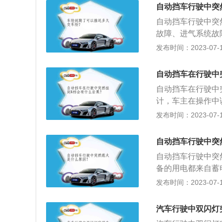
可以在D、N、R
自动挡车行驶中突
汽车挂入P档位：
自动挡车行驶中突
前门时自动挂入P
故障、进气系统故
拨动档杆，但是当车
汽车一般指采用自
发布时间：2023-07-17
档位是可以在D、
系统根据发动机的
机和换档操作。2
自动挡车在行驶中
的机械式离合器，
自动挡车在行驶中
限，不足以推动汽
计，车主在操作中
入倒挡，变速箱电
发布时间：2023-07-17
通过警告音告知驾
车才结束。拓展资料
自动挡车行驶中突
挡，作用同于手动
自动挡车行驶中突
然熄火时，如果想在
备的用电都来自蓄
g）：驻车档，在
很快就会没电,点
发布时间：2023-07-17
才可以断电、拔钥匙
点火系统中最容易
用，也是最常用的
上的火花塞或者点
工作状态。
汽车行驶中双闪灯
较低就会造成汽车