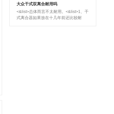
室，最后形成废气排出，就可以让三元
无法制作，需要将车辆送到修理厂或4s
造成烧机油。<&list>3、机油粘度。使用
大众干式双离合耐用吗
催化器得到清洗，排气管堵塞的情况就
店；<&list>2.车辆半轴套管防尘罩破
机油粘度过小的话，同样会有烧机油现
<&list>总体而言不太耐用。<&list>1、干
能够得到解决。
裂，破裂后会出现漏油现象，使半轴磨
象，机油粘度过小具有很好的流动性，
式离合器如果放在十几年前还比较耐
损严重，磨损的半轴容易损坏，产生异
容易窜入到气缸内，参与燃烧。<&list>
用，但是由于现在的汽车发动机动力输
响；<&list>3.稳定器的转向胶套和球头
4、机油量。机油量过多，机油压力过
出越来越高，使得干式离合器散热不足
老化，一般是使用时间过长造成的。解
大，会将部分机油压入气缸内，也会出
的缺陷也逐渐暴露出来。<&list>2、由于
决方法是更换新的质量好的转向橡胶套
现烧机油。<&list>5、机油滤清器堵塞：
干式双离合的工作环境暴露在空气中，
和球头。
会导致进气不畅，使进气压力下降，形
而离合器的散热也是通离合器罩上面的
成负压，使机油在负压的情况下吸入燃
几个小孔来进行散热。但是在行驶过程
烧室引起烧机油。<&list>6、正时齿轮或
中变速箱需要换挡，就不得不使得离合
链条磨损：正时齿轮或链条的磨损会引
器频繁工作。<&list>3、长时间的低速行
起气阀和曲轴的正时不同步。由于轮齿
驶以及过于频繁的启停，导致离合器的
或链条磨损产生的过量侧隙，使得发动
温度不断升高，而低速行驶时空气流动
机的调节无法实现：前一圈的正时和下
效率不高，无法将离合器中的热量有效
一圈可能就不一样。当气阀和活塞的运
的带走，导致离合器内部的温度不断升
动不同步时，会造成过大的机油消耗。
高，加速离合器的磨损。
解决方法：更换正时齿轮或链条。<&list
>7、内垫圈、进风口破裂：新的发动机
设计中，经常采用各种由金属和其他材