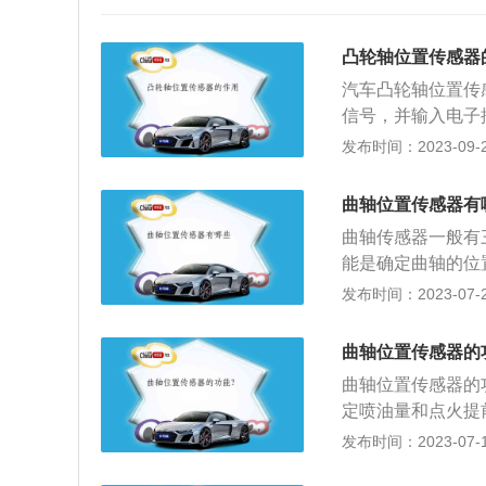
凸轮轴位置传感器
汽车凸轮轴位置传
信号，并输入电子
和排气都有；2、
发布时间：2023-09-27
轮轴位置信号还用
器能够识别哪一个
曲轴位置传感器有
轮轴位置传感器和
曲轴传感器一般有
一起，只是各车型
能是确定曲轴的位
处，如曲轴、凸轮
确定基本点火时间
发布时间：2023-07-25
里专门有一个区分
分上、下两层安装
方法就是说通俗点就
速转子)组成，转
过“计数”区分出
曲轴位置传感器的
式，转速转子为2
凸轮轴位置传感器
曲轴位置传感器的
器信号和曲轴位置
S），凸轮轴位置
定喷油量和点火提
置。磁电感应式转
凸轮轴的位置信号
检测发动机基准缸
发布时间：2023-07-17
轮轴上。2、霍尔
序喷油控制、点火
轴转过的角度，判
霍尔效应的信号发
动时识别出第一次