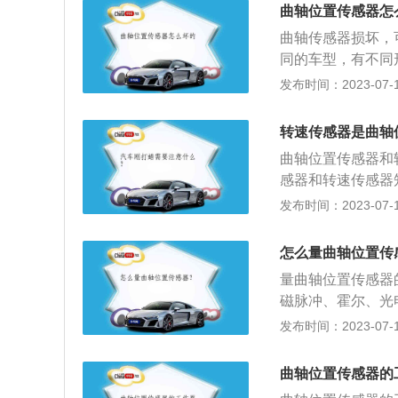
车点火的最佳时刻
装的霍尔芯片和永
曲轴位置传感器怎
将到达上止点，所
控制、燃油蒸发控
动机气缸数相同。
曲轴传感器损坏，
个更加准确的了解
器的磁场被叶片旁
同的车型，有不同
便确定喷射顺序、
的缺口部分进入永
应式、光电式和霍
发布时间：2023-07-17
转角波动大小来判
高，传感器输出电
磁电感应式：磁电
内，由信号发生器
况应将线路重新接
转速传感器是曲轴
圈有360度光刻间
尔效应式曲轴位置
孔，造成曲轴转角
曲轴位置传感器和
查永久磁铁、导磁
信号发生器安装在
感器和转速传感器
现的故障是发动机
路组成。发光二极
轮处）曲轴后端靠
发布时间：2023-07-17
高压电火花。出现
间。由于信号盘上
制系统中最重要的
低压电路、主继电
射在光电二极管上
器；检测活塞上止
机械部件磨损异常
怎么量曲轴位置传
电压为0。这些电
缸上止点信号、用
起。发动机电脑接
量曲轴位置传感器
信号被发送到电子
没有高压电，不能
磁脉冲、霍尔、光
位置。补充内容：
感器接触不良或损
压档位，表笔分别
发布时间：2023-07-17
各种传感器来监视
作，会出现加速困
表显示变动的数值
状态，并使产品达
升高而增大。2、曲
化生产也就失去了
曲轴位置传感器的
明传感器正常。