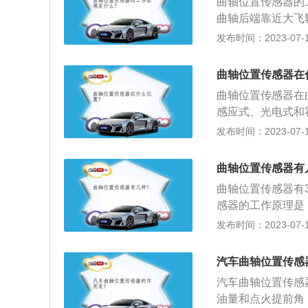
曲轴位置传感器的
曲轴后端靠近大飞
中最重要的传感器
发布时间：2023-07-17
此又称为转速传感
用于控制点火的各
曲轴位置传感器在
轴传感器主要有三
曲轴位置传感器在
感应式、光电式和
定喷油量和点火提
发布时间：2023-07-17
进行缸序判别；3
和喷油时刻。曲轴
曲轴位置传感器有
速；2、用万用表
曲轴位置传感器有
感器的工作原理是
位置，判定曲轴旋
发布时间：2023-07-17
用曲轴位置传感器
喷油器。曲轴位置
汽车曲轴位置传感
曲轴位置传感器配
汽车曲轴位置传感
油量和点火提前角