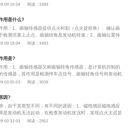
准位置，进行缸序判别；3、曲轴位置传感器能够检测曲轴转
 09:18:04
阅读：3399
塞运行的任一位置，确定点火时刻和喷油时刻，有助于汽车点
、曲轴位置传感器除了控制喷油和点火之外，还用于怠速控
作用是什么?
等，合理的使用曲轴位置传感器可以对汽车的工作情况有一个
作用：1、曲轴传感器提供点火时刻（点火提前角）、确认曲
于检测活塞上止点、曲轴转角及发动机转速；2、曲轴位置传
随车型不同而不同，可分为磁脉冲式、光电式和霍尔式三大
 09:18:04
阅读：3483
装在曲轴前端、凸轮轴前端、飞轮上或分电器内。
作用是?
作用：1、曲轴传感器又称曲轴转角传感器，是计算机控制的
的传感器，其作用是检测停车点信号、曲轴转角信号和发动机
输入计算机，使计算机能按气缸的点火顺序发出最佳点火时刻
 03:05:03
阅读：3039
置传感器有三种类型：电磁脉冲式曲轴位置传感器、霍尔效应
（桑塔纳2000轿车、北京切诺基）、光电效应式曲轴位置传感
原因?
传感器类型不同，其控制方式和控制精度也不同，曲轴位置传
障，由于其类型不同，有不同的原因：1、磁电感应磁电感应
轴皮带轮或链轮的侧面，有的安装在凸轮轴前端。
障是发动机无法起动，在检查发动机状况时，发现点火太迟是
真正原因；2、霍尔效应霍尔效应式曲轴位置传感器是发动机
 00:32:03
阅读：2952
间和爆震控制，发生故障时是传输信号不在正常范围内；3、