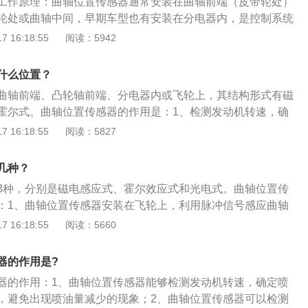
工作原理：曲轴位置传感器通常安装在曲轴前端（皮带轮处）
轮处或曲轴中间，早期车型也有安装在分电器内，是控制系统
之一。以下是其相关介绍：1.其作用有：检测发动机转速，因
 16:18:55
阅读：5942
器；检测活塞上止点位置，故也称为上止点传感器，包括检测
缸上止点信号、用于控制顺序喷油的第一缸上止点信号。2.曲
什么位置？
种类型：磁电感应式、霍尔效应式和光电式。
曲轴前端、凸轮轴前端、分电器内或飞轮上，其结构形式有磁
霍尔式。曲轴位置传感器的作用是：1、检测发动机转速，确
前角，避免喷油量减少；2、检测发动机基准缸的基准位置，
 16:18:55
阅读：5827
、检测曲轴转过的角度，判定活塞运行的位置，确定点火时刻
位置传感器的测量方法是：1、观察仪表盘显示的发动机转
几种？
测量传感器的1与2端之间的电阻值。
3种，分别是磁电感应式、霍尔效应式和光电式。曲轴位置传
：1、曲轴位置传感器安装在飞轮上，利用脉冲信号感应曲轴
转时发动机的转速和活塞的相对位置；2、发动机控制单元使
 16:18:55
阅读：5660
提供的信息生成点火信号和喷射脉冲，分别发送给点火线圈和
传感器的作用是：1、确定曲轴的转角以及发动机的转速；2、
器的作用是?
合凸轮轴位置传感器一起工作，确定发动机的点火时刻。
器的作用：1、曲轴位置传感器能够检测发动机转速，确定喷
，避免出现喷油量减少的现象；2、曲轴位置传感器可以检测