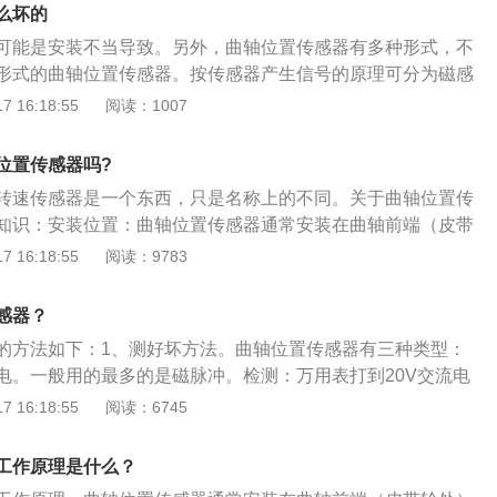
。4、曲轴位置传感器除了控制喷油和点火之外，还用于怠速
久磁铁作成整体固定在分电器盘上。触发叶轮上的缺口数和发
么坏的
以称为气缸识别传感器。
制等，合理的使用曲轴位置传感器可以对汽车的工作情况有一
当触发叶轮上的叶片进入永久磁铁与霍尔元件之间，霍尔触发
可能是安装不当导致。另外，曲轴位置传感器有多种形式，不
。5、采集曲轴转动角度和发动机转速信号，并输入ECU，以
路，这时不产生霍尔电压，传感器无输出信号；当触发叶轮上
形式的曲轴位置传感器。按传感器产生信号的原理可分为磁感
喷射正时、点火顺序、点火正时，然后根据信号监测到的曲轴
久磁铁和霍尔元件之间时，磁力线进入霍尔元件，霍尔电压升
尔式3种类型，而不同类型的传感器，其故障原因也不同：1、
 16:18:55
阅读：1007
断发动机是否有失火现象。
压信号。3、光电式。光电曲轴位置传感器大多安装在分配器
感应式曲轴位置传感器出现的故障是发动机无法启动。这种情
和带透光孔的信号板组成。信号盘随分配器轴运行，信号盘外
好，重新调整分电器，在检查点火正时；2、霍尔效应式：霍
位置传感器吗?
隙，造成曲轴转角1度的信号；内侧60度距离均匀分布有6个光
传感器发生的故障是传输信号不在正常范围内。这种情况应检
120度的信号，一个光孔较宽，用于造成1缸上止点同比信号。
转速传感器是一个东西，只是名称上的不同。关于曲轴位置传
板以及集成电路是否正常；3、光电式：光电式曲轴传感器出
分配器外壳上，由两个发光二极管、两个光电二极管和一个电
知识：安装位置：曲轴位置传感器通常安装在曲轴前端（皮带
加速不良，发动时会出现自动熄火的现象，而且有时还会出现
管面向光电二极管。信号盘位于发光二极管和光电二极管之
近大飞轮处或曲轴中间，早期车型也有安装在分电器内，是控
 16:18:55
阅读：9783
的原因是点火系统工作不良，造成高压火弱。这种情况应检查
有光孔，造成透光与遮光交替的现象。当发光二极管的光束照
传感器之一。作用有：检测发动机转速，因此又称为转速传感
器、高压点火线圈内部短路、发动机控制单元有故障以及部分
时，光电二极管产生电压；当LED光束被阻挡时，光电二极管
点位置，故也称为上止点传感器，包括检测用于控制点火的各
状况。曲轴传感器损坏，汽车仪表盘上的发动机故障灯会亮
感器？
压信号由电路部分整形和放大，即当曲柄角为1度和120度时的
于控制顺序喷油的第一缸上止点信号。
收不到曲轴位置传感器的信号，确认不了曲轴的转角，汽车将
的方法如下：1、测好坏方法。曲轴位置传感器有三种类型：
调节单元，电子调节单元根据这些信号计算发动机转速和曲柄
启动，不点火也不喷油。如果曲轴传感器信号不稳，可能是传
电。一般用的最多的是磁脉冲。检测：万用表打到20V交流电
传感器的作用在现代工业生产尤其是自动化生产过程中，要用
坏导致，容易造成误判，发动机即使能启动，但却不能稳定工
接此传感器的两根线，启动发动机，使发动机运转。如果万用
 16:18:55
阅读：6745
和控制生产过程中的各个参数，使设备工作在正常状态或最佳
难的情况，需要及时进行检修或更换。
，则可以判断此传感器为好，变动的数值随着发动机的转速的
到最好的质量。因此可以说，没有众多的优良的传感器，现代
轴位置传感器的电阻在800—1200欧姆之间，如果在范围内证
基础。
工作原理是什么？