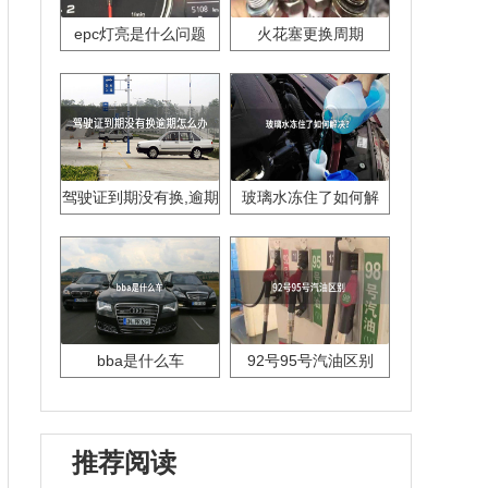
epc灯亮是什么问题
火花塞更换周期
驾驶证到期没有换,逾期
玻璃水冻住了如何解
怎么办??
决？
bba是什么车
92号95号汽油区别
推荐阅读