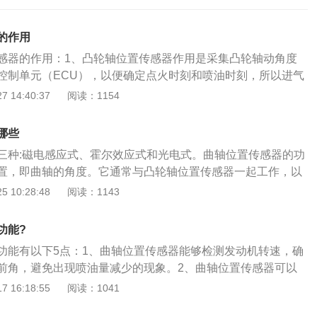
的作用
感器的作用：1、凸轮轴位置传感器作用是采集凸轮轴动角度
控制单元（ECU），以便确定点火时刻和喷油时刻，所以进气
从而进行顺序喷油控制、点火时刻控制和爆燃控制。此外，凸
 14:40:37
阅读：1154
于发动机起动时识别出第一次点火时刻。因为凸轮轴位置传感
气缸活塞即将到达上止点，所以称为气缸识别传感器；3、凸
哪些
曲轴位置传感器的结构和工作原理基本相同，而且通常安装在
三种:磁电感应式、霍尔效应式和光电式。曲轴位置传感器的功
安装位置不同，但必须安装在与曲轴有精确传动关系的位置
置，即曲轴的角度。它通常与凸轮轴位置传感器一起工作，以
轴、飞轮或分电器处；4、单纯用曲轴传感器电喷系统的ECU
。1、磁电感应式。磁电感应式转速传感器和曲轴位置传感器
 10:28:48
阅读：1143
点火的程序，来分辨汽缸点火顺序，它区别于用两个传感器的
在分电器内。传感器由永磁感应检测线圈和转子(正时转子和转
是“计数”，曲轴在固定的转数里运行“1-3-4-2”。所以程序能通
子随分电器轴一起旋转。正时转子有一、二或四个齿等多种形
在同一曲轴角度的不同的点火汽缸，所以用一个传感器就够用。
功能?
4个齿。永磁感应检测线圈固定在分电器体上。若已知转速传感
又称为气缸识别传感器，为了区别于曲轴位置传感器（CP
功能有以下5点：1、曲轴位置传感器能够检测发动机转速，确
传感器信号，以及各缸的工作顺序，就可知道各缸的曲轴位
传感器一般都用CIS表示。凸轮轴位置传感器的功用是采集配气
前角，避免出现喷油量减少的现象。2、曲轴位置传感器可以
速传感器和曲轴位置传感器的转子信号盘也可安装在曲轴或凸
，并输入ECU，以便ECU识别气缸1压缩上止点，从而进行顺
的基准位置，进行缸序判别。3、曲轴位置传感器能够检测曲
 16:18:55
阅读：1041
效应式。霍尔效应式转速传感器和曲轴位置传感器是一种利用
时刻控制和爆燃控制。此外，凸轮轴位置信号还用于发动机起
定活塞运行的任一位置，确定点火时刻和喷油时刻，有助于汽
生器。霍尔信号发生器安装在分电器内，与分火头同轴，由封
点火时刻。因为凸轮轴位置传感器能够识别哪一个气缸活塞即