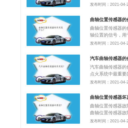
发动机基准缸的基
发布时间：2021-04-28
过的角度，判定活
火的最佳时刻；4
曲轴位置传感器的
制、燃油蒸发控制
曲轴位置传感器的
更加准确的了解。
轴位置的信号，用
感器所采用的结构
发布时间：2021-04-28
类；3、它通常安
汽车曲轴传感器的
汽车曲轴传感器的
点火系统中最重要
转速信号，并将其
发布时间：2021-04-28
指令；2、曲轴位
式曲轴位置传感器
曲轴位置传感器坏
器；3、曲轴位置
曲轴位置传感器故
感器一般安装在曲
曲轴位置传感器故
发动机无法起动的
发布时间：2021-04-28
顺序喷油、点火时