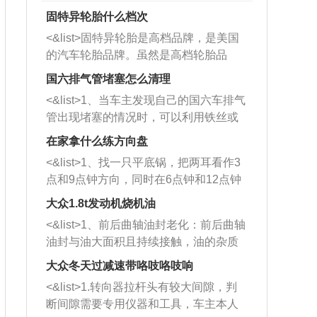
固特异轮胎什么档次
<&list>固特异轮胎是高档品牌，是美国
的汽车轮胎品牌。虽然是高档轮胎品
牌，但是中高低端的轮胎都有生产，这
国六排气管堵塞怎么清理
也是为了更好的开拓市场。
<&list>1、当车主发现自己的国六车排气
管出现堵塞的情况时，可以利用铁丝或
者是细棍，直接将杂物给取出来，如果
在家拿什么练方向盘
堵塞情况比较严重，也可以采取应急措
<&list>1、找一只平底锅，把两耳看作3
施。 <&list>2、直接利用木棍将所有的
点和9点钟方向，同时在6点钟和12点钟
杂物推到排气管里面的位置处，然后将
方向做一个标记。 <&list>2、双手握住
三元催化器拆解开，就可以将堵塞的东
大众1.8t发动机烧机油
平底锅两耳，然后往左打半圈、一圈、
西取出来。但如果是因为积碳过多引起
<&list>1、前后曲轴油封老化：前后曲轴
一圈半的练习，往右同样也要打相同的
的堵塞，就需要将三元催化器泡在草酸
油封与油大面积且持续接触，油的杂质
圈数。 <&list>3、最后强调要反复练
中进行清洗。 <&list>3、也可以利用清
和发动机内持续温度变化使其密封效果
习，这样就可以形成肌肉记忆，在真实
大众冬天过减速带咯吱咯吱响
洗剂对堵塞的情况得到解决，将清洗剂
逐渐减弱，导致渗油或漏油。<&list>2、
驾驶车辆时，不需要记忆也能打好方
放在燃油箱中，与燃油混合后，车辆启
<&list>1.转向器拉杆头有较大间隙，判
活塞间隙过大：积碳会使活塞环与缸体
向。
动时，就可以和汽油一起进入到燃烧
断间隙需要专用仪器和工具，车主本人
的间隙扩大，导致机油流入燃烧室中，