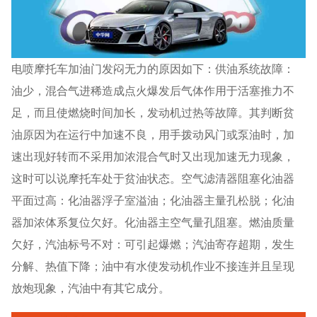
电喷摩托车加油门发闷无力的原因如下：供油系统故障：
油少，混合气进稀造成点火爆发后气体作用于活塞推力不
足，而且使燃烧时间加长，发动机过热等故障。其判断贫
油原因为在运行中加速不良，用手拨动风门或泵油时，加
速出现好转而不采用加浓混合气时又出现加速无力现象，
这时可以说摩托车处于贫油状态。空气滤清器阻塞化油器
平面过高：化油器浮子室溢油；化油器主量孔松脱；化油
器加浓体系复位欠好。化油器主空气量孔阻塞。燃油质量
欠好，汽油标号不对：可引起爆燃；汽油寄存超期，发生
分解、热值下降；油中有水使发动机作业不接连并且呈现
放炮现象，汽油中有其它成分。