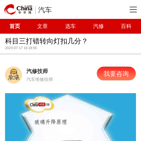
汽车
首页
文章
选车
汽修
百科
科目三打错转向灯扣几分？
2023-07-17 16:18:55
汽修技师
我要咨询
汽车维修技师