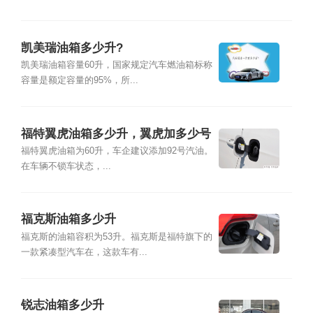
凯美瑞油箱多少升?
凯美瑞油箱容量60升，国家规定汽车燃油箱标称
容量是额定容量的95%，所...
福特翼虎油箱多少升，翼虎加多少号
汽油合适
福特翼虎油箱为60升，车企建议添加92号汽油。
在车辆不锁车状态，...
福克斯油箱多少升
福克斯的油箱容积为53升。福克斯是福特旗下的
一款紧凑型汽车在，这款车有...
锐志油箱多少升