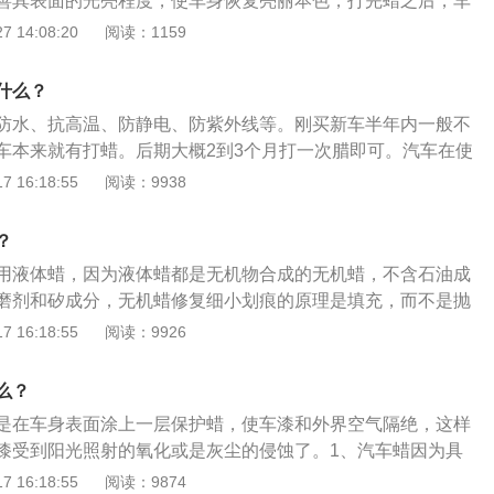
善其表面的光亮程度，使车身恢复亮丽本色，打完蜡之后，车
时候的状态一样。2、防水、防酸雨：车蜡能够使车身的水滴
 14:08:20
阅读：1159
90%，尤其是在洗车的时候，会更容易洗干净，这也是打蜡的好
车漆老化：汽车常年在外行驶或存放很容易因光照而导致车漆
什么？
形成的薄膜可以将部分光线反射，能够避免车漆老化，延长车
防水、抗高温、防静电、防紫外线等。刚买新车半年内一般不
绝空气尘土：车蜡则可以有效地隔断车身与空气、尘埃的摩
车本来就有打蜡。后期大概2到3个月打一次腊即可。汽车在使
身也不会特别容易落上满满的一层灰。还可以防止车身表面静
风吹日晒和风沙的打磨，对车漆造成一定程度的损伤。如果长
 16:18:55
阅读：9938
漆面的光亮程度，以及车漆发生的氧化反应。5、防紫外线作
蚀车漆，所以汽车打蜡非常重要。一般新车购买半年以后就可
作用与抗高温作用是并行的，紫外线的特性决定了紫外光容易
，打蜡之前要先将车辆清洗干净，将车上的水滴都擦干净后，
打蜡之后就可以缓解紫外线的照射，也能够保护原车车漆。
？
洗车打蜡的作用：防水作用：汽车经常暴露在空气中风吹雨
：当漆面出现浅划痕时，可使用研磨抛光车蜡，这样的话就不
用液体蜡，因为液体蜡都是无机物合成的无机蜡，不含石油成
面的质量及使用寿命。另外，水滴容易使暴露金属表面产生锈
漆造型影响。
磨剂和矽成分，无机蜡修复细小划痕的原理是填充，而不是抛
车蜡的抗高温作用原理是对来自不同方向的入射光产生有效反
泽比石油蜡稍差，但是防水防尘要强，同时还具有清洁功能，
 16:18:55
阅读：9926
漆面或底色漆老化变色。防静电作用：汽车静电来源于车内纤
油，漆面的氧化痕迹都可以擦掉，保持的时间也更久。新喷漆
中空气尘埃与车身摩擦产生。静电常造成诸多不便，车蜡有效
暗的车可以选用上光蜡，以保持车身光泽和颜色。雨水多的季
，减少了静电的产生。防紫外线作用：车蜡防紫外线作用与抗
么？
用防水蜡，夏季一般光照较强，宜选用防高温、防紫外光能力
外线的特性决定了紫外光容易折射进入漆面，洗车打蜡就能够
是在车身表面涂上一层保护蜡，使车漆和外界空气隔绝，这样
漆变色。如果汽车行驶环境较差，应选用保护作用较强的硅酮
伤害。
漆受到阳光照射的氧化或是灰尘的侵蚀了。1、汽车蜡因为具
深色车漆选用黑色、红色、绿色系列的车蜡，浅色车漆选用银
所以打完蜡的车辆下雨天不容易在车身上积水，也可以保持车
 16:18:55
阅读：9874
系列车蜡。新车建议不要打蜡，新车表面有原装蜡，避免造成