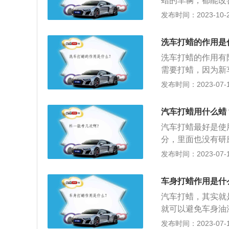
蜡的车辆，都能改
漆就好像是刚买车
发布时间：2023-10-27
附着减少60%到
处之一。3、防止
洗车打蜡的作用是
老化褪色，而打蜡
洗车打蜡的作用有
漆的年份。4、隔
需要打蜡，因为新
擦，这样的话，车
用的过程中，因为
发布时间：2023-07-17
电的产生，并改善
时间不清洗，会腐
用：车蜡防紫外线
以进行打蜡工作了
折射进入漆面，而
汽车打蜡用什么蜡
才可以开始打蜡。
6、研磨抛光作用
汽车打蜡最好是使
淋，极大影响了漆
会对原车表面的车
分，里面也没有研
蚀。抗高温作用：
光，无机蜡一般光
发布时间：2023-07-17
射，防止入射光使
比较顽固树胶，柏
维织物和行驶过程
的车或车身光泽显
阻隔了车身与尘埃
车身打蜡作用是什
节和地区，可以选
高温作用并行，紫
汽车打蜡，其实就
强的车蜡，防止车
减少紫外线造成的
就可以避免车身油
树脂蜡。普通轿车
有不亲水的特性，
发布时间：2023-07-17
色、白色、珍珠色