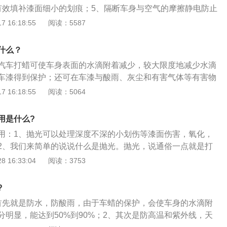
有效填补漆面细小的划痕；5、隔断车身与空气的摩擦静电防止
步骤是：1、用清水冲洗车身；2、使用柔软的物品擦拭车辆去
 16:18:55
阅读：5587
、用打蜡海绵沿着车身前后的直线方向以打圈的方式进行均匀
过程中打蜡不要太厚，不要用尖锐物品进行刮蹭。汽车打蜡的
什么？
，其应根据实际用车情况进行考虑。
汽车打蜡可使车身表面的水滴附着减少，较大限度地减少水滴
车漆得到保护；还可在车漆与酸雨、灰尘和有害气体等有害物
护层，避免直接与车身接触，起到屏蔽的作用。车身打蜡可以
 16:18:55
阅读：5064
夏季天气越来越热，汽车常年在外行驶或存放很容易因光照而
，打蜡形成的薄膜可以将部分光线反射，有效避免车漆老化。
用是什么?
气摩擦产生静电，车蜡可以有效地隔断车身与空气、尘埃的摩
用：1、抛光可以处理深度不深的小划伤等漆面伤害，氧化，
2、我们来简单的说说什么是抛光。抛光，说通俗一点就是打
砂纸打磨一个道理；当车漆出现划痕，或者车漆黯淡无光时，
 16:33:04
阅读：3753
议说抛个光，再简单点说就是磨去上面那层漆，让下面那层漆
蜡就是在车漆的表面涂上一层保护膜，让我们的爱车在经历风
?
闪亮如新；
首先就是防水，防酸雨，由于车蜡的保护，会使车身的水滴附
分明显，能达到50%到90%；2、其次是防高温和紫外线，天