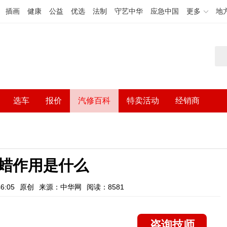
插画
健康
公益
优选
法制
守艺中华
应急中国
更多
地
选车
报价
汽修百科
特卖活动
经销商
蜡作用是什么
6:05
原创
来源：中华网
阅读：8581
咨询技师