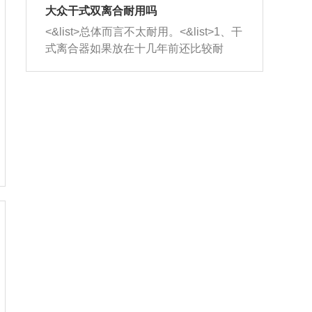
室，最后形成废气排出，就可以让三元
无法制作，需要将车辆送到修理厂或4s
造成烧机油。<&list>3、机油粘度。使用
大众干式双离合耐用吗
催化器得到清洗，排气管堵塞的情况就
店；<&list>2.车辆半轴套管防尘罩破
机油粘度过小的话，同样会有烧机油现
<&list>总体而言不太耐用。<&list>1、干
能够得到解决。
裂，破裂后会出现漏油现象，使半轴磨
象，机油粘度过小具有很好的流动性，
式离合器如果放在十几年前还比较耐
损严重，磨损的半轴容易损坏，产生异
容易窜入到气缸内，参与燃烧。<&list>
用，但是由于现在的汽车发动机动力输
响；<&list>3.稳定器的转向胶套和球头
4、机油量。机油量过多，机油压力过
出越来越高，使得干式离合器散热不足
老化，一般是使用时间过长造成的。解
大，会将部分机油压入气缸内，也会出
的缺陷也逐渐暴露出来。<&list>2、由于
决方法是更换新的质量好的转向橡胶套
现烧机油。<&list>5、机油滤清器堵塞：
干式双离合的工作环境暴露在空气中，
和球头。
会导致进气不畅，使进气压力下降，形
而离合器的散热也是通离合器罩上面的
成负压，使机油在负压的情况下吸入燃
几个小孔来进行散热。但是在行驶过程
烧室引起烧机油。<&list>6、正时齿轮或
中变速箱需要换挡，就不得不使得离合
链条磨损：正时齿轮或链条的磨损会引
器频繁工作。<&list>3、长时间的低速行
起气阀和曲轴的正时不同步。由于轮齿
驶以及过于频繁的启停，导致离合器的
或链条磨损产生的过量侧隙，使得发动
温度不断升高，而低速行驶时空气流动
机的调节无法实现：前一圈的正时和下
效率不高，无法将离合器中的热量有效
一圈可能就不一样。当气阀和活塞的运
的带走，导致离合器内部的温度不断升
动不同步时，会造成过大的机油消耗。
高，加速离合器的磨损。
解决方法：更换正时齿轮或链条。<&list
>7、内垫圈、进风口破裂：新的发动机
设计中，经常采用各种由金属和其他材