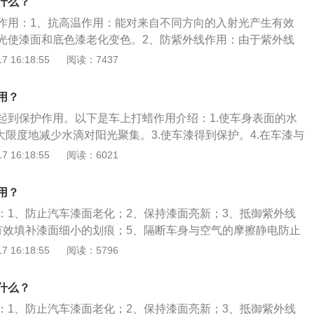
什么？
如果划痕轻，就直接用绿色的海绵，如果划痕较深，就用带有细
作用：1、抗高温作用：能对来自不同方向的入射光产生有效
顺着有刮痕的地方直线来回擦拭；几分钟后，用软布擦拭干净；
光使漆面和底色漆老化变色。2、防紫外线作用：由于紫外线
蜡效果。由于车辆行驶的环境、停放场所不同，打蜡的时间间
外线较容易折射进入漆面，防紫外线车蜡充分考虑了紫外线的
 16:18:55
阅读：7437
一般有车库停放，多在良好道路上行驶的车辆，每2个月左右
面的侵害得以最大限度降低。3、上光作用：上光是车蜡最基
放的车辆，由于风吹雨淋，间隔时间可稍微缩短。当然，这并
蜡的车辆，都能改善其表面的光亮度，使车身恢复亮丽本色。
依据车身实际情况酌情增减。汽车打蜡的注意事项：新车买来
用？
：当漆面出现浅划痕时，可使用研磨抛光车蜡。如划痕不严
好，通过打蜡可以有效地保护漆面免受紫外等导致的氧化，保
起到保护作用。以下是车上打蜡作用介绍：1.使车身表面的水
一次完成。
在阴凉处给汽车打蜡，保证车体不致发热。温度过高会导致蜡
大限度地减少水滴对阳光聚集。3.使车漆得到保护。4.在车漆与
拭及后续的效果。一般按照温度不同选择合适的面积进行打
气体等有害物质之间形成一层保护层。5.避免直接与车身接
 16:18:55
阅读：6021
积过大，时间太长，可能会导致先打蜡部分擦拭困难；一般蜡
。以下是车身的护理方法：1.定期打蜡（从提车起就保持良好
n用新毛巾擦亮即可。车身打蜡后，在车灯、车牌、车门和行李舱
土（打蜡）。3.抛光（打蜡）。4.封釉（不推荐）。5.漆面镀
用？
留一些车蜡，使车身显得很不美观。这些地方的蜡垢若不及时
观且不易擦拭。因此，打完蜡后一定要将蜡垢彻底清除干净，
：1、防止汽车漆面老化；2、保持漆面亮新；3、抵御紫外线
的打蜡效果。给爱车打蜡时，要注意远离工作区域，因为所散
有效填补漆面细小的划痕；5、隔断车身与空气的摩擦静电防止
响人体健康，打完蜡以后更要注意对车厢内残留气体进行处
注意事项是：1、新车不要随便打蜡；2、打蜡前清洗车；3、
 16:18:55
阅读：5796
蜡。汽车打蜡的步骤是：1、用清水冲洗车身；2、使用柔软的
杂质后晾干；3、用打蜡海绵沿着车身前后的直线方向以打圈
什么？
涂抹；4、涂抹过程中打蜡不要太厚，不要用尖锐物品进行刮
：1、防止汽车漆面老化；2、保持漆面亮新；3、抵御紫外线