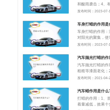
蹭。
和酸雨袭击；4、
灰尘。汽车打蜡的
发布时间：2023-07-17
除杂质后晾干；3
的涂抹；4、涂抹
车身打蜡的作用是
周期是3到4个月
车身打蜡的作用：
对阳光的聚集，使
质之间形成一层保
发布时间：2023-07-17
防高温和紫外线，
导致车漆老化褪色
汽车抛光打蜡的作
汽车在行驶时与空
汽车抛光打蜡的作
擦。
粗糙等漆面老化；
磨，就好比我们用
发布时间：2021-04-28
车市美容店都会建
来见光；3、而打
汽车蜡作用是什么
吹雨打之后，仍然
打蜡的作用：1、
着量减低，效果十