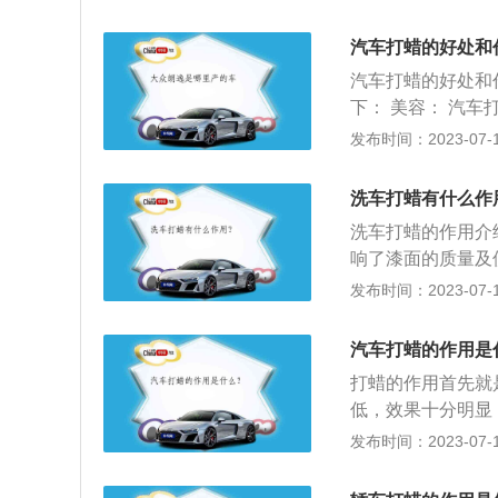
辆的干净。另外，
浪费。
蜡，作为汽车美容
汽车打蜡的好处和
保护，会使车身的
汽车打蜡的好处和
防高温和紫外线，
下： 美容： 汽
车漆老化褪色，而
水： 汽车打蜡可
发布时间：2023-07-17
次就是车蜡可以防
高，腐蚀性极强，
射光或多或少地反
洗车打蜡有什么作
漆，从而掉色磨损
洗车打蜡的作用介
响了漆面的质量及
很好的隔绝汽车和
发布时间：2023-07-17
入射光产生有效反
静电来源于车内纤
汽车打蜡的作用是
多不便，车蜡有效
打蜡的作用首先就
低，效果十分明显
热，汽车常年在外
发布时间：2023-07-17
薄膜可以将部分光
也可以防尘。打蜡