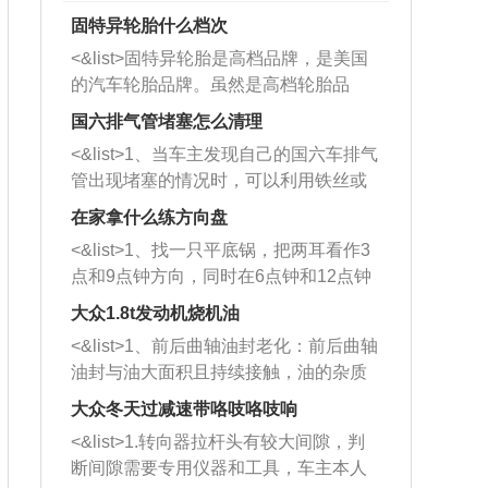
固特异轮胎什么档次
<&list>固特异轮胎是高档品牌，是美国
的汽车轮胎品牌。虽然是高档轮胎品
牌，但是中高低端的轮胎都有生产，这
国六排气管堵塞怎么清理
也是为了更好的开拓市场。
<&list>1、当车主发现自己的国六车排气
管出现堵塞的情况时，可以利用铁丝或
者是细棍，直接将杂物给取出来，如果
在家拿什么练方向盘
堵塞情况比较严重，也可以采取应急措
<&list>1、找一只平底锅，把两耳看作3
施。 <&list>2、直接利用木棍将所有的
点和9点钟方向，同时在6点钟和12点钟
杂物推到排气管里面的位置处，然后将
方向做一个标记。 <&list>2、双手握住
三元催化器拆解开，就可以将堵塞的东
大众1.8t发动机烧机油
平底锅两耳，然后往左打半圈、一圈、
西取出来。但如果是因为积碳过多引起
<&list>1、前后曲轴油封老化：前后曲轴
一圈半的练习，往右同样也要打相同的
的堵塞，就需要将三元催化器泡在草酸
油封与油大面积且持续接触，油的杂质
圈数。 <&list>3、最后强调要反复练
中进行清洗。 <&list>3、也可以利用清
和发动机内持续温度变化使其密封效果
习，这样就可以形成肌肉记忆，在真实
大众冬天过减速带咯吱咯吱响
洗剂对堵塞的情况得到解决，将清洗剂
逐渐减弱，导致渗油或漏油。<&list>2、
驾驶车辆时，不需要记忆也能打好方
放在燃油箱中，与燃油混合后，车辆启
<&list>1.转向器拉杆头有较大间隙，判
活塞间隙过大：积碳会使活塞环与缸体
向。
动时，就可以和汽油一起进入到燃烧
断间隙需要专用仪器和工具，车主本人
的间隙扩大，导致机油流入燃烧室中，