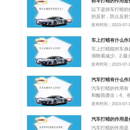
轿车打蜡的作用是
绿色的海绵块上(
以下是轿车打蜡的
磨砂的灰色面)；
的反射，防止反射
擦拭完毕，查看打
的特性，决定了紫
发布时间：2023-07-17
隔也应有所不同。
特性，使其对车表
打一次蜡；露天停
本的作用，经过打
非是硬性规定，可
车上打蜡有什么作
4、研磨抛光作用
后油漆表面外观较
车上打蜡能对车身
重，抛光和打蜡可
护漆面的光泽。应
滴附着减少。2.最
干燥过快，影响擦
酸雨、灰尘和有害
发布时间：2023-07-17
蜡，一次性打蜡面
触，起到屏蔽作用
层涂匀后3-5mi
的习惯）。2.过黏
汽车打蜡有什么作
等处的缝隙中会残
膜。
擦干净，会影响外
汽车打蜡的作用有
这样才能得到完美
和酸雨袭击；4、
发出来的味道会影
灰尘。汽车打蜡的
发布时间：2023-07-17
理。
在阴凉处给汽车打
物品擦拭车辆去除
汽车打蜡的作用是
的方式进行均匀的
汽车打蜡的作用是