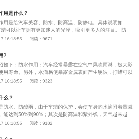
打蜡也可以增加车漆的光泽度，使车辆更美观。2、汽车打
的传统项目，打蜡的作用首先就是防水，防酸雨，由于车蜡的
作用是什么？
水滴附着量减低，效果十分明显，能达到50%到90%；其次是
作用是给汽车美容、防水、防高温、防静电。具体说明如
天气越来越热，汽车常年在外行驶或存放很容易因光照而导致
车打蜡可以让车拥有更加迷人的光泽，吸引更多人的注目。 防
打蜡形成的薄膜可以将部分光线反射，有效避免车漆老化；再
以防水，避免雨水对车辆的腐蚀，尤其现今城市的雨水的酸性极
 16:18:55
阅读：9671
静电，当然同时也防尘。
所以更应该定期对汽车进行打蜡。 防高温： 汽车打蜡可以把入
射出去，而且对于车身还起到一层保护作用，避免直射到车
用?
。
绍如下：防水作用：汽车经常暴露在空气中风吹雨淋，极大影
使用寿命。另外，水滴易使暴露金属表面产生锈蚀，打蜡可以
水。抗高温作用：车蜡的抗高温作用原理是对来自不同方向的
 16:18:55
阅读：9323
射，防止入射光使漆面或底色漆老化变色。防静电作用：汽车
维织物和行驶过程中空气尘埃与车身摩擦产生。静电常造成诸
什么？
阻隔了车身与尘埃，减少了静电的产生。
是防水、防酸雨，由于车蜡的保护，会使车身的水滴附着量减
，能达到50%到90%；其次是防高温和紫外线，天气越来越
行驶或存放很容易因光照而导致车漆老化褪色，而打蜡形成的
 16:18:55
阅读：9182
线反射，有效避免车漆老化；还有就是车蜡可以防静电，同时
的步骤如下：用胶带分割出需要打蜡的部位；倒适量抛光剂于