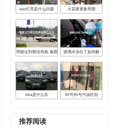
epc灯亮是什么问题
火花塞更换周期
驾驶证到期没有换,逾期
玻璃水冻住了如何解
怎么办??
决？
bba是什么车
92号95号汽油区别
推荐阅读