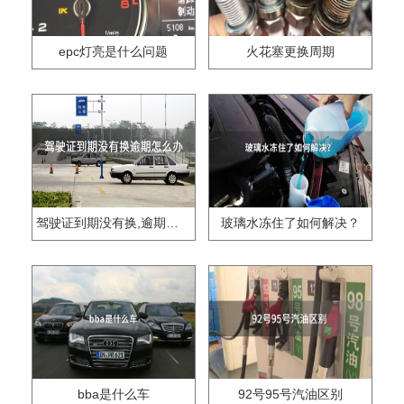
epc灯亮是什么问题
火花塞更换周期
驾驶证到期没有换,逾期怎么办??
玻璃水冻住了如何解决？
bba是什么车
92号95号汽油区别