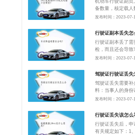
机动车行驶证副页
并提交身份证明。
备数量，核定载人
形，机动车驾驶人
车辆管理所或者是
发布时间：2023-07-17
补发。申请时应当
办。拓展资料：以
遗失的书面声明。
息：车主的姓名和
行驶证副本丢失怎
的发证日期，机动
行驶证副本丢了需
机动车辆的相片，
检，而且还会导致
机动车行驶证上面
份证明、补领行车
发布时间：2023-07-17
绑的形式，只有机
所出具丢失证明。
用，不受到任何影
的一部分，其副本
驾驶证行驶证丢失
量、核定载质量、
驾驶证丢失需要补
车上道路行驶，应
料：当事人的身份
带机动车行驶证。
2、注意事项：要
发布时间：2023-07-17
挡、污损。任何单
换发驾驶证的手续
驾驶证交回发证机
行驶证丢失该怎么
处理。
行驶证丢失后，申
有关规定如下：1