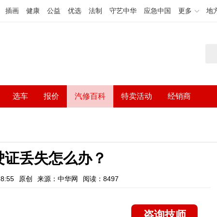
插画
健康
公益
优选
法制
守艺中华
应急中国
更多
地
选车
报价
汽修百科
特卖活动
经销商
驶证丢失怎么办？
8:55
原创
来源：中华网
阅读：8497
咨询技师