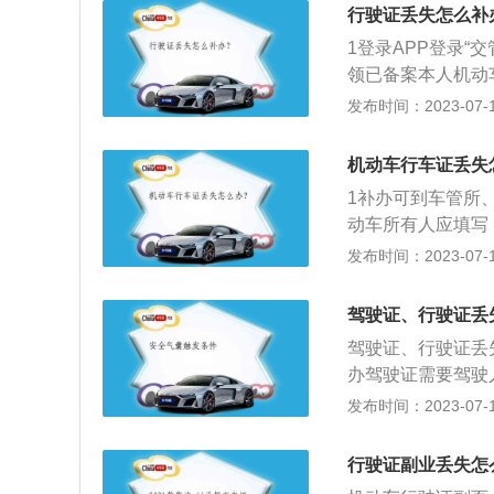
回执即可。
行驶证丢失怎么补
1登录APP登录“
领已备案本人机动
类、号牌号码、机
发布时间：2023-07-17
务选择行驶证工本
交补换领号牌业务
机动车行车证丢失
1补办可到车管所
动车所有人应填写
所申请补发机动车
发布时间：2023-07-17
驾驶证、行驶证丢
驾驶证、行驶证丢
办驾驶证需要驾驶
办行驶证需要机动
发布时间：2023-07-17
应当填写申请表并
第三十五条：机动
行驶证副业丢失怎
当向登记地车辆管