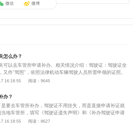
微信
微博
失怎么办？
失可以去车管所申请补办。相关情况介绍：驾驶证：驾驶证全
，又作"驾照"，依照法律机动车辆驾驶人员所需申领的证照。
:机动车驾驶证是指依法允许学习驾驶机动车的人员，经过学
 16:18:55
阅读：9645
规知识和驾驶技术后，经管理部门考试合格，核发许可驾驶某
证。行驶证：机动车行驶证是准予机动车在我国境内道路上行
补办？
驶证由证夹、主页、副页三部分组成。其中主页正面是已签注
了是要去车管所补办，驾驶证不用挂失，而是直接申请补证就
动车相片，并用塑封套塑封。副页是已签注的证芯。
到当地车管所，填写《驾驶证遗失声明》和《补办驾驶证申请
照片、申请表交给工作人员。3采集回执当天可拿驾驶证，相
 16:18:55
阅读：8627
专门有照证件照的照相馆，只要跟他说照驾驶证数字相片采集