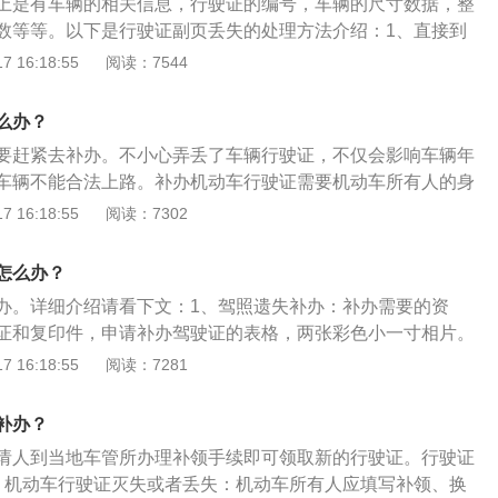
上是有车辆的相关信息，行驶证的编号，车辆的尺寸数据，整
2、《机动车登记规定》第六十三条：机动车驾驶证遗失的情
数等等。以下是行驶证副页丢失的处理方法介绍：1、直接到
应当向机动车驾驶证核发地或者核发地以外的车辆管理所申请
公安机关交通管理部门补办。2、通过手机软件交管12123补
 16:18:55
阅读：7544
填写申请表，并提交机动车驾驶人的身份证明、机动车驾驶证
下是机动车驾驶证的相关内容介绍：1、机动车行驶证上的信
地址，机动车辆的号牌，机动车辆的使用性质，机动车行驶证
么办？
车辆的注册日期，核发机动车行驶证的公安机关交通管理部，
要赶紧去补办。不小心弄丢了车辆行驶证，不仅会影响车辆年
车辆的外观尺寸。2、机动车行驶证的使用时间限制：单纯的
车辆不能合法上路。补办机动车行驶证需要机动车所有人的身
没有具体的使用时间限制，但机动车行驶证是和机动车辆是捆
证车辆照片一张、同时申请补二面牌照由所辖区或丢失地派出
 16:18:55
阅读：7302
动车辆正常地去办理年检手续，机动车辆行驶证才能够正常使
以下是关于行驶证副本的介绍：1、行驶证副本是行驶证组成
响，否则车辆出现了拖检，行驶证也无法正常使用。
记录了号牌号码、核定载人数、档案编号、整备质量、总质
怎么办？
外廓尺寸、准牵引总质量、备注、检验记录等。2、驾驶机动
办。详细介绍请看下文：1、驾照遗失补办：补办需要的资
当悬挂机动车号牌，放置检验合格标志、保险标志，并随车携
证和复印件，申请补办驾驶证的表格，两张彩色小一寸相片。
机动车号牌应当按照规定悬挂并保持清晰、完整，不得故意遮
求补发的驾驶证，如果还有三个月就要到期换证，应同时办理
 16:18:55
阅读：7281
位和个人不得收缴、扣留机动车号牌。
，补发证件之后，如果找回原来的证件，应主动及时将原来的
关，否则，会被视作持双证，公安车管部门会按规定予以注销
补办？
请人到当地车管所办理补领手续即可领取新的行驶证。行驶证
、机动车行驶证灭失或者丢失：机动车所有人应填写补领、换