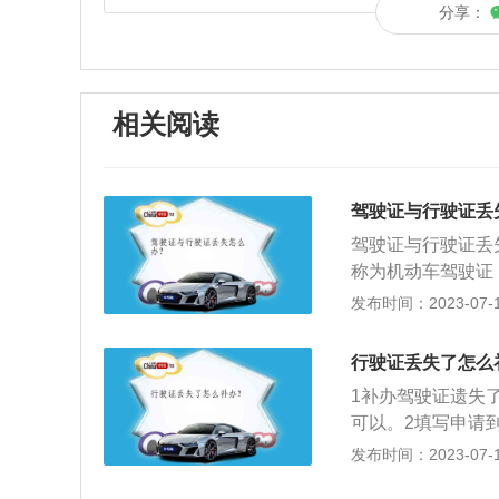
分享：
相关阅读
驾驶证与行驶证丢
驾驶证与行驶证丢
称为机动车驾驶证
对驾驶证的定义为
发布时间：2023-07-17
习，掌握了交通法
类机动车的法律凭
行驶证丢失了怎么
驶的法定证件。行
1补办驾驶证遗失
的证芯，背面是机
可以。2填写申请
表》然后将文件、
发布时间：2023-07-17
片采集回执需要去