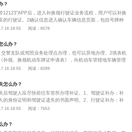
办？
交管12123”APP后，进入补换领行驶证业务流程，用户可以补换
车的行驶证。2确认信息进入确认车辆信息页面，包括号牌种
动车状态。3选择取件方式取件方式选择邮寄或自取。4完成业
 16:18:55
阅读：8578
费支付方式，点击获取验证码，核验通过，点击提交，完成提
申请。
怎么办？
、交警支队或驾照业务处理点办理，也可以异地办理。2填表机
《补领、换领机动车牌证申请表》，向机动车管辖地车辆管理
行驶证。
 16:18:55
阅读：8289
失怎么办？
失后驾驶人应尽快前往车管所办理补证。1、驾驶证补办：补
人的身份证明和驾驶证遗失的书面声明。2、行驶证补办：补
车所有人向登记地车管所申请，不可代为办理。机动车所有人
 16:18:55
阅读：7653
提交身份证明。相关法律规定如下：1、《机动车登记规定》
车号牌、行驶证灭失、丢失或者损毁的情形，机动车所有人应
么办？
理所申请补领、换领。申请时，机动车所有人应当填写申请表