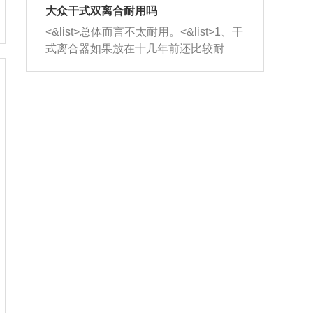
室，最后形成废气排出，就可以让三元
无法制作，需要将车辆送到修理厂或4s
造成烧机油。<&list>3、机油粘度。使用
大众干式双离合耐用吗
催化器得到清洗，排气管堵塞的情况就
店；<&list>2.车辆半轴套管防尘罩破
机油粘度过小的话，同样会有烧机油现
<&list>总体而言不太耐用。<&list>1、干
能够得到解决。
裂，破裂后会出现漏油现象，使半轴磨
象，机油粘度过小具有很好的流动性，
式离合器如果放在十几年前还比较耐
损严重，磨损的半轴容易损坏，产生异
容易窜入到气缸内，参与燃烧。<&list>
用，但是由于现在的汽车发动机动力输
响；<&list>3.稳定器的转向胶套和球头
4、机油量。机油量过多，机油压力过
出越来越高，使得干式离合器散热不足
老化，一般是使用时间过长造成的。解
大，会将部分机油压入气缸内，也会出
的缺陷也逐渐暴露出来。<&list>2、由于
决方法是更换新的质量好的转向橡胶套
现烧机油。<&list>5、机油滤清器堵塞：
干式双离合的工作环境暴露在空气中，
和球头。
会导致进气不畅，使进气压力下降，形
而离合器的散热也是通离合器罩上面的
成负压，使机油在负压的情况下吸入燃
几个小孔来进行散热。但是在行驶过程
烧室引起烧机油。<&list>6、正时齿轮或
中变速箱需要换挡，就不得不使得离合
链条磨损：正时齿轮或链条的磨损会引
器频繁工作。<&list>3、长时间的低速行
起气阀和曲轴的正时不同步。由于轮齿
驶以及过于频繁的启停，导致离合器的
或链条磨损产生的过量侧隙，使得发动
温度不断升高，而低速行驶时空气流动
机的调节无法实现：前一圈的正时和下
效率不高，无法将离合器中的热量有效
一圈可能就不一样。当气阀和活塞的运
的带走，导致离合器内部的温度不断升
动不同步时，会造成过大的机油消耗。
高，加速离合器的磨损。
解决方法：更换正时齿轮或链条。<&list
>7、内垫圈、进风口破裂：新的发动机
设计中，经常采用各种由金属和其他材