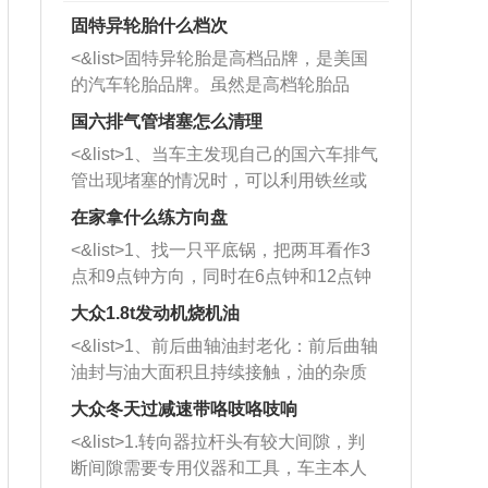
固特异轮胎什么档次
<&list>固特异轮胎是高档品牌，是美国
的汽车轮胎品牌。虽然是高档轮胎品
牌，但是中高低端的轮胎都有生产，这
国六排气管堵塞怎么清理
也是为了更好的开拓市场。
<&list>1、当车主发现自己的国六车排气
管出现堵塞的情况时，可以利用铁丝或
者是细棍，直接将杂物给取出来，如果
在家拿什么练方向盘
堵塞情况比较严重，也可以采取应急措
<&list>1、找一只平底锅，把两耳看作3
施。 <&list>2、直接利用木棍将所有的
点和9点钟方向，同时在6点钟和12点钟
杂物推到排气管里面的位置处，然后将
方向做一个标记。 <&list>2、双手握住
三元催化器拆解开，就可以将堵塞的东
大众1.8t发动机烧机油
平底锅两耳，然后往左打半圈、一圈、
西取出来。但如果是因为积碳过多引起
<&list>1、前后曲轴油封老化：前后曲轴
一圈半的练习，往右同样也要打相同的
的堵塞，就需要将三元催化器泡在草酸
油封与油大面积且持续接触，油的杂质
圈数。 <&list>3、最后强调要反复练
中进行清洗。 <&list>3、也可以利用清
和发动机内持续温度变化使其密封效果
习，这样就可以形成肌肉记忆，在真实
大众冬天过减速带咯吱咯吱响
洗剂对堵塞的情况得到解决，将清洗剂
逐渐减弱，导致渗油或漏油。<&list>2、
驾驶车辆时，不需要记忆也能打好方
放在燃油箱中，与燃油混合后，车辆启
<&list>1.转向器拉杆头有较大间隙，判
活塞间隙过大：积碳会使活塞环与缸体
向。
动时，就可以和汽油一起进入到燃烧
断间隙需要专用仪器和工具，车主本人
的间隙扩大，导致机油流入燃烧室中，