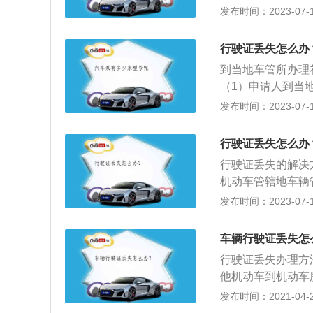
领机动车牌证申请
发布时间：2023-07-17
补领机动车行驶证
辆，按机动车定期
行驶证丢失怎么办
发牌证申请表；机
到当地车管所办理
证原件及复印件；
（1）申请人到当
身份证明。
（3）符合要求者
发布时间：2023-07-17
行驶证补办所需资
驾驶证申请表；（
行驶证丢失怎么办
车辆照片3张；（
行驶证丢失的解决
人登记表；（8）
机动车管辖地车辆
车必须在车辆定期
发布时间：2023-07-17
行。补领行驶证需
有人的身份证明及
车辆行驶证丢失怎
号牌；4、由代理
行驶证丢失办理方
他机动车到机动车
2、补（换）领《
发布时间：2021-04-27
（换）领机动车号