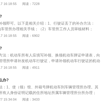
表，向机动车管辖地车辆管理所申请补发机动车行驶证。申请
 16:18:55
阅读：7228
的机动车，必须在车辆定期检验周期内，超过检验周期的车
检验有关规定执行。2、行驶证补办所需资料：机动车补、换
？
动车登记证书；车主身份证原件及复印件；外地户口需带暂住
补领即可。以下是相关介绍：1、行驶证丢了的补办方法：
机动车注册或转人登记表；如需代办还要委托书、受委托人的
地车管所办理相关手续；（2）车管所工作人员审核材料；
受理业务；（4）申请人缴纳相应费用；（5）领取行驶证。2、
 16:18:55
阅读：6902
料：（1）机动车登记业务流程记录单；（2）机动车补、换发
3）机动车登记证书；（4）车主身份证原件及复印件；（5）
？
6）外地户口需带暂住证原件及复印件；（7）机动车注册或转
方法：机动车所有人应填写补领、换领机动车牌证申请表，向
如需代办还要委托书、受委托人的身份证明。
管理所申请补发机动车行驶证，申请补领机动车行驶证的机动
检验周期内，超过检验周期的，按机动车定期检验有关规定执
 16:18:55
阅读：4911
要的资料有：1、补领、换领机动车牌证申请表；2、机动车所
复印件；3、机动车所有人应提交未全部丢失或者损坏的部分
么办?
人代办该业务的还应提供代理人身份证明及复印件。
法：1、使（领）馆、外籍号牌机动车到车辆管理所办理。其
所有人身份证明记载的住所地址所属车辆管理所分所办理；
机动车行驶证》的，自受理之日起一个工作日内办结，补
 15:34:04
阅读：3433
牌的，自受理之日起十五个工作日内办理；3、需要提供的资