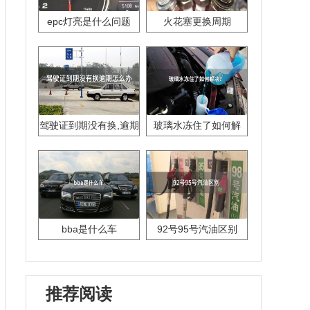
epc灯亮是什么问题
火花塞更换周期
驾驶证到期没有换,逾期
玻璃水冻住了如何解
怎么办??
决？
bba是什么车
92号95号汽油区别
推荐阅读