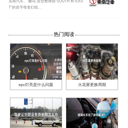
东南汽车。“鹏鸟”造型整体由“SOUTH”和”EAS
T”的首字母变幻组...
热门阅读
epc灯亮是什么问题
火花塞更换周期