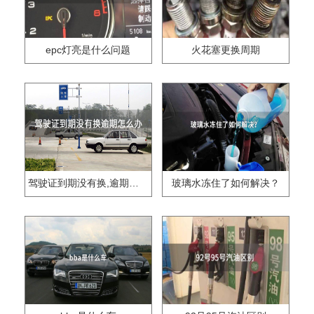
epc灯亮是什么问题
火花塞更换周期
驾驶证到期没有换,逾期怎么办??
玻璃水冻住了如何解决？