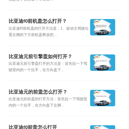
比亚迪f0前机盖怎么打开？
比亚迪f0前机盖的打开方法是：1、扳动主驾驶位
置左脚的下方前机盖释放把...
比亚迪元前引擎盖如何打开？
比亚迪元前引擎盖打开的方法是：首先拉一下驾
驶室内的一个拉手，在方向盘下...
比亚迪元的前盖怎么打开？
比亚迪元的前盖的打开方法：首先拉一下驾驶室
内的一个拉手，在方向盘下左脚...
比亚迪f0前盖怎么打开