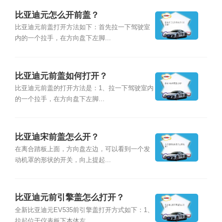
比亚迪元怎么开前盖？
比亚迪元前盖打开方法如下：首先拉一下驾驶室
内的一个拉手，在方向盘下左脚...
比亚迪元前盖如何打开？
比亚迪元前盖的打开方法是：1、拉一下驾驶室内
的一个拉手，在方向盘下左脚...
比亚迪宋前盖怎么开？
在离合踏板上面，方向盘左边，可以看到一个发
动机罩的形状的开关，向上提起...
比亚迪元前引擎盖怎么打开？
全新比亚迪元EV535前引擎盖打开方式如下：1、
拉起位于仪表板下本体左...