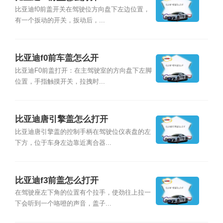
比亚迪f0前盖开关在驾驶位方向盘下左边位置，
有一个扳动的开关，扳动后，...
比亚迪f0前车盖怎么开
比亚迪F0前盖打开：在主驾驶室的方向盘下左脚
位置，手指触摸开关，拉拽时...
比亚迪唐引擎盖怎么打开
比亚迪唐引擎盖的控制手柄在驾驶位仪表盘的左
下方，位于车身左边靠近离合器...
比亚迪f3前盖怎么打开
在驾驶座左下角的位置有个拉手，使劲往上拉一
下会听到一个咯噔的声音，盖子...