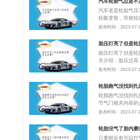
如都不行，建议去
汽车轮胎气总是不
阀芯上浇水。如果
性差会造成轮胎漏
汽车老是轮胎气压
胎外侧的损坏。在
变形：当轮胎充满
轮毂变形，导致轮
们就必须尽快更换
肉眼分辨。如果变
冷缩，因轮胎存在
发布时间：2023-07-17
建议不要修理轮胎
在隐藏的泄漏。如
绍：汽车轮胎气压
配合，以防止漏气
复。7、轮毂有裂
胎气压降低30%，
轮胎并在轮毂边缘
胎压灯亮了但是轮
缝中漏出，这种情
个轮胎少打40P
建议更换。如果不
1、定期检查胎压
胎压灯亮了但是轮
3%。汽车轮胎气
致真空轮胎内的气
照车辆标示的胎压
关介绍：胎压过高
会遭受更多的磨耗
前检查轮胎气压。
易夹杂有小石子、
以用胎压表测量。胎
发布时间：2023-07-17
高，则中心部分磨
须及时研究胎压监
在高速上行车，胎
中规定轿车轮胎充气压
命。
与旧轮胎的牵引力
2.9bar；最高气
轮胎跑气没找到扎
现打滑的情况。因
测灯亮。低胎压行
轮胎跑气没找到扎
辆出现跑偏或者其
生在：某个轮胎胎
节气门相关内容的
异常。四轮换位能
及时停车休息或更
进气管后会和汽油
发布时间：2023-07-17
理是传统发动机节
踏板，另一端连接
轮胎没气了胎内磨
器，来根据发动机
只要附近有可以打