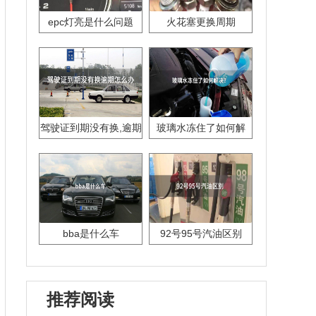
epc灯亮是什么问题
火花塞更换周期
驾驶证到期没有换,逾期
玻璃水冻住了如何解
怎么办??
决？
bba是什么车
92号95号汽油区别
推荐阅读