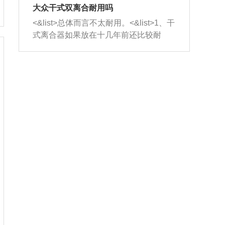
室，最后形成废气排出，就可以让三元
无法制作，需要将车辆送到修理厂或4s
造成烧机油。<&list>3、机油粘度。使用
大众干式双离合耐用吗
催化器得到清洗，排气管堵塞的情况就
店；<&list>2.车辆半轴套管防尘罩破
机油粘度过小的话，同样会有烧机油现
<&list>总体而言不太耐用。<&list>1、干
能够得到解决。
裂，破裂后会出现漏油现象，使半轴磨
象，机油粘度过小具有很好的流动性，
式离合器如果放在十几年前还比较耐
损严重，磨损的半轴容易损坏，产生异
容易窜入到气缸内，参与燃烧。<&list>
用，但是由于现在的汽车发动机动力输
响；<&list>3.稳定器的转向胶套和球头
4、机油量。机油量过多，机油压力过
出越来越高，使得干式离合器散热不足
老化，一般是使用时间过长造成的。解
大，会将部分机油压入气缸内，也会出
的缺陷也逐渐暴露出来。<&list>2、由于
决方法是更换新的质量好的转向橡胶套
现烧机油。<&list>5、机油滤清器堵塞：
干式双离合的工作环境暴露在空气中，
和球头。
会导致进气不畅，使进气压力下降，形
而离合器的散热也是通离合器罩上面的
成负压，使机油在负压的情况下吸入燃
几个小孔来进行散热。但是在行驶过程
烧室引起烧机油。<&list>6、正时齿轮或
中变速箱需要换挡，就不得不使得离合
链条磨损：正时齿轮或链条的磨损会引
器频繁工作。<&list>3、长时间的低速行
起气阀和曲轴的正时不同步。由于轮齿
驶以及过于频繁的启停，导致离合器的
或链条磨损产生的过量侧隙，使得发动
温度不断升高，而低速行驶时空气流动
机的调节无法实现：前一圈的正时和下
效率不高，无法将离合器中的热量有效
一圈可能就不一样。当气阀和活塞的运
的带走，导致离合器内部的温度不断升
动不同步时，会造成过大的机油消耗。
高，加速离合器的磨损。
解决方法：更换正时齿轮或链条。<&list
>7、内垫圈、进风口破裂：新的发动机
设计中，经常采用各种由金属和其他材