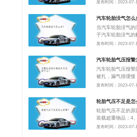
时只会更换驱动轮
发布时间：2023-07-17
轮的轮胎，有些后
以这样做。2、轮
汽车轮胎没气怎么
议车主每隔四年更
当汽车轮胎没气的
间放着不用也会出
于汽车轮胎没气的
说明还能跑一段路
发布时间：2023-07-17
公里每小时，且不
轮胎气压无余量：
汽车轮胎气压报警
用这些工具换上备
汽车轮胎气压报警
要尽快去修车厂换
被扎，漏气很缓慢
下，否则会造成更
发布时间：2023-07-17
有补充胎压使得汽
变高，从而导致汽
轮胎气压不足是怎
续行驶，或者更换
轮胎气压不足的原
警。若是因为胎压
装载超重物品；4
规的维修点采用检
气原因，补胎或更
发布时间：2023-07-17
胎气压不足的影响