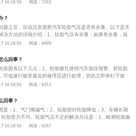
的轮胎，例如有些前驱车，车主在更换轮胎时只会更换两个前
 16:18:55
阅读：7263
驱车的车主们在更换轮胎时只会更换两个后轮的轮胎，其实可
胎老化：轮胎属于橡胶制品，长时间使用会出现老化现象，建
办？
换一次轮胎而且即使四年内行驶里程较少也要更换。因为长时
问题之后，应该注意观察汽车轮胎气压是否有余量。以下是关
现老化现象，所以在购买轮胎时要看好生产日期。
解决方法的详细介绍：1、轮胎气压有余量：如果有余量，就
，此时可以将车开到修车厂。注意车速不能过高，不能大于60
 16:18:55
阅读：6889
能急刹车。最好是沿着路最右侧。慢慢的行驶到修理厂。2、
从车的后备箱下面找到工具。如千斤顶和卸螺栓的扳手等。利
怎么回事？
胎。但备胎只能临时使用。不能长时间使用。换上备胎以后，
的原因有以下几点：1、轮胎被扎使得汽车胎压报警。若轮胎
上正常胎。
，可低速行驶至最近的修理店进行处理，切勿立即将钉子拔
为严重的漏气，导致汽车无法继续行驶。2、长时间行驶或没
 16:18:55
阅读：6311
车胎压报警。若长时间行驶，会使得轮胎的温度升高，胎压会
车胎压报警，这种情况下，可以停车待胎温自然冷却下来再继
么回事？
备胎继续行驶。3、轮胎的胎压传感器故障使得汽车胎压报
因是：1、气门嘴漏气；2、轮胎密封性能降低；3、车辆长期
传感器故障而导致的汽车胎压报警，需要将车辆开至4S店或正
、轮胎受力不均。轮胎气压不足的解决办法是：1、检测轮胎漏
测仪读取故障，然后进行清除。
换；2、更换轮毂，改变驾驶习惯，尽量使轮胎受力均匀。轮
 16:18:55
阅读：6257
是：1、与路面的摩擦系数增大；2、方向盘很沉，易跑偏等；