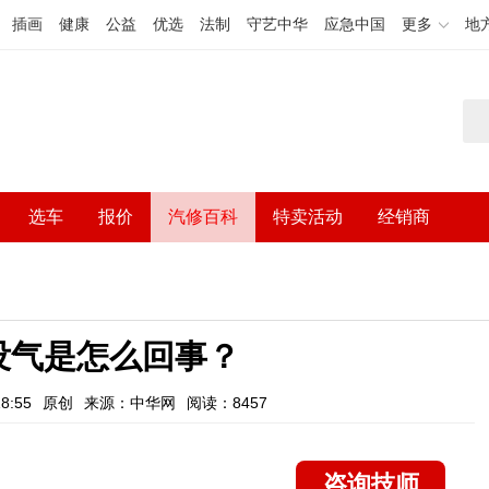
插画
健康
公益
优选
法制
守艺中华
应急中国
更多
地
选车
报价
汽修百科
特卖活动
经销商
没气是怎么回事？
8:55
原创
来源：中华网
阅读：8457
咨询技师