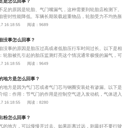
修理厂检查并修理。5、轮胎的气门嘴密封不好：气门嘴密封
足是怎么回事？
有气泡，则表示漏气。3、轮胎的侧面损坏了。很容易看到轮
气，当气门嘴已经脆化时，建议及时去修理店修理。6、轮毂
不足的原因是轮胎、气门嘴漏气，这种需要到轮胎店检测下。
严重情况下，可能会出现开裂和膨胀。只要发现这种情况，我
气时，外缘会紧贴轮毂法兰，防止漏气。这种情况也很容易用
胎密封性能降低。车辆长期装载超重物品，轮胎受力不均热胀
新轮胎，以避免爆胎等事故。如上所述，如果轮胎侧面损坏，
形不明显，可以卸下轮胎，在轮毂边缘洒水。产生气泡表明存
工艺差别，有可能因热胀冷缩导致胎压不足。以下是相关介
 16:18:55
阅读：9689
。4、轮毂变形。当轮胎充满空气时，外缘将与轮毂法兰紧密
果这种情况比较严重，建议更换。如果不严重，可以选择修
低，油耗会增多：保证轮胎正常气压可以降低油耗3.3%。若轮
。这种情况也很容易用肉眼辨别。如果变形不明显，可以拆下
缝或沙眼：轮毂有裂缝或沙眼会导致真空轮胎内部的气体从裂
当汽车以40km/h的速度行驶时，油耗增加5%~10%。只要有一
喷水。如果产生气泡，则表明存在隐藏泄漏。如果情况严重，
胎没事怎么回事？
况很少见，建议及时去修理店修理。汽车轮胎保养方法如下：
SI，此轮胎就会减少1万公里的寿命，而且会令汽车的总耗油量多
严重，可以修理。5、轮毂有裂纹或沙眼。轮毂上的裂缝将导
：胎压是影响轮胎寿命的重要因素，不要过高或者过低，要按
胎没事的原因是胎压过高或者低胎压行车时间过长。以下是相
压低，轮胎磨耗会加剧：当车轮胎胎压不足时，这意味着的轮胎
体从裂缝中泄漏出来。这是非常罕见的。通常，你必须在旅行
进行充气。2、经常清除胎纹内杂物：轮胎用久了其胎纹内容
：轮胎被扎引起的胎压监测灯亮这个情况通常极慢的漏气，可
，不利于轮胎的使用寿命。从轮胎的磨损来看，如果胎压过
现在大多数汽车都标配了胎压监测系统。改变轮胎位置时，必
碎砖块等碎屑物，若不及时清除，对轮胎的伤害极大。尤其是
压监测灯亮有时是胎压过高，通常国际GBT2978-2008标准
 16:18:55
阅读：9649
损较重，反之，边缘重，不管过高或者过低，都会影响轮胎寿
测。
纹内有异物容易造成爆胎。3、检查轮胎的磨损情况：新轮胎
力符合要求：标准型轮胎：2.4-2.5bar；增强型轮胎：2.8-
和抓地力的差别很大，磨损严重的轮胎，抓地力较弱，容易出
压：不应大于3.5bar。所以，当有轮胎超过3.0bar也会触发胎压监
的地方是怎么回事？
此，轮胎要根据磨损情况及时更换。4、进行四轮换位：当车
车：低胎压行车时间过长引起的胎压监测灯亮这种情况通常发
的地方是因为气门芯或者气门芯与钢圈安装处有渗漏。以下是
它异常的转向时，要及时给轮胎进行换位，以免轮胎出现其它
压过低，高速运转使胎温升高，进而引起的胎压升高，这时应
介绍：作用：节气门的作用是控制空气进入发动机，气体进入
保证车辆轮胎均匀受力，避免过度磨损。
换备胎。
混合变成可燃混合气，从而燃烧形成做功。原理：节气门的原
 16:18:55
阅读：8280
气门操纵机构是通过拉索（软钢丝）或者拉杆，一端连接油门
节气门连动板而工作。电子节气门主要通过节气门位置传感
出粉怎么回事？
所需能量，控制节气门的开启角度，从而调节进气量的大小。
气的地方，可以慢慢开过去。如果距离过远，则最好不要行驶