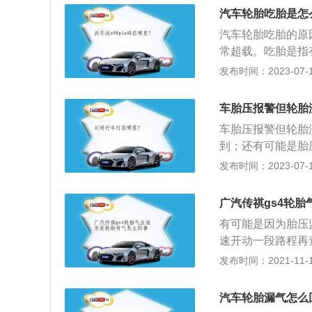
3、轮胎各部位的
汽车轮胎吃胎是怎
折断与轮辋之间产
汽车轮胎吃胎的原
常超载。吃胎是指
作用是：1、通过
发布时间：2023-07-17
辆载荷；3、减轻
车零部件。轮胎的
车胎压报警但轮胎
暴晒；3、及时检
车胎压报警但轮胎
6、注意驾驶方式
到；还有可能是胎
现故障，这种情况
发布时间：2023-07-17
有时候也有可能出
压严格意义上指的
广汽传祺gs4轮
对汽车的性能和动
有可能是因为胎压
速开动一段路程再
维修。胎压监测的
发布时间：2021-11-10
故中占的比例异常
重要原因。因此车
汽车轮胎漏气怎么