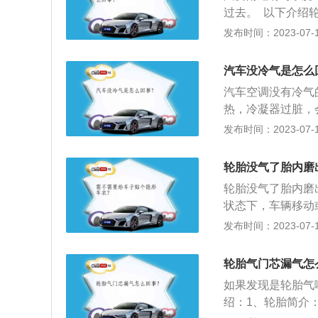
过去。 以下介绍
应的摩擦力也就会
发布时间：2023-07-17
车不平衡： 如果
汽车没冷气是怎么
汽车空调没有冷气
热，冷凝器过脏，
作为制冷剂，不足
发布时间：2023-07-17
或膨胀阀损坏。汽
要功用。夏季由制
轮胎没气了胎内磨
燃烧式加热器采暖
轮胎没气了胎内磨
湿度对车内的乘员
状态下，车辆移动
0％，普通汽车空
的橡胶等物质磨损
发布时间：2023-07-17
级豪华汽车采用的
内部脱落的粉末。
换。3、其他情况
轮胎气门芯漏气怎
是这种情况，检查
如果发现是轮胎气
绍：1、轮胎简介