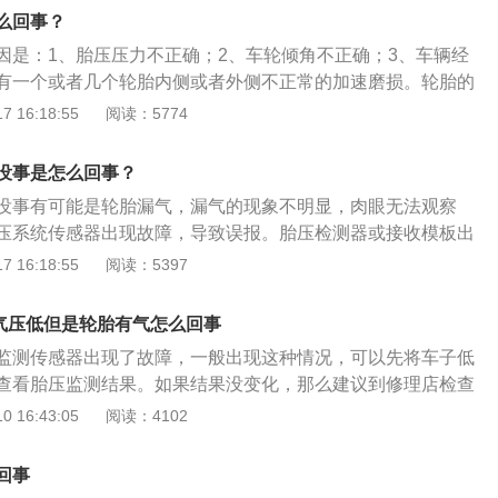
运动量增大；4、帘线以及橡胶的功能降低，引发脱层或者帘线
么回事？
生过度的摩擦。
因是：1、胎压压力不正确；2、车轮倾角不正确；3、车辆经
有一个或者几个轮胎内侧或者外侧不正常的加速磨损。轮胎的
轮胎传递驱动力、制动力、转向力实现汽车的操作；2、支撑车
 16:18:55
阅读：5774
、吸收汽车行驶过程的震动和冲击力，避免剧烈的震动损坏汽
养护方法是：1、定期清理轮胎缝隙里面的石子；2、减少轮胎
没事是怎么回事？
测轮胎的胎压；4、注重悬架的保养；5、定期检查前轮定位；
没事有可能是轮胎漏气，漏气的现象不明显，肉眼无法观察
。
压系统传感器出现故障，导致误报。胎压检测器或接收模板出
是比较少出现的，一般胎压监测器都有着不错的耐久度，但是
 16:18:55
阅读：5397
现信号干扰的现象，信号干扰可能使胎压检测器发生误报。胎
是轮胎内部空气的压强，轮胎胎压是汽车的血压，胎压的高低
胎气压低但是轮胎有气怎么回事
力有着至关重要的作用。
监测传感器出现了故障，一般出现这种情况，可以先将车子低
查看胎压监测结果。如果结果没变化，那么建议到修理店检查
重要性是依据大量数据说明，由爆胎惹起的车祸在恶性交通事
 16:43:05
阅读：4102
高，达到70％以上。而所有会造成爆胎的要素中胎压不足当为
主应当重视车辆轮胎，防止人和车产生严重的损伤。
回事