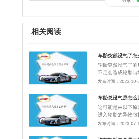
分享：
相关阅读
车胎突然没气了怎
轮胎突然没气了的
不足会造成轮胎与
不好的时候，车身
发布时间：2023-10-04
轮胎。2、被人放
发现的。如果放气
车胎总没气是怎么
充气。但出于安全
这可能是由以下原
问题：可能是气门
进入轮胎的异物包
变形、龟裂、变硬
情况下，可以通过
发布时间：2023-07-17
车主后期加装了胎
胎，因为侧面很薄
现象可能是气嘴有
不能承受较大压力