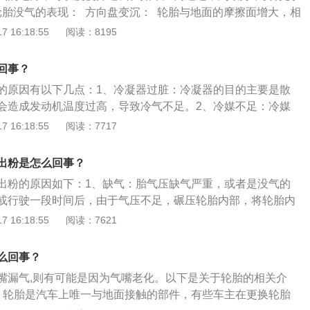
轮胎没气的表现： 方向盘变沉： 轮胎与地面的摩擦面增大，相
增大，所以在打方向的时候会很用力，方向盘会变的很沉。 汽
 16:18:55
阅读：8195
是轮胎没气，
回事？
的原因有以下几点：1、冷凝器过脏：冷凝器的目的主要是散
会造成发动机温度过高，导致冷气不足。2、冷媒不足：冷媒
的时候自然就没有冷风。3、零件损坏：空调压缩机、节流阀
 16:18:55
阅读：7717
车空调的作用有以下几点：1、温度调节：这是汽车空调的主
冷系统产生的冷气对车厢内降温；冬季除大型商用车采用独立
出粉是怎么回事？
外，其它车辆基本上采用汽车余热进行采暖。2、湿度调节：
出粉的原因如下：1、缺气：胎气压缺气严重，或者是没气的
的舒适感觉有很大影响。车厢内的湿度一般应保持在30％-7
或行驶一段时间后，由于气压不足，碾压轮胎内部，将轮胎内
调不具备调节车内湿度的功能，只有通过使用通风装置或者高
而来。2、使用时间长：由于轮胎使用年限较长，轮胎老化后
 16:18:55
阅读：7621
冷暖一体化空调器。
这种情况根据轮胎的具体使用年限和状况，选择进行轮胎的更
：由于对轮胎进行补胎或其他相关工作导致出现的粉末，如果
么回事？
轮胎状态是否正常，正常就可以继续使用。
嘴漏气,则有可能是因为气嘴老化。以下是关于轮胎的相关介
：轮胎是汽车上唯一与地面接触的部件，有些车主在更换轮胎