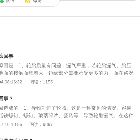
微信
微博
么回事
原因是：1、轮胎质量有问题：漏气严重，若轮胎漏气、胎压
地面的接触面积增大，边缘部分需要承受更多的力，而在路况
会剧烈抖动，并大大影响轮胎使用寿命。建议及时更换更好的
 08:16:32
阅读：1155
气了：如松气门嘴、用针扎。如果是用针扎的，用肉眼是很难
不严重，可以低速行驶到最近的汽车修理厂或轮胎修理厂进行
回事？
考虑，建议电话联系汽修店，让师傅上门充气。3、气门芯有
因造成的：1、异物刺进了轮胎。这是一种常见的情况。容易
嘴出现了老化的情况，车主可以观察气门芯，如果表面出现了
括铁螺钉、螺钉、玻璃碎片、瓷砖等，导致轮胎漏气。在这种
的情况，建议及时去修理店修理。4、胎压监测漏气：有一些
热修复来解决漏气问题。如果轮胎侧面被刺穿，建议更换轮
 16:18:55
阅读：9867
压监测，放在气门芯上的那种，外置的胎压监测装上出现漏气
。2、轮胎气门芯泄漏。一般情况下，阀芯密封圈密封不严，
缺角或者是有磨损，需要更换新的气嘴才可以缓解漏气现象。
，导致漏气。需要更换阀芯以解决问题。通常松开防尘盖并在