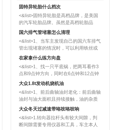
固特异轮胎什么档次
<&list>固特异轮胎是高档品牌，是美国
的汽车轮胎品牌。虽然是高档轮胎品
牌，但是中高低端的轮胎都有生产，这
国六排气管堵塞怎么清理
也是为了更好的开拓市场。
<&list>1、当车主发现自己的国六车排气
管出现堵塞的情况时，可以利用铁丝或
者是细棍，直接将杂物给取出来，如果
在家拿什么练方向盘
堵塞情况比较严重，也可以采取应急措
<&list>1、找一只平底锅，把两耳看作3
施。 <&list>2、直接利用木棍将所有的
点和9点钟方向，同时在6点钟和12点钟
杂物推到排气管里面的位置处，然后将
方向做一个标记。 <&list>2、双手握住
三元催化器拆解开，就可以将堵塞的东
大众1.8t发动机烧机油
平底锅两耳，然后往左打半圈、一圈、
西取出来。但如果是因为积碳过多引起
<&list>1、前后曲轴油封老化：前后曲轴
一圈半的练习，往右同样也要打相同的
的堵塞，就需要将三元催化器泡在草酸
油封与油大面积且持续接触，油的杂质
圈数。 <&list>3、最后强调要反复练
中进行清洗。 <&list>3、也可以利用清
和发动机内持续温度变化使其密封效果
习，这样就可以形成肌肉记忆，在真实
大众冬天过减速带咯吱咯吱响
洗剂对堵塞的情况得到解决，将清洗剂
逐渐减弱，导致渗油或漏油。<&list>2、
驾驶车辆时，不需要记忆也能打好方
放在燃油箱中，与燃油混合后，车辆启
<&list>1.转向器拉杆头有较大间隙，判
活塞间隙过大：积碳会使活塞环与缸体
向。
动时，就可以和汽油一起进入到燃烧
断间隙需要专用仪器和工具，车主本人
的间隙扩大，导致机油流入燃烧室中，