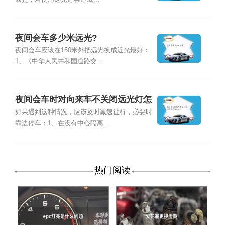
夜间会车多少米远光?
夜间会车应该在150米外把远光换成近光最好：
1、《中华人民共和国道路交...
夜间会车时对向来车不关闭远光灯怎
么办?
如果遇到这种情况，应该及时减速让行，必要时
靠边停车：1、在没有中心隔离...
热门阅读