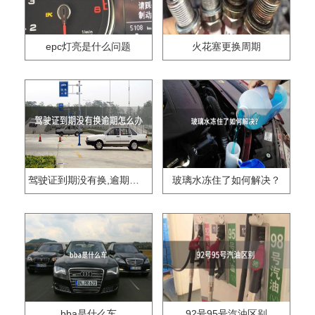
epc灯亮是什么问题
火花塞更换周期
驾驶证到期没有换,逾期怎么办??
玻璃水冻住了如何解决？
bba是什么车
92号95号汽油区别