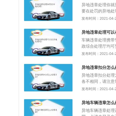
异地违章处理你就
要在处罚的异地处
异地缴纳交通罚款
发布时间：2021-04-28
台收取；2、跨省
通违法罚款后违法
异地违章处理可以
商银行；5、非现
车辆违章处理携带
政综合处理厅均可
费机或者网上缴纳
发布时间：2021-04-28
认违章行为，扣除
章地的交警队处理
异地违章扣分怎么
异地违章扣分处理
各不相同，请注意
的方法，其缺点是
发布时间：2021-04-28
现场违法行为。如
进行处理；3、如
异地车辆违章怎么
处理违规，也可以
异地车辆违章处理
者车辆号牌核发地