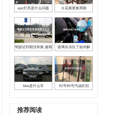
epc灯亮是什么问题
火花塞更换周期
驾驶证到期没有换,逾期
玻璃水冻住了如何解
怎么办??
决？
bba是什么车
92号95号汽油区别
推荐阅读