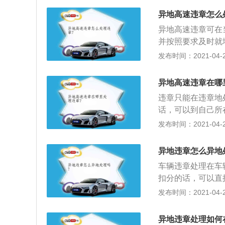
下，直接到当地高
异地高速违章怎么
果省外高速公路有
异地高速违章可在
勤点询问，按当地
并按照要求及时就
驶的有关规定；2
发布时间：2021-04-28
况，出人口、服务
驶，夜间驾驶，严
异地高速违章在哪
违章只能在违章地
话，可以到自己所
队便民窗口进行查
发布时间：2021-04-28
站出口或者交警的
章一般是属于非现
异地违章怎么异地
车辆违章处理在车
扣分的话，可以直
2、但如果有扣分
发布时间：2021-04-28
罚款；3、异地违
异地违章记录没消
异地违章处理如何