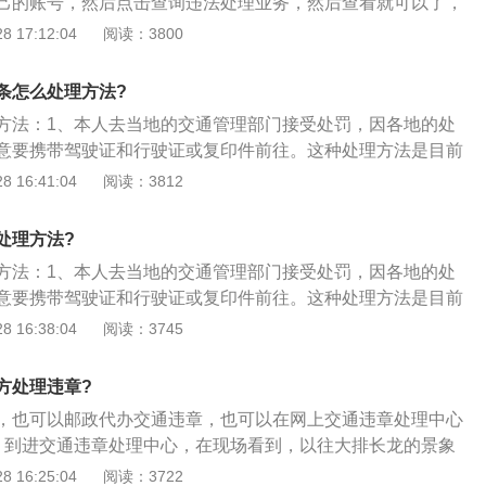
己的账号，然后点击查询违法处理业务，然后查看就可以了，
2、还有可以在手机上下载交警12123APP，登录自己的账
 17:12:04
阅读：3800
的车辆信息，然后点进去看有没有违法，然后也是可以进行缴
便快捷；3、违章处理是对有违反税法行为的纳税人采取的惩
条怎么处理方法?
是税收强制性在税收制度中的体现，纳税人必须按期足额的缴
方法：1、本人去当地的交通管理部门接受处罚，因各地的处
税款、逾期不缴税、偷税逃税等违反税法行为的，都应受到制
意要携带驾驶证和行驶证或复印件前往。这种处理方法是目前
和行政处罚制裁等）。
，其弊端是手续繁琐、过程复杂；2、通过异地朋友代办，如
 16:41:04
阅读：3812
的话，可以直接把违章通知单、驾驶证、行驶证、身份证等证
递送给你的朋友，请朋友代办；3、通过一些开展了异地违章
处理方法?
或其他相关经营机构办理，这些代办机构一般会收取一定的费
方法：1、本人去当地的交通管理部门接受处罚，因各地的处
友俱乐部或经营机构签订相关协议，以免事后产生不必要的纠
意要携带驾驶证和行驶证或复印件前往。这种处理方法是目前
，其弊端是手续繁琐、过程复杂。提示：手续繁琐、过程复
 16:38:04
阅读：3745
朋友代办，如果违章当地有朋友的话，可以直接把违章通知
证、身份证等证件的原件或复印件递送给你的朋友，请朋友代
方处理违章?
说好处是一劳永逸，可以节省不必要的舟车劳顿，但是某些省
，也可以邮政代办交通违章，也可以在网上交通违章处理中心
他人代办，仍需驾驶员本人办理；
、到进交通违章处理中心，在现场看到，以往大排长龙的景象
不少窗口无需排队即可办理业务；2、出示相关的证件办理交
 16:25:04
阅读：3722