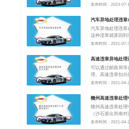
国部分地区省市开
间、地点、违法行
发布时间：2023-07-17
账，要求汇款转账
人、乘车人以及与
汽车异地处理违章
交通安全法及相关
汽车异地处理违章
这种违章就算回到
上身份证、驾驶证
发布时间：2021-07-30
15天内处理好，
金。2、被电子监
高速违章异地处理
到相关平台查询。
可以通过邮政局等
某些省市交管部门
理。高速违章扣分
代缴，如果违章只
在高速公路、城市
发布时间：2021-04-28
理，在网上的车管
速未达20%的，记
后、就可以在网上
规定时速10%以上
费用，代办前要签
赣州高速违章处理
不足70%的，罚款
赣州高速违章处理
1000元，记6分
（沙石派出所南对
分，可以并处吊销
导航搜索最近的“
发布时间：2021-04-28
号灯通行的行为，
内高速违章：如果