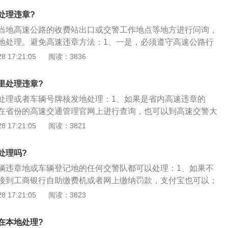
速交警部门便利窗口进行查询和处理；3、省外高速违章：如
处理违章?
车主超速行驶行为，还要在当地高速公路收费站出口询问、执
当地高速公路的收费站出口或交警工作地点等地方进行问询，
要求处理。
地处理。避免高速违章方法：1、一是，必须遵守高速公路行
、二是，注意观察沿途的交通标志和标线，及时了解道路情
 17:21:05
阅读：3836
设施等交通信息；3、最主要是保持足够的精力，防止疲劳驾
格控制车速，不要跟前面的车太近。
里处理违章?
处理或者车辆号牌核发地处理：1、如果是省内高速违章的
在省份的高速交通管理官网上进行查询，也可以到高速交警大
询；2、若是省外高速违章，那么则可在当地高速公路的收费
 17:21:05
阅读：3821
执勤点等处进行问询，并按照要求及时就地处理；3、高速违
场违章，可以在车辆登记地的交警部门处理高速违章。
处理吗?
辆违章地或车辆登记地的任何交警队都可以处理：1、如果不
接到工商银行自助缴费机或者网上缴纳罚款，支付宝也可以；
，必须先去交警队确认违章行为，扣除分数后，然后才能缴纳
 17:21:05
阅读：3823
章处理的最好是去违章地的交警队处理，防止在本地处理了而
除的情况。
在本地处理?