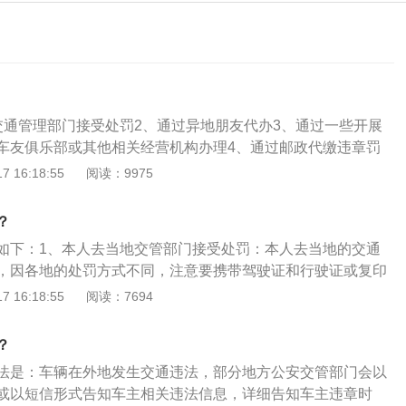
交通管理部门接受处罚2、通过异地朋友代办3、通过一些开展
车友俱乐部或其他相关经营机构办理4、通过邮政代缴违章罚
地违章如何处理，有以下几条办法:1、本人去当地的交通管理
 16:18:55
阅读：9975
各地的处罚方式不同，请注意要携带驾驶证和行驶证或复印件
法是目前最常见的处理办法，其弊端是手续繁琐、过程复杂。
？
代办，如果违章当地有朋友的话，可以直接把违章通知单、驾
如下：1、本人去当地交管部门接受处罚：本人去当地的交通
份证等证件的原件或复印件递送给你的朋友，请朋友代办。
，因各地的处罚方式不同，注意要携带驾驶证和行驶证或复印
了异地违章代办的车友俱乐部或其他相关经营机构办理，这些
朋友代办：通过异地朋友代办，如果违章当地有朋友，可以直
 16:18:55
阅读：7694
取一定的费用，代办前要与车友俱乐部或经营机构签订相关协
驾驶证、行驶证、身份证等证件的原件或复印件交给朋友，请
不必要的纠纷。4、通过邮政代缴违章罚款的业务。开展邮政
政代缴：通过邮政代缴违章罚款的业务，开展邮政代缴异地交
罚款业务后，将使车主可以足不出户就能办理异地交通违章罚
？
，将使车主可以足不出户就能办理异地交通违章罚款的缴纳，
节省了时间和成本。但是由于此项业务的实施需要做到邮政部
法是：车辆在外地发生交通违法，部分地方公安交管部门会以
和成本。
价部门等多个部门的沟通协调，因此目前此项代缴业务只在全
或以短信形式告知车主相关违法信息，详细告知车主违章时