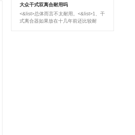
室，最后形成废气排出，就可以让三元
无法制作，需要将车辆送到修理厂或4s
造成烧机油。<&list>3、机油粘度。使用
大众干式双离合耐用吗
催化器得到清洗，排气管堵塞的情况就
店；<&list>2.车辆半轴套管防尘罩破
机油粘度过小的话，同样会有烧机油现
<&list>总体而言不太耐用。<&list>1、干
能够得到解决。
裂，破裂后会出现漏油现象，使半轴磨
象，机油粘度过小具有很好的流动性，
式离合器如果放在十几年前还比较耐
损严重，磨损的半轴容易损坏，产生异
容易窜入到气缸内，参与燃烧。<&list>
用，但是由于现在的汽车发动机动力输
响；<&list>3.稳定器的转向胶套和球头
4、机油量。机油量过多，机油压力过
出越来越高，使得干式离合器散热不足
老化，一般是使用时间过长造成的。解
大，会将部分机油压入气缸内，也会出
的缺陷也逐渐暴露出来。<&list>2、由于
决方法是更换新的质量好的转向橡胶套
现烧机油。<&list>5、机油滤清器堵塞：
干式双离合的工作环境暴露在空气中，
和球头。
会导致进气不畅，使进气压力下降，形
而离合器的散热也是通离合器罩上面的
成负压，使机油在负压的情况下吸入燃
几个小孔来进行散热。但是在行驶过程
烧室引起烧机油。<&list>6、正时齿轮或
中变速箱需要换挡，就不得不使得离合
链条磨损：正时齿轮或链条的磨损会引
器频繁工作。<&list>3、长时间的低速行
起气阀和曲轴的正时不同步。由于轮齿
驶以及过于频繁的启停，导致离合器的
或链条磨损产生的过量侧隙，使得发动
温度不断升高，而低速行驶时空气流动
机的调节无法实现：前一圈的正时和下
效率不高，无法将离合器中的热量有效
一圈可能就不一样。当气阀和活塞的运
的带走，导致离合器内部的温度不断升
动不同步时，会造成过大的机油消耗。
高，加速离合器的磨损。
解决方法：更换正时齿轮或链条。<&list
>7、内垫圈、进风口破裂：新的发动机
设计中，经常采用各种由金属和其他材