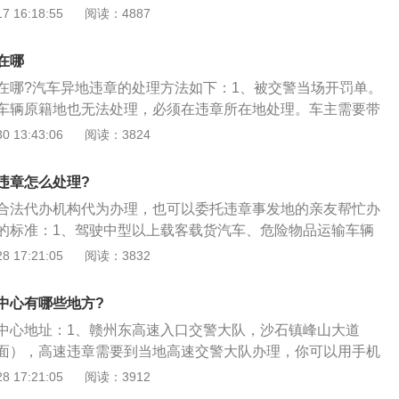
展。
为以及办理程序等内容。交管部门不接受任何形式的汇款或转
 16:18:55
阅读：4887
的都是诈骗短信，谨防被骗。交通违法是指车辆驾驶人、行
道路交通活动有关的单位和个人，违反了中华人民共和国道路
在哪
的法律、法规以及相关交通管理规章的行为。
在哪?汽车异地违章的处理方法如下：1、被交警当场开罚单。
车辆原籍地也无法处理，必须在违章所在地处理。车主需要带
、行驶证还有罚单前往当地交通支队或者大队处理违章。需在
 13:43:06
阅读：3824
超过15天未处理完要收取滞纳金，每天收取罚金的3%作为滞纳
控设备拍下的违章。一般要过几天才收到违章短信通知，可以
违章怎么处理?
处理方法是：前往当地交通支队处理；找当地的朋友代办，但
合法代办机构代为办理，也可以委托违章事发地的亲友帮忙办
不接受他人代办，车主在委托朋友之前一定要了解清楚；邮政
的标准：1、驾驶中型以上载客载货汽车、危险物品运输车辆
罚款不扣分的话，可以通过邮政局代缴罚款；网上车管所办
快速路以外的道路上行驶或者驾驶其他机动车行驶超过规定时
 17:21:05
阅读：3832
所注册好账号，将车辆信息、联系方式和身份信息等绑定好
3分。2、超过规定时速10%以下，罚款50元，记3分；3、超过
处理违章了；委托给违章代办机构，代办机构一般会收取一定
不足50%的，罚款200元，记3分；4、超过规定时速50%以上
订好相关协议，以免事后产生不必要的纠纷。
中心有哪些地方?
500元，记6分；5、超过规定时速70%以上不足100%的，罚款
中心地址：1、赣州东高速入口交警大队，沙石镇峰山大道
，可以并处吊销；6、超过规定时速100%的，罚款2000元，记6
面），高速违章需要到当地高速交警大队办理，你可以用手机
；7、高速扣分标准交规中规定，驾驶机动车违反道路交通信
高速交警大队”，然后就可以去最近的高速交警大队处理；2、省
 17:21:05
阅读：3912
一次记6分。但并非所有情况都会被扣掉6分。
车主在省内高速行驶时存在超速违章驾驶行为，被电子眼拍