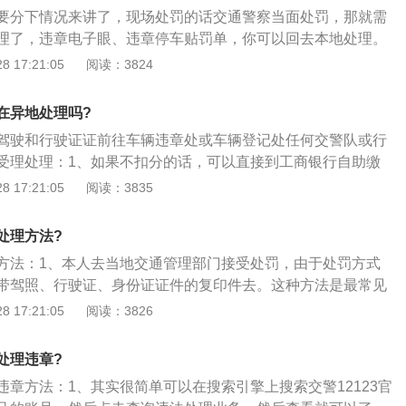
要分下情况来讲了，现场处罚的话交通警察当面处罚，那就需
理了，违章电子眼、违章停车贴罚单，你可以回去本地处理。
五大误区如下：1、跨省、外地的交通违章支付只能由银行柜
 17:21:05
阅读：3824
、异地缴纳交通违章罚款只能由本人办理；3、跨省异地缴纳交
信息不能消除；4、跨省和外地支付违规交通罚款北京只有工
在异地处理吗?
场交通违法也可以跨省异地缴纳。
驾驶和行驶证证前往车辆违章处或车辆登记处任何交警队或行
受理处理：1、如果不扣分的话，可以直接到工商银行自助缴
罚款，支付宝也可以；2、但如果有扣分，必须先去交警队确
 17:21:05
阅读：3835
分数后，然后才能缴纳罚款；3、异地违章处理的最好是去违
，防止在本地处理了而异地违章记录没消除的情况。
处理方法?
方法：1、本人去当地交通管理部门接受处罚，由于处罚方式
带驾照、行驶证、身份证证件的复印件去。这种方法是最常见
过程繁琐和过程复杂；2、车辆异地违章会根据现场违规和非
 17:21:05
阅读：3826
果是现场违章，如直接被交警当场抓获违章，必须在违章当地
果是非现场违规，如被交通摄像头抓获违规，可以在当地依法
处理违章?
在机动车牌号码下发地处理；4、违章只能通过违章地处理或
违章方法：1、其实很简单可以在搜索引擎上搜索交警12123官
处理。根据违规行为在现场还是非现场，决定在哪里可以处理